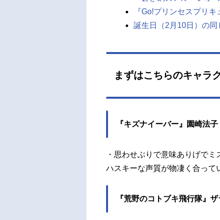
『Go!プリンセスプリ
誕生日（2月10日）の
まずはこちらのキャラ
『キズナイーバー』園崎法子
・思わせぶりで意味ありげでミ
ハスキーな声質が物凄く合って
『荒野のコトブキ飛行隊』ザ