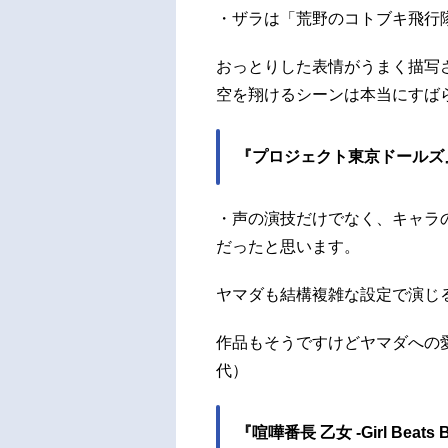
・ザラは「荒野のコトブキ飛行
おっとりした表情がうまく描写
空を翔けるシーンは本当にすば
『プロジェクト東京ドールズ
・声の演技だけでなく、キャラの
だったと思います。
ヤマダも結構複雑な設定で演じ
作品もそうですけどヤマダへの
代）
『喧嘩番長 乙女 -Girl Beat