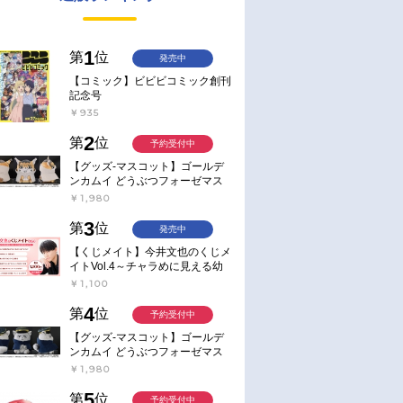
1
第
位
発売中
【コミック】ビビビコミック創刊
記念号
￥935
2
第
位
予約受付中
【グッズ-マスコット】ゴールデ
ンカムイ どうぶつフォーゼマス
コット 4.尾形百之助【再販】
￥1,980
3
第
位
発売中
【くじメイト】今井文也のくじメ
イトVol.4～チャラめに見える幼
馴染、実は一途で独占欲が強いん
￥1,100
です～
4
第
位
予約受付中
【グッズ-マスコット】ゴールデ
ンカムイ どうぶつフォーゼマス
コット 5.月島軍曹【再販】
￥1,980
5
第
位
予約受付中