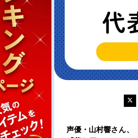
声優・山村響さん、