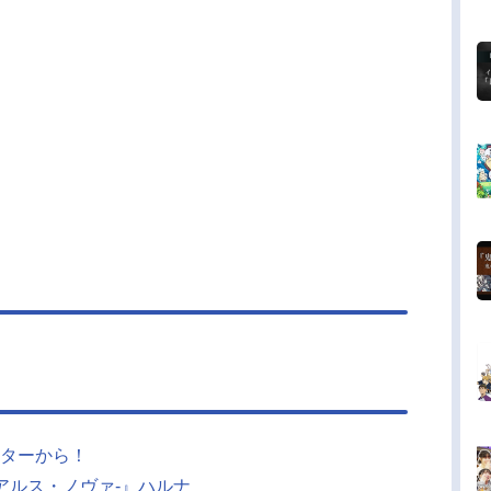
ターから！
アルス・ノヴァ-』ハルナ