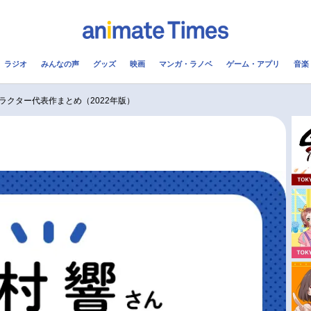
ラジオ
みんなの声
グッズ
映画
マンガ・ラノベ
ゲーム・アプリ
音楽
メ
声優
ラジオ
み
ラクター代表作まとめ（2022年版）
コスプレ
2.5次元
配信
アニメ映画一覧
今期アニメ曜日別一覧
実写化映画一覧
春アニメ
男性声優/女性声優一覧
夏アニメ
FOLLOW US