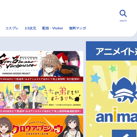
search
コスプレ
2.5次元
配信・Vtuber
無料マンガ
んなの声
グッズ
映画
・Vtuber
トレンド
無料マンガ
秋アニメ
冬アニメ