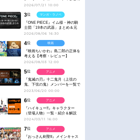
2026/07/21 10:00
3
位
マンガ・ラノベ
『ONE PIECE』イム様・神の騎
士団「19本の武器」まとめ＆元
ネタ
2026/08/06 16:30
4
位
映画
『映画ちいかわ』島二郎の正体を
考える【考察・レビュー】
2026/08/03 12:00
5
位
アニメ
『鬼滅の刃』十二鬼月（上弦の
鬼、下弦の鬼）メンバーを一覧で
紹介＆解説（登場鬼の情報まと
2023/06/20 00:00
め）
6
位
アニメ
『ハイキュー!!』キャラクター
（登場人物）一覧・紹介＆解説
2024/03/11 16:00
7
位
アニメ
『おっさん剣聖II』メインキャス