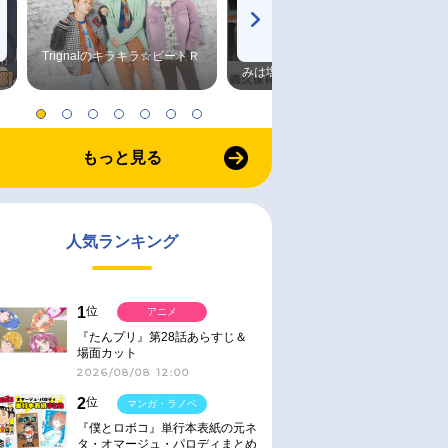
Trignalのキラキラ☆ビートＲ
森久保祥太郎×浪川大輔 つま
みは塩だけ
もっと見る
人気ランキング
1
位
アニメ
『たんプリ』第28話あらすじ＆
場面カット
2026/08/08 12:00
2
位
マンガ・ラノベ
『僕とロボコ』単行本表紙の元ネ
タ・オマージュ・パロディまとめ