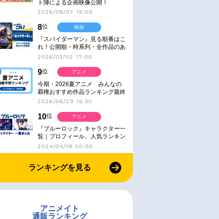
ト陣による企画映像公開！
2026/08/07 18:00
8
位
映画
『スパイダーマン』見る順番はこ
れ！公開順・時系列・全作品のあ
らすじをまとめました
2026/03/02 17:00
9
位
アニメ
今期・2026夏アニメ みんなの
覇権おすすめ作品ランキング最終
結果発表！
2026/06/29 16:30
10
位
アニメ
『ブルーロック』キャラクター一
覧｜プロフィール、人気ランキン
グ、キャラソン、診断など気にな
2024/04/18 00:00
る情報まとめ
ランキングを見る
アニメイト
通販ランキング