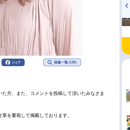
TVアニメ『戦隊大失格』
ハイキュー!! 烏野高校放送部!
radio 大直会 2nd season
画像一覧 (1件)
シェア
いた方、また、コメントを投稿して頂いたみなさま
文章を重視して掲載しております。