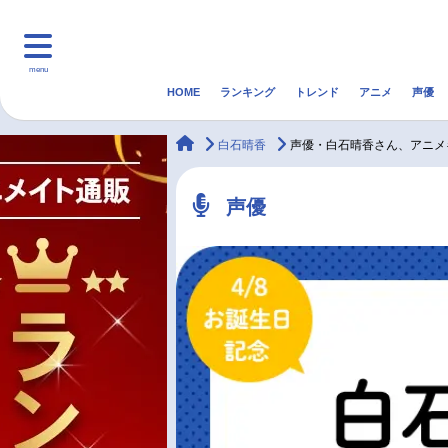
menu
HOME
ランキング
トレンド
アニメ
声優
HOME
ランキング
アニ
animateTimes
白石晴香
声優・白石晴香さん、アニメ
マンガ・ラノベ
ゲーム・アプリ
音楽
声優
最新記事一覧
アニメ記事一覧
声優記事一覧