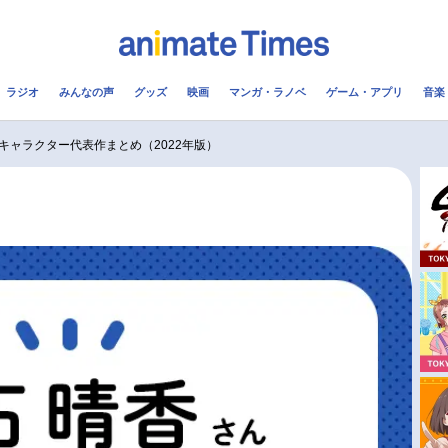
ラジオ
みんなの声
グッズ
映画
マンガ・ラノベ
ゲーム・アプリ
音楽
メ
声優
ラジオ
み
キャラクター代表作まとめ（2022年版）
コスプレ
2.5次元
配信
アニメ映画一覧
今期アニメ曜日別一覧
実写化映画一覧
春アニメ
男性声優/女性声優一覧
夏アニメ
FOLLOW US