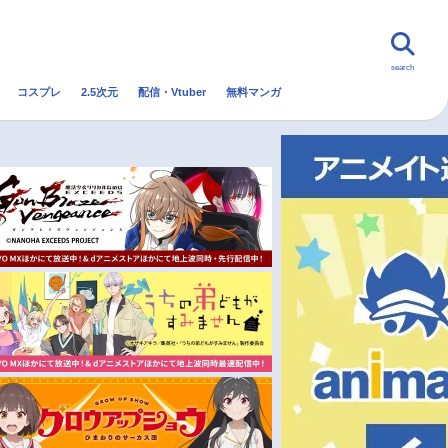
search
コスプレ
2.5次元
配信・Vtuber
無料マンガ
んなの声
グッズ
映画
・Vtuber
トレンド
無料マンガ
秋アニメ
冬アニメ