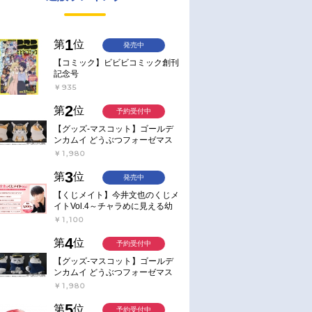
1
第
位
発売中
【コミック】ビビビコミック創刊
記念号
￥935
2
第
位
予約受付中
【グッズ-マスコット】ゴールデ
ンカムイ どうぶつフォーゼマス
コット 4.尾形百之助【再販】
￥1,980
3
第
位
発売中
【くじメイト】今井文也のくじメ
イトVol.4～チャラめに見える幼
馴染、実は一途で独占欲が強いん
￥1,100
です～
4
第
位
予約受付中
【グッズ-マスコット】ゴールデ
ンカムイ どうぶつフォーゼマス
コット 5.月島軍曹【再販】
￥1,980
5
第
位
予約受付中