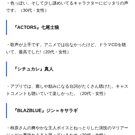
・色っぽい、そして少し謎めいてるキャラクターにピッタリの声
です。（30代・女性）
『ACTORS』七尾士狼
・歌声が上手です。アニメでは出なかったけど、ドラマCDを聴
いて、最高でした!（20代・女性）
『シチュカレ』真人
・アプリでは、癒しや励みになる台詞がたくさん聴けた。キャス
トコメントも聴いていて楽しかった。（20代・女性）
『BLAZBLUE』ジン＝キサラギ
・柿原さんの爽やかな主人ボイスとねっとりした演技のマリアー
ジュが一番味わえると思っているため（30代・女性）