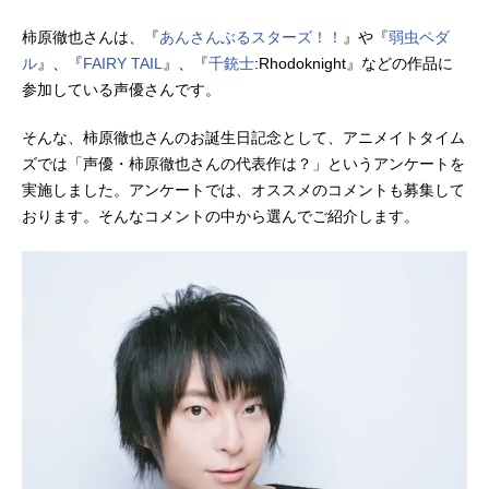
柿原徹也さんは、『
あんさんぶるスターズ！！
』や『
弱虫ペダ
ル
』、『
FAIRY TAIL
』、『
千銃士
:Rhodoknight』などの作品に
参加している声優さんです。
そんな、柿原徹也さんのお誕生日記念として、アニメイトタイム
ズでは「声優・柿原徹也さんの代表作は？」というアンケートを
実施しました。アンケートでは、オススメのコメントも募集して
おります。そんなコメントの中から選んでご紹介します。