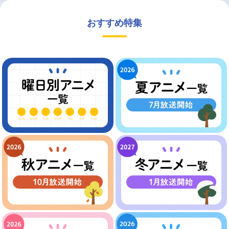
おすすめ特集