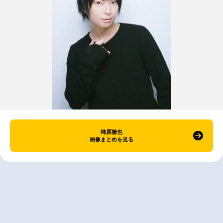
柿原徹也
画像まとめを見る