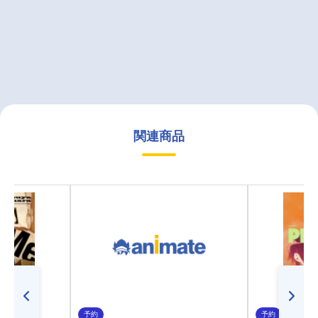
関連商品
予約
予約