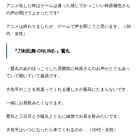
アニメ化した時はゲームは違った感じでかっこいい柿原徹也さん
の声が聞けてよかったです!
アニメは終わりましたが、ゲームで声を聞こうと思います。（30
代・女性）
『刀剣乱舞-ONLINE-』鶯丸
・鶯丸のあのほっこりした雰囲気に柿原さんのお声がとてもあっ
ていて聞いていて最高です。
大包平のことを気遣ってくれる優しさが最高にたまらないです。
一緒にお茶飲みたくなります。
鶯丸と三日月と小狐丸とともに縁側でお茶を飲みたいです。
大包平はいつになったら来てくれるのか…（10代・女性）