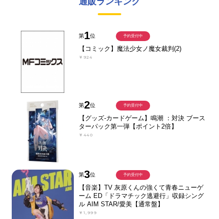
通販ランキング
1
第
位
予約受付中
【コミック】魔法少女ノ魔女裁判(2)
￥924
2
第
位
予約受付中
【グッズ-カードゲーム】鳴潮 ：対決 ブース
ターパック第一弾【ポイント2倍】
￥440
3
第
位
予約受付中
【音楽】TV 灰原くんの強くて青春ニューゲ
ーム ED「ドラマチック逃避行」収録シング
ル AIM STAR/愛美【通常盤】
￥1,999