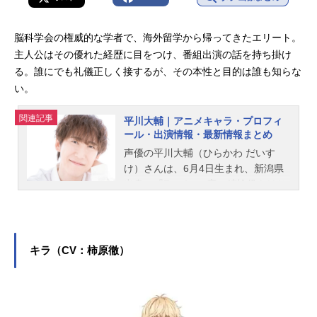
脳科学会の権威的な学者で、海外留学から帰ってきたエリート。
主人公はその優れた経歴に目をつけ、番組出演の話を持ち掛け
る。誰にでも礼儀正しく接するが、その本性と目的は誰も知らな
い。
関連記事
平川大輔｜アニメキャラ・プロフィ
ール・出演情報・最新情報まとめ
声優の平川大輔（ひらかわ だいす
け）さんは、6月4日生まれ、新潟県
出身。『Free!』の竜ヶ崎怜役をはじ
め、『ジョジョの奇妙な冒険 スター
ダストクルセイダース』の花京院典
明役など、人気作品のキャラクター
を多く演じています。こちらでは、
キラ（CV：柿原徹）
平川大輔さんのオススメ記事をご紹
介！