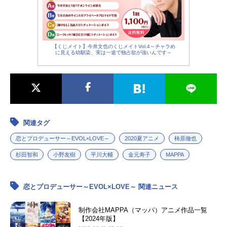
【くじメイト】今井文也のくじメイトVol.4～チャラめ
に見える幼馴染、実は一途で独占欲が強いんです～
関連タグ
恋とプロデューサー～EVOL×LOVE～
2020夏アニメ
柿原徹也
杉田智和
小野友樹
平川大輔
金元寿子
MAPPA
恋とプロデューサー～EVOL×LOVE～ 関連ニュース
制作会社MAPPA（マッパ）アニメ作品一覧
【2024年版】