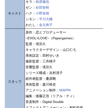
キラ：
柿原徹也
ゼン：
杉田智和
キャスト
ハク：
小野友樹
シモン：
平川大輔
わたし：
金元寿子
原作：恋とプロデューサー
~EVOL×LOVE~（Papergames）
監督：境宗久
キャラクターデザイン：山口仁七
美術設定：田村せいき
撮影監督：三舟桃子
音響監督：境宗久
シリーズ構成：吉村清子
総作画監督：桑原剛
スタッフ
美術監督：森川裕史
アニメーション制作：
MAPPA
編集：後藤正浩（リアル・ティ）
音楽制作：Digital Double
エフェクトアニメーション：村松尚雄