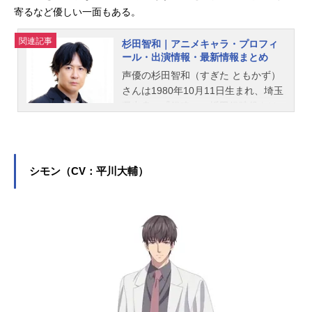
寄るなど優しい一面もある。
関連記事
杉田智和｜アニメキャラ・プロフィ
ール・出演情報・最新情報まとめ
声優の杉田智和（すぎた ともかず）
さんは1980年10月11日生まれ、埼玉
県出身。『銀魂』の坂田銀時役をは
じめ、『SAKAMOTO DAYS』の坂本
太郎役など、人気作品のキャラクタ
ーを多く演じています。こちらで
は、杉田智和さんのオススメ記事を
シモン（CV：平川大輔）
ご紹介！