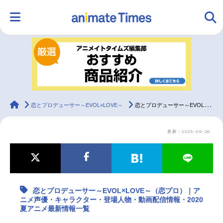
HOME
ランキング
アニメ
声優
ラジオ
みんなの声
グッズ
映画
animateTimes
恋とプロデューサー～EVOL×LOVE～
恋とプロデューサー～EVOL×LOVE～（恋プロ）｜アニメ声優・キャラクター・登場人物・動画配信情報・2020夏アニメ最新情報一覧
更新：2025-06-26
マンガ・ラノベ
ゲーム・アプリ
音楽
コスプレ
2.5次元
配信・Vtuber
トレンド
無料マンガ
恋とプロデューサー～EVOL×LOVE～（恋プロ）｜ア
最新記事一覧
ニメ声優・キャラクター・登場人物・動画配信情報・2020
夏アニメ最新情報一覧
アニメ記事一覧
声優記事一覧