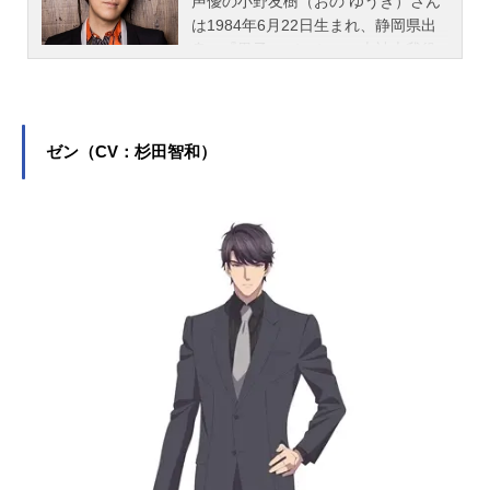
声優の小野友樹（おの ゆうき）さん
は1984年6月22日生まれ、静岡県出
身。『黒子のバスケ』の火神大我役
をはじめ、『ジョジョの奇妙な冒険
ダイヤモンドは砕けない』の東方仗
助役など、人気作品のキャラクター
を多く演じています。こちらでは、
ゼン（CV：杉田智和）
小野友樹さんのオススメ記事をご紹
介！