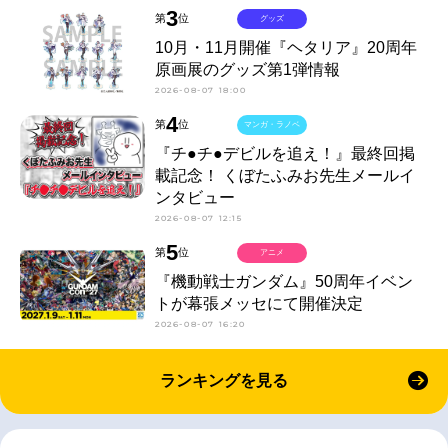
3
第
位
グッズ
10月・11月開催『ヘタリア』20周年
原画展のグッズ第1弾情報
2026-08-07 18:00
4
第
位
マンガ・ラノベ
『チ●チ●デビルを追え！』最終回掲
載記念！ くぼたふみお先生メールイ
ンタビュー
2026-08-07 12:15
5
第
位
アニメ
『機動戦士ガンダム』50周年イベン
トが幕張メッセにて開催決定
2026-08-07 16:20
ランキングを見る