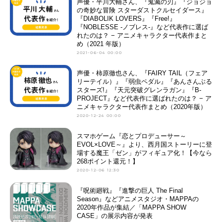
声優・平川大輔さん、『鬼滅の刃』『ジョジョ
の奇妙な冒険 スターダストクルセイダース』
『DIABOLIK LOVERS』『Free!』
『NOBLESSE -ノブレス-』など代表作に選ば
れたのは？ − アニメキャラクター代表作まと
め（2021 年版）
2021-06-04 00:00
声優・柿原徹也さん、『FAIRY TAIL（フェア
リーテイル）』『弱虫ペダル』『あんさんぶる
スターズ!』『天元突破グレンラガン』『B-
PROJECT』など代表作に選ばれたのは？ − ア
ニメキャラクター代表作まとめ（2020年版）
2020-12-24 00:00
スマホゲーム『恋とプロデューサー～
EVOL×LOVE～』より、西月国ストーリーに登
場する魔王「ゼン」がフィギュア化！【今なら
268ポイント還元！】
2020-12-06 12:30
『呪術廻戦』『進撃の巨人 The Final
Season』などアニメスタジオ・MAPPAの
2020年作品が集結／「MAPPA SHOW
CASE」の展示内容が発表