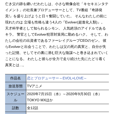
亡き父の跡を継いだわたしは、小さな映像会社「キセキエンタテ
イメント」の社長兼プロデューサーとして、TV番組『奇跡発
見!』を盛り上げようと日々奮闘していた。 そんなわたしの前に
現れたのは 立場も性格も違う4人の『Evolver(超進化人類)』。
天才科学者として知られるシモン。 人気絶頂のアイドルである
キラ。 警官としてEvolver犯罪対策局に勤めるハク。 そして、わ
たしの会社の出資者であるファーレイグループCEOのゼン。 彼
らEvolverと出会うことで、わたしは父の死の真実と、自分が失
った記憶、そしてその裏に潜む巨大な陰謀へと巻き込まれていく
ことになる。 わたしと彼らが全力で走り続けた先にたどり着く
真実とは...。
作品名
恋とプロデューサー～EVOL×LOVE～
放送形態
TVアニメ
スケジュー
2020年7月15日（水）～2020年9月30日（水）
ル
TOKYO MXほか
話数
全12話