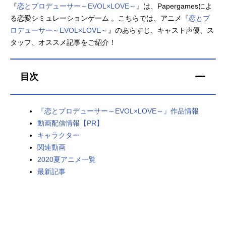
『
恋とプロデューサー～EVOL×LOVE～
』は、Papergamesによ
アニメ映画一覧
実写化映画一覧
る恋愛シミュレーションゲーム 。こちらでは、アニメ『
恋とプ
ロデューサー～EVOL×LOVE～
』のあらすじ、キャスト声優、ス
今期アニメ曜日別一覧
タッフ、オススメ記事をご紹介！
春アニメ
夏アニメ
目次
秋アニメ
冬アニメ
男性声優/女性声優一覧
『恋とプロデューサー～EVOL×LOVE～』作品情報
動画配信情報【PR】
FOLLOW US
キャラクター
関連動画
2020夏アニメ一覧
最新記事