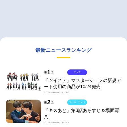
最新ニュースランキング
1
第
位
グッズ
『ツイステ』マスターシェフの新規ア
ート使用の商品が10/24発売
2026-08-07 12:50
2
第
位
マンガ・ラノベ
『キスあと』第3話あらすじ＆場面写
真
2026-08-07 14:45