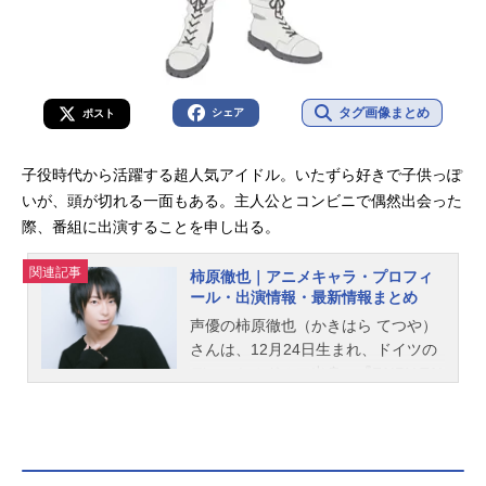
タグ画像まとめ
シェア
ポスト
子役時代から活躍する超人気アイドル。いたずら好きで子供っぽ
いが、頭が切れる一面もある。主人公とコンビニで偶然出会った
際、番組に出演することを申し出る。
関連記事
柿原徹也｜アニメキャラ・プロフィ
ール・出演情報・最新情報まとめ
声優の柿原徹也（かきはら てつや）
さんは、12月24日生まれ、ドイツの
デュッセルドルフ出身。『FAIRY TAI
L』のナツ・ドラグニル役をはじめ、
『弱虫ペダル』の東堂尽八役など、
人気作品のキャラクターを多く演じ
ています。こちらでは、柿原徹也さ