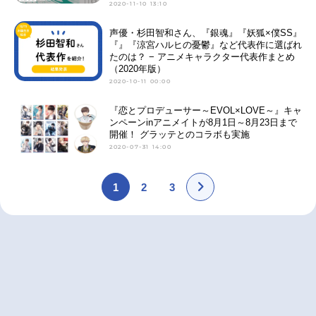
2020-11-10 13:10
声優・杉田智和さん、『銀魂』『妖狐×僕SS』
『』『涼宮ハルヒの憂鬱』など代表作に選ばれ
たのは？ − アニメキャラクター代表作まとめ
（2020年版）
2020-10-11 00:00
『恋とプロデューサー～EVOL×LOVE～』キャ
ンペーンinアニメイトが8月1日～8月23日まで
開催！ グラッテとのコラボも実施
2020-07-31 14:00
1
2
3