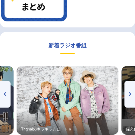
新着ラジオ番組
Trignalのキラキラ☆ビートＲ
森久