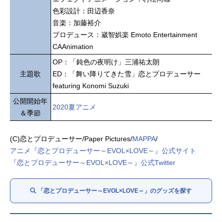
色彩設計：田辺香奈
音楽：加藤裕介
プロデュース：崴智娯楽 Emoto Entertainment
CAAnimation
OP：「鈍色の夜明け」三浦祐太朗
主題歌
ED：「舞い降りてきた雪」恋とプロデューサー
featuring Konomi Suzuki
公開開始年
2020夏アニメ
＆季節
(C)恋とプロデューサー/Paper Pictures/
MAPPA
/
アニメ『恋とプロデューサー～EVOL×LOVE～』公式サイト
『恋とプロデューサー～EVOL×LOVE～』公式Twitter
「恋とプロデューサー～EVOL×LOVE～」のグッズを探す