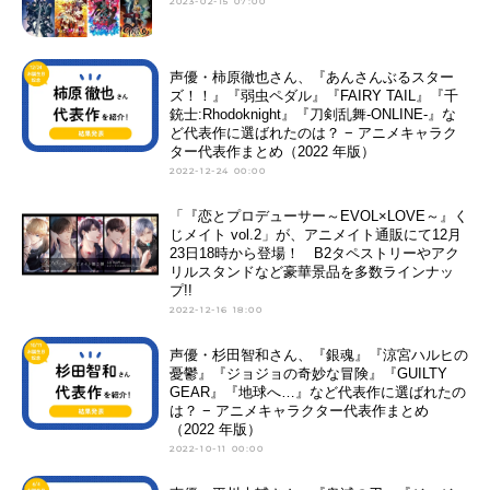
2023-02-15 07:00
声優・柿原徹也さん、『あんさんぶるスター
ズ！！』『弱虫ペダル』『FAIRY TAIL』『千
銃士:Rhodoknight』『刀剣乱舞-ONLINE-』な
ど代表作に選ばれたのは？ − アニメキャラク
ター代表作まとめ（2022 年版）
2022-12-24 00:00
「『恋とプロデューサー～EVOL×LOVE～』く
じメイト vol.2」が、アニメイト通販にて12月
23日18時から登場！ B2タペストリーやアク
リルスタンドなど豪華景品を多数ラインナッ
プ!!
2022-12-16 18:00
声優・杉田智和さん、『銀魂』『涼宮ハルヒの
憂鬱』『ジョジョの奇妙な冒険』『GUILTY
GEAR』『地球へ…』など代表作に選ばれたの
は？ − アニメキャラクター代表作まとめ
（2022 年版）
2022-10-11 00:00