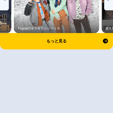
Trignalのキラキラ☆ビートＲ
森久
もっと見る