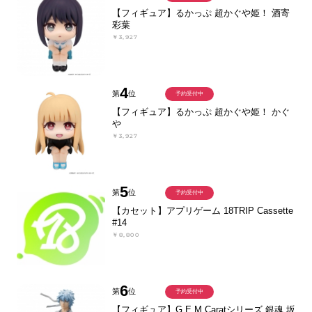
【フィギュア】るかっぷ 超かぐや姫！ 酒寄
彩葉
￥3,927
4
第
位
予約受付中
【フィギュア】るかっぷ 超かぐや姫！ かぐ
や
￥3,927
5
第
位
予約受付中
【カセット】アプリゲーム 18TRIP Cassette
#14
￥8,800
6
第
位
予約受付中
【フィギュア】G.E.M.Caratシリーズ 銀魂 坂