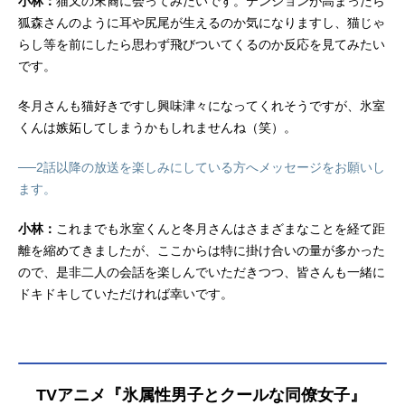
小林：
猫又の末裔に会ってみたいです。テンションが高まったら
狐森さんのように耳や尻尾が生えるのか気になりますし、猫じゃ
らし等を前にしたら思わず飛びついてくるのか反応を見てみたい
です。
冬月さんも猫好きですし興味津々になってくれそうですが、氷室
くんは嫉妬してしまうかもしれませんね（笑）。
──2話以降の放送を楽しみにしている方へメッセージをお願いし
ます。
小林：
これまでも氷室くんと冬月さんはさまざまなことを経て距
離を縮めてきましたが、ここからは特に掛け合いの量が多かった
ので、是非二人の会話を楽しんでいただきつつ、皆さんも一緒に
ドキドキしていただければ幸いです。
TVアニメ『氷属性男子とクールな同僚女子』