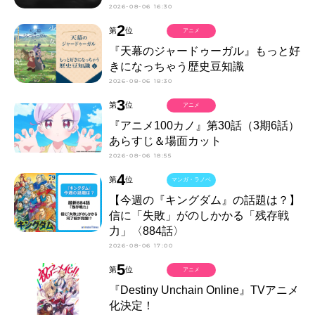
2026-08-06 16:30
2
第
位
アニメ
『天幕のジャードゥーガル』もっと好
きになっちゃう歴史豆知識
2026-08-06 18:30
3
第
位
アニメ
『アニメ100カノ』第30話（3期6話）
あらすじ＆場面カット
2026-08-06 18:55
4
第
位
マンガ・ラノベ
【今週の『キングダム』の話題は？】
信に「失敗」がのしかかる「残存戦
力」〈884話〉
2026-08-06 17:00
5
第
位
アニメ
『Destiny Unchain Online』TVアニメ
化決定！