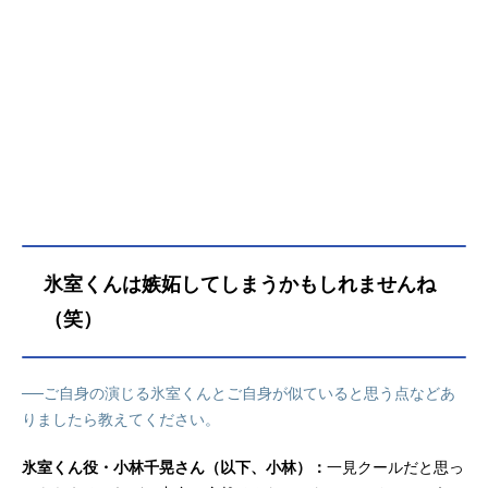
とも。一方、周りからはクールに見
られがちな冬月さんもミステリアス
な氷室くんに興味津々。二人の関係
は日々の仕事や会社行事を通して少
しずつ変化していき、プライベート
でも一緒の時間を過ごすようになっ
ていくが、どちらも恋愛には不器用
であと一歩の距離が縮まらな
い……。一見クールな二人が織りな
す、心温まる“お仕事系ファンタジー
ラブコメ”が開幕！作品名氷属性男子
とクールな同僚女子放送形態TVアニ
氷室くんは嫉妬してしまうかもしれませんね
メスケジュール2023年1月4日
（水）〜2023年3月22日（水）TOKY
（笑）
OMXほか話数全12話キャスト冬月さ
ん：石川由依氷室くん：小林千晃狐
森さん：内山夕実冴島くん：内山昂
──ご自身の演じる氷室くんとご自身が似ていると思う点などあ
輝音無さん：佐倉綾音火鳥くん：仲
りましたら教えてください。
村宗悟ゆきみん：新田ひよりスタッ
フ原作：殿ヶ谷美由記（掲載「ガン
氷室くん役・小林千晃さん（以下、小林）：
一見クールだと思っ
ガンpixiv」スクウェア・エニックス