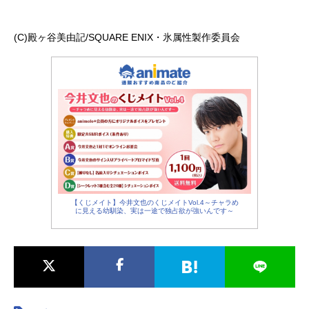
(C)︎殿ヶ谷美由記/SQUARE ENIX・氷属性製作委員会
【くじメイト】今井文也のくじメイトVol.4～チャラめ
に見える幼馴染、実は一途で独占欲が強いんです～