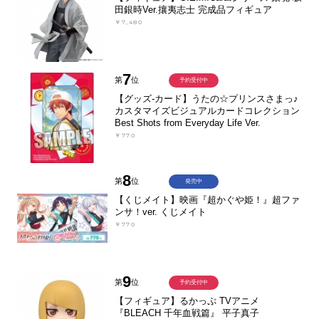
田銀時Ver.攘夷志士 完成品フィギュア
￥7,480
7
第
位
予約受付中
【グッズ-カード】うたの☆プリンスさまっ♪
カスタマイズビジュアルカードコレクション
Best Shots from Everyday Life Ver.
￥770
8
第
位
発売中
【くじメイト】映画『超かぐや姫！』超ファ
ンサ！ver. くじメイト
￥770
9
第
位
予約受付中
【フィギュア】るかっぷ TVアニメ
『BLEACH 千年血戦篇』 平子真子