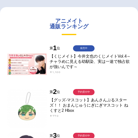
アニメイト
通販ランキング
1
第
位
発売中
【くじメイト】今井文也のくじメイトVol.4～
チャラめに見える幼馴染、実は一途で独占欲
が強いんです～
￥1,100
2
第
位
予約受付中
【グッズ-マスコット】あんさんぶるスター
ズ！！ おまんじゅうにぎにぎマスコット ね
くすと2 Hbox
￥770
3
第
位
予約受付中