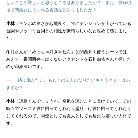
しいことや難しいと思うところはありましたか？ また、収録現
場で関西弁にまつわる会話などありましたか？
小林：
テンポの良さが心地良く、特にテンションが上がっている
台詞やツッコミ台詞との相性が素晴らしいなと改めて感じまし
た。
冬月さんが「めっちゃ好きやねん」と関西弁を使うシーンでは、
あえて一番関西弁っぽくないアクセントを石川由依さんと探した
のが印象深いです。
── 一緒に働きたい、もしくは友人になりたいキャラクターはい
ますか？
小林：
冴島くんでしょうか。空気を読むことに長けていて、その
時々でツッコミ役に回ってくれたり盛り上げ役に回ってくれたり
してくれるので、同僚としても友人としても居たら嬉しい人材で
す。