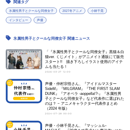
関連タグ
氷属性男子とクールな同僚女子
2027冬アニメ
小林千晃
インタビュー
声優
氷属性男子とクールな同僚女子 関連ニュース
「『氷属性男子とクールな同僚女子』黒猫＆白
猫ver. くじメイト」がアニメイト通販にて販売
スタート!! 描き下ろしイラスト使用のアイテ
ムも当たる！
2026-03-27 12:00
声優・仲村宗悟さん、『アイドルマスター
SideM』『MILGRAM』『THE FIRST SLAM
DUNK』『アオペラ -aoppella!?-』『氷属性男
子とクールな同僚女子』など代表作に選ばれた
のは？ − アニメキャラクター代表作まとめ
（2024 年版）
2024-07-28 00:00
声優・小林千晃さん、『マッシュル-