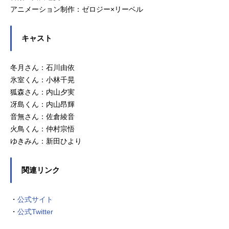
アニメーション制作：ゼロジー×リーベル
キャスト
冬月さん：石川由依
氷室くん：小林千晃
狐森さん：内山夕実
冴島くん：内山昂輝
音無さん：佐倉綾音
火鳥くん：仲村宗悟
ゆきみん：新田ひより
関連リンク
・
公式サイト
・
公式Twitter