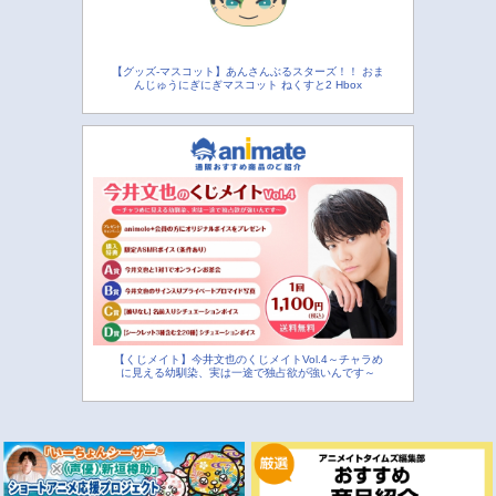
【グッズ-マスコット】あんさんぶるスターズ！！ おま
んじゅうにぎにぎマスコット ねくすと2 Hbox
【くじメイト】今井文也のくじメイトVol.4～チャラめ
に見える幼馴染、実は一途で独占欲が強いんです～