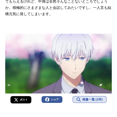
てもらえるけれど、中身は全然そんなことないところでしょう
刊）監督：まんきゅうシリーズ構
か。積極的にさまざまな人と会話してみたいですし、一人言も結
成：金春智子キャラクターデザイ
構元気に発してしまいます。
ン：狩野都総作画監督：狩野都 牛
島勇二プロップデ...
画像一覧 (3件)
シェア
ポスト