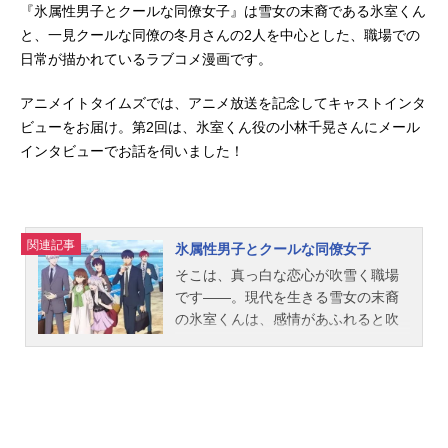
『氷属性男子とクールな同僚女子』は雪女の末裔である氷室くん
と、一見クールな同僚の冬月さんの2人を中心とした、職場での
日常が描かれているラブコメ漫画です。
アニメイトタイムズでは、アニメ放送を記念してキャストインタ
ビューをお届け。第2回は、氷室くん役の小林千晃さんにメール
インタビューでお話を伺いました！
関連記事
氷属性男子とクールな同僚女子
そこは、真っ白な恋心が吹雪く職場
です――。現代を生きる雪女の末裔
の氷室くんは、感情があふれると吹
雪を起こしたり、雪だるまやかまく
らをつくりだしてしまう新社会人。
ちょっとユニークだけれど優しい同
僚の冬月さんへの秘めた恋心が高ま
って、周囲を凍てつかせてしまうこ