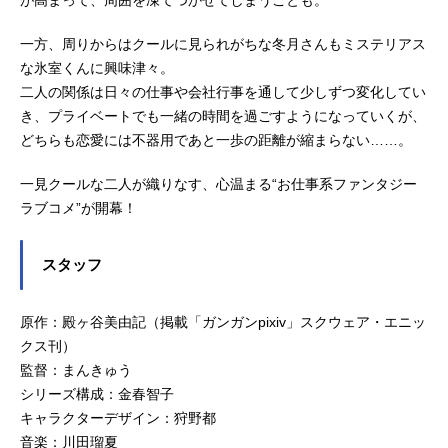
一方、周りからはクールに見られがちな冬月さんもミステリアス
な氷室くんに興味津々。
二人の関係は日々の仕事や会社行事を通して少しずつ変化してい
き、プライベートでも一緒の時間を過ごすようになっていくが、
どちらも恋愛には不器用であと一歩の距離が縮まらない……。
一見クールな二人が織りなす、心温まる“お仕事系ファンタジー
ラブコメ”が開幕！
スタッフ
原作：殿ヶ谷美由記（掲載「ガンガンpixiv」スクウェア・エニッ
クス刊）
監督：まんきゅう
シリーズ構成：金春智子
キャラクターデザイン：狩野都
音楽：川田瑠夏