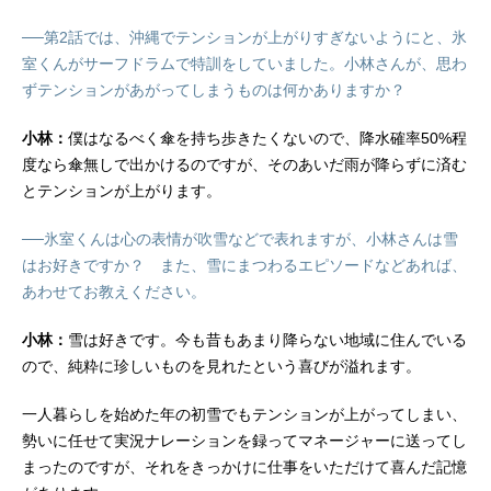
──第2話では、沖縄でテンションが上がりすぎないようにと、氷
室くんがサーフドラムで特訓をしていました。小林さんが、思わ
ずテンションがあがってしまうものは何かありますか？
小林：
僕はなるべく傘を持ち歩きたくないので、降水確率50%程
度なら傘無しで出かけるのですが、そのあいだ雨が降らずに済む
とテンションが上がります。
──氷室くんは心の表情が吹雪などで表れますが、小林さんは雪
はお好きですか？ また、雪にまつわるエピソードなどあれば、
あわせてお教えください。
小林：
雪は好きです。今も昔もあまり降らない地域に住んでいる
ので、純粋に珍しいものを見れたという喜びが溢れます。
一人暮らしを始めた年の初雪でもテンションが上がってしまい、
勢いに任せて実況ナレーションを録ってマネージャーに送ってし
まったのですが、それをきっかけに仕事をいただけて喜んだ記憶