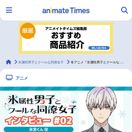
HOME
ランキング
アニメ
声優
ラジオ
みんなの声
グッズ
映画
animateTimes
氷属性男子とクールな同僚女子
冬アニメ『氷属性男子とクールな同僚女子』小林千晃インタビュー
アニメ
マンガ・ラノベ
ゲーム・アプリ
音楽
コスプレ
2.5次元
配信・Vtuber
トレンド
無料マンガ
最新記事一覧
アニメ記事一覧
声優記事一覧