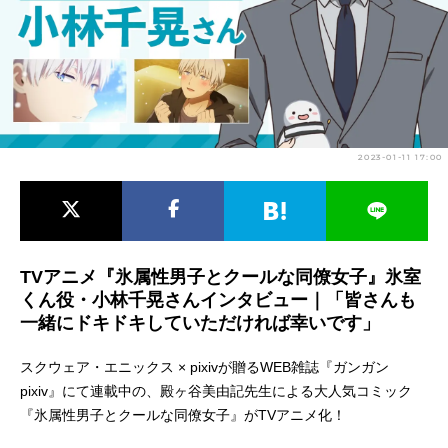
アニメ映画一覧
実写化映画一覧
今期アニメ曜日別一覧
春アニメ
夏アニメ
2023-01-11 17:00
秋アニメ
冬アニメ
男性声優/女性声優一覧
FOLLOW US
TVアニメ『氷属性男子とクールな同僚女子』氷室
くん役・小林千晃さんインタビュー｜「皆さんも
一緒にドキドキしていただければ幸いです」
スクウェア・エニックス × pixivが贈るWEB雑誌『ガンガン
pixiv』にて連載中の、殿ヶ谷美由記先生による大人気コミック
『氷属性男子とクールな同僚女子』がTVアニメ化！