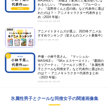
MASHLE-』『30歳まで童貞だと魔法使いにな
れるらしい』『Paradox Live』『ブルーロッ
ク』『花野井くんと恋の病』など代表作に選ば
れたのは？ − アニメキャラクター代表作まと
め（2024 年版）
2024-06-04 00:00
アニメイトタイムズが選ぶ、2023冬アニメお
すすめランキング［皆さんのコメント募集中］
2023-12-28 18:00
声優・小林千晃さん、『マッシュル-
MASHLE-』『SK∞ エスケーエイト』『憂国の
モリアーティ』『クールドジ男子』『氷属性男
子とクールな同僚女子』など代表作に選ばれた
のは？ − アニメキャラクター代表作まとめ
（2023 年版）
2023-06-04 00:00
氷属性男子とクールな同僚女子の関連画像集