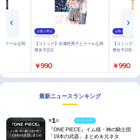
お取り寄せ
お取り寄せ
2025/06/20 発売
2024/08/21 発売
子とクールな同
【コミック】氷属性男子とクールな同
【コミック】
僚女子(11)
僚女子(10)
￥990
￥990
最新ニュースランキング
1
第
位
マンガ・ラノベ
『ONE PIECE』イム様・神の騎士団
「19本の武器」まとめ＆元ネタ