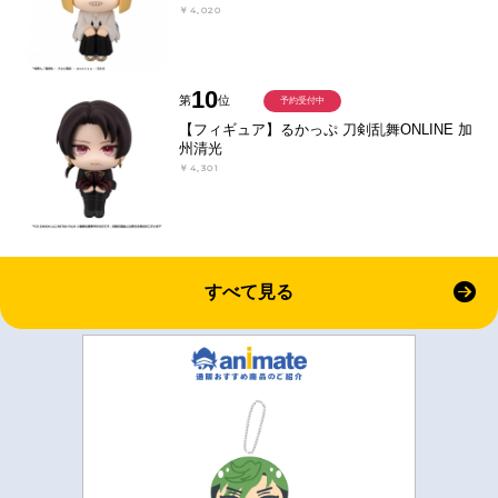
￥4,020
10
第
位
予約受付中
【フィギュア】るかっぷ 刀剣乱舞ONLINE 加
州清光
￥4,301
すべて見る