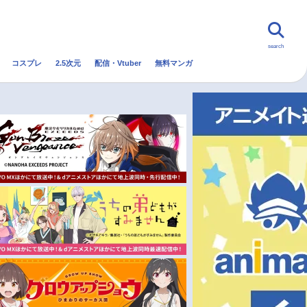
search
コスプレ
2.5次元
配信・Vtuber
無料マンガ
んなの声
グッズ
映画
・Vtuber
トレンド
無料マンガ
秋アニメ
冬アニメ