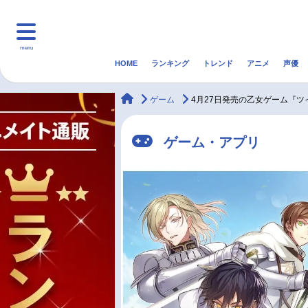
menu
HOME
ランキング
トレンド
アニメ
声優
HOME
ランキング
アニ
animateTimes
ゲーム
4月27日発売の乙女ゲーム『
マンガ・ラノベ
ゲーム・アプリ
音楽
ゲーム・アプリ
最新記事一覧
アニメ記事一覧
声優記事一覧