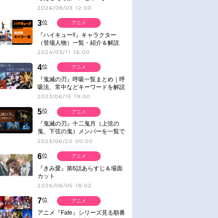
2026/08/03 12:00
3
位
アニメ
『ハイキュー!!』キャラクター
（登場人物）一覧・紹介＆解説
2024/03/11 16:00
4
位
アニメ
『鬼滅の刃』呼吸一覧まとめ｜呼
吸法、常中などキーワードを解説
2023/06/15 19:00
5
位
アニメ
『鬼滅の刃』十二鬼月（上弦の
鬼、下弦の鬼）メンバーを一覧で
紹介＆解説（登場鬼の情報まと
2023/06/20 00:00
め）
6
位
アニメ
『きみ愛』第6話あらすじ＆場面
カット
2026/08/05 18:02
7
位
アニメ
アニメ『Fate』シリーズ見る順番