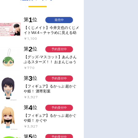
1
第
位
発売中
【くじメイト】今井文也のくじメ
イトVol.4～チャラめに見える幼
馴染、実は一途で独占欲が強いん
￥1,100
です～
2
第
位
予約受付中
【グッズ-マスコット】あんさん
ぶるスターズ！！ おまんじゅう
にぎにぎマスコット ねくすと2
￥770
Hbox
3
第
位
予約受付中
【フィギュア】るかっぷ 超かぐ
や姫！ 酒寄彩葉
￥3,927
4
第
位
予約受付中
【フィギュア】るかっぷ 超かぐ
や姫！ かぐや
￥3,927
5
第
位
予約受付中