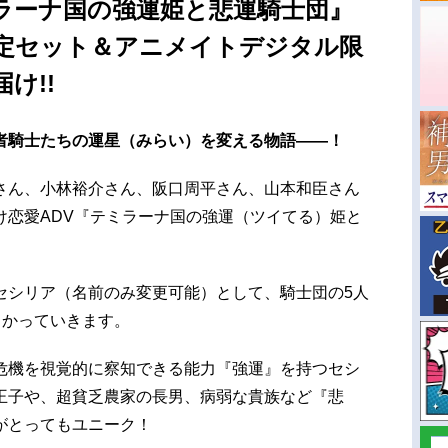
ラーナ国の強運姫と悲運騎士団』
定セット＆アニメイトデジタル限
け!!
者騎士たちの運星（みらい）を変える物語――！
さん、小林裕介さん、阪口周平さん、山本和臣さん
け恋愛ADV『テミラーナ国の強運（ツイてる）姫と
セシリア（名前のみ変更可能）として、騎士団の5人
向かっていきます。
危機を視覚的に察知できる能力『強運』を持つセシ
王子や、超貧乏農家の長男、病弱な貴族など『悲
がとってもユニーク！