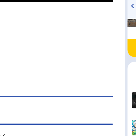
TVアニメ『戦隊大失格』
ハイキュー!! 烏野高校放送部!
radio 大直会 2nd season