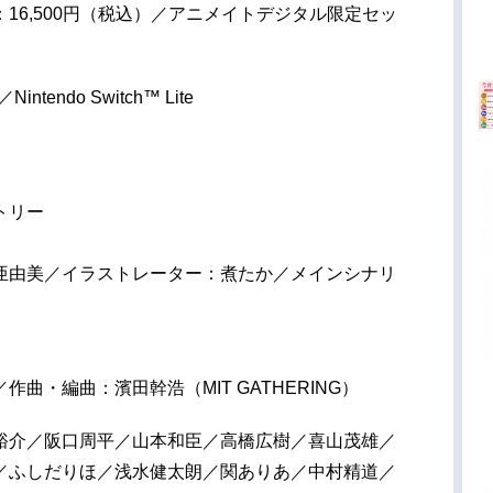
16,500円（税込）／アニメイトデジタル限定セッ
／Nintendo Switch™ Lite
トリー
亜由美／イラストレーター：煮たか／メインシナリ
曲・編曲：濱田幹浩（MIT GATHERING）
裕介／阪口周平／山本和臣／高橋広樹／喜山茂雄／
／ふしだりほ／浅水健太朗／関ありあ／中村精道／