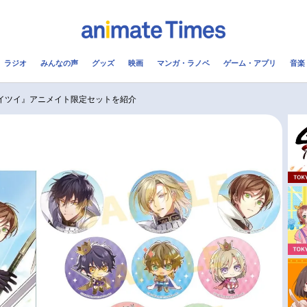
ラジオ
みんなの声
グッズ
映画
マンガ・ラノベ
ゲーム・アプリ
音楽
メ
声優
ラジオ
み
ツイツイ』アニメイト限定セットを紹介
コスプレ
2.5次元
配信
アニメ映画一覧
今期アニメ曜日別一覧
実写化映画一覧
春アニメ
男性声優/女性声優一覧
夏アニメ
FOLLOW US