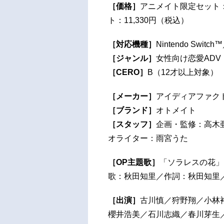
［価格］
アニメイト限定セット：
ト：11,330円（税込）
［対応機種］
Nintendo Switch™
［ジャンル］
女性向け恋愛ADV
［CERO］
B（12才以上対象）
［メーカー］
アイディアファク
［ブランド］
オトメイト
［スタッフ］
企画・監修：高木
オライター：雨宮うた
［OP主題歌］
「ソラレスの花」
歌：秋田知里／作詞：秋田知里／作
［出演］
古川慎／狩野翔／小林
櫻井浩美／石川志織／春川芽生