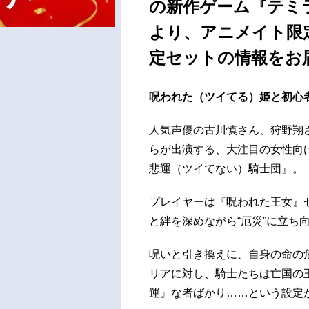
の新作ゲーム『テミ
より、アニメイト限
定セットの情報をお届
呪われた（ツイてる）姫と初心
人気声優の古川慎さん、狩野翔
らが出演する、大注目の女性向
悲運（ツイてない）騎士団』。
プレイヤーは『呪われた王女』
と絆を深めながら“厄災”に立ち
呪いと引き換えに、自身の命の
リアに対し、騎士たちは亡国の
運』な者ばかり……という設定