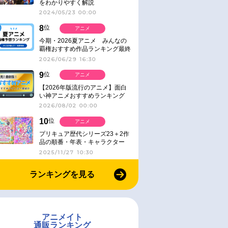
をわかりやすく解説
2024/05/23 00:00
8
位
アニメ
今期・2026夏アニメ みんなの
覇権おすすめ作品ランキング最終
結果発表！
2026/06/29 16:30
9
位
アニメ
【2026年版流行のアニメ】面白
い神アニメおすすめランキング
【名作・話題作】｜ジャンル別人
2026/08/02 00:00
気作品をピックアップ
10
位
アニメ
プリキュア歴代シリーズ23＋2作
品の順番・年表・キャラクター
【2025年版】
2025/11/27 10:30
ランキングを見る
アニメイト
通販ランキング