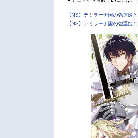
▼アニメイト通販での購入はこ
【NS】テミラーナ国の強運姫と
【NS】テミラーナ国の強運姫と