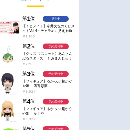
1
第
位
発売中
【くじメイト】今井文也のくじメ
イトVol.4～チャラめに見える幼
馴染、実は一途で独占欲が強いん
￥1,100
です～
2
第
位
予約受付中
【グッズ-マスコット】あんさん
ぶるスターズ！！ おまんじゅう
にぎにぎマスコット ねくすと2
￥770
Hbox
3
第
位
予約受付中
【フィギュア】るかっぷ 超かぐ
や姫！ 酒寄彩葉
￥3,927
4
第
位
予約受付中
【フィギュア】るかっぷ 超かぐ
や姫！ かぐや
￥3,927
5
第
位
予約受付中