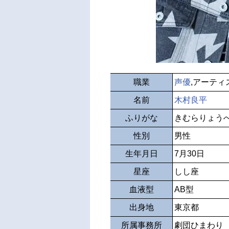
職業
声優
,アーティ
名前
木村良平
ふりがな
きむらりょう
性別
男性
生年月日
7月30日
星座
しし座
血液型
AB型
出身地
東京都
所属事務所
劇団ひまわり