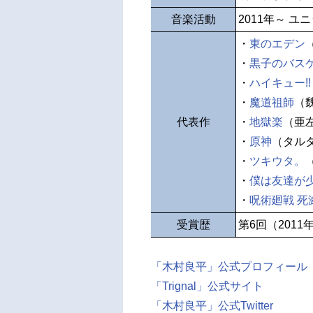
音楽活動
2011年～ ユ
・
東のエデン
・
黒子のバス
・
ハイキュー!!
・
魔道祖師
（
代表作
・
地獄楽
（亜
・
原神
（タル
・
ツキウタ。
・
僕は友達が
・
呪術廻戦 死
受賞歴
第6回（2011
「木村良平」公式プロフィール
「Trignal」公式サイト
「木村良平」公式Twitter