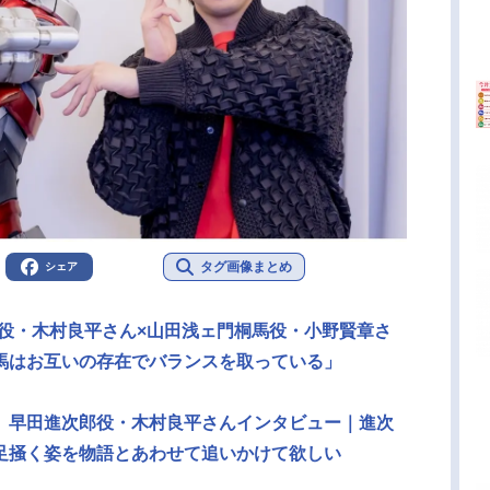
タグ画像まとめ
シェア
衛役・木村良平さん×山田浅ェ門桐馬役・小野賢章さ
馬はお互いの存在でバランスを取っている」
ーズン』早田進次郎役・木村良平さんインタビュー｜進次
足掻く姿を物語とあわせて追いかけて欲しい