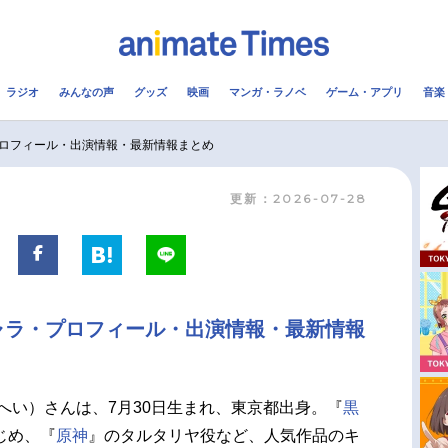
ラジオ
みんなの声
グッズ
映画
マンガ・ラノベ
ゲーム・アプリ
音楽
メ
声優
ラジオ
み
ロフィール・出演情報・最新情報まとめ
更新：2026-07-28
コスプレ
2.5次元
配信
アニメ映画一覧
今期アニメ曜日別一覧
実写化映画一覧
春アニメ
ャラ・プロフィール・出演情報・最新情報
男性声優/女性声優一覧
夏アニメ
FOLLOW US
へい）さんは、7月30日生まれ、東京都出身。『
黒
じめ、『
原神
』のタルタリヤ役など、人気作品のキ