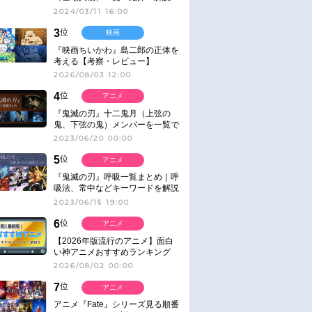
2024/03/11 16:00
3
位
映画
『映画ちいかわ』島二郎の正体を
考える【考察・レビュー】
2026/08/03 12:00
4
位
アニメ
『鬼滅の刃』十二鬼月（上弦の
鬼、下弦の鬼）メンバーを一覧で
紹介＆解説（登場鬼の情報まと
2023/06/20 00:00
め）
5
位
アニメ
『鬼滅の刃』呼吸一覧まとめ｜呼
吸法、常中などキーワードを解説
2023/06/15 19:00
6
位
アニメ
【2026年版流行のアニメ】面白
い神アニメおすすめランキング
【名作・話題作】｜ジャンル別人
2026/08/02 00:00
気作品をピックアップ
7
位
アニメ
アニメ『Fate』シリーズ見る順番