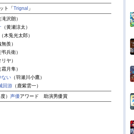
ニット「
Trignal
」
（滝沢朗）
ケ
（黄瀬涼太）
（木兎光太郎）
魏無羨）
左弔兵衛）
タリヤ）
（霜月隼）
少ない
（羽瀬川小鷹）
滅回游
（鹿紫雲一）
年度）
声優
アワード 助演男優賞