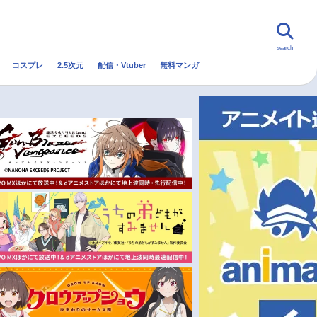
search
コスプレ
2.5次元
配信・Vtuber
無料マンガ
んなの声
グッズ
映画
・Vtuber
トレンド
無料マンガ
秋アニメ
冬アニメ