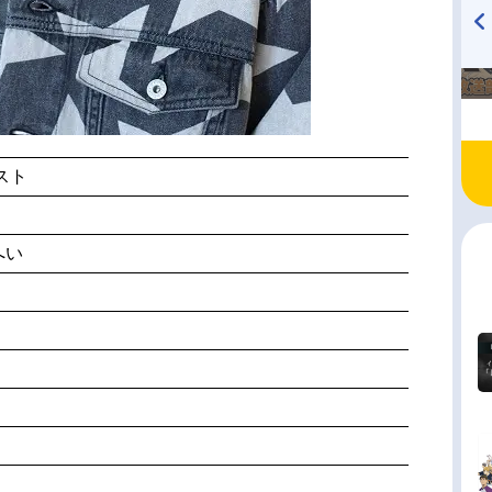
TVアニメ『戦隊大失格』
ハイキュー!! 烏野高校放送部!
radio 大直会 2nd season
スト
へい