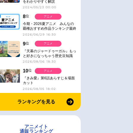
をわかりやすく解説
2024/05/23 00:00
8
位
アニメ
今期・2026夏アニメ みんなの
覇権おすすめ作品ランキング最終
結果発表！
2026/06/29 16:30
9
位
アニメ
『天幕のジャードゥーガル』もっ
と好きになっちゃう歴史豆知識
2026/08/06 18:30
10
位
アニメ
『きみ愛』第6話あらすじ＆場面
カット
2026/08/05 18:02
ランキングを見る
アニメイト
通販ランキング