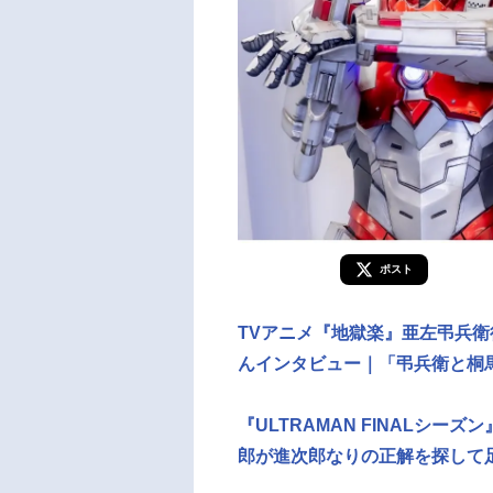
ポスト
TVアニメ『地獄楽』亜左弔兵
んインタビュー｜「弔兵衛と桐
『ULTRAMAN FINALシ
郎が進次郎なりの正解を探して