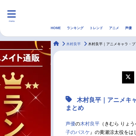
menu
HOME
ランキング
トレンド
アニメ
声優
HOME
ランキング
アニ
animateTimes
木村良平
木村良平｜アニメキャラ・プ
マンガ・ラノベ
ゲーム・アプリ
音楽
最新記事一覧
アニメ記事一覧
木村良平｜アニメキ
声優記事一覧
まとめ
声優
の
木村良平
（きむら りょう
子のバスケ
』の黄瀬涼太役をは