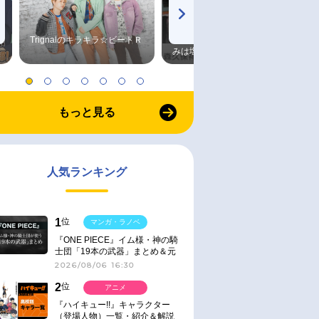
Trignalのキラキラ☆ビートＲ
森久保祥太郎×浪川大輔 つま
みは塩だけ
もっと見る
人気ランキング
1
位
マンガ・ラノベ
『ONE PIECE』イム様・神の騎
士団「19本の武器」まとめ＆元
ネタ
2026/08/06 16:30
2
位
アニメ
『ハイキュー!!』キャラクター
（登場人物）一覧・紹介＆解説