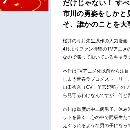
だけじゃない！ す
市川の勇姿をしかと
そ、誰かのことを大
桜井のりお先生原作の人気漫画『
4月よりファン待望のTVアニ
なので喋って動いているキャラ
本作はTVアニメ化以前から注
しまう青春ラブコメストーリー
山田杏奈（CV：羊宮妃那）の
ら見守るわけなんですが、何と
市川は重度の中二病男子。休み
ットを書く、心の中で同級生た
えぐられるような男の子になっ