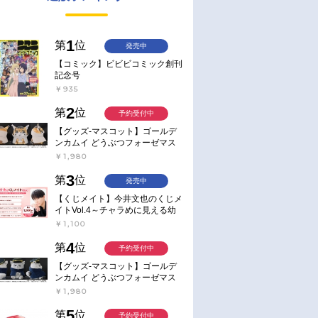
1
第
位
発売中
【コミック】ビビビコミック創刊
記念号
￥935
2
第
位
予約受付中
【グッズ-マスコット】ゴールデ
ンカムイ どうぶつフォーゼマス
コット 4.尾形百之助【再販】
￥1,980
3
第
位
発売中
【くじメイト】今井文也のくじメ
イトVol.4～チャラめに見える幼
馴染、実は一途で独占欲が強いん
￥1,100
です～
4
第
位
予約受付中
【グッズ-マスコット】ゴールデ
ンカムイ どうぶつフォーゼマス
コット 5.月島軍曹【再販】
￥1,980
5
第
位
予約受付中