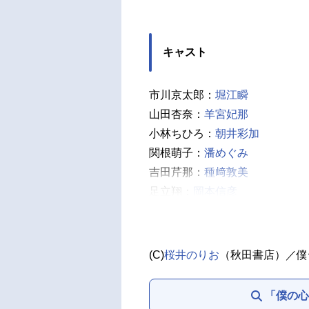
キャスト
市川京太郎：
堀江瞬
山田杏奈：
羊宮妃那
小林ちひろ：
朝井彩加
関根萌子：
潘めぐみ
吉田芹那：
種﨑敦美
足立翔：
岡本信彦
神崎健太：
佐藤元
太田力：
福島潤
原穂乃香：
豊崎愛生
(C)
桜井のりお
（秋田書店）／僕
市川香菜：
田村ゆかり
南条ハルヤ：
島﨑信長
「僕の心