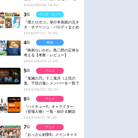
ネタ
2026/08/06 16:30
3
位
マンガ・ラノベ
『僕とロボコ』単行本表紙の元ネ
タ・オマージュ・パロディまとめ
2026/07/21 10:00
4
位
映画
『映画ちいかわ』島二郎の正体を
考える【考察・レビュー】
2026/08/03 12:00
5
位
アニメ
『鬼滅の刃』十二鬼月（上弦の
鬼、下弦の鬼）メンバーを一覧で
紹介＆解説（登場鬼の情報まと
2023/06/20 00:00
め）
6
位
アニメ
『ハイキュー!!』キャラクター
（登場人物）一覧・紹介＆解説
2024/03/11 16:00
7
位
アニメ
『おっさん剣聖II』メインキャス