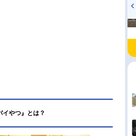
く鼻歌を歌ったりと、思うままに振る舞う山田。
不能な行動を繰り出す姿に、市川は徐々に目が離
TVアニメ『戦隊大失格』
ハイキュー!! 烏野高校放送部!
くなっていき……。作品名僕の心のヤバイやつ放
radio 大直会 2nd season
TVアニメスケジュール2023年4月1日（土）〜2
年6月17日（土）テレビ朝日ほか話数全12話キャス
川京太郎：堀江瞬山田杏奈：羊宮妃那小林ちひ
朝井彩加関根萌子：潘めぐみ吉田芹那：種﨑敦美
翔：岡本信彦神崎健太：佐藤元太田力：福島潤原
香：豊崎愛生市川香菜：田村ゆかり南条ハルヤ：
信長スタッフ原作：桜井のりお（秋田書店「マン
ロス」連載）監督：赤城博昭シリーズ構成・脚
花田十輝キャラクターデザイン：勝又聖人色彩設
柳澤久美子美術監督：黛昌樹撮影監督：峰岸健太
沢裕一編集：肥田文音響監督：小沼則義音響制
マジックカプセル音楽：牛尾憲輔制作：シンエイ
バイやつ』とは？
主題歌OP：「斜陽」ヨルシカED：「数センチメ
」こはならむ公開開...