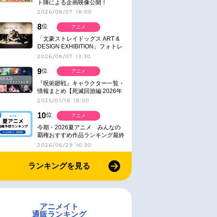
ト陣による企画映像公開！
2026/08/07 18:00
8
位
アニメ
「文豪ストレイドッグス ART &
DESIGN EXHIBITION」フォトレ
ポート
2026/08/07 13:30
9
位
アニメ
『呪術廻戦』キャラクター一覧・
情報まとめ【死滅回游編 2026年
1月放送】
2025/01/16 18:00
10
位
アニメ
今期・2026夏アニメ みんなの
覇権おすすめ作品ランキング最終
結果発表！
2026/06/29 16:30
ランキングを見る
アニメイト
通販ランキング