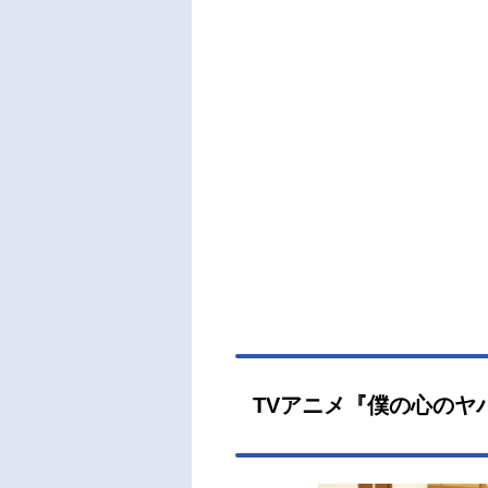
嫌よ
予測
せな
送形態
023
ト市
ろ：
足立
穂乃
島﨑
ガク
本：
計：
郎竹
作：
TVアニメ『僕の心のヤ
動画
ンタル