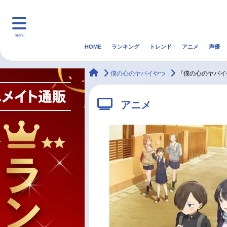
menu
HOME
ランキング
トレンド
アニメ
声優
HOME
ランキング
アニ
animateTimes
僕の心のヤバイやつ
『僕の心のヤバイ
マンガ・ラノベ
ゲーム・アプリ
音楽
アニメ
最新記事一覧
アニメ記事一覧
声優記事一覧