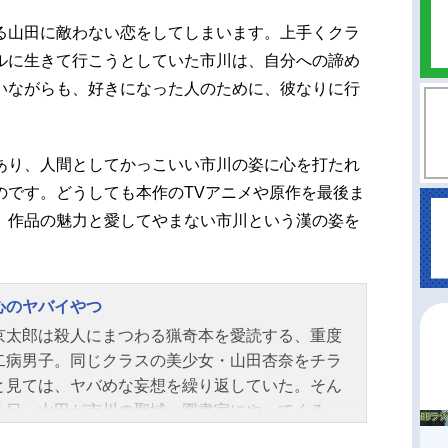
る山田に敵わない恋をしてしまいます。上手くクラ
ルに生きて行こうとしていた市川は、自分への諦め
いながらも、好きになった人のために、彼なりに行
あり、人間としてかっこいい市川の姿に心を打たれ
のです。どうしても本作のTVアニメや原作を最後ま
、作品の魅力と愛してやまない市川という漢の姿を
心のヤバイやつ
京太郎は殺人にまつわる猟奇本を愛読する、重度
二病男子。同じクラスの美少女・山田杏奈をチラ
と見ては、ヤバめな妄想を繰り返していた。そん
る日、山田が市川の聖域・図書室にやってくる。
だと思い込み、大口でおにぎりを頬張ったり、機