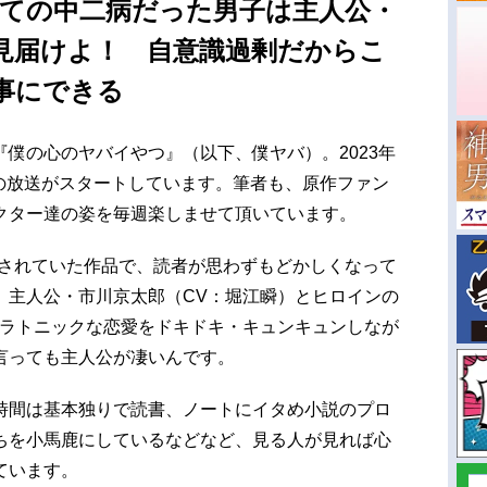
べての中二病だった男子は主人公・
見届けよ！ 自意識過剰だからこ
事にできる
僕の心のヤバイやつ』（以下、僕ヤバ）。2023年
メの放送がスタートしています。筆者も、原作ファン
クター達の姿を毎週楽しませて頂いています。
目されていた作品で、読者が思わずもどかしくなって
。主人公・市川京太郎（CV：堀江瞬）とヒロインの
プラトニックな恋愛をドキドキ・キュンキュンしなが
言っても主人公が凄いんです。
時間は基本独りで読書、ノートにイタめ小説のプロ
ちを小馬鹿にしているなどなど、見る人が見れば心
ています。