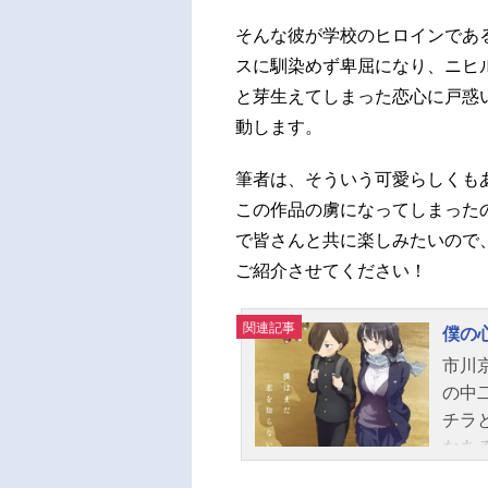
そんな彼が学校のヒロインであ
スに馴染めず卑屈になり、ニヒ
と芽生えてしまった恋心に戸惑
動します。
筆者は、そういう可愛らしくも
この作品の虜になってしまった
で皆さんと共に楽しみたいので
ご紹介させてください！
関連記事
僕の
市川
の中
チラ
なあ
一人