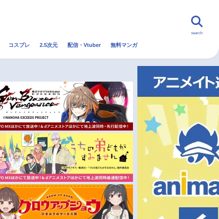
search
コスプレ
2.5次元
配信・Vtuber
無料マンガ
んなの声
グッズ
映画
・Vtuber
トレンド
無料マンガ
秋アニメ
冬アニメ