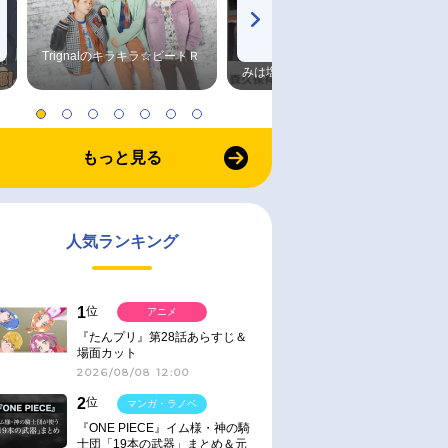
Trignalのキラキラ☆ビートＲ
森久保祥太郎×浪川大輔 つま
みは塩だけ
もっと見る
人気ランキング
1
位
アニメ
『たんプリ』第28話あらすじ＆
場面カット
2026/08/08 12:00
2
位
マンガ・ラノベ
『ONE PIECE』イム様・神の騎
士団「19本の武器」まとめ＆元