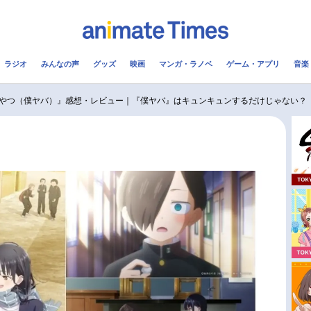
ラジオ
みんなの声
グッズ
映画
マンガ・ラノベ
ゲーム・アプリ
音楽
メ
声優
ラジオ
み
やつ（僕ヤバ）』感想・レビュー｜『僕ヤバ』はキュンキュンするだけじゃない？
コスプレ
2.5次元
配信
アニメ映画一覧
今期アニメ曜日別一覧
実写化映画一覧
春アニメ
男性声優/女性声優一覧
夏アニメ
FOLLOW US