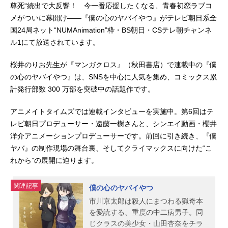
尊死“続出で大反響！ 今一番応援したくなる、青春初恋ラブコ
メがついに幕開け――『僕の心のヤバイやつ』がテレビ朝日系全
国24局ネット“NUMAnimation”枠・BS朝日・CSテレ朝チャンネ
ル1にて放送されています。
桜井のりお先生が『マンガクロス』（秋田書店）で連載中の『僕
の心のヤバイやつ』は、SNSを中心に人気を集め、コミックス累
計発行部数 300 万部を突破中の話題作です。
アニメイトタイムズでは連載インタビューを実施中。第6回はテ
レビ朝日プロデューサー・遠藤一樹さんと、シンエイ動画・櫻井
洋介アニメーションプロデューサーです。前回に引き続き、『僕
ヤバ』の制作現場の舞台裏、そしてクライマックスに向けた“こ
れから”の展開に迫ります。
関連記事
僕の心のヤバイやつ
市川京太郎は殺人にまつわる猟奇本
を愛読する、重度の中二病男子。同
じクラスの美少女・山田杏奈をチラ