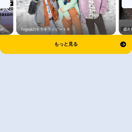
on
Trignalのキラキラ☆ビートＲ
森久
もっと見る