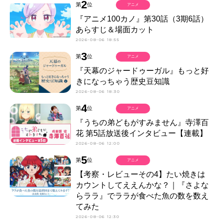
2
第
位
アニメ
『アニメ100カノ』第30話（3期6話）
あらすじ＆場面カット
2026-08-06 18:55
3
第
位
アニメ
『天幕のジャードゥーガル』もっと好
きになっちゃう歴史豆知識
2026-08-06 18:30
4
第
位
アニメ
『うちの弟どもがすみません』寺澤百
花 第5話放送後インタビュー【連載】
2026-08-06 12:00
5
第
位
アニメ
【考察・レビューその4】たい焼きは
カウントしてええんかな？｜『さよな
らララ』でララが食べた魚の数を数え
てみた
2026-08-06 12:30