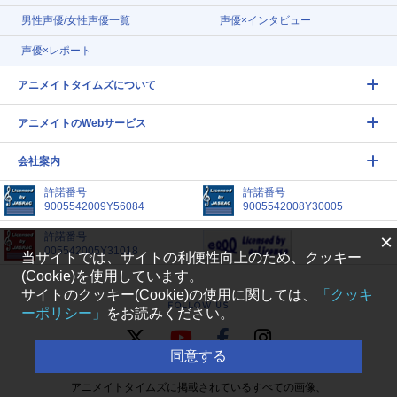
男性声優/女性声優一覧
声優×インタビュー
声優×レポート
アニメイトタイムズについて
アニメイトのWebサービス
会社案内
許諾番号
許諾番号
9005542009Y56084
9005542008Y30005
×
許諾番号
005542005Y31018
当サイトでは、サイトの利便性向上のため、クッキー
(Cookie)を使用しています。
サイトのクッキー(Cookie)の使用に関しては、
「クッキ
FOLLOW US
ーポリシー」
をお読みください。
同意する
アニメイトタイムズに掲載されているすべての画像、