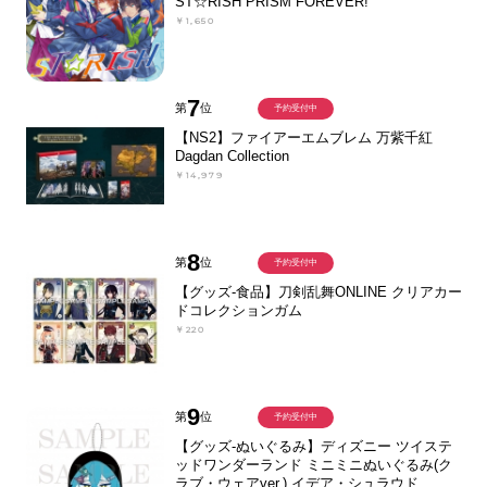
ST☆RISH PRISM FOREVER!
￥1,650
7
第
位
予約受付中
【NS2】ファイアーエムブレム 万紫千紅
Dagdan Collection
￥14,979
8
第
位
予約受付中
【グッズ-食品】刀剣乱舞ONLINE クリアカー
ドコレクションガム
￥220
9
第
位
予約受付中
【グッズ-ぬいぐるみ】ディズニー ツイステ
ッドワンダーランド ミニミニぬいぐるみ(ク
ラブ・ウェアver.) イデア・シュラウド