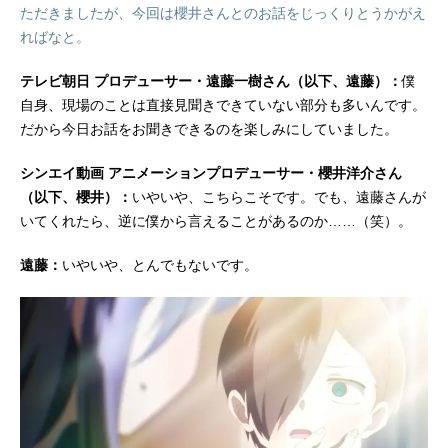
載）監督：赤城博昭シリーズ構成・
ただきましたが、今回は櫻井さんとのお話をじっくりとうかがえ
脚本：花田十輝キャラクターデザイ
ればなと。
ン：勝又聖人色彩設計：柳澤久美子
美術監督：黛昌樹撮影監督：峰岸健
テレビ朝日 プロデューサー・遠藤一樹さん（以下、遠藤）：
僕
太郎竹沢裕一編集：肥田文音響監
自身、現場のことは直接見聞きできていない部分も多いんです。
督：小沼則義音響制作：マジックカ
だから今日お話をお聞きできるのを楽しみにしていました。
プセル音楽：牛尾憲輔制作：シンエ
イ動画主題歌OP：「斜陽」ヨルシカ
シンエイ動画 アニメーションプロデューサー・櫻井洋介さん
ED：「数センチメンタル」こはなら
（以下、櫻井）：
いやいや、こちらこそです。でも、遠藤さんが
む公開開...
いてくれたら、逆に僕から言えることがあるのか……（笑）。
遠藤：
いやいや、とんでもないです。