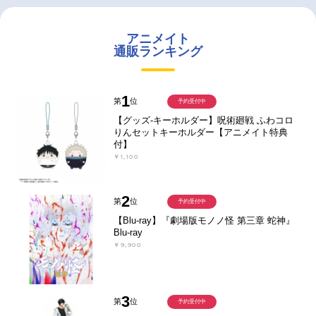
アニメイト
通販ランキング
1
第
位
予約受付中
【グッズ-キーホルダー】呪術廻戦 ふわコロ
りんセットキーホルダー【アニメイト特典
付】
￥1,100
2
第
位
予約受付中
【Blu-ray】『劇場版モノノ怪 第三章 蛇神』
Blu-ray
￥9,900
3
第
位
予約受付中