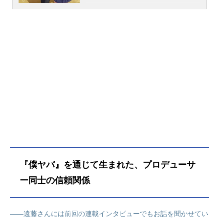
チラと見ては、ヤバめな妄想を繰り
返していた。そんなある日、山田が
市川の聖域・図書室にやってくる。
一人だと思い込み、大口でおにぎり
を頬張ったり、機嫌よく鼻歌を歌っ
たりと、思うままに振る舞う山田。
予測不能な行動を繰り出す姿に、市
川は徐々に目が離せなくなってい
き……。作品名僕の心のヤバイやつ
放送形態TVアニメスケジュール2023
年4月1日（土）〜2023年6月17日
（土）テレビ朝日ほか話数全12話キ
ャスト市川京太郎：堀江瞬山田杏
奈：羊宮妃那小林ちひろ：朝井彩加
関根萌子：潘めぐみ吉田芹那：種﨑
『僕ヤバ』を通じて生まれた、プロデューサ
敦美足立翔：岡本信彦神崎健太：佐
藤元太田力：福島潤原穂乃香：豊崎
ー同士の信頼関係
愛生市川香菜：田村ゆかり南条ハル
ヤ：島﨑信長スタッフ原作：桜井の
りお（秋田書店「マンガクロス」連
――遠藤さんには前回の連載インタビューでもお話を聞かせてい