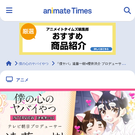
HOME
ランキング
アニメ
声優
ラジオ
みんなの声
グッズ
映画
animateTimes
僕の心のヤバイやつ
『僕ヤバ』遠藤一樹×櫻井洋介 プロデューサーインタビュー【連載第6回】
アニメ
マンガ・ラノベ
ゲーム・アプリ
音楽
コスプレ
2.5次元
配信・Vtuber
トレンド
無料マンガ
最新記事一覧
アニメ記事一覧
声優記事一覧