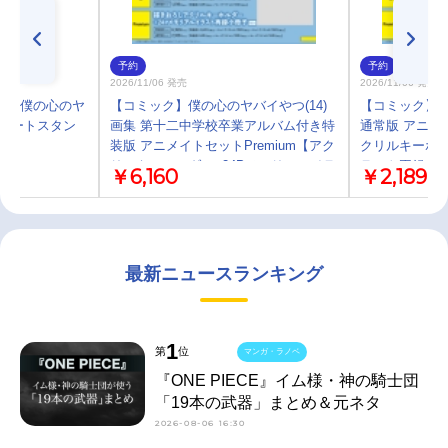
予約
予約
2026/11/06 発売
2026/11/06 発売
プ】僕の心のヤ
【コミック】僕の心のヤバイやつ(14)
【コミック】僕
ニアートスタン
画集 第十二中学校卒業アルバム付き特
通常版 アニメイ
装版 アニメイトセットPremium【アク
クリルキーホル
リルキーホルダー+24Pメモリアルイラ
ラスト再録小
￥6,160
￥2,189
スト再録小冊子付き】
最新ニュースランキング
1
第
位
マンガ・ラノベ
『ONE PIECE』イム様・神の騎士団
「19本の武器」まとめ＆元ネタ
2026-08-06 16:30