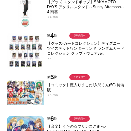
【グッズ-スタンドポップ】SAKAMOTO
DAYS アクリルスタンド～Sunny Afternoon～
4.南雲
￥2,200
4
第
位
予約受付中
【グッズ-カードコレクション】ディズニー
ツイステッドワンダーランド ランダムカード
コレクション クラブ・ウェアver.
￥400
5
第
位
予約受付中
【コミック】魔入りました!入間くん(50) 特装
版
￥3,850
6
第
位
予約受付中
【音楽】うたの☆プリンスさまっ♪