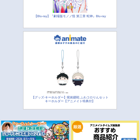
【Blu-ray】『劇場版モノノ怪 第三章 蛇神』Blu-ray
【グッズ-キーホルダー】呪術廻戦 ふわコロりんセット
キーホルダー【アニメイト特典付】