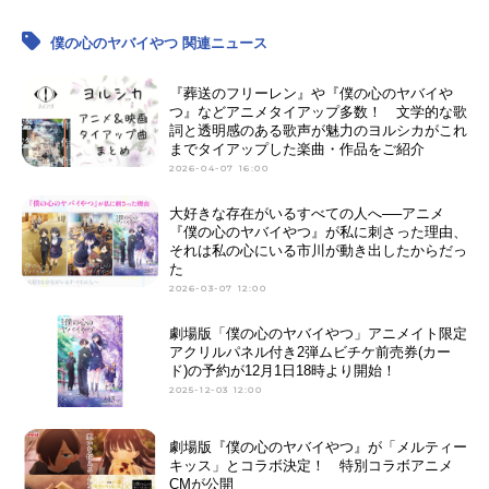
僕の心のヤバイやつ 関連ニュース
『葬送のフリーレン』や『僕の心のヤバイや
つ』などアニメタイアップ多数！ 文学的な歌
詞と透明感のある歌声が魅力のヨルシカがこれ
までタイアップした楽曲・作品をご紹介
2026-04-07 16:00
大好きな存在がいるすべての人へ──アニメ
『僕の心のヤバイやつ』が私に刺さった理由、
それは私の心にいる市川が動き出したからだっ
た
2026-03-07 12:00
劇場版「僕の心のヤバイやつ」アニメイト限定
アクリルパネル付き2弾ムビチケ前売券(カー
ド)の予約が12月1日18時より開始！
2025-12-03 12:00
劇場版『僕の心のヤバイやつ』が「メルティー
キッス」とコラボ決定！ 特別コラボアニメ
CMが公開