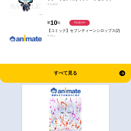
￥2,500
10
第
位
予約受付中
【コミック】セブンティーンシロップス(2)
￥924
すべて見る