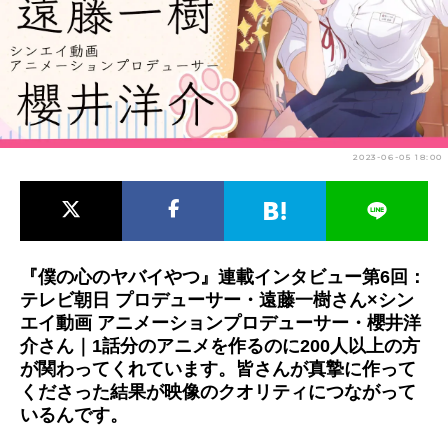
アニメ映画一覧
実写化映画一覧
今期アニメ曜日別一覧
春アニメ
夏アニメ
2023-06-05 18:00
秋アニメ
冬アニメ
男性声優/女性声優一覧
FOLLOW US
『僕の心のヤバイやつ』連載インタビュー第6回：
テレビ朝日 プロデューサー・遠藤一樹さん×シン
エイ動画 アニメーションプロデューサー・櫻井洋
介さん｜1話分のアニメを作るのに200人以上の方
が関わってくれています。皆さんが真摯に作って
くださった結果が映像のクオリティにつながって
いるんです。