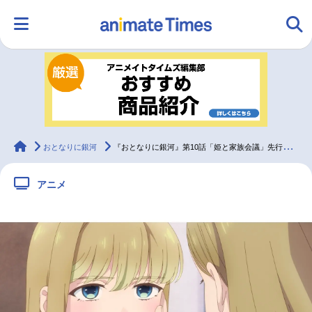
HOME
ランキング
アニメ
声優
ラジオ
みんなの声
グッズ
映画
animateTimes
おとなりに銀河
『おとなりに銀河』第10話「姫と家族会議」先行場面カット＆あらすじ
アニメ
マンガ・ラノベ
ゲーム・アプリ
音楽
コスプレ
2.5次元
配信・Vtuber
トレンド
無料マンガ
最新記事一覧
アニメ記事一覧
声優記事一覧