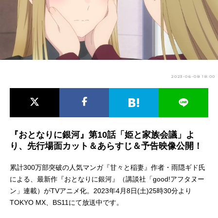
アニメ映画一覧
実写化映画一覧
今期アニメ曜日別一覧
春アニメ
夏アニメ
2023-06-08 18:00
秋アニメ
冬アニメ
男性声優/女性声優一覧
FOLLOW US
『おとなりに銀河』第10話「姫と家族会議」よ
り、先行場面カット＆あらすじ＆予告映像公開！
累計300万部突破の人気マンガ『甘々と稲妻』作者・雨隠ギド氏
による、最新作『おとなりに銀河』（講談社「good!アフタヌー
ン」連載）がTVアニメ化。2023年4月8日(土)25時30分より
TOKYO MX、BS11にて放送中です。