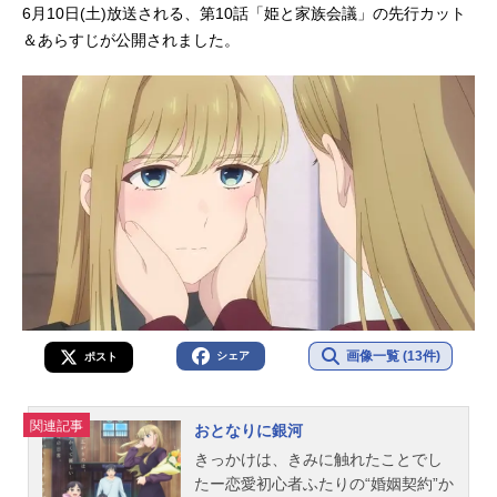
6月10日(土)放送される、第10話「姫と家族会議」の先行カット
＆あらすじが公開されました。
画像一覧 (13件)
シェア
ポスト
関連記事
おとなりに銀河
きっかけは、きみに触れたことでし
たー恋愛初心者ふたりの“婚姻契約”か