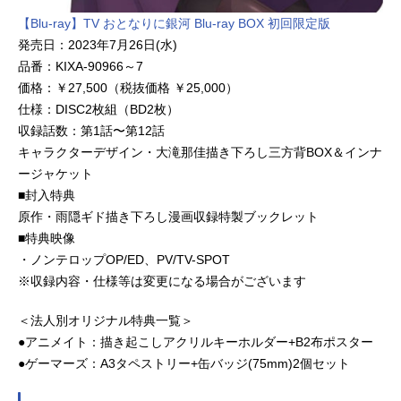
【Blu-ray】TV おとなりに銀河 Blu-ray BOX 初回限定版
発売日：2023年7月26日(水)
品番：KIXA-90966～7
価格：￥27,500（税抜価格 ￥25,000）
仕様：DISC2枚組（BD2枚）
収録話数：第1話〜第12話
キャラクターデザイン・大滝那佳描き下ろし三方背BOX＆インナ
ージャケット
■封入特典
原作・雨隠ギド描き下ろし漫画収録特製ブックレット
■特典映像
・ノンテロップOP/ED、PV/TV-SPOT
※収録内容・仕様等は変更になる場合がございます
＜法人別オリジナル特典一覧＞
●アニメイト：描き起こしアクリルキーホルダー+B2布ポスター
●ゲーマーズ：A3タペストリー+缶バッジ(75mm)2個セット