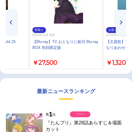
即取り
お取り寄せ
2023/07/26 発売
2023/04/26 発売
 Vol.25
【Blu-ray】TV おとなりに銀河 Blu-ray
【主題歌】TV
BOX 初回限定版
なりあわせ」/
￥27,500
￥1,320
最新ニュースランキング
1
第
位
アニメ
『たんプリ』第28話あらすじ＆場面
カット