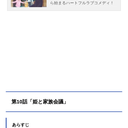
ら始まるハートフルラブコメディ！
作品名おとなりに銀河放送形態TVア
ニメスケジュール2023年4月8日
（土）〜2023年6月24日（土）TOKY
OMXほか話数全12話キャスト久我一
郎：八代拓五色しおり：和久井優久
我まち：遠藤璃菜久我ふみお：長縄
まりあ指宿ちひろ：高橋李依護国正
弘：杉田智和護国桃香：日笠陽子五
色都：きそひろこ五色健：長野伸二
五色文：小林さとみスタッフ原作：
雨隠ギド（講談社「good!アフタヌー
ン」連載）監督：木村隆一 シリー
ズ構成：市川十億衛門キャラクター
デザイン：大滝那佳プロップデザイ
ン：宍戸久美子美術監督：平良亜梨
第10話「姫と家族会議」
沙色彩設計：大塚眞純撮影監督：鯨
井亮編集：本田優規音響監督：田中
亮アニメーション制作：旭プロダク
ション主題歌OP：「となりあわせ」
あらすじ