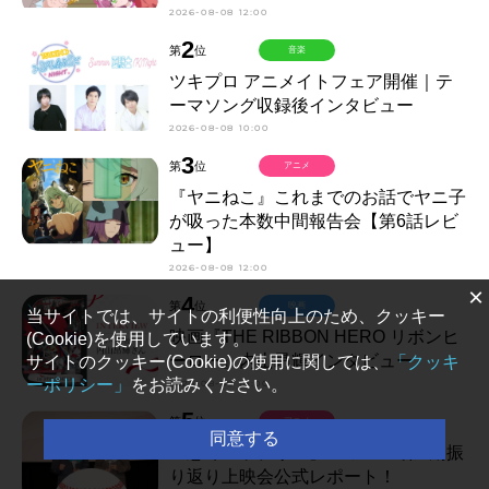
2026-08-08 12:00
2
第
位
音楽
ツキプロ アニメイトフェア開催｜テ
ーマソング収録後インタビュー
2026-08-08 10:00
3
第
位
アニメ
『ヤニねこ』これまでのお話でヤニ子
が吸った本数中間報告会【第6話レビ
ュー】
2026-08-08 12:00
×
4
第
位
映画
当サイトでは、サイトの利便性向上のため、クッキー
映画『THE RIBBON HERO リボンヒ
(Cookie)を使用しています。
ーロー』内山昂輝インタビュー
サイトのクッキー(Cookie)の使用に関しては、
「クッキ
ーポリシー」
をお読みください。
2026-08-08 18:00
5
第
位
アニメ
同意する
『忘却バッテリー』TVアニメ第1期振
り返り上映会公式レポート！