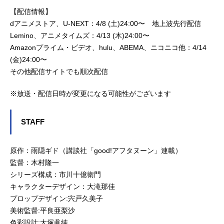
【配信情報】
dアニメストア、U-NEXT：4/8 (土)24:00〜 地上波先行配信
Lemino、アニメタイムズ：4/13 (木)24:00〜
Amazonプライム・ビデオ、hulu、ABEMA、ニコニコ他：4/14
(金)24:00〜
その他配信サイトでも順次配信
※放送・配信日時が変更になる可能性がございます
STAFF
原作：雨隠ギド（講談社「good!アフタヌーン」連載）
監督：木村隆一
シリーズ構成：市川十億衛門
キャラクターデザイン：大滝那佳
プロップデザイン:宍戸久美子
美術監督:平良亜梨沙
色彩設計:大塚眞純