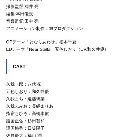
撮影監督:鯨井 亮
編集:本田優規
音響監督:田中 亮
アニメーション制作：旭プロダクション
OPテーマ「となりあわせ」松本千夏
EDテーマ「Near Stella」五色しおり（CV.和久井優）
CAST
久我一郎：八代 拓
五色しおり：和久井優
久我まち：遠藤璃菜
久我ふみお：長縄まりあ
指宿ちひろ：高橋李依
護国正弘：杉田智和
護国桃香：日笠陽子
佐野優大：福山 潤