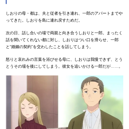
松本千夏アニメイト通販での購入は
こちらED：「NearStella」五色しお
しおりの母・都は、夫と従者を引き連れ、一郎のアパートまでや
り（CV：和久井優）公開開始年＆季
節2023春アニメ電子書籍『おとなり
ってきた。しおりを島に連れ戻すためだ。
に銀河』電子書籍（コミック）(C)雨
隠ギド・講談社／おとなりに銀河製
次の日、話し合いの場で両親と向き合うしおりと一郎。まったく
作委員会『おとなりに銀河』公式サ
話を聞いてくれない都に対し、しおりはつい口を滑らせ、一郎
イト『おとなりに銀河』公式Twitte
と“婚姻の契約”を交わしたことを話してしまう。
r 「おとなりに銀河」のグッズを探す
動画配信情報【PR】※本ペ...
怒りと哀れみの言葉を浴びせる母に、しおりは我慢できず、とう
とうその場を後にしてしまう。彼女を追いかける一郎だが……。