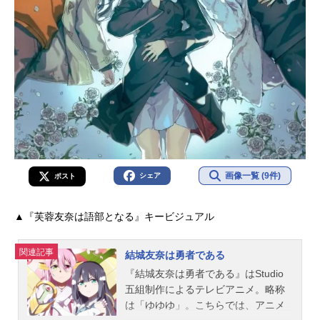
画像一覧 (9件)
シェア
ポスト
▲『芙蓉友奈は語部となる』キービジュアル
関連記事
結城友奈は勇者である
『結城友奈は勇者である』はStudio
五組制作によるテレビアニメ。略称
は「ゆゆゆ」。こちらでは、アニメ