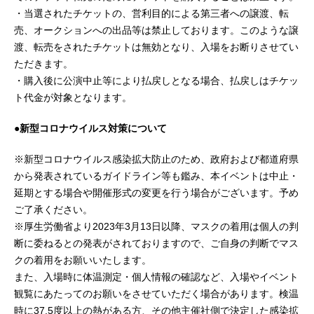
・当選されたチケットの、営利目的による第三者への譲渡、転
売、オークションへの出品等は禁止しております。このような譲
渡、転売をされたチケットは無効となり、入場をお断りさせてい
ただきます。
・購入後に公演中止等により払戻しとなる場合、払戻しはチケッ
ト代金が対象となります。
●新型コロナウイルス対策について
※新型コロナウイルス感染拡大防止のため、政府および都道府県
から発表されているガイドライン等も鑑み、本イベントは中止・
延期とする場合や開催形式の変更を行う場合がございます。予め
ご了承ください。
※厚生労働省より2023年3月13日以降、マスクの着用は個人の判
断に委ねるとの発表がされておりますので、ご自身の判断でマス
クの着用をお願いいたします。
また、入場時に体温測定・個人情報の確認など、入場やイベント
観覧にあたってのお願いをさせていただく場合があります。検温
時に37.5度以上の熱がある方、その他主催社側で決定した感染拡