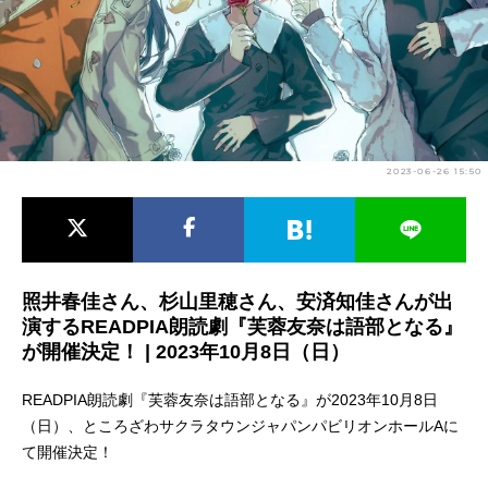
アニメ映画一覧
実写化映画一覧
今期アニメ曜日別一覧
春アニメ
夏アニメ
2023-06-26 15:50
秋アニメ
冬アニメ
男性声優/女性声優一覧
FOLLOW US
照井春佳さん、杉山里穂さん、安済知佳さんが出
演するREADPIA朗読劇『芙蓉友奈は語部となる』
が開催決定！ | 2023年10月8日（日）
READPIA朗読劇『芙蓉友奈は語部となる』が2023年10月8日
（日）、ところざわサクラタウンジャパンパビリオンホールAに
て開催決定！