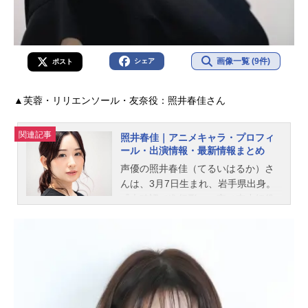
画像一覧 (9件)
シェア
ポスト
▲芙蓉・リリエンソール・友奈役：照井春佳さん
関連記事
照井春佳｜アニメキャラ・プロフィ
ール・出演情報・最新情報まとめ
声優の照井春佳（てるいはるか）さ
んは、3月7日生まれ、岩手県出身。
『未確認で進行形』の夜ノ森小紅役
をはじめ、『結城友奈は勇者であ
る』の結城友奈役など、人気作品の
キャラクターを演じています。こち
らでは、照井春佳さんのオススメ記
事をご紹介！