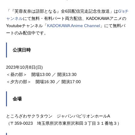
「『芙蓉友奈は語部となる』全6回配信完走記念生放送」は
G'sチ
ャンネル
にて無料・有料パート両方配信、KADOKAWAアニメの
Youtubeチャンネル「
KADOKAWA Anime Channel
」にて無料パ
ートのみ配信中です。
公演日時
2023年10月8日(日)
＜昼の部＞ 開場13:00 ／ 開演13:30
＜夕方の部＞ 開場16:30 ／ 開演17:00
会場
ところざわサクラタウン ジャパンパビリオンホールA
（〒359-0023 埼玉県所沢市東所沢和田３丁目３１番地３）