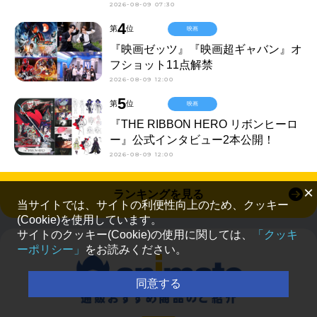
2026-08-09 07:30
4
第
位
映画
『映画ゼッツ』『映画超ギャバン』オ
フショット11点解禁
2026-08-09 12:00
5
第
位
映画
『THE RIBBON HERO リボンヒーロ
ー』公式インタビュー2本公開！
2026-08-09 12:00
×
ランキングを見る
当サイトでは、サイトの利便性向上のため、クッキー
(Cookie)を使用しています。
サイトのクッキー(Cookie)の使用に関しては、
「クッキ
ーポリシー」
をお読みください。
同意する