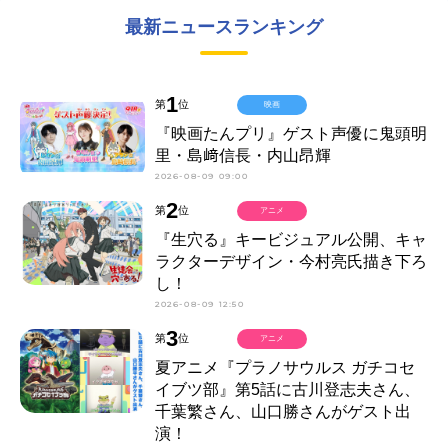
最新ニュースランキング
1
第
位
映画
『映画たんプリ』ゲスト声優に鬼頭明
里・島﨑信長・内山昂輝
2026-08-09 09:00
2
第
位
アニメ
『生穴る』キービジュアル公開、キャ
ラクターデザイン・今村亮氏描き下ろ
し！
2026-08-09 12:50
3
第
位
アニメ
夏アニメ『プラノサウルス ガチコセ
イブツ部』第5話に古川登志夫さん、
千葉繁さん、山口勝さんがゲスト出
演！