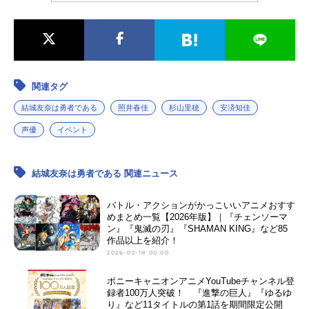
関連タグ
結城友奈は勇者である
照井春佳
杉山里穂
安済知佳
声優
イベント
結城友奈は勇者である 関連ニュース
バトル・アクションがかっこいいアニメおすす
めまとめ一覧【2026年版】｜『チェンソーマ
ン』『鬼滅の刃』『SHAMAN KING』など85
作品以上を紹介！
2026-02-18 00:00
ポニーキャニオンアニメYouTubeチャンネル登
録者100万人突破！ 『進撃の巨人』『ゆるゆ
り』など11タイトルの第1話を期間限定公開