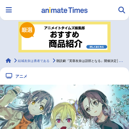
HOME
ランキング
アニメ
声優
ラジオ
みんなの声
グッズ
映画
animateTimes
結城友奈は勇者である
朗読劇『芙蓉友奈は語部となる』開催決定│照井春佳、杉山里穂ら出演
アニメ
マンガ・ラノベ
ゲーム・アプリ
音楽
コスプレ
2.5次元
配信・Vtuber
トレンド
無料マンガ
最新記事一覧
アニメ記事一覧
声優記事一覧