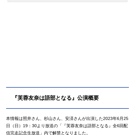
『結城友奈は勇者である』のあらす
じ、キャスト声優、スタッフ、オス
スメ記事をご紹介！
『芙蓉友奈は語部となる』公演概要
本情報は照井さん、杉山さん、安済さんが出演した2023年6月25
日（日）19：30より放送の「『芙蓉友奈は語部となる』全6回配
信完走記念生放送」内で解禁となりました。