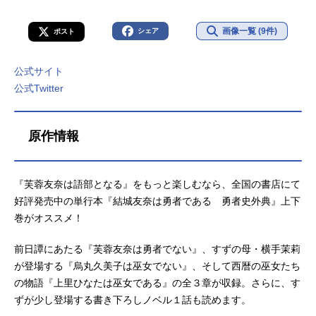
画像一覧 (9件)
シェア
ポスト
公式サイト
公式Twitter
原作情報
『芙蓉友奈は語部となる』をもっと楽しむなら、全国の書店にて
好評発売中の単行本『結城友奈は勇者である 勇者史外典』上下
巻がオススメ！
前日譚にあたる『芙蓉友奈は勇者でない』、すずの母・横手茉莉
が登場する『烏丸久美子は巫女でない』、そして西暦の巫女たち
の物語『上里ひなたは巫女である』の全３章が収録。さらに、す
ずが少し登場する書き下ろしノベル１話も読めます。