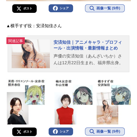
画像一覧 (9件)
シェア
ポスト
▲横手すず役：安済知佳さん
関連記事
安済知佳｜アニメキャラ・プロフィ
ール・出演情報・最新情報まとめ
声優の安済知佳（あんざいちか）さ
んは12月22日生まれ、福井県出身。
『リコリス・リコイル』の錦木千束
役をはじめ、『響け！ユーフォニア
ム』の高坂麗奈役など、人気作品の
キャラクターを演じています。こち
らでは、安済知佳さんのオススメ記
事をご紹介！
画像一覧 (9件)
シェア
ポスト