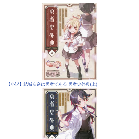
【小説】結城友奈は勇者である 勇者史外典(上)