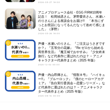
2026-03-27 18:00
アニメプロデュース会社・EGG FIRM10周年
記念！ 松岡禎丞さん、茅野愛衣さん、水瀬い
のりさんによる座談会をお届け!! 「本当にず
っとお世話になってるんだなって改めて感じま
した」（茅野）
2026-03-26 18:00
声優・水瀬いのりさん、『ご注文はうさぎです
か？』『五等分の花嫁』『Re:ゼロから始める
異世界生活』『魔王城でおやすみ』『少女終末
旅行』など代表作に選ばれたのは？ − アニメ
キャラクター代表作まとめ（2025 年版）
2025-12-02 00:00
声優・内山昂輝さん、『怪獣８号』『ハイキュ
ー!!』『ブルーロック』『僕のヒーローアカデ
ミア』『告白実行委員会～恋愛シリーズ～』な
ど代表作に選ばれたのは？ − アニメキャラク
ター代表作まとめ（2025 年版）
2025-08-16 00:00