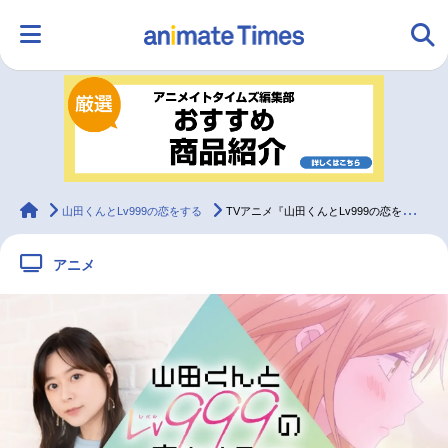
HOME
ランキング
アニメ
声優
ラジオ
みんなの声
グッズ
映画
animateTimes
山田くんとLv999の恋をする
TVアニメ『山田くんとLv999の恋をする』水瀬いのりインタビュー
アニメ
マンガ・ラノベ
ゲーム・アプリ
音楽
コスプレ
2.5次元
配信・Vtuber
トレンド
無料マンガ
最新記事一覧
アニメ記事一覧
声優記事一覧