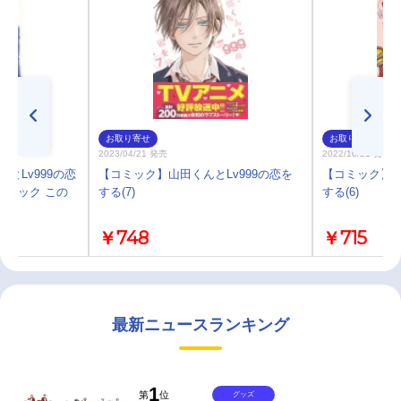
お取り寄せ
お取り寄せ
2023/04/21 発売
2022/10/21 発売
とLv999の恋
【コミック】山田くんとLv999の恋を
【コミック】山
ンブック この
する(7)
する(6)
￥748
￥715
最新ニュースランキング
1
第
位
グッズ