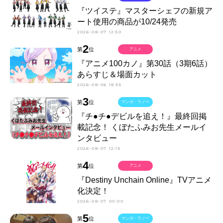
『ツイステ』マスターシェフの新規ア
ート使用の商品が10/24発売
2026-08-07 12:50
2
第
位
アニメ
『アニメ100カノ』第30話（3期6話）
あらすじ＆場面カット
2026-08-06 18:55
3
第
位
マンガ・ラノベ
『チ●チ●デビルを追え！』最終回掲
載記念！ くぼたふみお先生メールイ
ンタビュー
2026-08-07 12:15
4
第
位
アニメ
『Destiny Unchain Online』TVアニメ
化決定！
2026-08-07 00:00
5
第
位
マンガ・ラノベ