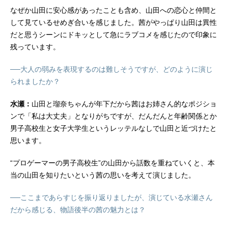
なぜか山田に安心感があったことも含め、山田への恋心と仲間と
して見ているせめぎ合いを感じました。茜がやっぱり山田は異性
だと思うシーンにドキッとして急にラブコメを感じたので印象に
残っています。
──大人の弱みを表現するのは難しそうですが、どのように演じ
られましたか？
水瀬：
山田と瑠奈ちゃんが年下だから茜はお姉さん的なポジショ
ンで「私は大丈夫」となりがちですが、だんだんと年齢関係とか
男子高校生と女子大学生というレッテルなしで山田と近づけたと
思います。
“プロゲーマーの男子高校生”の山田から話数を重ねていくと、本
当の山田を知りたいという茜の思いを考えて演じました。
──ここまであらすじを振り返りましたが、演じている水瀬さん
だから感じる、物語後半の茜の魅力とは？