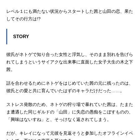
レベル１にも満たない状況からスタートした茜と山田の恋、果た
してその行方は!?
STORY
彼氏がネトゲで知り合った女性と浮気し、そのまま別れを告げら
れてしまうというサイアクな出来事に直面した女子大生の木之下
茜。
話を合わせるためにネトゲをはじめていた茜の元に残ったのは、
彼氏との愛と共に育んでいたはずのキャラだけだった……。
ストレス発散のため、ネトゲの狩り場で暴れていた茜は、たまた
ま遭遇した同じギルドの「山田」に失恋の愚痴をこぼすものの、
「興味はないすね」と、そっけなく返されてしまう。
だが、キレイになって元彼を見返そうと参加したオフラインイベ