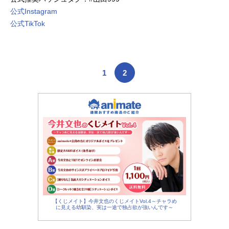
公式Instagram
公式TikTok
1
2
【くじメイト】今井文也のくじメイトVol.4～チャラめ
に見える幼馴染、実は一途で独占欲が強いんです～