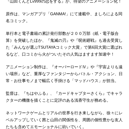
『山田くんとLv999の恋をする』が、待望のアニメーション化！
原作は、マンガアプリ「GANMA!」にて連載中、ましろによる同
名コミック。
単行本と電子書籍の累計発行部数が２００万部（紙・電子版合
算）を突破したほか、『鬼滅の刃』や『呪術廻戦』も過去受賞し
た「みんなが選ぶTSUTAYAコミック大賞」で第6回大賞に選ばれ
るなど、口コミから火がついたその人気はますます加速中！
アニメーション制作は、『オーバーロードⅣ』や『宇宙よりも遠
い場所』など、重厚なファンタジーからバトル・アクション、日
常・お仕事モノまで幅広く手掛ける「マッドハウス」が担当。
監督は、『ちはやふる』、『カードキャプターさくら』でキャラ
クターの機微を描くことに定評のある浅香守生が務める。
ネットワークゲームとリアルの世界を行き来しながら、徐々にレ
ベルアップしていく茜と山田の関係性を、周囲の個性豊かな友人
たちも含めてエモーショナルに紡いでいく。