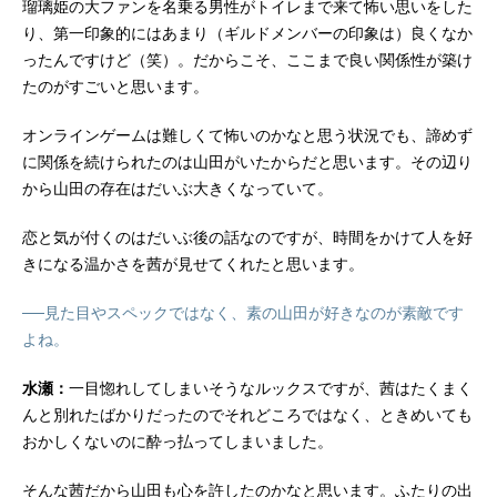
瑠璃姫の大ファンを名乗る男性がトイレまで来て怖い思いをした
り、第一印象的にはあまり（ギルドメンバーの印象は）良くなか
ったんですけど（笑）。だからこそ、ここまで良い関係性が築け
たのがすごいと思います。
オンラインゲームは難しくて怖いのかなと思う状況でも、諦めず
に関係を続けられたのは山田がいたからだと思います。その辺り
から山田の存在はだいぶ大きくなっていて。
恋と気が付くのはだいぶ後の話なのですが、時間をかけて人を好
きになる温かさを茜が見せてくれたと思います。
──見た目やスペックではなく、素の山田が好きなのが素敵です
よね。
水瀬：
一目惚れしてしまいそうなルックスですが、茜はたくまく
んと別れたばかりだったのでそれどころではなく、ときめいても
おかしくないのに酔っ払ってしまいました。
そんな茜だから山田も心を許したのかなと思います。ふたりの出