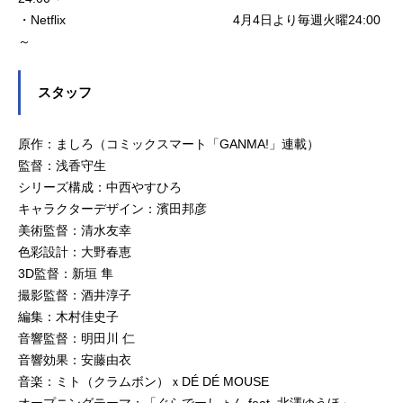
・Netflix 4月4日より毎週火曜24:00
～
スタッフ
原作：ましろ（コミックスマート「GANMA!」連載）
監督：浅香守生
シリーズ構成：中西やすひろ
キャラクターデザイン：濱田邦彦
美術監督：清水友幸
色彩設計：大野春恵
3D監督：新垣 隼
撮影監督：酒井淳子
編集：木村佳史子
音響監督：明田川 仁
音響効果：安藤由衣
音楽：ミト（クラムボン）ｘDÉ DÉ MOUSE