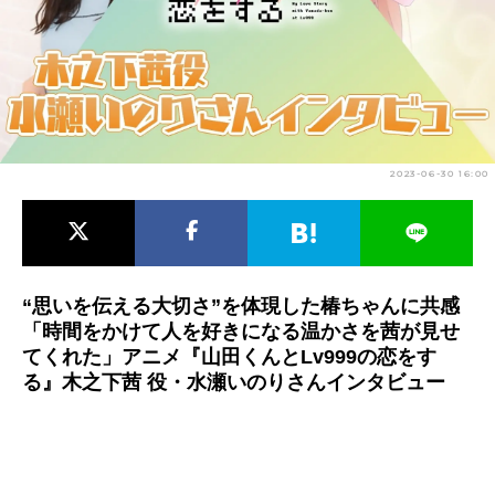
アニメ映画一覧
実写化映画一覧
今期アニメ曜日別一覧
春アニメ
夏アニメ
2023-06-30 16:00
秋アニメ
冬アニメ
男性声優/女性声優一覧
FOLLOW US
“思いを伝える大切さ”を体現した椿ちゃんに共感
「時間をかけて人を好きになる温かさを茜が見せ
てくれた」アニメ『山田くんとLv999の恋をす
る』木之下茜 役・水瀬いのりさんインタビュー