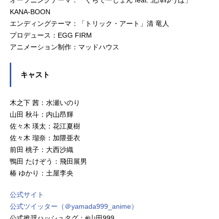
オープニングテーマ：「ぐらでーしょん feat. 北澤ゆうほ」
KANA-BOON
エンディングテーマ：「トリック・アート」清 竜人
プロデュース：EGG FIRM
アニメーション制作：マッドハウス
キャスト
木之下 茜：水瀬いのり
山田 秋斗：内山昂輝
佐々木 瑛太：花江夏樹
佐々木 瑠奈：加隈亜衣
前田 桃子：大西沙織
鴨田 たけぞう：飛田展男
椿 ゆかり：土屋李央
公式サイト
公式ツイッター（＠yamada999_anime）
公式推奨ハッシュタグ：#山田999