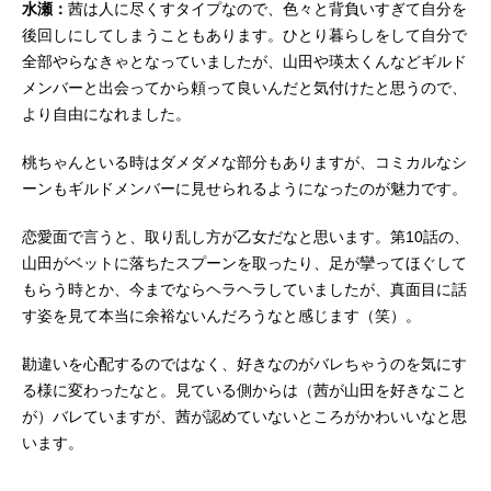
水瀬：
茜は人に尽くすタイプなので、色々と背負いすぎて自分を
後回しにしてしまうこともあります。ひとり暮らしをして自分で
全部やらなきゃとなっていましたが、山田や瑛太くんなどギルド
メンバーと出会ってから頼って良いんだと気付けたと思うので、
より自由になれました。
桃ちゃんといる時はダメダメな部分もありますが、コミカルなシ
ーンもギルドメンバーに見せられるようになったのが魅力です。
恋愛面で言うと、取り乱し方が乙女だなと思います。第10話の、
山田がベットに落ちたスプーンを取ったり、足が攣ってほぐして
もらう時とか、今までならヘラヘラしていましたが、真面目に話
す姿を見て本当に余裕ないんだろうなと感じます（笑）。
勘違いを心配するのではなく、好きなのがバレちゃうのを気にす
る様に変わったなと。見ている側からは（茜が山田を好きなこと
が）バレていますが、茜が認めていないところがかわいいなと思
います。