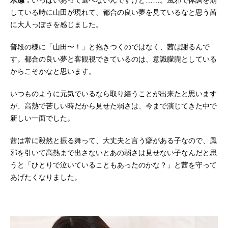
水瀬：
いっぱいあって選べないんですけど……。風邪で体調を崩
している時に山田が現れて、都合の良い夢を見ているなと思う茜
に大人っぽさを感じました。
普段の様に「山田〜！」と抱きつくのではなく、茜は謝るんで
す。都合の良い夢と客観視できているのは、意識朦朧としている
からこそかなと思います。
いつものように元気でいるなら取り繕うことが出来たと思います
が、高熱で苦しい時だから見せた弱さは、今まで演じてきた中で
新しい一面でした。
茜は常に毅然と振る舞って、大丈夫と言う癖がある子なので、風
邪を引いて高熱まで出さないとあの弱さは見せない子なんだと思
うと「ひとりで泣いていることもあったのかな？」と茜を守って
あげたくなりました。