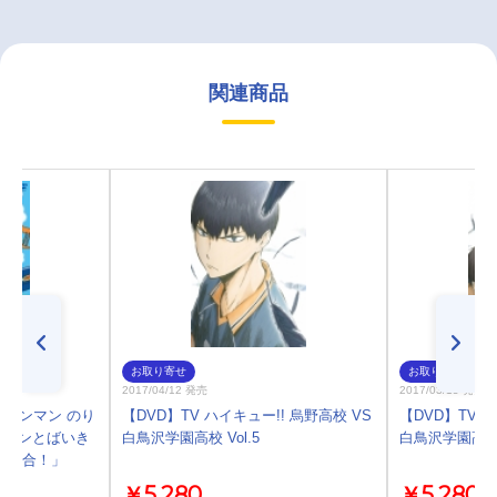
関連商品
お取り寄せ
お取り寄せ
2017/04/12 発売
2017/03/15 発売
ンパンマン のり
【DVD】TV ハイキュー!! 烏野高校 VS
【DVD】TV 
ンマンとばいき
白鳥沢学園高校 Vol.5
白鳥沢学園高校 V
大集合！」
￥5,280
￥5,280