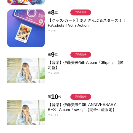
8
第
位
予約受付中
【グッズ-カード】あんさんぶるスターズ！！
P.A.shots!! Vol.7 Action
￥275
9
第
位
予約受付中
【音楽】伊藤美来/5th Album『39rpm』【限
定盤】
￥6,050
10
第
位
予約受付中
【音楽】伊藤美来/10th ANNIVERSARY
BEST Album『swirl』【完全生産限定】
￥7,150