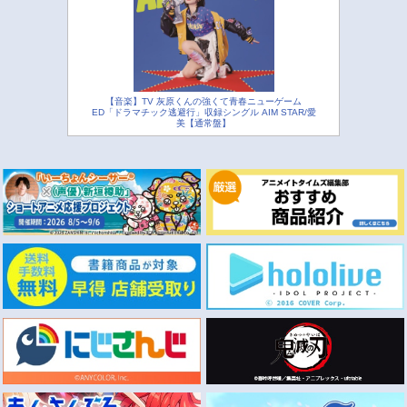
【音楽】TV 灰原くんの強くて青春ニューゲーム
ED「ドラマチック逃避行」収録シングル AIM STAR/愛
美【通常盤】