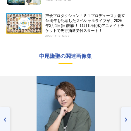
2026-06-01 23:30
声優プロダクション「８１プロデュース」創立
45周年を記念したスペシャルライブが、2026
年3月1日(日)開催！ 11月19日(水)アニメイトチ
ケットで先行抽選受付スタート！
2025-11-19 12:00
中尾隆聖の関連画像集