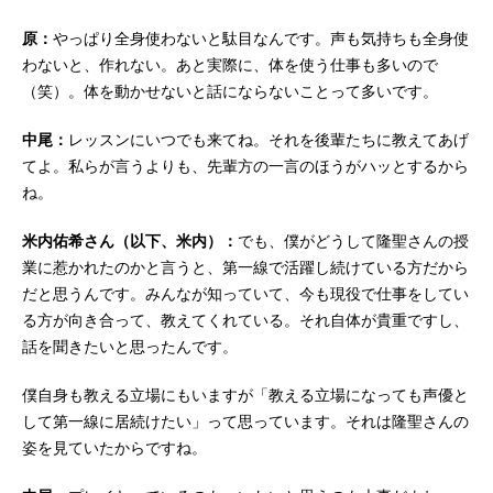
原：
やっぱり全身使わないと駄目なんです。声も気持ちも全身使
わないと、作れない。あと実際に、体を使う仕事も多いので
（笑）。体を動かせないと話にならないことって多いです。
中尾：
レッスンにいつでも来てね。それを後輩たちに教えてあげ
てよ。私らが言うよりも、先輩方の一言のほうがハッとするから
ね。
米内佑希さん（以下、米内）：
でも、僕がどうして隆聖さんの授
業に惹かれたのかと言うと、第一線で活躍し続けている方だから
だと思うんです。みんなが知っていて、今も現役で仕事をしてい
る方が向き合って、教えてくれている。それ自体が貴重ですし、
話を聞きたいと思ったんです。
僕自身も教える立場にもいますが「教える立場になっても声優と
して第一線に居続けたい」って思っています。それは隆聖さんの
姿を見ていたからですね。