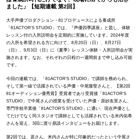
ました」【短期連載 第2回】
大手声優プロダクション・81プロデュースによる養成所
「81ACTOR'S STUDIO」では、『声優四季講座』と題し、体験
レッスン付の入所説明会を定期的に実施しています。2024年度
の入所を希望される方に向けて、8月20日（日）、8月27日
（日）、9月3日（日）に《夏季》レッスン体験・入所説明会が実
施されます。なお、それぞれの日程の一週間前まで申し込み可能
です。
今回の連載では、「81ACTOR'S STUDIO」で講師を務められ、
そして第一線で活躍されている声優・中尾隆聖さんと、【第2回
81オーディション優秀賞】受賞者であり受賞後「81ACTOR'S
STUDIO」で中尾さんの授業を受けていた声優・原紗友里さん、
専門学校卒業後「81ACTOR'S STUDIO」に通い、現在声優とし
てだけでなく同スタジオで講師としても活躍されている米内佑希
さんを迎え、3回に渡り鼎談インタビューをお届けします。
第2回では、原さん、米内さんが特に印象的だったという中尾さ