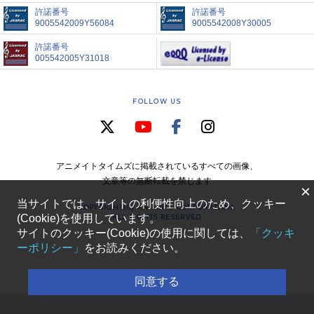
許諾番号
許諾番号
9005542009Y56084
9005542008Y30005
許諾番号
005542005Y31018
FOLLOW US
アニメイトタイムズに掲載されているすべての画像、
文章等の無断転載を禁じます
×
当サイトでは、サイトの利便性向上のため、クッキー
COPYRIGHT(C) ANIMATE CORPORATION.
(Cookie)を使用しています。
ALL RIGHTS RESERVED
サイトのクッキー(Cookie)の使用に関しては、
「クッキ
ーポリシー」
をお読みください。
同意する