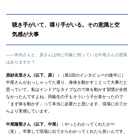
テキストです。ホンモノの凄み ―
―インタビュー前からお話に花が咲
いていましたが、皆さんお会いした
のは久しぶりなんでしょうか？中尾
聴き手がいて、喋り手がいる。その意識と空
隆聖さん（以...
気感が大事
――米内さんと、原さんは特に印象に残っている中尾さんの授業
はありますか？
原紗友里さん（以下、原）：
（第1回のインタビューの後半に）
中尾さんがおっしゃってた通り、身体を動かすことって大事だと
思っていて。私はインドアなタイプなので体を動かす習慣が全然
なかったんですよね。同級生の子もそういう子が多かったので
「まず体を動かす」って本当に必要だと思います。現場に出てか
らより実感しています。
中尾隆聖さん（以下、中尾）：
やっとわかってくれたか〜
（笑）。卒業して現場に出てからわかってくれたら良いんです。