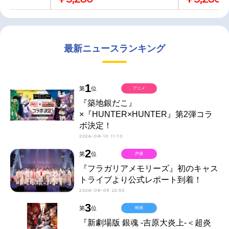
最新ニュースランキング
1
第
位
アニメ
『築地銀だこ』
×『HUNTER×HUNTER』第2弾コラ
ボ決定！
2026-08-10 11:10
2
第
位
声優
『フラガリアメモリーズ』初のキャス
トライブより公式レポート到着！
2026-08-09 22:55
3
第
位
映画
『新劇場版 銀魂 -吉原大炎上-＜超炎