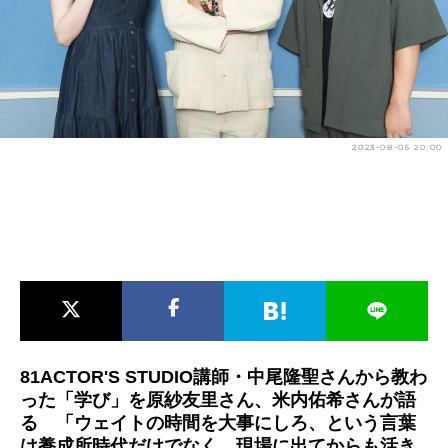
アニメ映画一覧
実写化映画一覧
今期アニメ曜日別一覧
春アニメ
夏アニメ
2023-08-05 20:00
秋アニメ
冬アニメ
男性声優/女性声優一覧
FOLLOW US
81ACTOR'S STUDIO講師・中尾隆聖さんから教わ
った「学び」を原紗友里さん、米内佑希さんが語
る 「ウェイトの時間を大事にしろ、という言葉
は養成所時代だけでなく、現場に出てからも活き