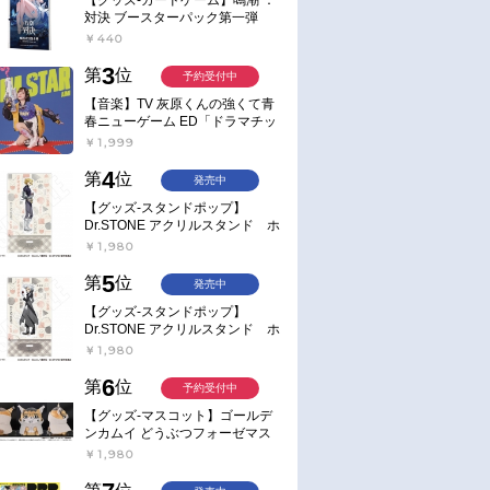
対決 ブースターパック第一弾
【ポイント2倍】
￥440
3
第
位
予約受付中
【音楽】TV 灰原くんの強くて青
春ニューゲーム ED「ドラマチッ
ク逃避行」収録シングル AIM
￥1,999
STAR/愛美【通常盤】
4
第
位
発売中
【グッズ-スタンドポップ】
Dr.STONE アクリルスタンド ホ
ワイマンといっしょver. スタン
￥1,980
リー・スナイダー
5
第
位
発売中
【グッズ-スタンドポップ】
Dr.STONE アクリルスタンド ホ
ワイマンといっしょver. Dr.ゼノ
￥1,980
6
第
位
予約受付中
【グッズ-マスコット】ゴールデ
ンカムイ どうぶつフォーゼマス
コット 4.尾形百之助【再販】
￥1,980