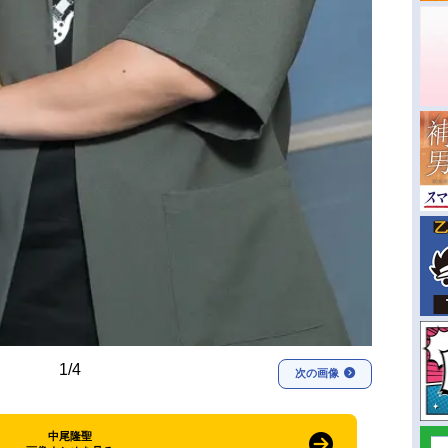
1/4
次の画像
中尾隆聖