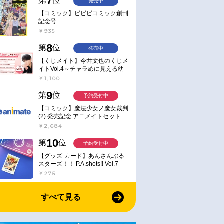
7
第
位
発売中
【コミック】ビビビコミック創刊
記念号
￥935
8
第
位
発売中
【くじメイト】今井文也のくじメ
イトVol.4～チャラめに見える幼
馴染、実は一途で独占欲が強いん
￥1,100
です～
9
第
位
予約受付中
【コミック】魔法少女ノ魔女裁判
(2) 発売記念 アニメイトセット
【アクリルスタンド2種セット購
￥2,684
入用シリアル付き】【完全受注生
産】
10
第
位
予約受付中
【グッズ-カード】あんさんぶる
スターズ！！ P.A.shots!! Vol.7
Action
￥275
すべて見る