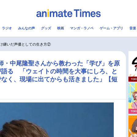
ラジオ
みんなの声
グッズ
映画
マンガ・ラノベ
ゲーム・アプリ
音楽
メ
声優
ラジオ
み
け継いだ声優としての生き方②
コスプレ
2.5次元
配信
DIO講師・中尾隆聖さんから教わった「学び」を原
が語る 「ウェイトの時間を大事にしろ、と
アニメ映画一覧
今期アニメ曜日別一覧
でなく、現場に出てからも活きました」【短
実写化映画一覧
春アニメ
男性声優/女性声優一覧
夏アニメ
FOLLOW US