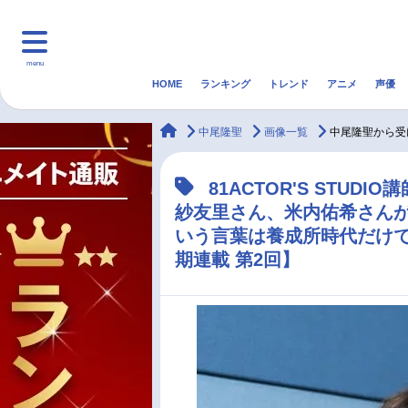
menu
HOME
ランキング
トレンド
アニメ
声優
HOME
ランキング
アニ
animateTimes
中尾隆聖
画像一覧
中尾隆聖から受
マンガ・ラノベ
ゲーム・アプリ
音楽
81ACTOR'S STU
紗友里さん、米内佑希さん
最新記事一覧
いう言葉は養成所時代だけ
期連載 第2回】
アニメ記事一覧
声優記事一覧