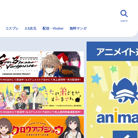
search
コスプレ
2.5次元
配信・Vtuber
無料マンガ
んなの声
グッズ
映画
・Vtuber
トレンド
無料マンガ
秋アニメ
冬アニメ