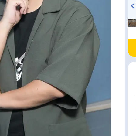
TVアニメ『戦隊大失格』
ハイキュー!! 烏野高校放送部!
radio 大直会 2nd season