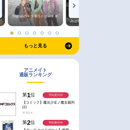
Trignalのキラキラ☆ビートＲ
森久保祥太郎×浪川大輔 つま
みは塩だけ
もっと見る
アニメイト
通販ランキング
1
第
位
予約受付中
【コミック】魔法少女ノ魔女裁判
(2)
￥924
2
第
位
予約受付中
【グッズ-カードゲーム】鳴潮 ：