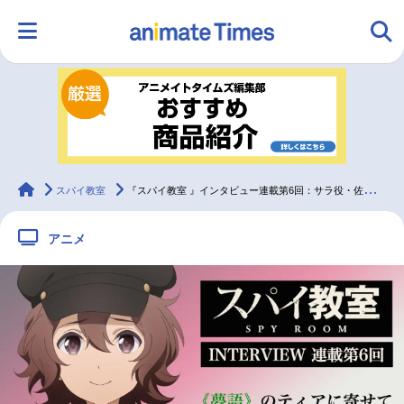
HOME
ランキング
アニメ
声優
ラジオ
みんなの声
グッズ
映画
animateTimes
スパイ教室
『スパイ教室 』インタビュー連載第6回：サラ役・佐倉綾音
アニメ
マンガ・ラノベ
ゲーム・アプリ
音楽
コスプレ
2.5次元
配信・Vtuber
トレンド
無料マンガ
最新記事一覧
アニメ記事一覧
声優記事一覧