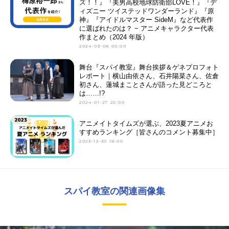
ズ！！』『美男高校地球防衛部LOVE！』『デ
ィズニー ツイステッドワンダーランド』『原
神』『アイドルマスター SideM』など代表作
に選ばれたのは？ − アニメキャラクター代表
作まとめ（2024 年版）
2024-03-08 00:00
舞台『スパイ教室』舞台挨拶＆ゲネプロフォト
レポート｜横山由依さん、⽯井陽菜さん、佐倉
初さん、蓮城まことさんが語った見どころと
は……!?
2024-01-27 20:00
アニメイトタイムズが選ぶ、2023夏アニメお
すすめランキング［皆さんのコメント募集中］
2023-12-30 18:00
スパイ教室の関連画像集