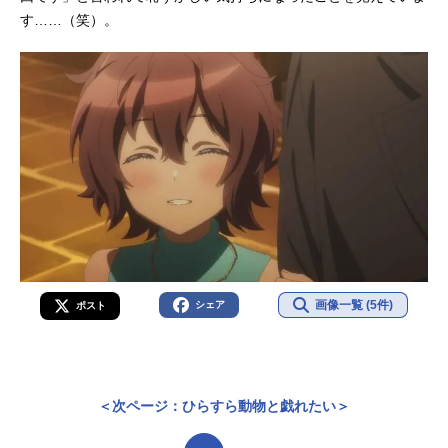
す……（笑）。
画像一覧 (5件)
シェア
ポスト
＜次ページ：ひらすら動物と戯れたい＞