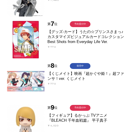
￥7,480
7
第
位
予約受付中
【グッズ-カード】うたの☆プリンスさまっ♪
カスタマイズビジュアルカードコレクション
Best Shots from Everyday Life Ver.
￥770
8
第
位
発売中
【くじメイト】映画『超かぐや姫！』超ファ
ンサ！ver. くじメイト
￥770
9
第
位
予約受付中
【フィギュア】るかっぷ TVアニメ
『BLEACH 千年血戦篇』 平子真子
￥4,020