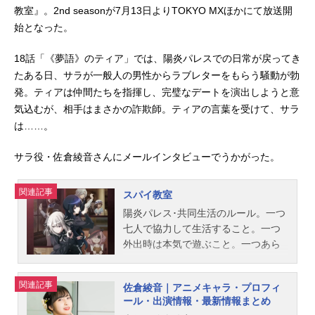
教室』。2nd seasonが7月13日よりTOKYO MXほかにて放送開
始となった。
18話「《夢語》のティア」では、陽炎パレスでの日常が戻ってき
たある日、サラが一般人の男性からラブレターをもらう騒動が勃
発。ティアは仲間たちを指揮し、完璧なデートを演出しようと意
気込むが、相手はまさかの詐欺師。ティアの言葉を受けて、サラ
は……。
サラ役・佐倉綾音さんにメールインタビューでうかがった。
関連記事
スパイ教室
陽炎パレス･共同生活のルール。一つ
七人で協力して生活すること。一つ
外出時は本気で遊ぶこと。一つあら
ゆる手段でもって僕を倒すこと。―
―各国がスパイによる"影の戦争"を繰
関連記事
佐倉綾音｜アニメキャラ・プロフィ
り広げる世界。任務成功率100%、し
ール・出演情報・最新情報まとめ
かし性格に難ありの凄腕スパイ･クラ