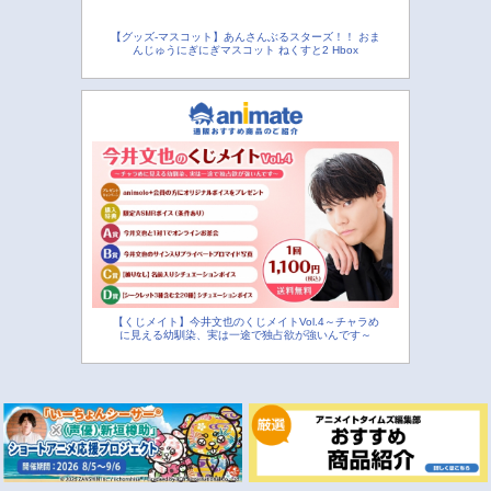
【グッズ-マスコット】あんさんぶるスターズ！！ おま
んじゅうにぎにぎマスコット ねくすと2 Hbox
【くじメイト】今井文也のくじメイトVol.4～チャラめ
に見える幼馴染、実は一途で独占欲が強いんです～