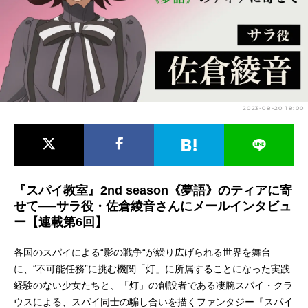
アニメ映画一覧
実写化映画一覧
今期アニメ曜日別一覧
春アニメ
夏アニメ
2023-08-20 18:00
秋アニメ
冬アニメ
男性声優/女性声優一覧
FOLLOW US
『スパイ教室』2nd season《夢語》のティアに寄
せて──サラ役・佐倉綾音さんにメールインタビュ
ー【連載第6回】
各国のスパイによる“影の戦争“が繰り広げられる世界を舞台
に、“不可能任務”に挑む機関「灯」に所属することになった実践
経験のない少女たちと、「灯」の創設者である凄腕スパイ・クラ
ウスによる、スパイ同士の騙し合いを描くファンタジー『スパイ