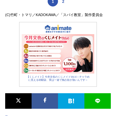
1
2
(C)竹町・トマリ／KADOKAWA／「スパイ教室」製作委員会
【くじメイト】今井文也のくじメイトVol.4～チャラめ
に見える幼馴染、実は一途で独占欲が強いんです～