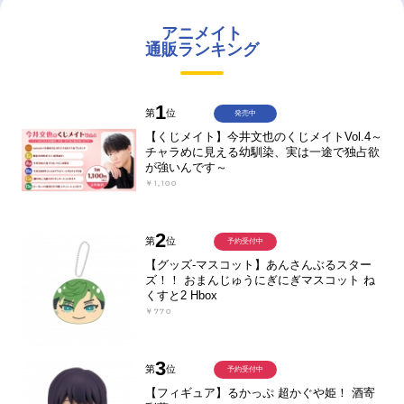
アニメイト
通販ランキング
1
第
位
発売中
【くじメイト】今井文也のくじメイトVol.4～
チャラめに見える幼馴染、実は一途で独占欲
が強いんです～
￥1,100
2
第
位
予約受付中
【グッズ-マスコット】あんさんぶるスター
ズ！！ おまんじゅうにぎにぎマスコット ね
くすと2 Hbox
￥770
3
第
位
予約受付中
【フィギュア】るかっぷ 超かぐや姫！ 酒寄