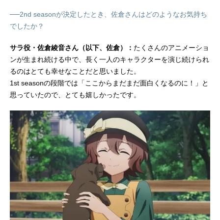
監督：川口敬一郎助監督：池端隆史
シリーズ構成：猪爪慎一キャラクタ
──2nd seasonが決定したとき、佐倉さんはどのようなお気持ち
ーデザイン：木野下澄江サブデザイ
でしたか？
ン：枡田邦彰 市松模様プロップデ
ザイン：岩畑剛一 鈴木典孝銃器...
サラ役・佐倉綾音さん（以下、佐倉）：
たくさんのアニメーショ
ンが生まれ続ける中で、長く一人のキャラクターを演じ続けられ
るのはとても幸せなことだと思いました。
1st seasonの段階では「ここからまだまだ面白くなるのに！」と
思っていたので、とても嬉しかったです。