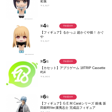
彩葉
￥3,927
4
第
位
予約受付中
【フィギュア】るかっぷ 超かぐや姫！ かぐ
や
￥3,927
5
第
位
予約受付中
【カセット】アプリゲーム 18TRIP Cassette
#14
￥8,800
6
第
位
予約受付中
【フィギュア】G.E.M.Caratシリーズ 銀魂 坂
田銀時Ver.攘夷志士 完成品フィギュア