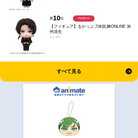
10
第
位
予約受付中
【フィギュア】るかっぷ 刀剣乱舞ONLINE 加
州清光
￥4,301
すべて見る