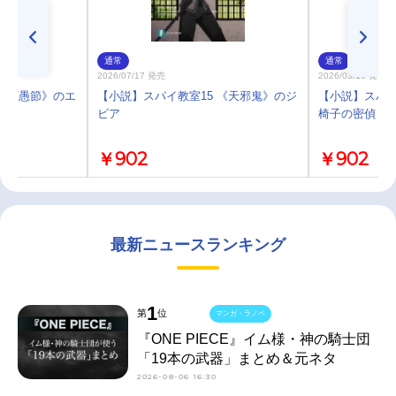
通常
通常
2026/07/17 発売
2026/03/19 発売
 《万愚節》のエ
【小説】スパイ教室15 《天邪鬼》のジ
【小説】スパイ教
ビア
椅子の密偵
￥902
￥902
最新ニュースランキング
1
第
位
マンガ・ラノベ
『ONE PIECE』イム様・神の騎士団
「19本の武器」まとめ＆元ネタ
2026-08-06 16:30