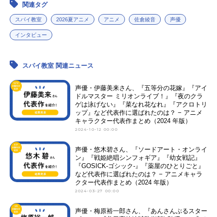
関連タグ
スパイ教室
2026夏アニメ
アニメ
佐倉綾音
声優
インタビュー
スパイ教室 関連ニュース
声優・伊藤美来さん、『五等分の花嫁』『アイ
ドルマスター ミリオンライブ！』『夜のクラ
ゲは泳げない』『菜なれ花なれ』『アクロトリ
ップ』など代表作に選ばれたのは？ − アニメ
キャラクター代表作まとめ（2024 年版）
2024-10-12 00:00
声優・悠木碧さん、『ソードアート・オンライ
ン』『戦姫絶唱シンフォギア』『幼女戦記』
『GOSICK-ゴシック-』『薬屋のひとりごと』
など代表作に選ばれたのは？ − アニメキャラ
クター代表作まとめ（2024 年版）
2024-03-27 00:00
声優・梅原裕一郎さん、『あんさんぶるスター