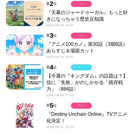
2
第
位
アニメ
『天幕のジャードゥーガル』もっと好
きになっちゃう歴史豆知識
2026-08-06 18:30
3
第
位
アニメ
『アニメ100カノ』第30話（3期6話）
あらすじ＆場面カット
2026-08-06 18:55
4
第
位
マンガ・ラノベ
【今週の『キングダム』の話題は？】
信に「失敗」がのしかかる「残存戦
力」〈884話〉
2026-08-06 17:00
5
第
位
アニメ
『Destiny Unchain Online』TVアニメ
化決定！
2026-08-07 00:00