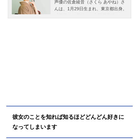
声優の佐倉綾音（さくら あやね）さ
ウスは、死亡率九割を超える『不可
んは、1月29日生まれ、東京都出身。
能任務』に挑む機関―灯―を創設す
『五等分の花嫁』の中野四葉役をは
る。しかし、選出されたメンバーは
じめ、『僕のヒーローアカデミア』
実践経験のない7人の少女たち。毒
の麗日お茶子役など、人気作品のキ
殺、トラップ、色仕掛け――任務達
ャラクターを多く演じています。こ
成のため、少女たちに残された唯一
ちらでは、佐倉綾音さんのオススメ
の手段は、クラウスに騙しあいで打
記事をご紹介！
ち勝つことだった!?世界最強のスパ
イによる、世界最高の騙しあい!作品
名スパイ教室放送形態TVアニメスケ
ジュール2023年1月5日（木）〜2023
年3月30日（木）AT-X・TOKYOMX
ほか話数全12話キャストリリィ：雨
宮天クラウス：梅原裕一郎グレー
テ：伊藤美来ジビア：東山奈央モニ
カ：悠木碧ティア：上坂すみれサ
ラ：佐倉綾音アネット：楠木ともり
彼女のことを知れば知るほどどんどん好きに
エルナ：水瀬いのりスタッフ原作：
竹町（株式会社KADOKAWAファンタ
なってしまいます
ジア文庫刊）原作イラスト：トマリ