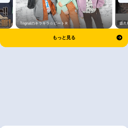
Trignalのキラキラ☆ビートＲ
森久
もっと見る