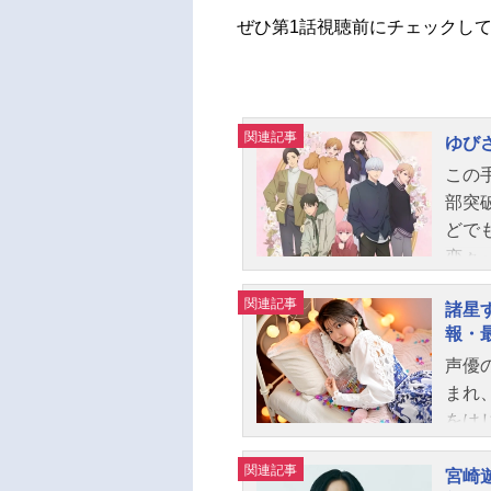
ぜひ第1話視聴前にチェックし
関連記事
ゆび
この
部突
どで
恋々
同じ
関連記事
諸星
あっ
報・
接し
声優
れる
まれ
いの
をは
のピ
気作
と恋
関連記事
は、
（土）
宮崎