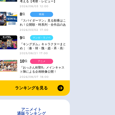
考える【考察・レビュー】
2026/08/03 12:00
8
位
映画
『スパイダーマン』見る順番はこ
れ！公開順・時系列・全作品のあ
らすじをまとめました
2026/03/02 17:00
9
位
マンガ・ラノベ
『キングダム』キャラクターまと
め｜〈秦・韓・魏・趙・斉・燕〉
2025/08/21 17:00
10
位
アニメ
『おっさん剣聖II』メインキャス
ト陣による企画映像公開！
2026/08/07 18:00
ランキングを見る
アニメイト
通販ランキング