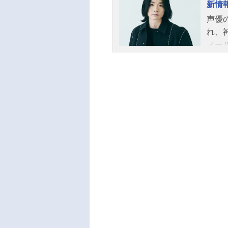
新情
話数
崎遊
声優
ん：
れ、
フ原
ィー
督・
陽子
井香
衣装
ラタ
宮本雄