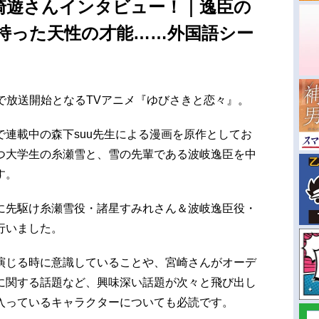
崎遊さんインタビュー！｜逸臣の
持った天性の才能……外国語シー
Xほかで放送開始となるTVアニメ『ゆびさきと恋々』。
連載中の森下suu先生による漫画を原作としてお
つ大学生の糸瀬雪と、雪の先輩である波岐逸臣を中
す。
に先駆け糸瀬雪役・諸星すみれさん＆波岐逸臣役・
行いました。
演じる時に意識していることや、宮崎さんがオーデ
に関する話題など、興味深い話題が次々と飛び出し
入っているキャラクターについても必読です。