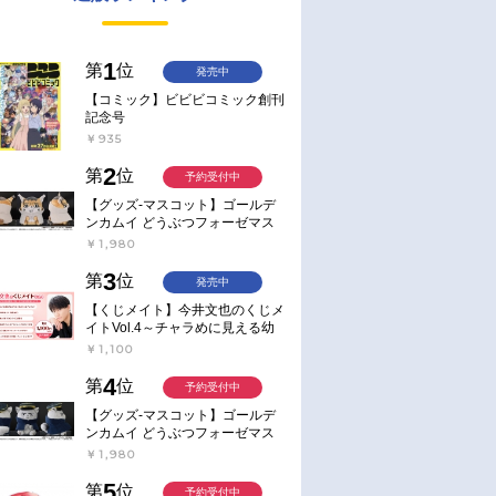
1
第
位
発売中
【コミック】ビビビコミック創刊
記念号
￥935
2
第
位
予約受付中
【グッズ-マスコット】ゴールデ
ンカムイ どうぶつフォーゼマス
コット 4.尾形百之助【再販】
￥1,980
3
第
位
発売中
【くじメイト】今井文也のくじメ
イトVol.4～チャラめに見える幼
馴染、実は一途で独占欲が強いん
￥1,100
です～
4
第
位
予約受付中
【グッズ-マスコット】ゴールデ
ンカムイ どうぶつフォーゼマス
コット 5.月島軍曹【再販】
￥1,980
5
第
位
予約受付中