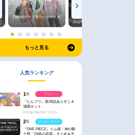
Trignalのキラキラ☆ビートＲ
森久保祥太郎×浪川大輔 つま
みは塩だけ
もっと見る
人気ランキング
1
位
アニメ
『たんプリ』第28話あらすじ＆
場面カット
2026/08/08 12:00
2
位
マンガ・ラノベ
『ONE PIECE』イム様・神の騎
士団「19本の武器」まとめ＆元