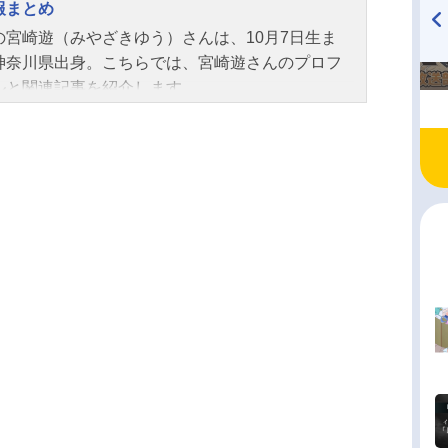
報まとめ
全12話キャスト糸瀬雪：諸星すみれ波岐逸臣：宮
芦沖桜志：大塚剛央波岐京弥：逢坂良太藤白り
の宮崎遊（みやざきゆう）さんは、10月7日生ま
TVアニメ『戦隊大失格』
ハイキュー!! 烏野高校放送部!
本渡楓中園エマ：東山奈央伊柳心：畠中祐スタッ
神奈川県出身。こちらでは、宮崎遊さんのプロフ
radio 大直会 2nd season
作：森下suu（講談社「月刊デザート」連載）監
ルと関連記事を紹介します。
絵コンテ：村野佑太シリーズ構成・脚本：米内山
キャラクターデザイン：酒井香澄総作画監督：酒
澄 西岡夕樹 遠藤江美子 玉利和枝 辻加奈子
デザイン補佐：あおのゆかプロップデザイン：ヒ
リョウ手話アニメーター：柳田義明 藤森雅也
岐場面設計：関根...