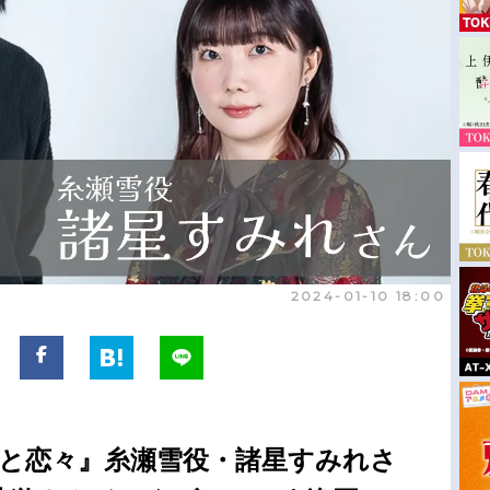
2024-01-10 18:00
きと恋々』糸瀬雪役・諸星すみれさ