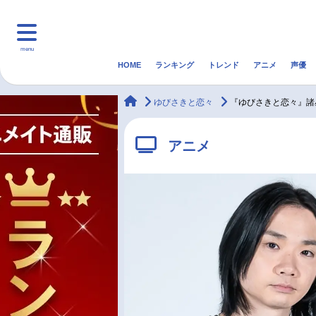
menu
HOME
ランキング
トレンド
アニメ
声優
HOME
ランキング
アニ
animateTimes
ゆびさきと恋々
『ゆびさきと恋々』諸
マンガ・ラノベ
ゲーム・アプリ
音楽
アニメ
最新記事一覧
アニメ記事一覧
声優記事一覧