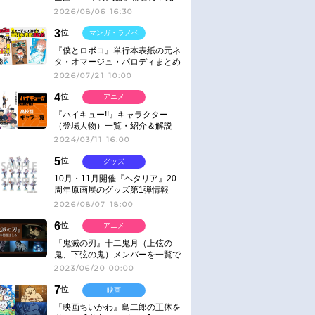
ネタ
2026/08/06 16:30
3
位
マンガ・ラノベ
『僕とロボコ』単行本表紙の元ネ
タ・オマージュ・パロディまとめ
2026/07/21 10:00
4
位
アニメ
『ハイキュー!!』キャラクター
（登場人物）一覧・紹介＆解説
2024/03/11 16:00
5
位
グッズ
10月・11月開催『ヘタリア』20
周年原画展のグッズ第1弾情報
2026/08/07 18:00
6
位
アニメ
『鬼滅の刃』十二鬼月（上弦の
鬼、下弦の鬼）メンバーを一覧で
紹介＆解説（登場鬼の情報まと
2023/06/20 00:00
め）
7
位
映画
『映画ちいかわ』島二郎の正体を