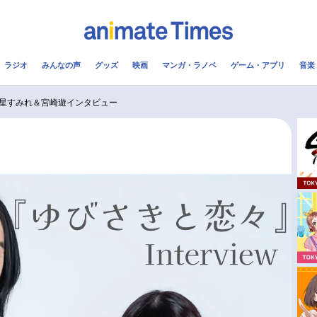
ラジオ
みんなの声
グッズ
映画
マンガ・ラノベ
ゲーム・アプリ
音楽
メ
声優
ラジオ
み
星すみれ＆宮崎遊インタビュー
コスプレ
2.5次元
配信
アニメ映画一覧
今期アニメ曜日別一覧
実写化映画一覧
春アニメ
男性声優/女性声優一覧
夏アニメ
FOLLOW US