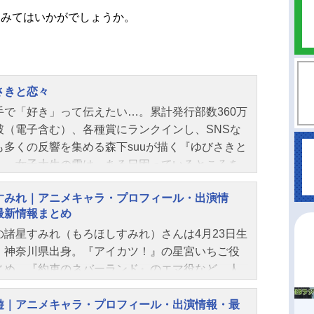
てみてはいかがでしょうか。
さきと恋々
手で「好き」って伝えたい…。累計発行部数360万
破（電子含む）、各種賞にランクインし、SNSな
も多くの反響を集める森下suuが描く『ゆびさきと
』。女子大生の雪は、ある日困っているところを
大学の先輩・逸臣に助けてもらう。聴覚障がいが
すみれ｜アニメキャラ・プロフィール・出演情
て耳が聴こえない雪にも動じることなく、自然に
最新情報まとめ
てくれる逸臣。自分に新しい世界を感じさせてく
の諸星すみれ（もろほしすみれ）さんは4月23日生
逸臣のことを雪は次第に意識し始めて…⁉聴覚障が
、神奈川県出身。『アイカツ！』の星宮いちご役
ある女の子・雪と世界を旅する大学の先輩・逸臣
じめ、『約束のネバーランド』のエマ役など、人
ュアラブストーリーがはじまる。作品名ゆびさき
品のキャラクターを多く演じています。こちらで
々放送形態TVアニメスケジュール2024年1月6日
諸星すみれさんのオススメ記事をご紹介！
～2024年3月23日（土）TOKYOMX・MBSほか
遊｜アニメキャラ・プロフィール・出演情報・最