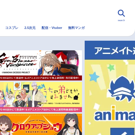
search
コスプレ
2.5次元
配信・Vtuber
無料マンガ
んなの声
グッズ
映画
・Vtuber
トレンド
無料マンガ
秋アニメ
冬アニメ