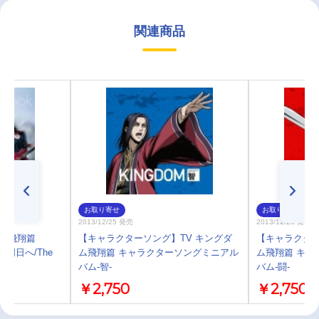
関連商品
お取り寄せ
お取り寄せ
2013/12/25 発売
2013/12/25 発売
ダム飛翔篇
【キャラクターソング】TV キングダ
【キャラクター
 明日へ/The
ム飛翔篇 キャラクターソングミニアル
ム飛翔篇 キャ
バム-智-
バム-闘-
￥2,750
￥2,750