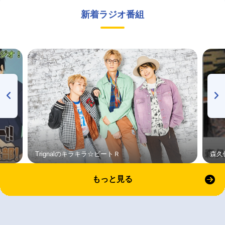
新着ラジオ番組
Trignalのキラキラ☆ビートＲ
森久
もっと見る