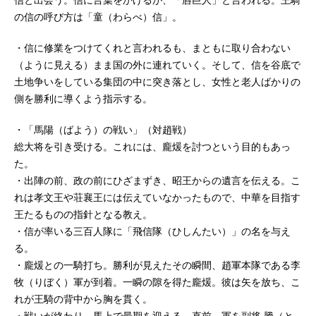
の信の呼び方は「童（わらべ）信」。
・信に修業をつけてくれと言われるも、まともに取り合わない
（ように見える）まま国の外に連れていく。そして、信を谷底で
土地争いをしている集団の中に突き落とし、女性と老人ばかりの
側を勝利に導くよう指示する。
・「馬陽（ばよう）の戦い」（対趙戦）
総大将を引き受ける。これには、龐煖を討つという目的もあっ
た。
・出陣の前、政の前にひざまずき、昭王からの遺言を伝える。こ
れは孝文王や荘襄王には伝えていなかったもので、中華を目指す
王たるものの指針となる教え。
・信が率いる三百人隊に「飛信隊（ひしんたい）」の名を与え
る。
・龐煖との一騎打ち。勝利が見えたその瞬間、趙軍本隊である李
牧（りぼく）軍が到着。一瞬の隙を得た龐煖。彼は矢を放ち、こ
れが王騎の背中から胸を貫く。
・戦いが終わり、馬上で最期を迎える。直前、軍を副将 騰（と