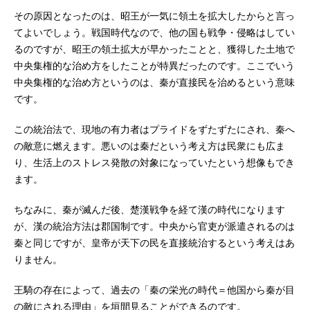
その原因となったのは、昭王が一気に領土を拡大したからと言っ
てよいでしょう。戦国時代なので、他の国も戦争・侵略はしてい
るのですが、昭王の領土拡大が早かったことと、獲得した土地で
中央集権的な治め方をしたことが特異だったのです。ここでいう
中央集権的な治め方というのは、秦が直接民を治めるという意味
です。
この統治法で、現地の有力者はプライドをずたずたにされ、秦へ
の敵意に燃えます。悪いのは秦だという考え方は民衆にも広ま
り、生活上のストレス発散の対象になっていたという想像もでき
ます。
ちなみに、秦が滅んだ後、楚漢戦争を経て漢の時代になります
が、漢の統治方法は郡国制です。中央から官吏が派遣されるのは
秦と同じですが、皇帝が天下の民を直接統治するという考えはあ
りません。
王騎の存在によって、過去の「秦の栄光の時代＝他国から秦が目
の敵にされる理由」を垣間見ることができるのです。