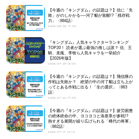
【今週の『キングダム』の話題は？】信に「失
敗」がのしかかる──河了貂が覚醒!?「残存戦
力」〈884話〉
2026-08-06 17:00
『キングダム』人気キャラクターランキング
TOP20！ 読者が選ぶ最強の推しは誰？ 信、王
騎、羌瘣、李牧ら人気キャラを一挙紹介
【2026年版】
2026-07-29 13:00
【今週の『キングダム』の話題は？】飛信隊の
作戦は失敗か？ 絶望の中の河了貂は立ち上が
ってとある作戦に出る！「生の選択」〈883
話〉
2026-07-24 17:00
【今週の『キングダム』の話題は？】疲労困憊
の絶体絶命の中、ヨコヨコと洛亜章が参戦!?
熱すぎる展開が繰り広げられる「稀代の将軍」
〈882話〉
2026-07-17 12:10