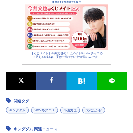
【くじメイト】今井文也のくじメイトVol.4～チャラめ
に見える幼馴染、実は一途で独占欲が強いんです～
関連タグ
キングダム
2027冬アニメ
小山力也
大沢たかお
キングダム 関連ニュース