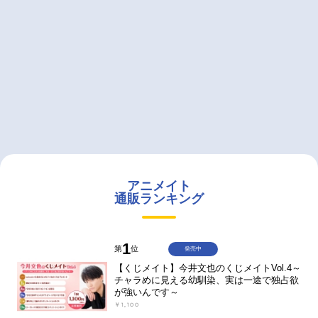
アニメイト
通販ランキング
1
第
位
発売中
【くじメイト】今井文也のくじメイトVol.4～
チャラめに見える幼馴染、実は一途で独占欲
が強いんです～
￥1,100