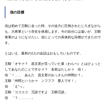
信の目標
信は初めて王騎に会った時、その迫力に圧倒されたじろぎながら
も、大将軍という存在を体感します。今の自分には遠いが、王騎
将軍のようになりたい。信にとっての具体的な目標ができたので
す。
とはいえ、最初の2人の会話はおもしろいものです。
王騎「オヤァ？ 昌文君が言っていた童（わらべ）とはひょっと
してあなたのことですかァ？ 名前はたしかァ 信！」
信「！…… あんた 昌文君のおっさんの仲間か？」
王騎「仲間というかァ ンフフフ 愛人です！」
信 「え”っ」
王騎「ココココ 冗談ですよ 王騎冗談」
信 「？…………」