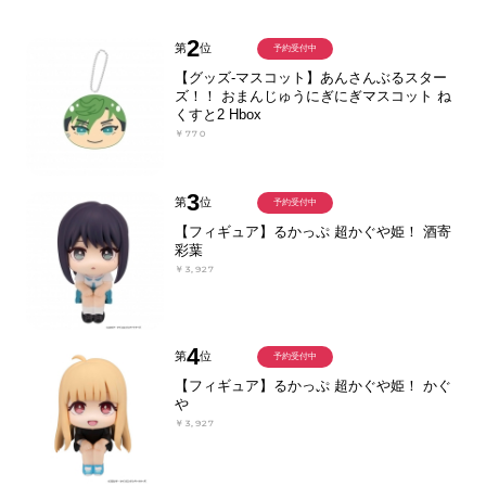
2
第
位
予約受付中
【グッズ-マスコット】あんさんぶるスター
ズ！！ おまんじゅうにぎにぎマスコット ね
くすと2 Hbox
￥770
3
第
位
予約受付中
【フィギュア】るかっぷ 超かぐや姫！ 酒寄
彩葉
￥3,927
4
第
位
予約受付中
【フィギュア】るかっぷ 超かぐや姫！ かぐ
や
￥3,927