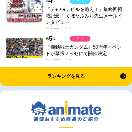
4
第
位
マンガ・ラノベ
『チ●チ●デビルを追え！』最終回掲
載記念！ くぼたふみお先生メールイ
ンタビュー
2026-08-07 12:15
5
第
位
アニメ
『機動戦士ガンダム』50周年イベン
トが幕張メッセにて開催決定
2026-08-07 16:20
ランキングを見る