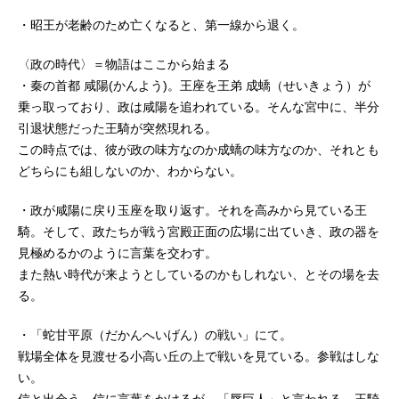
・昭王が老齢のため亡くなると、第一線から退く。
〈政の時代〉＝物語はここから始まる
・秦の首都 咸陽(かんよう)。王座を王弟 成蟜（せいきょう）が
乗っ取っており、政は咸陽を追われている。そんな宮中に、半分
引退状態だった王騎が突然現れる。
この時点では、彼が政の味方なのか成蟜の味方なのか、それとも
どちらにも組しないのか、わからない。
・政が咸陽に戻り玉座を取り返す。それを高みから見ている王
騎。そして、政たちが戦う宮殿正面の広場に出ていき、政の器を
見極めるかのように言葉を交わす。
また熱い時代が来ようとしているのかもしれない、とその場を去
る。
・「蛇甘平原（だかんへいげん）の戦い」にて。
戦場全体を見渡せる小高い丘の上で戦いを見ている。参戦はしな
い。
信と出会う。信に言葉をかけるが、「唇巨人」と言われる。王騎