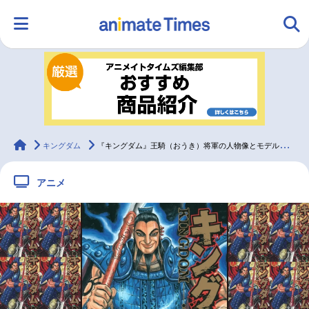
HOME
ランキング
アニメ
声優
ラジオ
みんなの声
グッズ
映画
animateTimes
キングダム
『キングダム』王騎（おうき）将軍の人物像とモデル、死亡の瞬間や名言について詳しく解説
アニメ
マンガ・ラノベ
ゲーム・アプリ
音楽
コスプレ
2.5次元
配信・Vtuber
トレンド
無料マンガ
最新記事一覧
アニメ記事一覧
声優記事一覧