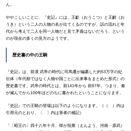
ん。
ややこしいことに、『史記』には、王齕（おうこつ）と王齮（お
うき）という二人の人物の名が出てくるのですが、話の流れと年
代から考えて二人を同一人物だと見て矛盾はないだろう、という
のが現在の多くの見方のようです。
歴史書の中の王騎
『史記』は、前漢 武帝の時代に司馬遷が編纂した約53万字の紀
伝体（年代順ではなく人物や国ごとに出来事をまとめた形式）の
歴史書です。武帝の時代とは、前141年から 前87年。つまり、秦
が滅んでから100年ほどのちに書かれたということになります。
『史記』での王騎の登場は以下のようになります。（（ ）内は
引用元のとおり、〔 〕内は筆者の補記）
「〔昭王の〕四十八年十月、韓が垣雍（えんよう、河南・原武）