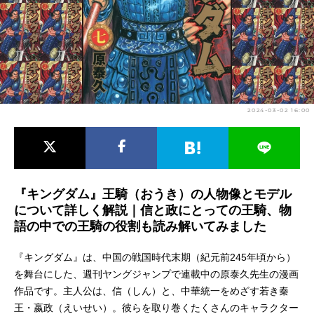
アニメ映画一覧
実写化映画一覧
今期アニメ曜日別一覧
春アニメ
夏アニメ
2024-03-02 16:00
秋アニメ
冬アニメ
男性声優/女性声優一覧
FOLLOW US
『キングダム』王騎（おうき）の人物像とモデル
について詳しく解説｜信と政にとっての王騎、物
語の中での王騎の役割も読み解いてみました
『キングダム』は、中国の戦国時代末期（紀元前245年頃から）
を舞台にした、週刊ヤングジャンプで連載中の原泰久先生の漫画
作品です。主人公は、信（しん）と、中華統一をめざす若き秦
王・嬴政（えいせい）。彼らを取り巻くたくさんのキャラクター