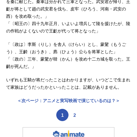
を秦に献じた。秦軍は分かれて三軍となった。武安君が帰り、王
齕が将として趙の武安君を伐ち、皮牢（ひろう、河南・武安の
西）を攻め取った。」
「〔昭王の〕四十九年正月、いよいよ増兵して陵を援けたが、陵
の作戦がよくないので王齕が代って将となった」
「〔政は〕李斯（りし）を舎人（けらい）とし、蒙驁（もうご
う）、王齮（おうき）、麃（ひょう）公らを将軍とした」
「〔政の〕三年、蒙驁が韓（かん）を攻め十二カ城を取った。王
齮が死んだ。」
いずれも王騎が将だったことはわかりますが、いつどこで生まれ
て家族はどうだったかといったことは、記載がありません。
＜次ページ：アニメと実写映画で演じているのは？＞
1
2