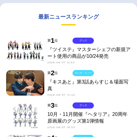
最新ニュースランキング
1
第
位
グッズ
『ツイステ』マスターシェフの新規ア
ート使用の商品が10/24発売
2026-08-07 12:50
2
第
位
マンガ・ラノベ
『キスあと』第3話あらすじ＆場面写
真
2026-08-07 14:45
3
第
位
グッズ
10月・11月開催『ヘタリア』20周年
原画展のグッズ第1弾情報
2026-08-07 18:00