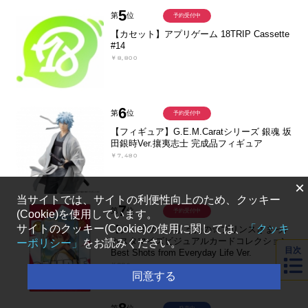
5
第
位
予約受付中
【カセット】アプリゲーム 18TRIP Cassette
#14
￥8,800
6
第
位
予約受付中
【フィギュア】G.E.M.Caratシリーズ 銀魂 坂
田銀時Ver.攘夷志士 完成品フィギュア
￥7,480
×
当サイトでは、サイトの利便性向上のため、クッキー
7
第
位
予約受付中
(Cookie)を使用しています。
サイトのクッキー(Cookie)の使用に関しては、
「クッキ
【グッズ-カード】うたの☆プリンスさまっ♪
カスタマイズビジュアルカードコレクション
ーポリシー」
をお読みください。
目次
Best Shots from Everyday Life Ver.
￥770
同意する