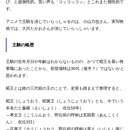
び、と超個性的。笑い声も「コッコッコッ」とこれまた個性的で
す。
アニメで王騎を演じていらっしゃるのは、小山力也さん。実写映
画では、大沢たかおさんが演じていらっしゃいます。
王騎の略歴
王騎の生年月日や年齢はわからないものの、かつて昭王を慕い将
軍職にあったことから、初登場時は30代（後半？）ではないかと
思われます。
昭王とは政の三代前の王のことで、史実も踏まえて整理すると、
昭王［しょうおう、昭襄王（しょうじょうおう）とも、今でいう
本名だと嬴稷（えいしょく）、在位55年］
→孝文王［こうぶんおう、即位前の呼称は安国君（あんこくく
ん）、在位3日］
→荘襄王［そうじょうおう、即位前の呼称は異人（いじん）後に