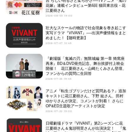
吉”らしい明るさと柔らかさ──TVアニメ『鬼の
花嫁』連載インタビュー第6回 猫田東吉役・花
江夏樹さん
2026-08-03 19:00
壮大なスケールの物語で社会現象を巻き起こす
実写ドラマ『VIVANT』──出演声優情報をまと
めました！【随時更新】
2026-07-27 12:45
『劇場版「鬼滅の刃」無限城編 第一章 猗窩座
再来』BD＆DVD発売記念、舞台挨拶付上映会
開催！ 花江夏樹さん・山崎たくみさん登壇、
ファンからの質問に生回答
2026-07-25 19:45
アニメ『転生ゴブリンだけど質問ある？』追加
キャストに花江夏樹さん、下野 紘さん、田村
ゆかりさんが決定、コメントが到着！ さらに
OP&ED主題歌アーティストが決定
2026-07-22 19:00
日曜劇場ドラマ『VIVANT』第2シーズンに花
江夏樹さん＆鬼頭明里さんが出演決定！ 『鬼