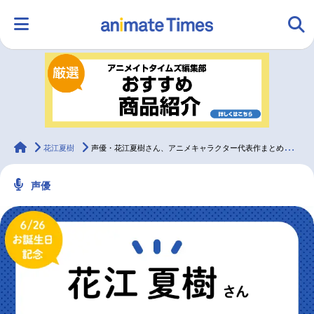
HOME
ランキング
アニメ
声優
ラジオ
みんなの声
グッズ
映画
animateTimes
花江夏樹
声優・花江夏樹さん、アニメキャラクター代表作まとめ（2024年版）
声優
マンガ・ラノベ
ゲーム・アプリ
音楽
コスプレ
2.5次元
配信・Vtuber
トレンド
無料マンガ
最新記事一覧
アニメ記事一覧
声優記事一覧