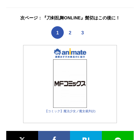
り目良千里：内田真礼窪谷須亜蓮：
細谷佳正照橋信(六神通)：前野智昭蝶
野雨緑：森久保祥太郎斉木國春：岩
次ページ：『刀剣乱舞ONLINE』髭切はこの後に！
田光央斉木久留美：愛河里花子斉木
熊五郎：山寺宏一斉木久美：田中理
1
2
3
恵斉木空助：野島健児才虎芽斗吏：
松風雅也スタッフ原作：麻生周一(集
英社『週刊少年ジャンプ』連載)監
督：桜井弘明シリーズ構成：横手美
智子キャラクターデザイン：音地正
行音楽：斉木ックラバーアニメーシ
ョン制作：EGGFIRM×J.C.STAFF制
作：小学...
【コミック】魔法少女ノ魔女裁判(2)