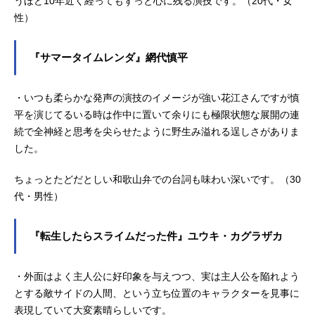
うほど10年近く経ってもずっと心に残る演技です。（20代・女
性）
『サマータイムレンダ』網代慎平
・いつも柔らかな発声の演技のイメージが強い花江さんですが慎
平を演じてるいる時は作中に置いて余りにも極限状態な展開の連
続で全神経と思考を尖らせたように野生み溢れる逞しさがありま
した。
ちょっとたどだとしい和歌山弁での台詞も味わい深いです。（30
代・男性）
『転生したらスライムだった件』ユウキ・カグラザカ
・外面はよく主人公に好印象を与えつつ、実は主人公を陥れよう
とする敵サイドの人間、という立ち位置のキャラクターを見事に
表現していて大変素晴らしいです。