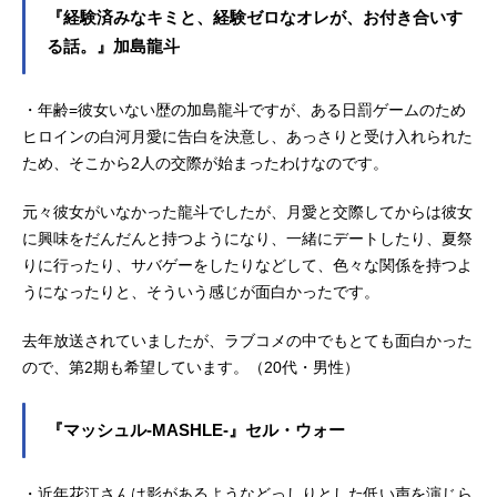
『経験済みなキミと、経験ゼロなオレが、お付き合いす
る話。』加島龍斗
・年齢=彼女いない歴の加島龍斗ですが、ある日罰ゲームのため
ヒロインの白河月愛に告白を決意し、あっさりと受け入れられた
ため、そこから2人の交際が始まったわけなのです。
元々彼女がいなかった龍斗でしたが、月愛と交際してからは彼女
に興味をだんだんと持つようになり、一緒にデートしたり、夏祭
りに行ったり、サバゲーをしたりなどして、色々な関係を持つよ
うになったりと、そういう感じが面白かったです。
去年放送されていましたが、ラブコメの中でもとても面白かった
ので、第2期も希望しています。（20代・男性）
『マッシュル-MASHLE-』セル・ウォー
・近年花江さんは影があるようなどっしりとした低い声を演じら