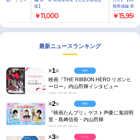
版】
無限城編 第一
産限定版】ア
￥11,000
￥15,950
最新ニュースランキング
1
第
位
映画
映画『THE RIBBON HERO リボンヒ
ーロー』内山昂輝インタビュー
2026-08-08 18:00
2
第
位
映画
『映画たんプリ』ゲスト声優に鬼頭明
里・島﨑信長・内山昂輝
2026-08-09 09:00
3
第
位
アニメ