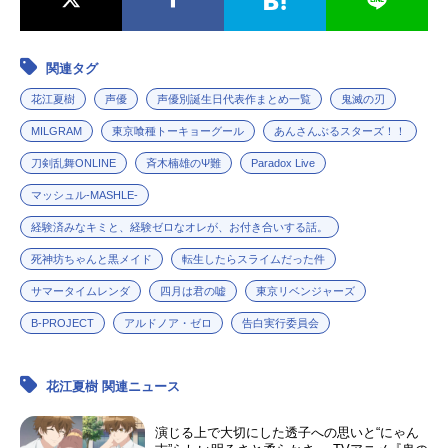
関連タグ
花江夏樹
声優
声優別誕生日代表作まとめ一覧
鬼滅の刃
MILGRAM
東京喰種トーキョーグール
あんさんぶるスターズ！！
刀剣乱舞ONLINE
斉木楠雄のΨ難
Paradox Live
マッシュル-MASHLE-
経験済みなキミと、経験ゼロなオレが、お付き合いする話。
死神坊ちゃんと黒メイド
転生したらスライムだった件
サマータイムレンダ
四月は君の嘘
東京リベンジャーズ
B-PROJECT
アルドノア・ゼロ
告白実行委員会
花江夏樹 関連ニュース
演じる上で大切にした透子への思いと“にゃん