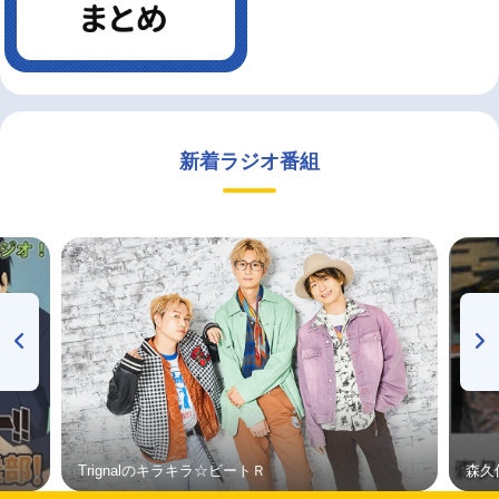
新着ラジオ番組
Trignalのキラキラ☆ビートＲ
森久