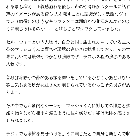
れる事も増え、正義感溢れる優しい声のや冷静かつクールに話す
声のイメージがある傍ら,人を殺すことに躊躇がなく残酷なヴィ
ラン（敵役）のようなキャラクターは新鮮かつ花江さんがどのよ
うに演じられるのか、、!と嬉しさとワクワクしていました。
セル・ウォーという人物は、自分と同じ生まれ方をしている主人
公のマッシュくんに育ちや環境の違いさに執着しており、その世
界においては最強かつかなり強敵でザ、ラスボス程の強さのある
人物です。
普段は冷静かつ品のある振る舞いをしているがどこかあどけない
雰囲気もある所が花江さんが演じられているからこその良さがあ
ります。
その中でも印象的なシーンが、マッシュくんに対しての憎悪と嫉
妬を抱きながら相手を煽るように技を繰りだす姿は恐怖を感じさ
せられました。
ラジオでも余裕を見せつけるように演じたとご自身も楽しんで収