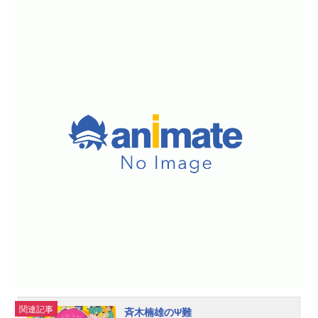
関連記事
斉木楠雄のΨ難