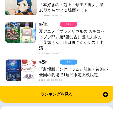
『本好きの下剋上 領主の養女』第
18話あらすじ＆場面カット
2026-08-08 18:00
4
第
位
アニメ
夏アニメ『プラノサウルス ガチコセ
イブツ部』第5話に古川登志夫さん、
千葉繁さん、山口勝さんがゲスト出
演！
2026-08-09 07:30
5
第
位
映画
『劇場版ピングドラム』前編・後編が
全国の劇場で1週間限定上映決定！
2026-08-08 19:00
ランキングを見る