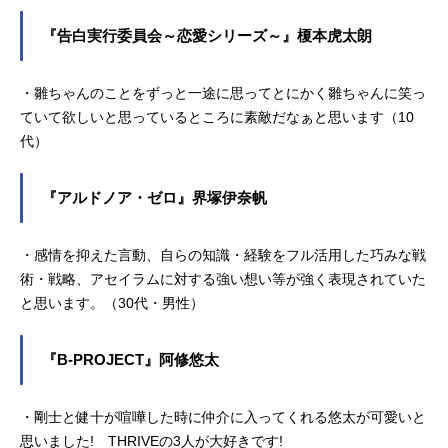
『告白実行委員会～恋愛シリーズ～』榎本虎太朗
・雛ちゃんのことをずっと一途に思ってとにかく雛ちゃんに笑っ
ていて欲しいと思っているところに素敵だなぁと思います（10
代）
『アルドノア・ゼロ』界塚伊奈帆
・感情を抑えた言動、自らの知識・経験をフル活用した巧みな戦
術・戦略、アセイラムに対する強い想い等が強く表現されていた
と思います。（30代・男性）
『B-PROJECT』阿修悠太
・剛士と健十が喧嘩した時に仲介に入ってくれる悠太が可愛いと
思いました! THRIVEの3人が大好きです!