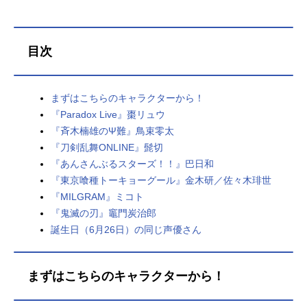
目次
まずはこちらのキャラクターから！
『Paradox Live』棗リュウ
『斉木楠雄のΨ難』鳥束零太
『刀剣乱舞ONLINE』髭切
『あんさんぶるスターズ！！』巴日和
『東京喰種トーキョーグール』金木研／佐々木琲世
『MILGRAM』ミコト
『鬼滅の刃』竈門炭治郎
誕生日（6月26日）の同じ声優さん
まずはこちらのキャラクターから！