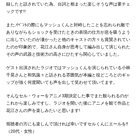
録したと話されていた為、台詞と相まった楽しそうな声は要チェ
ックです!!
また,ｲﾍﾞﾝﾄの際にもマッシュくんと対峙したことを忘れられ敵で
ありながらもショックを受けたときの表現の仕方が息を吸うよう
に出していたのが凄かったと他のキャストの方々も賞賛されてい
たのが印象的で、花江さん自身が思考して編み出して演じられた
その声の武器と技術力の高さにひたすら関心していました。
ゲスト出演されたラジオではマッシュくんを演じられている小林
千晃さんと和気藹々と話される雰囲気が本編と役どころとのギャ
ップが強く何度聞いても声を出して笑わせて頂いてます。
そんなセル・ウォーをアニメ3期決定した事でまた観られるのが
これから楽しみですし、ラジオを聞いた後にアニメを観て作品と
花江さんの声を楽しみたいと思います!
視聴者の方にも楽しんで頂ければ幸いですセルくんにエールを‼
（20代・女性）