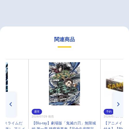
関連商品
通常
予約
2026/07/29 発売
2026/07/29 発売
したらスライムだ
【Blu-ray】劇場版「鬼滅の刃」無限城
【アニメイト限
限定版） アニメ
編 第一章 猗窩座再来【完全生産限定
付き】【Blu-