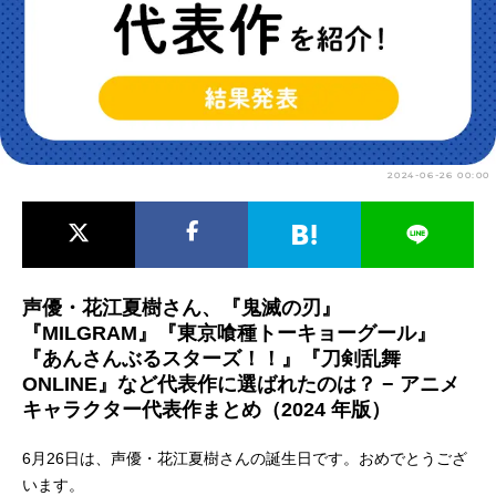
アニメ映画一覧
実写化映画一覧
今期アニメ曜日別一覧
春アニメ
夏アニメ
2024-06-26 00:00
秋アニメ
冬アニメ
男性声優/女性声優一覧
FOLLOW US
声優・花江夏樹さん、『鬼滅の刃』
『MILGRAM』『東京喰種トーキョーグール』
『あんさんぶるスターズ！！』『刀剣乱舞
ONLINE』など代表作に選ばれたのは？ − アニメ
キャラクター代表作まとめ（2024 年版）
6月26日は、声優・花江夏樹さんの誕生日です。おめでとうござ
います。