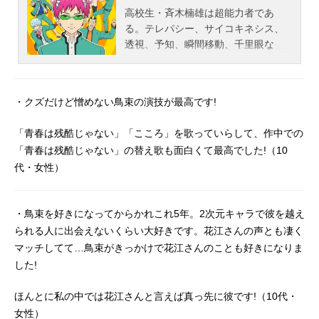
高校生・斉木楠雄は超能力者であ
る。テレパシー、サイコキネシス、
透視、予知、瞬間移動、千里眼な
ど、何でもかんでも自由自在。誰も
がうらやむ最強の能力は、実は本人
にとっては災難を呼ぶ不幸の元凶。
・クズだけど憎めない鳥束の演技が最高です!
それ故、人前では超能力を封印。目
立たず人と関わらずをモットーにひ
「青春は残酷じゃない」「こころ」を歌っていらして、作中での
っそり暮らしていた。しかし何故だ
「青春は残酷じゃない」の替え歌も面白くて最高でした!（10
か彼の周りには、いつも不思議な人
代・女性）
間（生き物）が集まって、次から次
へと嵐のように災難が降りかかるの
であった！作品名斉木楠雄のΨ難放
・鳥束を好きになってからかれこれ5年。2次元キャラで彼を越え
送形態TVアニメスケジュール2016年
られる人に出会えないくらい大好きです。花江さんの声とも凄く
7月10日（日）～2016年12月25日
マッチしてて…鳥束がきっかけで花江さんのことも好きになりま
（日）テレビ東京ほか話数全24話キ
ャスト斉木楠雄：神谷浩史燃堂力：
した!
小野大輔海藤瞬：島﨑信長灰呂杵
志：日野聡鳥束霊太：花江夏樹照橋
ほんとに私の中では花江さんと言えば真っ先に彼です!（10代・
心美：茅野愛衣夢原知予：田村ゆか
女性）