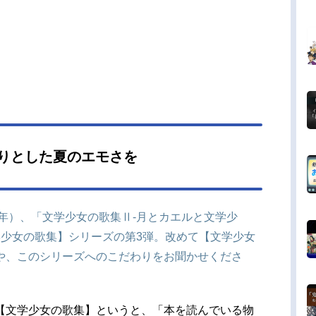
りとした夏のエモさを
9年）、「文学少女の歌集Ⅱ-月とカエルと文学少
文学少女の歌集】シリーズの第3弾。改めて【文学少女
や、このシリーズへのこだわりをお聞かせくださ
【文学少女の歌集】というと、「本を読んでいる物