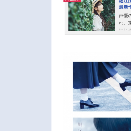
堀江
最新
声優
れ、
はじ
ッテ
いま
ご紹