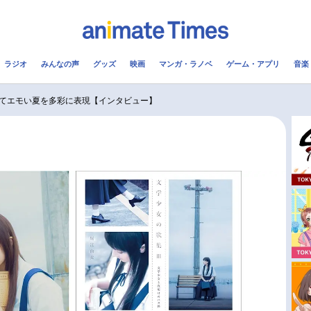
ラジオ
みんなの声
グッズ
映画
マンガ・ラノベ
ゲーム・アプリ
音楽
メ
声優
ラジオ
み
てエモい夏を多彩に表現【インタビュー】
コスプレ
2.5次元
配信
アニメ映画一覧
今期アニメ曜日別一覧
実写化映画一覧
春アニメ
男性声優/女性声優一覧
夏アニメ
FOLLOW US