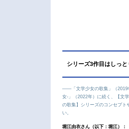
シリーズ3作目はしっと
――「文学少女の歌集」（201
女-」（2022年）に続く、【
の歌集】シリーズのコンセプト
い。
堀江由衣さん（以下：堀江）：