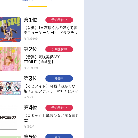
1
第
位
予約受付中
【音楽】TV 灰原くんの強くて青
春ニューゲーム ED「ドラマチッ
ク逃避行」収録シングル AIM
￥1,999
STAR/愛美【通常盤】
2
第
位
予約受付中
【音楽】岡咲美保/MY
ETOILE【通常盤】
￥2,999
3
第
位
発売中
【くじメイト】映画『超かぐや
姫！』超ファンサ！ver. くじメイ
ト
￥770
4
第
位
予約受付中
【コミック】魔法少女ノ魔女裁判
(2)
￥924
5
第
位
発売中