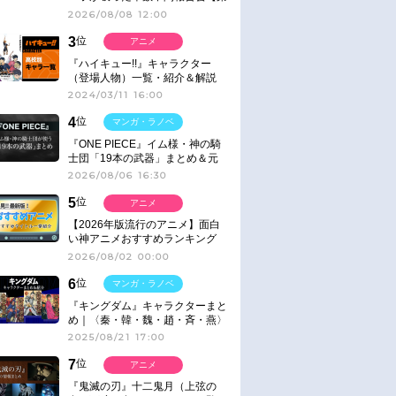
6話レビュー】
2026/08/08 12:00
3
位
アニメ
『ハイキュー!!』キャラクター
（登場人物）一覧・紹介＆解説
2024/03/11 16:00
4
位
マンガ・ラノベ
『ONE PIECE』イム様・神の騎
士団「19本の武器」まとめ＆元
ネタ
2026/08/06 16:30
5
位
アニメ
【2026年版流行のアニメ】面白
い神アニメおすすめランキング
【名作・話題作】｜ジャンル別人
2026/08/02 00:00
気作品をピックアップ
6
位
マンガ・ラノベ
『キングダム』キャラクターまと
め｜〈秦・韓・魏・趙・斉・燕〉
2025/08/21 17:00
7
位
アニメ
『鬼滅の刃』十二鬼月（上弦の