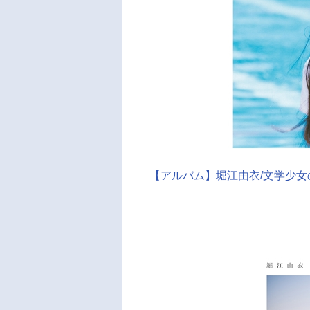
【アルバム】堀江由衣/文学少女