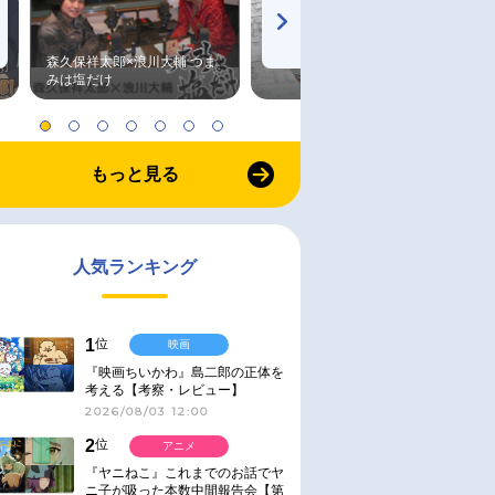
森久保祥太郎×浪川大輔 つま
Trignalのキラキラ☆ビートＲ
みは塩だけ
もっと見る
人気ランキング
1
位
映画
『映画ちいかわ』島二郎の正体を
考える【考察・レビュー】
2026/08/03 12:00
2
位
アニメ
『ヤニねこ』これまでのお話でヤ
ニ子が吸った本数中間報告会【第