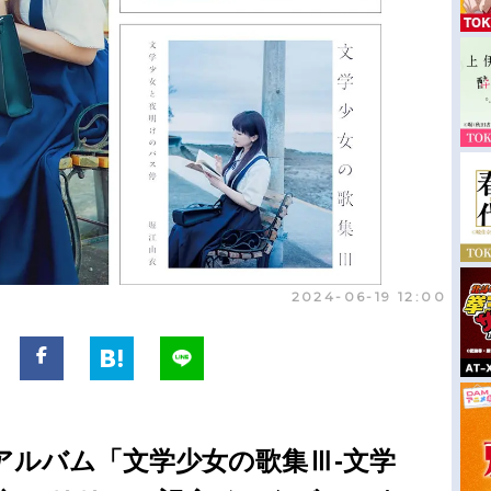
2024-06-19 12:00
アルバム「文学少女の歌集Ⅲ-文学