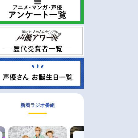
新着ラジオ番組