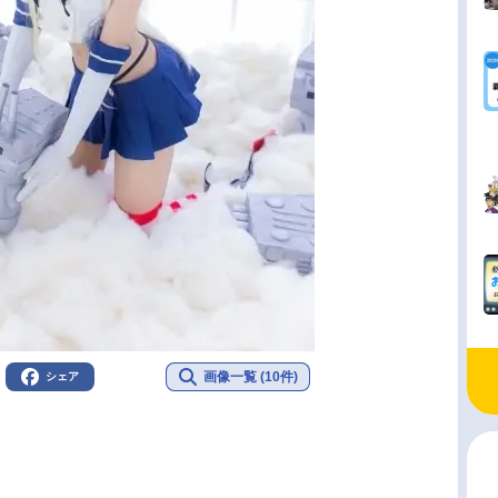
画像一覧 (10件)
シェア