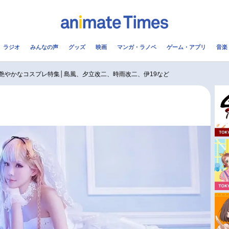
ラジオ
みんなの声
グッズ
映画
マンガ・ラノベ
ゲーム・アプリ
音楽
メ
声優
ラジオ
み
艶やかなコスプレ特集│島風、夕立改二、時雨改二、伊19など
コスプレ
2.5次元
配信
アニメ映画一覧
今期アニメ曜日別一覧
実写化映画一覧
春アニメ
男性声優/女性声優一覧
夏アニメ
FOLLOW US