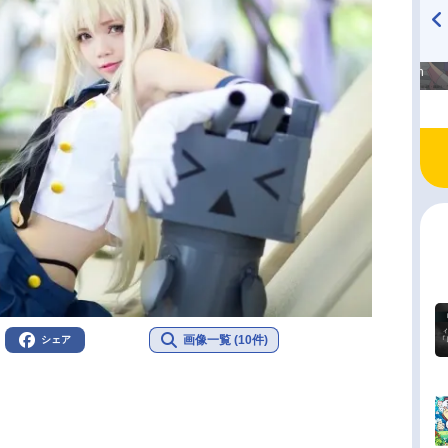
高橋美紀のおんぷの気持ち
TVアニメ『戦隊大失格』
♪ in アニメイトタイムズ
radio 大直会 2nd season
画像一覧 (10件)
シェア