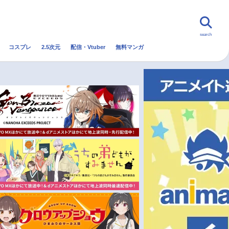
search
コスプレ
2.5次元
配信・Vtuber
無料マンガ
んなの声
グッズ
映画
・Vtuber
トレンド
無料マンガ
秋アニメ
冬アニメ