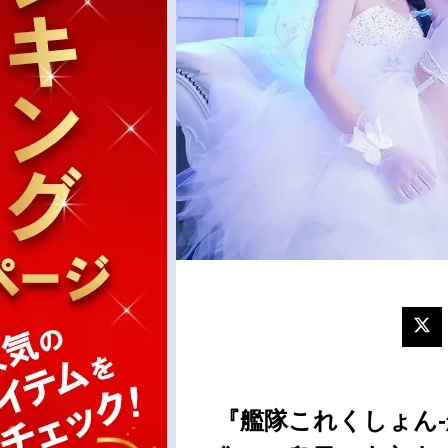
『艦隊これくしょん