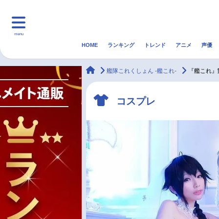
menu
HOME
ランキング
トレンド
アニメ
声優
HOME
ランキング
アニ
animateTimes
艦隊これくしょん -艦これ-
『艦これ』
マンガ・ラノベ
ゲーム・アプリ
音楽
コスプレ
最新記事一覧
アニメ記事一覧
声優記事一覧