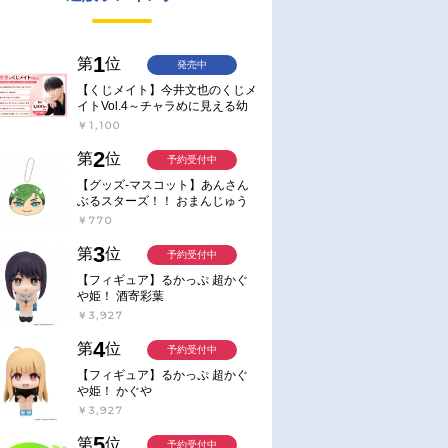
1
第
位
発売中
【くじメイト】今井文也のくじメ
イトVol.4～チャラめに見える幼
馴染、実は一途で独占欲が強いん
￥1,100
です～
2
第
位
予約受付中
【グッズ-マスコット】あんさん
ぶるスターズ！！ おまんじゅう
にぎにぎマスコット ねくすと2
￥770
Hbox
3
第
位
予約受付中
【フィギュア】るかっぷ 超かぐ
や姫！ 酒寄彩葉
￥3,927
4
第
位
予約受付中
【フィギュア】るかっぷ 超かぐ
や姫！ かぐや
￥3,927
5
第
位
予約受付中