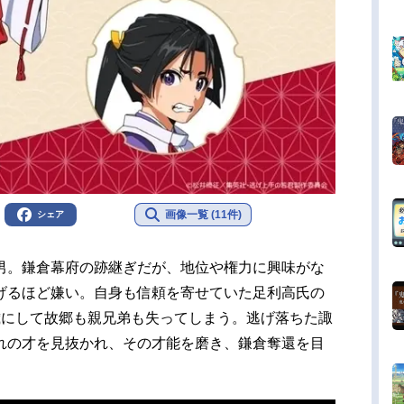
画像一覧 (11件)
シェア
男。鎌倉幕府の跡継ぎだが、地位や権力に興味がな
げるほど嫌い。自身も信頼を寄せていた足利高氏の
歳にして故郷も親兄弟も失ってしまう。逃げ落ちた諏
れの才を見抜かれ、その才能を磨き、鎌倉奪還を目