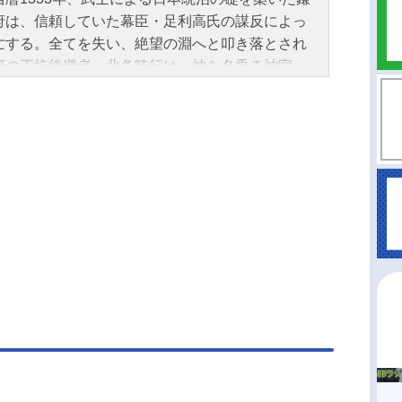
府は、信頼していた幕臣・足利高氏の謀反によっ
亡する。全てを失い、絶望の淵へと叩き落とされ
府の正統後継者・北条時行は、神を名乗る神官・
頼重の手引きで燃え落ちる鎌倉を脱出するのだっ
。逃げ落ちてたどり着いた諏訪の地で、信頼でき
間と出会い、鎌倉奪還の力を蓄えていく時行。時
移ろう大きなうねりを、「戦って」「死ぬ」武士
き様とは反対に「逃げて」「生きる」ことで乗り
ていく。英雄ひしめく乱世で繰り広げられる、時
天下を取り戻す鬼ごっこの行方は―――。作品名
上手の若君放送形態TVアニメスケジュール2024年
日（土）〜2024年9月28日（土）TOKYOMX・BS
ほか話数全12話キャスト北条時行：結川あさき雫：
妃菜喜弧次郎：日野まり亜也子：鈴代紗弓風間玄
悠木碧吹雪：戸谷菊之介諏訪頼重：中村悠一足利
：小西克幸小笠原貞宗：青山穣諏訪盛高：石黒史
河助房：山本高広瘴奸：東地宏樹スタッフ原作：