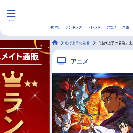
menu
HOME
ランキング
トレンド
アニメ
声優
HOME
ランキング
アニ
animateTimes
逃げ上手の若君
『逃げ上手の若君』主
マンガ・ラノベ
ゲーム・アプリ
音楽
アニメ
最新記事一覧
アニメ記事一覧
声優記事一覧