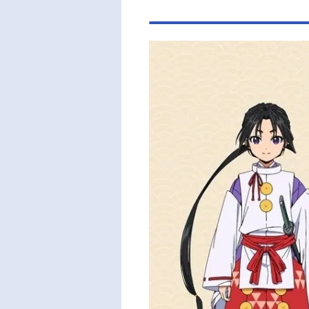
松井
山﨑
ン：
ごいぬ