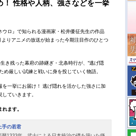
め！ 性格や人柄、強さなどを一挙
ネウロ』で知られる漫画家・松井優征先生の作品
7月よりアニメの放送が始まった今期注目作のひとつ
人生き残った幕府の跡継ぎ・北条時行が、“逃げ隠
のため厳しい試練と戦いに身を投じていく物語。
報を一挙にお届け！ 逃げ隠れを活かした強さに加
説していきます。
まれます。
上手の若君
西暦1333年、武士による日本統治の礎を築いた鎌