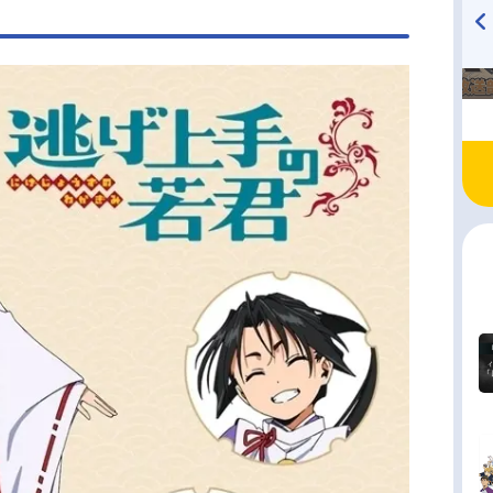
優征（集英社「週刊少年ジャンプ」連載）監督：
雄太シリーズ構成：冨田頼子キャラクターデザイ
西谷泰史副監督：川上雄介プロップデザイン：よ
TVアニメ『戦隊大失格』
ハイキュー!! 烏野高校放送部!
radio 大直会 2nd season
サブキャラクタ...