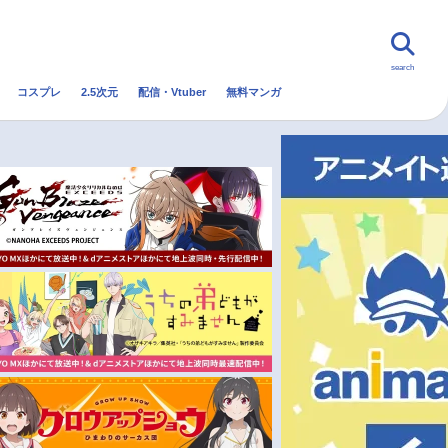
search
コスプレ
2.5次元
配信・Vtuber
無料マンガ
んなの声
グッズ
映画
・Vtuber
トレンド
無料マンガ
秋アニメ
冬アニメ