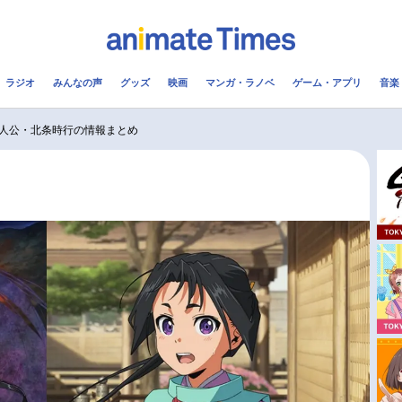
ラジオ
みんなの声
グッズ
映画
マンガ・ラノベ
ゲーム・アプリ
音楽
メ
声優
ラジオ
み
人公・北条時行の情報まとめ
コスプレ
2.5次元
配信
アニメ映画一覧
今期アニメ曜日別一覧
実写化映画一覧
春アニメ
男性声優/女性声優一覧
夏アニメ
FOLLOW US