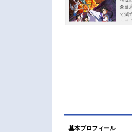
倉幕
て滅
た幕
諏訪
た…
る仲
代が
の生
越え
行の
逃げ
7月6
11
矢野
蕃：
高氏
剛市
基本プロフィール