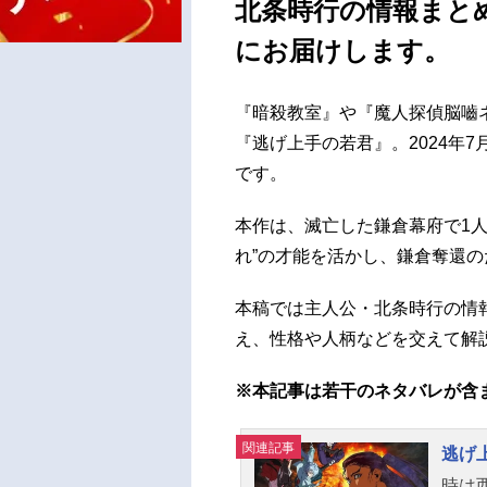
北条時行の情報まと
にお届けします。
『暗殺教室』や『魔人探偵脳嚙
『逃げ上手の若君』。2024年
です。
本作は、滅亡した鎌倉幕府で1
れ”の才能を活かし、鎌倉奪還
本稿では主人公・北条時行の情
え、性格や人柄などを交えて解
※本記事は若干のネタバレが含
関連記事
逃げ
時は