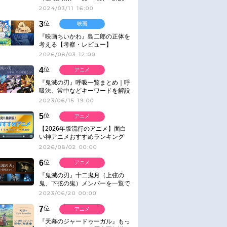
2024/03/11 16:00
3
位
映画
『映画ちいかわ』島二郎の正体を
考える【考察・レビュー】
2026/08/03 12:00
4
位
アニメ
『鬼滅の刃』呼吸一覧まとめ｜呼
吸法、常中などキーワードを解説
2023/06/15 19:00
5
位
アニメ
【2026年版流行のアニメ】面白
い神アニメおすすめランキング
【名作・話題作】｜ジャンル別人
2026/08/02 00:00
気作品をピックアップ
6
位
アニメ
『鬼滅の刃』十二鬼月（上弦の
鬼、下弦の鬼）メンバーを一覧で
紹介＆解説（登場鬼の情報まと
2023/06/20 00:00
め）
7
位
アニメ
『天幕のジャードゥーガル』もっ