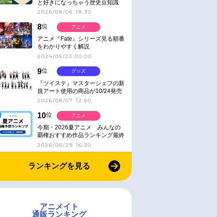
と好きになっちゃう歴史豆知識
2026/08/06 18:30
8
位
アニメ
アニメ『Fate』シリーズ見る順番
をわかりやすく解説
2024/05/23 00:00
9
位
グッズ
『ツイステ』マスターシェフの新
規アート使用の商品が10/24発売
2026/08/07 12:50
10
位
アニメ
今期・2026夏アニメ みんなの
覇権おすすめ作品ランキング最終
結果発表！
2026/06/29 16:30
ランキングを見る
アニメイト
通販ランキング