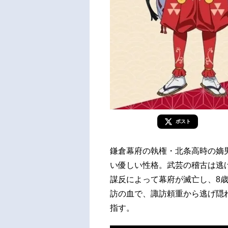
ポスト
鎌倉幕府の執権・北条高時の嫡
い優しい性格。武芸の稽古は逃
謀反によって幕府が滅亡し、8
訪の血で、諏訪頼重から逃げ隠
指す。