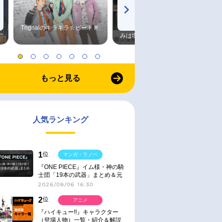
Trignalのキラキラ☆ビートＲ
森久保祥太郎×浪川大輔 つま
みは塩だけ
もっと見る
人気ランキング
1
位
マンガ・ラノベ
『ONE PIECE』イム様・神の騎
士団「19本の武器」まとめ＆元
ネタ
2026/08/06 16:30
2
位
アニメ
『ハイキュー!!』キャラクター
（登場人物）一覧・紹介＆解説