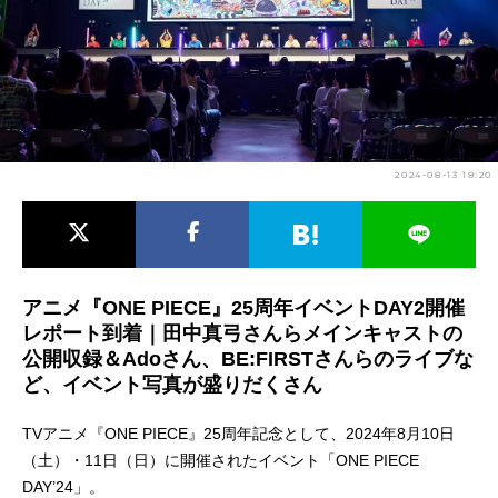
アニメ映画一覧
実写化映画一覧
今期アニメ曜日別一覧
春アニメ
夏アニメ
2024-08-13 18:20
秋アニメ
冬アニメ
男性声優/女性声優一覧
FOLLOW US
アニメ『ONE PIECE』25周年イベントDAY2開催
レポート到着｜田中真弓さんらメインキャストの
公開収録＆Adoさん、BE:FIRSTさんらのライブな
ど、イベント写真が盛りだくさん
TVアニメ『ONE PIECE』25周年記念として、2024年8月10日
（土）・11日（日）に開催されたイベント「ONE PIECE
DAY’24」。