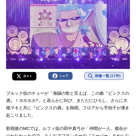
画像一覧 (17件)
シェア
ポスト
ブルック役のチョーが「海賊の歌と言えば、この曲『ビンクスの
酒』！ヨホホホ?」と高らかに叫び、きただにひろし、さらに大
槻マキと共に『ビンクスの酒』を熱唱。フロアから手拍子が沸き
起こりました。
歌唱後のMCでは、ルフィ役の田中真弓が「仲間が一人、都合が
つかなかったので、みんなでフランキーの『スーパー』をやらな