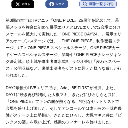
画像一覧 (17件)
シェア
ポスト
第3回の本年はTVアニメ『ONE PIECE』25周年を記念して、幕
張メッセを舞台に初めて展示エリアとLIVEエリアの2会場に分け
スケールを拡大して実施した「ONE PIECE DAY’24」。展示エリ
アのオープンステージでは、「THE ONE PIECE」制作密着ステ
ージ、UT × ONE PIECE スペシャルステージ、ONE PIECEカー
ドゲームスペシャルステージ、第6回『ONE PIECEナレッジキン
グ決定戦』頂上戦争進出者進水式!!、ラジオ番組「麦わらスペー
ス」公開収録など、豪華出演者をゲストに迎えた様々な催しが行
われました。
DAY2最後のLIVEエリアでは、Ado、BE:FIRSTが出演。また、
DAY1に続き再び登場した大槻マキ、きただにひろしらと共に、
『ONE PIECE』ファンの胸が熱くなる、特別なセットリストで
会場を盛り上げました。そしてアンコールでは麦わらの一味声優
陣がステージ上に勢揃い。きただにひろし、大槻マキと共に『ビ
ンクスの酒』を歌い上げ、感動のフィナーレを飾りました。