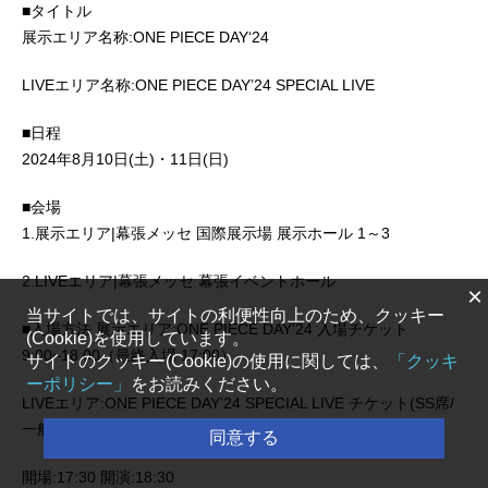
■タイトル
展示エリア名称:ONE PIECE DAY‘24
LIVEエリア名称:ONE PIECE DAY’24 SPECIAL LIVE
■日程
2024年8月10日(土)・11日(日)
■会場
1.展示エリア|幕張メッセ 国際展示場 展示ホール 1～3
2.LIVEエリア|幕張メッセ 幕張イベントホール
×
当サイトでは、サイトの利便性向上のため、クッキー
■入場方法 展示エリア:ONE PIECE DAY’24 入場チケット
(Cookie)を使用しています。
9:00~18:00（最終入場 17:00）
サイトのクッキー(Cookie)の使用に関しては、
「クッキ
ーポリシー」
をお読みください。
LIVEエリア:ONE PIECE DAY’24 SPECIAL LIVE チケット(SS席/
一般)
同意する
開場:17:30 開演:18:30