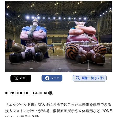
画像一覧 (17件)
シェア
ポスト
■EPISODE OF EGGHEAD展
『エッグヘッド編』突入後に各所で起こった出来事を体験できる
没入フォトスポットが登場！複製原画展示や立体造形などでONE
PIECE の世界を体験。