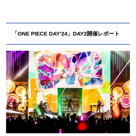
なる!!!」そう高らかに宣言した。作
品名THEONEPIECE放送形態配信シ
リーズONEPIECEスケジュール2027
年2月～Netflixにて話数シーズン1：
全7話キャストモンキー・D・ルフ
「ONE PIECE DAY’24」DAY2開催レポート
ィ：田中真弓スタッフ原作：尾田栄
一郎（集英社「週刊少年ジャンプ」
連載）監督：肥塚正史シリーズ構
成・脚本：岸本卓キャラクターデザ
イン・総作画監督：浅野恭司 本多
孝敏副監督：阿部英明クリーチャー
デザイン・イメージボード：梶野靖
弘プロップデザイン：田口愛梨アク
ションアニメーター：福田周平 今
泉健メインアニメーター：工藤大誠
美術監督：黒田友範美術設定：藤井
一志 永井一男船舶設定：みよん色
彩設計：中村絢郁 望月悠衣3DCG監
督：廣住茂徳エフェクトスーパーバ
イザ...