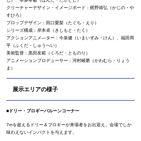
じ）、本多孝敏（ほんだ・たかとし）
クリーチャーデザイン・イメージボード：梶野靖弘（かじの・や
すひろ）
プロップデザイン：田口愛梨（たぐち・えり）
シリーズ構成：岸本卓（きしもと・たく）
アクションアニメ―ター：今泉健（いまいずみ・けん）、福田周
平（ふくだ・しゅうへい）
美術監督：黒田友範（くろだ・とものり）
アニメーションプロデューサー：河村崚磨（かわむら・りょう
ま）
展示エリアの様子
■ドリー・ブロギーバルーンコーナー
7mを超えるドリー＆ブロギーが来場者をお出迎え。会場でしか
味わえないインパクトを与えます。