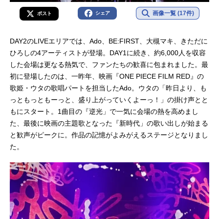
画像一覧 (17件)
シェア
ポスト
DAY2のLIVEエリアでは、Ado、BE:FIRST、大槻マキ、きただに
ひろしの4アーティストが登場。DAY1に続き、約6,000人を収容
した会場は更なる熱気で、ファンたちの歓喜に包まれました。最
初に登場したのは、一昨年、映画『ONE PIECE FILM RED』の
歌姫・ウタの歌唱パートを担当したAdo。ウタの「昨日より、も
っともっともーっと、盛り上がっていくよーっ！」の掛け声とと
もにスタート。1曲目の『逆光」で一気に会場の熱を高めまし
た、最後に映画の主題歌となった『新時代」の歌い出しが始まる
と歓声がピークに。作品の記憶がよみがえるステージとなりまし
た。