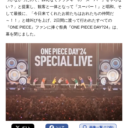
い？」と提案し、観客と一体となって『スーパー！』と唱和。そ
して最後に、「今日来てくれたお前たちはおれたちの仲間だ
～！！」と雄叫びを上げ、2日間に渡って行われたすべての
『ONE PIECE』ファンに捧ぐ祭典『ONE PIECE DAY?24』は、
幕を閉じました。
画像一覧 (17件)
シェア
ポスト