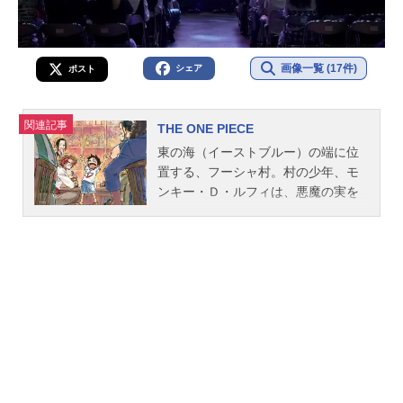
画像一覧 (17件)
シェア
ポスト
関連記事
THE ONE PIECE
東の海（イーストブルー）の端に位
置する、フーシャ村。村の少年、モ
ンキー・Ｄ・ルフィは、悪魔の実を
食べたことによって体がゴムのよう
に伸びる、ゴム人間になってしまっ
た！偉大なる海賊シャンクスと出会
い、ルフィは自らも海賊になること
夢見る。そんなルフィにシャンクス
は海での再会を約束し、自分の麦わ
ら帽子を預けて出航していった。そ
れから10年後。成長したルフィは、
揺るがぬ夢を抱えたまま、１人大海
原へ漕ぎ出す。「海賊王に、おれは