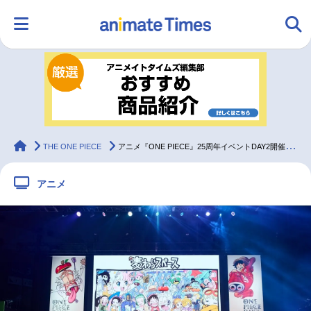
HOME
ランキング
アニメ
声優
ラジオ
みんなの声
グッズ
映画
animateTimes
THE ONE PIECE
アニメ『ONE PIECE』25周年イベントDAY2開催レポート到着
アニメ
マンガ・ラノベ
ゲーム・アプリ
音楽
コスプレ
2.5次元
配信・Vtuber
トレンド
無料マンガ
最新記事一覧
アニメ記事一覧
声優記事一覧