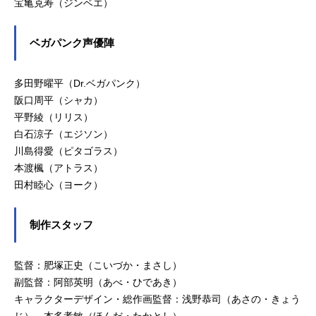
宝亀克寿（ジンベエ）
ベガパンク声優陣
多田野曜平（Dr.ベガパンク）
阪口周平（シャカ）
平野綾（リリス）
白石涼子（エジソン）
川島得愛（ピタゴラス）
本渡楓（アトラス）
田村睦心（ヨーク）
制作スタッフ
監督：肥塚正史（こいづか・まさし）
副監督：阿部英明（あべ・ひであき）
キャラクターデザイン・総作画監督：浅野恭司（あさの・きょう