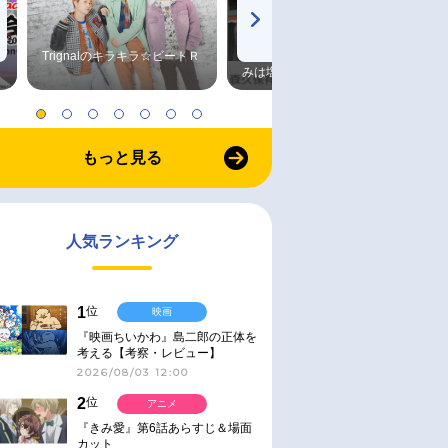
Trignalのキラキラ☆ビートＲ
森久保祥太郎×浪川大輔 つま
みは塩だけ
もっと見る
人気ランキング
1
位
映画
『映画ちいかわ』島二郎の正体を
考える【考察・レビュー】
2026/08/03 12:00
2
位
アニメ
『きみ愛』第6話あらすじ＆場面
カット