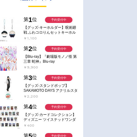
1
第
位
予約受付中
【グッズ-キーホルダー】呪術廻
戦 ふわコロりんセットキーホル
ダー【アニメイト特典付】
￥1,100
2
第
位
予約受付中
【Blu-ray】『劇場版モノノ怪 第
三章 蛇神』Blu-ray
￥9,900
3
第
位
予約受付中
【グッズ-スタンドポップ】
SAKAMOTO DAYS アクリルスタ
ンド～Sunny Afternoon～ 4.南雲
￥2,200
4
第
位
予約受付中
【グッズ-カードコレクション】
ディズニー ツイステッドワンダ
ーランド ランダムカードコレク
￥400
ション クラブ・ウェアver.
5
第
位
予約受付中