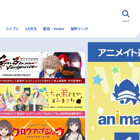
search
コスプレ
2.5次元
配信・Vtuber
無料マンガ
んなの声
グッズ
映画
・Vtuber
トレンド
無料マンガ
秋アニメ
冬アニメ