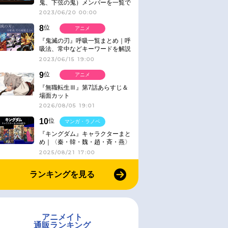
鬼、下弦の鬼）メンバーを一覧で
紹介＆解説（登場鬼の情報まと
2023/06/20 00:00
め）
8
位
アニメ
『鬼滅の刃』呼吸一覧まとめ｜呼
吸法、常中などキーワードを解説
2023/06/15 19:00
9
位
アニメ
『無職転生Ⅲ』第7話あらすじ＆
場面カット
2026/08/05 19:01
10
位
マンガ・ラノベ
『キングダム』キャラクターまと
め｜〈秦・韓・魏・趙・斉・燕〉
2025/08/21 17:00
ランキングを見る
アニメイト
通販ランキング