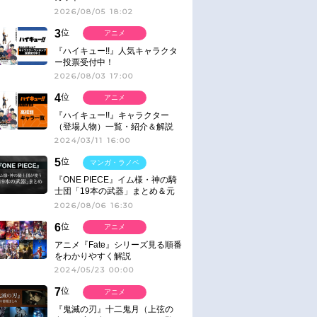
2026/08/05 18:02
3
位
アニメ
『ハイキュー!!』人気キャラクタ
ー投票受付中！
2026/08/03 17:00
4
位
アニメ
『ハイキュー!!』キャラクター
（登場人物）一覧・紹介＆解説
2024/03/11 16:00
5
位
マンガ・ラノベ
『ONE PIECE』イム様・神の騎
士団「19本の武器」まとめ＆元
ネタ
2026/08/06 16:30
6
位
アニメ
アニメ『Fate』シリーズ見る順番
をわかりやすく解説
2024/05/23 00:00
7
位
アニメ
『鬼滅の刃』十二鬼月（上弦の