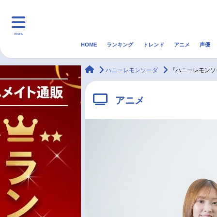
menu
HOME
ランキング
トレンド
アニメ
声優
HOME
ランキング
アニ
animateTimes
ハニーレモンソーダ
『ハニーレモンソ
マンガ・ラノベ
ゲーム・アプリ
音楽
アニメ
最新記事一覧
アニメ記事一覧
声優記事一覧