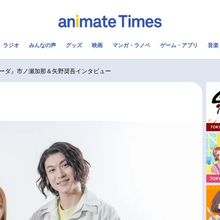
ラジオ
みんなの声
グッズ
映画
マンガ・ラノベ
ゲーム・アプリ
音楽
メ
声優
ラジオ
み
ーダ』市ノ瀬加那＆矢野奨吾インタビュー
コスプレ
2.5次元
配信
アニメ映画一覧
今期アニメ曜日別一覧
実写化映画一覧
春アニメ
男性声優/女性声優一覧
夏アニメ
FOLLOW US