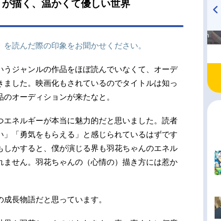
』が描く、温かくて優しい世界
土岐隼一瀬戸悟：八代拓スタッフ原作：村田真優
英社「りぼん」連載）監督：錦織博シリーズ構
高橋美紀のおんぷの気持ち
TVアニメ『戦隊大失格』
和場明子キャラクターデザイン：田中愛美3DCG
♪ in アニメイトタイムズ
radio 大直会 2nd season
』を読んだ際の印象をお聞かせください。
クター：春日俊介美...
いうジャンルの作品をほぼ読んでいなくて、オーデ
きました。映画化もされているのでタイトルは知っ
品のオーディションが来たなと。
つエネルギーが本当に魅力的だと思いました。読者
い」「勇気をもらえる」と感じられているはずです
もしかすると、僕が演じる界も羽花ちゃんのエネル
れません。羽花ちゃんの（心情の）描き方には惹か
の成長物語だと思っています。