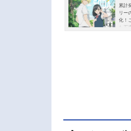
累計
リー
化！
た石
津高
は、
ンソ
だけ
た。
界が
を押
いく
の存
光の
放送
202
全1
吾菅