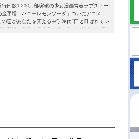
発行部数1,200万部突破の少女漫画青春ラブストー
の金字塔「ハニーレモンソーダ」ついにアニメ
この恋があなたを変える中学時代“石”と呼ばれてい
森羽花は、自分を変えるため、自由な校風の八美
校に入学した。同じクラスで隣の席になったの
レモン色の髪をした、クールで自由奔放な「レモ
ーダ男子」の三浦界。実は羽花は中学時代に一度
界に会い、そのひと言をきっかけに高校を決め
羽花にとっては、人気者の界は遠い存在。そんな
、なぜか羽花の世話を焼くようになる。界が背中
してくれることで、少しずつクラスに溶け込んで
羽花だったが・・・。羽花の世界はどんどん、界
在によって変わっていく―――。果てなく広がる
真ん中に今、私はいる作品名ハニーレモンソーダ
形態TVアニメスケジュール2025年1月8日（水）〜
5年3月26日（水）フジテレビ「＋Ultra」にて話数
2話キャスト石森羽花：市ノ瀬加那三浦界：矢野奨
野芹奈：高橋李依遠藤あゆみ：根本京里高嶺友