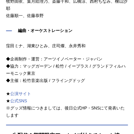
牧野由依、葉月絵理乃、斎藤千和、広橋涼、西村ちなみ、檜山沙
耶
佐藤順一、佐藤恭野
編曲・オーケストレーション
窪田ミナ、湖東ひとみ、庄司燦、永井秀和
◆企画制作・運営：アーツイノベーター・ジャパン
◆協力：マッグガーデン / 松竹 / イープラス / グランドフィルハ
ーモニック東京
◆主催：松竹音楽出版 / フライングドッグ
★
公演サイト
★
公式SNS
※グッズ情報につきましては、後日公式HP・SNSにて発表いた
します