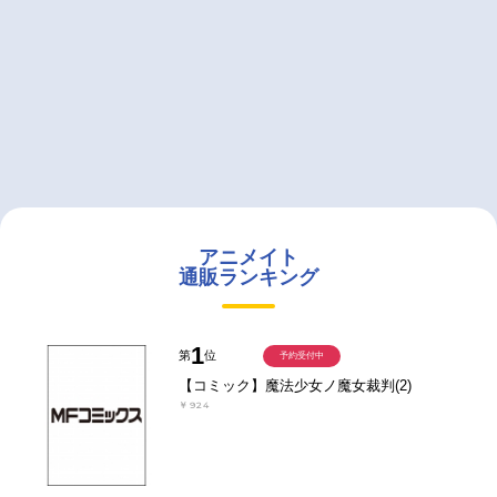
アニメイト
通販ランキング
1
第
位
予約受付中
【コミック】魔法少女ノ魔女裁判(2)
￥924