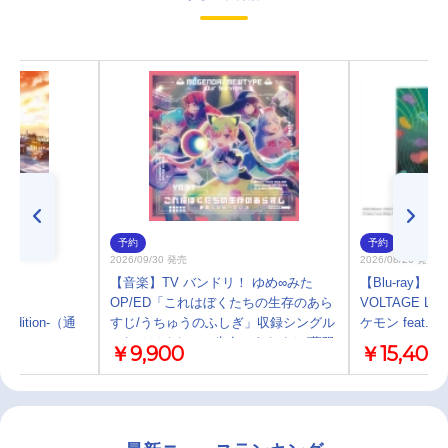
予約
予約
2026/09/30 発売
2026/08/26 発売
e
【音楽】TV バンドリ！ ゆめ∞みた
【Blu-ray】「
NAL
OP/ED「これはぼくたちの生存のあら
VOLTAGE Liv
l edition-（通
すじ/うちゅうのふしぎ」収録シングル
ケモン feat.
これはぼくたちの生存のあらすじ/夢限
￥9,900
￥15,400
大みゅーたいぷ【Blu-ray付生産限定
盤】