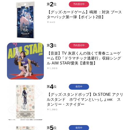
2
第
位
予約受付中
【グッズ-カードゲーム】鳴潮 ：対決 ブース
ターパック第一弾【ポイント2倍】
￥440
3
第
位
予約受付中
【音楽】TV 灰原くんの強くて青春ニューゲ
ーム ED「ドラマチック逃避行」収録シング
ル AIM STAR/愛美【通常盤】
￥1,999
4
第
位
発売中
【グッズ-スタンドポップ】Dr.STONE アクリ
ルスタンド ホワイマンといっしょver. ス
タンリー・スナイダー
￥1,980
5
第
位
発売中