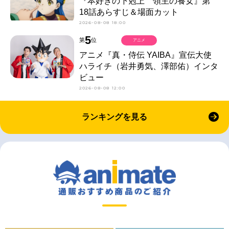
『本好きの下剋上 領主の養女』第
18話あらすじ＆場面カット
2026-08-08 18:00
5
第
位
アニメ
アニメ『真・侍伝 YAIBA』宣伝大使
ハライチ（岩井勇気、澤部佑）インタ
ビュー
2026-08-08 12:00
ランキングを見る