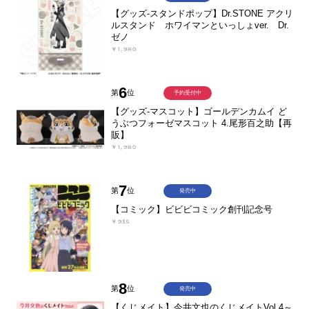
【グッズ-スタンドポップ】Dr.STONE アクリ
ルスタンド ホワイマンといっしょver. Dr.
ゼノ
￥1,980
6
第
位
予約受付中
【グッズ-マスコット】ゴールデンカムイ ど
うぶつフォーゼマスコット 4.尾形百之助【再
販】
￥1,980
7
第
位
発売中
【コミック】ビビビコミック創刊記念号
￥935
8
第
位
発売中
【くじメイト】今井文也のくじメイトVol.4～