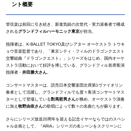
ント概要
管弦楽は前回に引き続き、新進気鋭の次世代・実力派奏者で構成
される
グランドフィルハーモニック東京
が担当。
指揮者は、K-BALLET TOKYO及びシアター オーケストラ トウキ
ョウ音楽監督であり、「東京シティ・フィルのドラゴンクエスト
交響組曲『ドラゴンクエスト』」シリーズをはじめ、国内オーケ
ストラ活動において好評を博している、グランドフィル首席客演
指揮者・
井田勝大さん
。
コンサートマスターは、読売日本交響楽団次席第1ヴァイオリン
奏者として活躍し、グランドフィルでも度々客演コンサートマス
ターとして登場している
對馬哲男さん
が務め、オーケストラ演奏
に加え
牧野由依さん
の歌唱によって数々の名曲たちが蘇ります。
さらにシリーズ放送20周年を迎える記念イヤーならではのスペシ
ャル企画として、『ARIA』シリーズの名シーンをスクリーンに