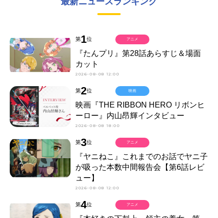
最新ニュースランキング
1
第
位
アニメ
『たんプリ』第28話あらすじ＆場面
カット
2026-08-08 12:00
2
第
位
映画
映画『THE RIBBON HERO リボンヒ
ーロー』内山昂輝インタビュー
2026-08-08 18:00
3
第
位
アニメ
『ヤニねこ』これまでのお話でヤニ子
が吸った本数中間報告会【第6話レビ
ュー】
2026-08-08 12:00
4
第
位
アニメ