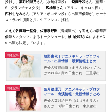
投影し、
葉月絵理乃さん
（水無灯里役）、
斎藤千和さん
（藍華・
S・グランチェスタ役）、
広橋涼さん
（アリス・キャロル役）、
西村ちなみさん
（アリア・ポコテン役）ら出演声優陣が、オーケ
ストラの生演奏と共に生アフレコに挑戦。
加えて
佐藤順一監督
、
佐藤恭野氏
（音楽演出）を迎えての豪華声
優陣＆スタッフによるトークショーや、
檜山沙耶さん
によるMC
の出演も決定しています。
関連記事
牧野由依｜アニメキャラ・プロフィ
ール・出演情報・最新情報まとめ
声優の牧野由依（まきの ゆい）さん
は1986年1月19日生まれ、三重県出
身。『ツバサ・クロニクル』のサク
ラ役をはじめ、『恋と嘘』の真田
関連記事
葉月絵理乃｜アニメキャラ・プロフ
莉々奈役など、人気作品のキャラク
ィール・出演情報・最新情報まとめ
ターを演じています。こちらでは、
牧野由依さんのオススメ記事をご紹
声優の葉月絵理乃（はづきえりの）
介！
さんは、8月3日生まれ、東京都出
身。こちらでは、葉月絵理乃さんの