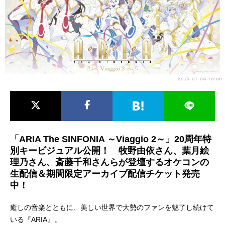
アニメ映画一覧
実写化映画一覧
今期アニメ曜日別一覧
春アニメ
夏アニメ
2025-01-06 18:00
秋アニメ
冬アニメ
男性声優/女性声優一覧
FOLLOW US
「ARIA The SINFONIA ～Viaggio 2～」20周年特
別キービジュアル公開！ 牧野由依さん、葉月絵
理乃さん、斎藤千和さんらが登壇するオケコンの
生配信＆期間限定アーカイブ配信チケット発売
中！
癒しの音楽とともに、美しい世界で大勢のファンを魅了し続けて
いる『ARIA』。