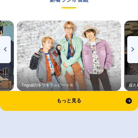
Trignalのキラキラ☆ビートＲ
森久
もっと見る