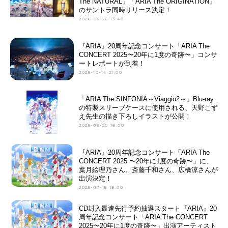
The NATURAL」「ARIA The ORIGINATION」
のサントラ同時リリース決定！
2026-05-26 13:40
『ARIA』20周年記念コンサート「ARIA The
CONCERT 2025〜20年に1度の奇跡〜」コンサ
ートレポートが到着！
2025-10-14 21:00
「ARIA The SINFONIA～Viaggio2～」Blu-ray
の特製スリーブケースに使用される、天野こず
え先生の描き下ろしイラストが公開！
2025-08-20 18:00
『ARIA』20周年記念コンサート「ARIA The
CONCERT 2025 〜20年に1度の奇跡〜」に、
葉月絵理乃さん、斎藤千和さん、広橋涼さんが
出演決定！
2025-07-15 18:00
CD封入最速先行予約抽選スタート『ARIA』20
周年記念コンサート「ARIA The CONCERT
2025〜20年に1度の奇跡〜」出演アーティスト