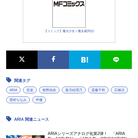
【コミック】魔法少女ノ魔女裁判(2)
関連タグ
ARIA
音楽
牧野由依
葉月絵理乃
斎藤千和
広橋涼
西村ちなみ
声優
ARIA 関連ニュース
ARIAシリーズアナログ化第2弾！ 「ARIA