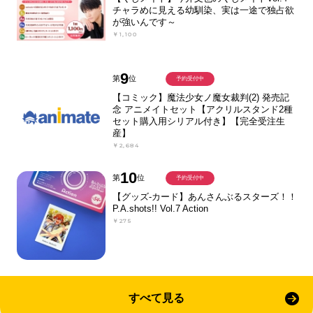
チャラめに見える幼馴染、実は一途で独占欲
が強いんです～
￥1,100
9
第
位
予約受付中
【コミック】魔法少女ノ魔女裁判(2) 発売記
念 アニメイトセット【アクリルスタンド2種
セット購入用シリアル付き】【完全受注生
産】
￥2,684
10
第
位
予約受付中
【グッズ-カード】あんさんぶるスターズ！！
P.A.shots!! Vol.7 Action
￥275
すべて見る