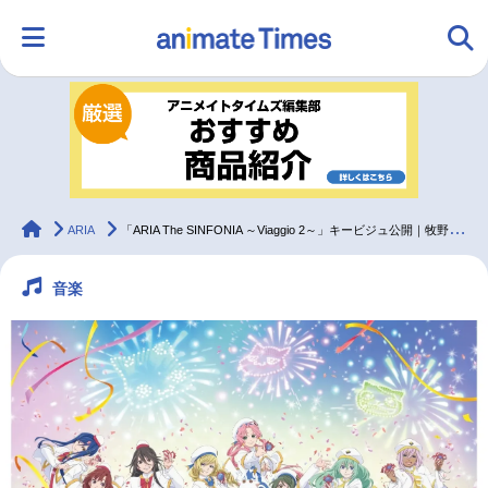
HOME
ランキング
アニメ
声優
ラジオ
みんなの声
グッズ
映画
animateTimes
ARIA
「ARIA The SINFONIA ～Viaggio 2～」キービジュ公開｜牧野由依ら声優陣も登壇の生配信＆配信チケット発売
音楽
マンガ・ラノベ
ゲーム・アプリ
音楽
コスプレ
2.5次元
配信・Vtuber
トレンド
無料マンガ
最新記事一覧
アニメ記事一覧
声優記事一覧