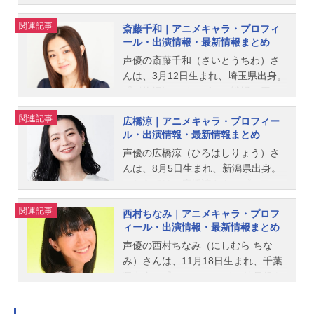
オススメ記事をご紹介！
関連記事
斎藤千和｜アニメキャラ・プロフィ
ール・出演情報・最新情報まとめ
声優の斎藤千和（さいとうちわ）さ
んは、3月12日生まれ、埼玉県出身。
『〈物語〉シリーズ』の戦場ヶ原ひ
たぎ役をはじめ、『魔法少女まどか
関連記事
広橋涼｜アニメキャラ・プロフィー
☆マギカ』の暁美ほむら役など、人
ル・出演情報・最新情報まとめ
気作品のキャラクターを多く演じて
います。こちらでは、斎藤千和さん
声優の広橋涼（ひろはしりょう）さ
のオススメ記事をご紹介！
んは、8月5日生まれ、新潟県出身。
こちらでは、広橋涼さんのプロフィ
ールと関連記事を紹介します。
関連記事
西村ちなみ｜アニメキャラ・プロフ
ィール・出演情報・最新情報まとめ
声優の西村ちなみ（にしむら ちな
み）さんは、11月18日生まれ、千葉
県出身。『ARIA』のアリア社長役を
はじめ、『スマイルプリキュア！』
の青木れいか/キュアビューティ役な