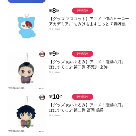
8
第
位
予約受付中
【グッズ-マスコット】アニメ『僕のヒーロー
アカデミア』 ちみけもますこっと 7.轟凍焦
￥2,200
9
第
位
予約受付中
【グッズ-ぬいぐるみ】アニメ「鬼滅の刃」
ぽにすてっぷ 第二弾 不死川 玄弥
￥1,980
10
第
位
予約受付中
【グッズ-ぬいぐるみ】アニメ「鬼滅の刃」
ぽにすてっぷ 第二弾 冨岡 義勇
￥1,980