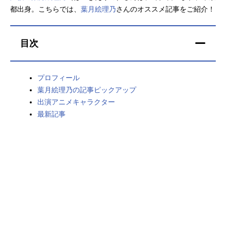
都出身。こちらでは、
葉月絵理乃
さんのオススメ記事をご紹介！
アニメ映画一覧
実写化映画一覧
今期アニメ曜日別一覧
目次
春アニメ
夏アニメ
プロフィール
秋アニメ
冬アニメ
葉月絵理乃の記事ピックアップ
出演アニメキャラクター
男性声優/女性声優一覧
最新記事
FOLLOW US