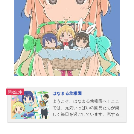
あかね色に染まる坂放送形態TVアニ
メスケジュール2008年10月3日
（金）～2008年12月19日（金）チバ
テレビほか話数全12話キャスト長瀬
準一：羽多野渉片桐優姫：釘宮理恵
長瀬湊：平野綾霧生つかさ：井上麻
里奈綾小路華恋：加藤英美里白石な
ごみ：広橋涼椎名観月：田中理恵橘
ミコト：葉月絵理乃二条亜矢：福原
香織西野冬彦：石田彰杉下先生：小
山力也長瀬・父：コング桑田長瀬・
母：田中敦子スタッフ監督：元永慶
太郎...
関連記事
はなまる幼稚園
ようこそ、はなまる幼稚園へ！ここ
では、元気いっぱいの園児たちが楽
しく毎日を過ごしています。恋する
女の子・杏ちゃんは担任の土田先生
のことが大好き。その恋を応援する