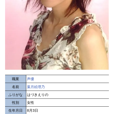
職業
声優
名前
葉月絵理乃
ふりがな
はづきえりの
性別
女性
生年月日
8月3日