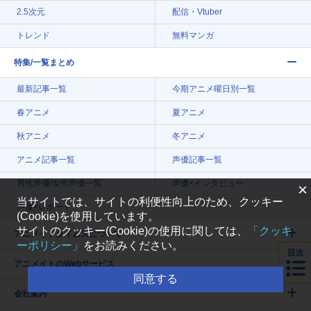
2.5次元
配信・Vtuber
トレンド
無料マンガ
特集/一覧まとめ
最新記事一覧
今期アニメ曜日別一覧
春アニメ
夏アニメ
秋アニメ
冬アニメ
アニメ記事一覧
声優記事一覧
男性声優/女性声優一覧
声優×インタビュー
×
当サイトでは、サイトの利便性向上のため、クッキー
声優×レポート
(Cookie)を使用しています。
サイトのクッキー(Cookie)の使用に関しては、
「クッキ
アニメイトタイムズについて
ーポリシー」
をお読みください。
目次
アニメイトのWebサービス
同意する
会社案内