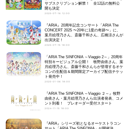
サブスクリプション解禁！ 全12話の無料公
開も決定
2025-07-16 12:00
『ARIA』20周年記念コンサート「ARIA The
CONCERT 2025 〜20年に1度の奇跡〜」に、
葉月絵理乃さん、斎藤千和さん、広橋涼さんが
出演決定！
2025-07-15 18:00
「ARIA The SINFONIA ～Viaggio 2～」20周年
特別キービジュアル公開！ 牧野由依さん、葉
月絵理乃さん、斎藤千和さんらが登壇するオケ
コンの生配信＆期間限定アーカイブ配信チケッ
ト発売中！
2025-01-06 18:00
『ARIA The SINFONIA ～Viaggio ２～』牧野
由依さん・葉月絵理乃さんら出演者発表、コメ
ント到着！ プレオーダー受付スタート
2024-11-15 18:00
『ARIA』シリーズ初となるオーケストラコン
サート「ARIA The SINFONIA」が開催決