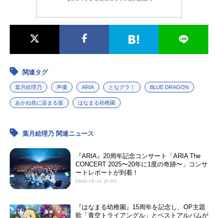
悟：大亀あすか西風先生：恒松あゆ
み水主川先生：小笠原亜里沙園長先
生：青山桐子桜：本名陽子花丸先
生：遊佐浩二真弓：斎藤千和組長：
小西克幸スタッフ原作：勇人（掲
載：「ヤングガンガン」スクウェ
ア...
関連タグ
葉月絵理乃
声優
ARIA
となグラ！
BLUE DRAGON
あかね色に染まる坂
はなまる幼稚園
葉月絵理乃 関連ニュース
『ARIA』20周年記念コンサート「ARIA The
CONCERT 2025〜20年に1度の奇跡〜」コンサ
ートレポートが到着！
2025-10-14 21:00
『はなまる幼稚園』15周年を記念し、OP主題
歌「青空トライアングル」とベストアルバムが