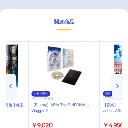
関連商品
お取り寄せ
通常
2025/10/29 発売
2025/06/25 発売
D 放課後保健室
【Blu-ray】ARIA The SINFONIA ～
【音楽】「AR
Viaggio ２ ～
ルバム ARIA Th
￥9,020
￥4,950