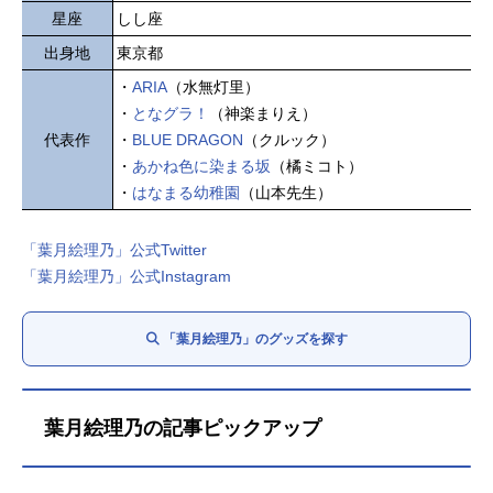
星座
しし座
出身地
東京都
・
ARIA
（水無灯里）
・
となグラ！
（神楽まりえ）
代表作
・
BLUE DRAGON
（クルック）
・
あかね色に染まる坂
（橘ミコト）
・
はなまる幼稚園
（山本先生）
「葉月絵理乃」公式Twitter
「葉月絵理乃」公式Instagram
「葉月絵理乃」のグッズを探す
葉月絵理乃の記事ピックアップ