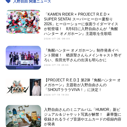
入野自由 関連ニュース
「KAMEN RIDER × PROJECT R.E.D ×
SUPER SENTAI スーパーヒーロー夏祭り
2026」ヒーローショーに仮面ライダーマイス
が初登場！ 8月6日に入野自由さんが『角醒
ハンター オメガホーン』主題歌を生歌唱
2026-07-26 08:00
『角醒ハンター オメガホーン』制作発表イベ
ント開催！ 楢原聖さんらメインキャスト勢ぞ
ろい、長田光平さんの出演も明らかに
2026-07-19 23:55
【PROJECT R.E.D.】第2弾『角醒ハンター オ
メガホーン』主題歌が入野自由さんの
「SHOUTラララVIVA！」に決定！
2026-07-19 19:30
入野自由さんのミニアルバム「HUMOR」新ビ
ジュアル＆ジャケット写真が解禁！ 豪華盤に
収録されるライブ音源やエムカードの収録内容
が発表