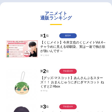
アニメイト
通販ランキング
1
第
位
発売中
【くじメイト】今井文也のくじメイトVol.4～
チャラめに見える幼馴染、実は一途で独占欲
が強いんです～
￥1,100
2
第
位
予約受付中
【グッズ-マスコット】あんさんぶるスター
ズ！！ おまんじゅうにぎにぎマスコット ね
くすと2 Hbox
￥770
3
第
位
予約受付中