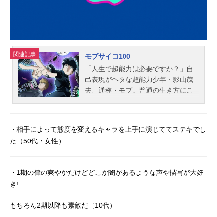
関連記事
モブサイコ100
「人生で超能力は必要ですか？」自
己表現がヘタな超能力少年・影山茂
夫、通称・モブ。普通の生き方にこ
だわり、超能力を封印しているモブ
だが、感情が昂り、その数値が100に
なったとき、彼の身に何かが起こ
・相手によって態度を変えるキャラを上手に演じててステキでし
る！！インチキ霊能力者、悪霊、謎
た（50代・女性）
の組織……モブを取り巻く様々な人
に囲まれて、彼はいったい何を思
い、何を選ぶのか？作品名モブサイ
・1期の律の爽やかだけどどこか闇があるような声や描写が大好
コ100放送形態TVアニメスケジュー
き!
ル2016年7月12日（火）～2016年9
月27日（火）TOKYOMXほか話数全1
もちろん2期以降も素敵だ（10代）
2話キャスト影山茂夫（モブ）：伊藤