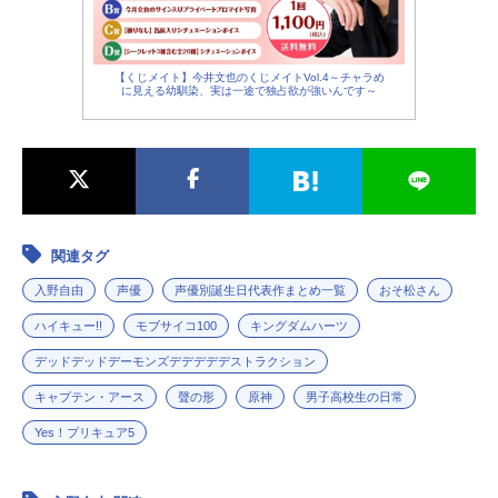
【くじメイト】今井文也のくじメイトVol.4～チャラめ
に見える幼馴染、実は一途で独占欲が強いんです～
関連タグ
入野自由
声優
声優別誕生日代表作まとめ一覧
おそ松さん
ハイキュー!!
モブサイコ100
キングダムハーツ
デッドデッドデーモンズデデデデデストラクション
キャプテン・アース
聲の形
原神
男子高校生の日常
Yes！プリキュア5