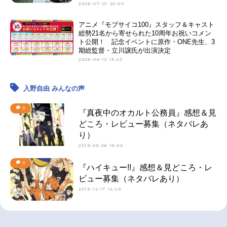
2026-07-01 20:00
アニメ『モブサイコ100』スタッフ＆キャスト
総勢21名から寄せられた10周年お祝いコメン
ト公開！ 記念イベントに原作・ONE先生、3
期総監督・立川譲氏が出演決定
2026-06-12 13:40
入野自由 みんなの声
8
『真夜中のオカルト公務員』感想＆見
どころ・レビュー募集（ネタバレあ
り）
2019-05-28 18:00
6
『ハイキュー!!』感想＆見どころ・レ
ビュー募集（ネタバレあり）
2019-12-17 12:49