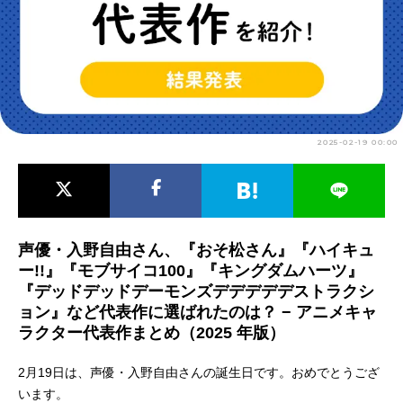
アニメ映画一覧
実写化映画一覧
今期アニメ曜日別一覧
春アニメ
夏アニメ
2025-02-19 00:00
秋アニメ
冬アニメ
男性声優/女性声優一覧
FOLLOW US
声優・入野自由さん、『おそ松さん』『ハイキュ
ー!!』『モブサイコ100』『キングダムハーツ』
『デッドデッドデーモンズデデデデデストラクシ
ョン』など代表作に選ばれたのは？ − アニメキャ
ラクター代表作まとめ（2025 年版）
2月19日は、声優・入野自由さんの誕生日です。おめでとうござ
います。