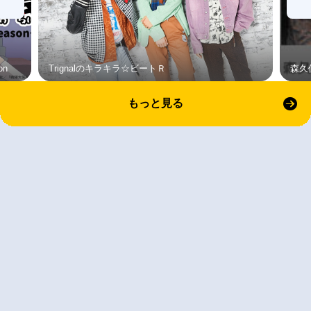
on
Trignalのキラキラ☆ビートＲ
森久
もっと見る