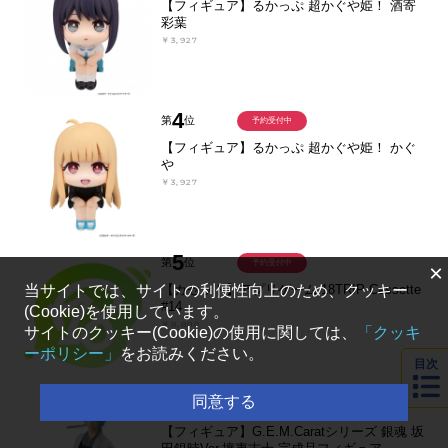
【フィギュア】るかっぷ 超かぐや姫！ 酒寄
彩葉
￥3,927
4
第
位
予約受付中
【フィギュア】るかっぷ 超かぐや姫！ かぐ
や
￥3,927
5
第
位
予約受付中
×
【カセット】アプリゲーム 18TRIP Cassette
当サイトでは、サイトの利便性向上のため、クッキー
#14
(Cookie)を使用しています。
￥8,800
サイトのクッキー(Cookie)の使用に関しては、
「クッキ
ーポリシー」
をお読みください。
目次
6
同意する
第
位
予約受付中
【フィギュア】G.E.M.Caratシリーズ 銀魂 坂