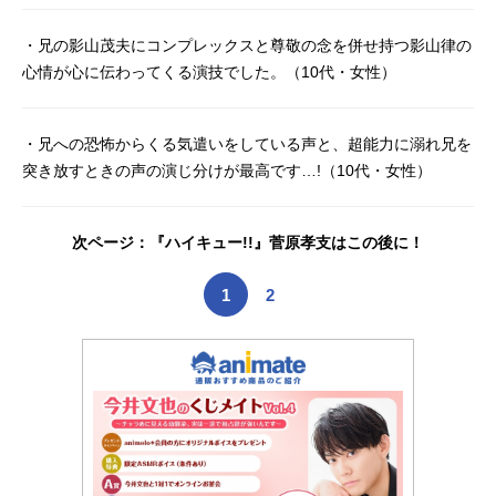
節生霊幻新隆：櫻井孝宏エクボ：大
塚明夫影山律：入野自由花沢輝気：
・兄の影山茂夫にコンプレックスと尊敬の念を併せ持つ影山律の
松岡禎丞鬼瓦天牙：細谷佳正米里イ
心情が心に伝わってくる演技でした。（10代・女性）
チ：藤村歩暗田トメ：種﨑敦美ツボ
ミ：佐武宇綺スタッフ原作：ONE
（小学館「マンガワン」連載）監
・兄への恐怖からくる気遣いをしている声と、超能力に溺れ兄を
督：立川譲シリーズ構成：瀬古浩司
突き放すときの声の演じ分けが最高です…!（10代・女性）
キャラクターデザイン：亀田祥倫美
術監督：河野羚色彩設計：中山しほ
子撮影監督：古本真由子編集：廣瀬
次ページ：『ハイキュー!!』菅原孝支はこの後に！
清志音響監督：若林和弘音楽：川井
憲次アニメーション制作：ボンズ主
題歌OP：「99」MOBCHOIRED：
1
2
「リフレインボーイ」ALLOFF公開
開始年＆季節2016夏アニメ(C)2016O
NE・小学館／「モブサイコ100」製
作委員会『モブサイコ100』公式サイ
ト『モブサイコ100』公式X（Twitte
r） 「モブサイ...