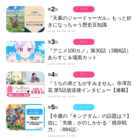
2
第
位
アニメ
『天幕のジャードゥーガル』もっと好
きになっちゃう歴史豆知識
2026-08-06 18:30
3
第
位
アニメ
『アニメ100カノ』第30話（3期6話）
あらすじ＆場面カット
2026-08-06 18:55
4
第
位
アニメ
『うちの弟どもがすみません』寺澤百
花 第5話放送後インタビュー【連載】
2026-08-06 12:00
5
第
位
マンガ・ラノベ
【今週の『キングダム』の話題は？】
信に「失敗」がのしかかる「残存戦
力」〈884話〉
2026-08-06 17:00