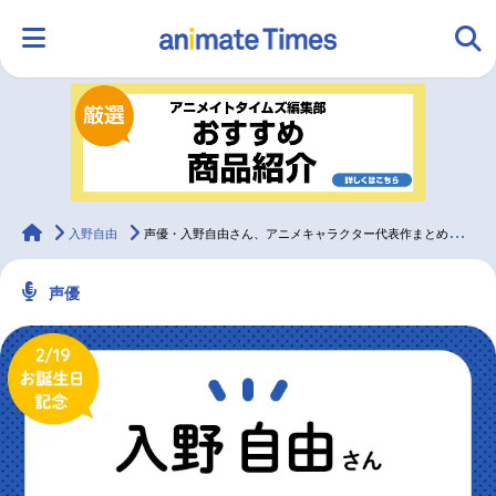
HOME
ランキング
アニメ
声優
ラジオ
みんなの声
グッズ
映画
animateTimes
入野自由
声優・入野自由さん、アニメキャラクター代表作まとめ（2025年版）
声優
マンガ・ラノベ
ゲーム・アプリ
音楽
コスプレ
2.5次元
配信・Vtuber
トレンド
無料マンガ
最新記事一覧
アニメ記事一覧
声優記事一覧