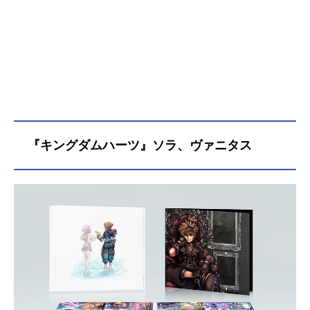
リッツコミックス」刊監督：黒川智
之シリーズ構成・脚本：吉田玲子キ
ャラクターデザイン・総作画監督：
伊東伸高美術監督：西村美香音楽：
梅林太郎アニメーション制作：Produ
ction+h.製作幹事・配給：ギャガ製
作...
『キングダムハーツ』ソラ、ヴァニタス