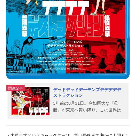
関連記事
デッドデッドデーモンズデデデデデ
ストラクション
3年前の8月31日。突如巨大な『母
艦』が東京へ舞い降り、この世界は
終わりを迎えるかにみえた──その
後、絶望は日常に溶け込み、大きな
円盤が空に浮かぶ世界は今日も変わ
・大葉圭太というキャラクターは、実は侵略者で密かに人間とし