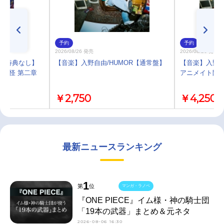
予約
予約
2026/08/26 発売
2026/08/26 発売
)・特典なし】
【音楽】入野自由/HUMOR【通常盤】
【音楽】入野自
モノノ怪 第二章
アニメイト限
￥2,750
￥4,250
最新ニュースランキング
1
第
位
マンガ・ラノベ
『ONE PIECE』イム様・神の騎士団
「19本の武器」まとめ＆元ネタ
2026-08-06 16:30