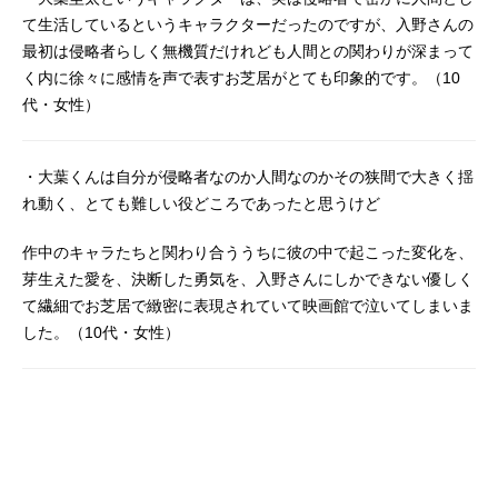
らず廻り続ける。友情と初恋と終末
て生活しているというキャラクターだったのですが、入野さんの
と･･･2人の少女のディストピア青春
最初は侵略者らしく無機質だけれども人間との関わりが深まって
日常譚!!作品名デッドデッドデーモン
ズデデデデデストラクション放送形
く内に徐々に感情を声で表すお芝居がとても印象的です。（10
態劇場版アニメスケジュール前章：2
代・女性）
024年3月22日（金）後章：2024年5
月24日（金）キャスト小山門出：幾
田りら中川凰蘭：あの栗原キホ：種
・大葉くんは自分が侵略者なのか人間なのかその狭間で大きく揺
﨑敦美出元亜衣：島袋美由利平間
れ動く、とても難しい役どころであったと思うけど
凛：大木咲絵子竹本ふたば：和氣あ
ず未田井沼マコト：白石涼子大葉圭
作中のキャラたちと関わり合ううちに彼の中で起こった変化を、
太：入野自由小比類巻健一：内山昂
芽生えた愛を、決断した勇気を、入野さんにしかできない優しく
輝渡良瀬：坂泰斗中川ひろし：諏訪
て繊細でお芝居で緻密に表現されていて映画館で泣いてしまいま
部順一小山ノブオ：津田健次郎イソ
した。（10代・女性）
ベやん：杉田智和デベ子：TARAKO
議長：竹中直人尾城：沢城千春須丸
光：大西沙織宝田：松田健一郎三浦
太郎：河西健吾荻野：こばたけまさ
ふみスタッフ原作：浅野いにお「デ
ッドデッドデーモンズデデデデデス
トラクション」小学館「ビッグスピ