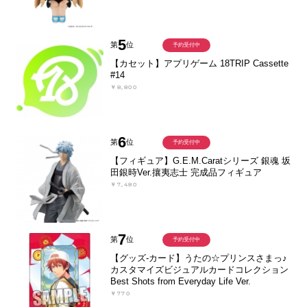
5
第
位
予約受付中
【カセット】アプリゲーム 18TRIP Cassette
#14
￥8,800
6
第
位
予約受付中
【フィギュア】G.E.M.Caratシリーズ 銀魂 坂
田銀時Ver.攘夷志士 完成品フィギュア
￥7,480
7
第
位
予約受付中
【グッズ-カード】うたの☆プリンスさまっ♪
カスタマイズビジュアルカードコレクション
Best Shots from Everyday Life Ver.
￥770