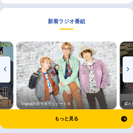
新着ラジオ番組
Trignalのキラキラ☆ビートＲ
森久
もっと見る