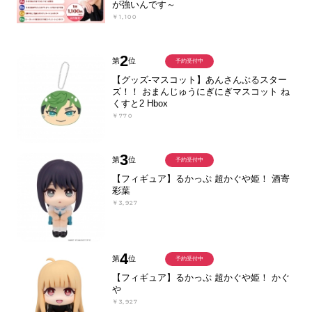
が強いんです～
￥1,100
2
第
位
予約受付中
【グッズ-マスコット】あんさんぶるスター
ズ！！ おまんじゅうにぎにぎマスコット ね
くすと2 Hbox
￥770
3
第
位
予約受付中
【フィギュア】るかっぷ 超かぐや姫！ 酒寄
彩葉
￥3,927
4
第
位
予約受付中
【フィギュア】るかっぷ 超かぐや姫！ かぐ
や
￥3,927