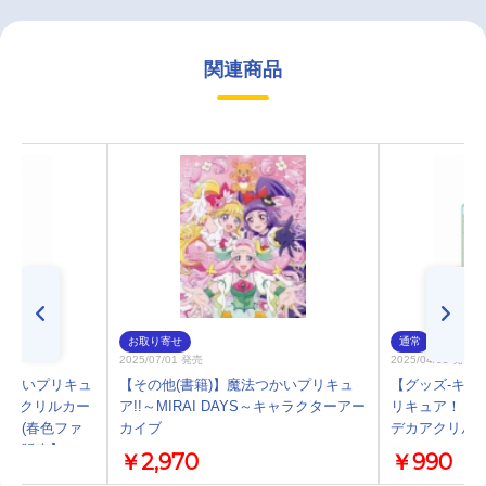
関連商品
お取り寄せ
通常
2025/07/01 発売
2025/04/05 発売
つかいプリキュ
【その他(書籍)】魔法つかいプリキュ
【グッズ-キー
S～ アクリルカー
ア!!～MIRAI DAYS～キャラクターアー
リキュア！！～M
ルン(春色ファ
カイブ
デカアクリルキ
先行販売】
は&モフルン(
￥2,970
￥990
メイト先行販