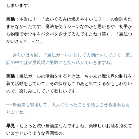
しまいます。
高橋：
本当に！ 「ぬいぐるみは燃えやすいモフ！」の台詞もた
まらなかったです。魔法を使うシーンなのかと思いきや、初手か
ら物理でホウキをパタパタさせてるんですよね（笑）。「魔法つ
かいさん!?」って。
──みらいは今回、「魔法ガール」として人助けをしていて、第1
話の中では火災現場に勇敢にも突っ込んでいきますね。
高橋：
魔法ガールの活動をするときは、ちゃんと魔法界の制服を
着て活動をしていて。その伏線もこのあと出てくるかもしれない
ので、楽しみにしていて欲しいです。
──居酒屋も登場して、大人になったことを感じさせる場面もあ
りますね。
早見：
ちょっと渋い居酒屋なんですよね。美味しいお酒を揃えて
いますというような雰囲気の。