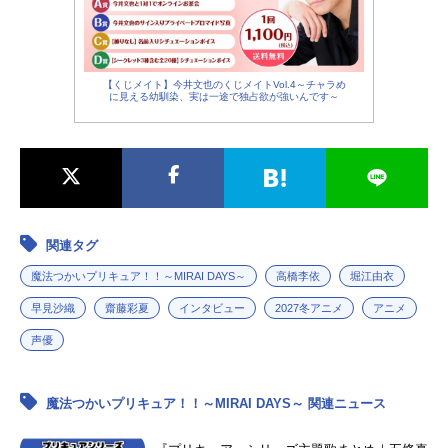
【くじメイト】今井文也のくじメイトVol.4～チャラめ
に見える幼馴染、実は一途で独占欲が強いんです～
関連タグ
魔法つかいプリキュア！！～MIRAI DAYS～
高橋李依
堀江由衣
早見沙織
齋藤彩夏
インタビュー
2027冬アニメ
アニメ
声優
魔法つかいプリキュア！！～MIRAI DAYS～ 関連ニュース