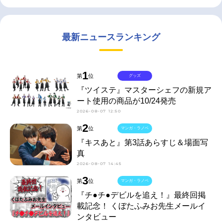
最新ニュースランキング
1
第
位
グッズ
『ツイステ』マスターシェフの新規ア
ート使用の商品が10/24発売
2026-08-07 12:50
2
第
位
マンガ・ラノベ
『キスあと』第3話あらすじ＆場面写
真
2026-08-07 14:45
3
第
位
マンガ・ラノベ
『チ●チ●デビルを追え！』最終回掲
載記念！ くぼたふみお先生メールイ
ンタビュー