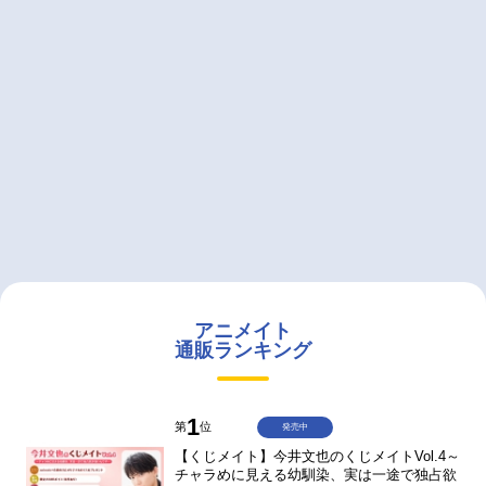
アニメイト
通販ランキング
1
第
位
発売中
【くじメイト】今井文也のくじメイトVol.4～
チャラめに見える幼馴染、実は一途で独占欲