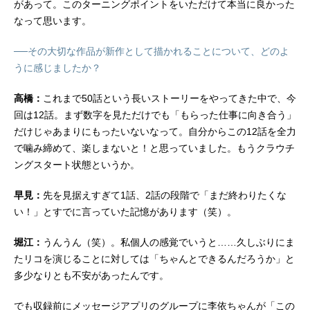
があって。このターニングポイントをいただけて本当に良かった
なって思います。
──その大切な作品が新作として描かれることについて、どのよ
うに感じましたか？
高橋：
これまで50話という長いストーリーをやってきた中で、今
回は12話。まず数字を見ただけでも「もらった仕事に向き合う」
だけじゃあまりにもったいないなって。自分からこの12話を全力
で噛み締めて、楽しまないと！と思っていました。もうクラウチ
ングスタート状態というか。
早見：
先を見据えすぎて1話、2話の段階で「まだ終わりたくな
い！」とすでに言っていた記憶があります（笑）。
堀江：
うんうん（笑）。私個人の感覚でいうと……久しぶりにま
たリコを演じることに対しては「ちゃんとできるんだろうか」と
多少なりとも不安があったんです。
でも収録前にメッセージアプリのグループに李依ちゃんが「この