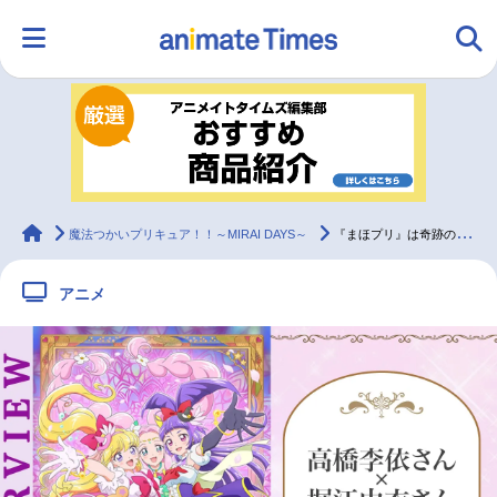
HOME
ランキング
アニメ
声優
ラジオ
みんなの声
グッズ
映画
animateTimes
魔法つかいプリキュア！！～MIRAI DAYS～
『まほプリ』は奇跡の物語！高橋李依×堀江由衣×早見沙織×齋藤彩夏が続編の魅力を語る
アニメ
マンガ・ラノベ
ゲーム・アプリ
音楽
コスプレ
2.5次元
配信・Vtuber
トレンド
無料マンガ
最新記事一覧
アニメ記事一覧
声優記事一覧