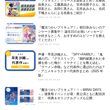
『プリキュア』シリーズ主題歌まとめ｜五條真
由美さん、工藤真由さん、宮本佳那子さん、池
田彩さん、吉田仁美さん、石井あみさん、吉武
千颯さんらによる名曲をご紹介！
2026-04-19 09:00
『魔法つかいプリキュア！』朝日奈みらいのア
ンケート募集中！ 誕生日のお祝いメッセージ
や好きなところ、おすすめのエピソードを教え
てください！
2025-06-01 13:00
声優・早見沙織さん、『SPY×FAMILY』『鬼
滅の刃』『グラスリップ』『婚約破棄された令
嬢を拾った俺が、イケナイことを教え込む』
『ラーメン赤猫』など代表作に選ばれたのは？
− アニメキャラクター代表作まとめ（2025 年
版）
2025-05-29 00:00
『魔法つかいプリキュア！！～MIRAI DAYS
～』後夜祭イベントが昼・夜公演ともに配信決
定！ 特典＆オリジナルグッズも公開
2025-04-25 19:00