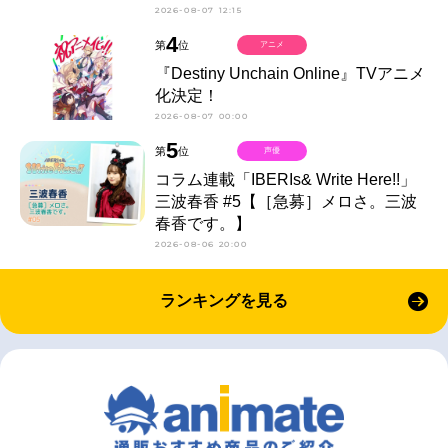
2026-08-07 12:15
4
第
位
アニメ
『Destiny Unchain Online』TVアニメ
化決定！
2026-08-07 00:00
5
第
位
声優
コラム連載「IBERIs& Write Here!!」
三波春香 #5【［急募］メロさ。三波
春香です。】
2026-08-06 20:00
ランキングを見る