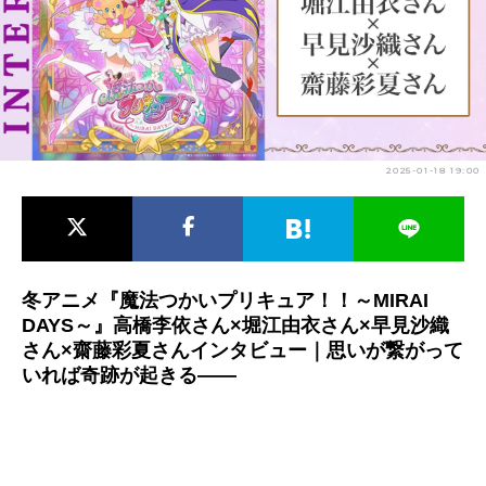
アニメ映画一覧
実写化映画一覧
今期アニメ曜日別一覧
春アニメ
夏アニメ
2025-01-18 19:00
秋アニメ
冬アニメ
男性声優/女性声優一覧
FOLLOW US
冬アニメ『魔法つかいプリキュア！！～MIRAI
DAYS～』高橋李依さん×堀江由衣さん×早見沙織
さん×齋藤彩夏さんインタビュー｜思いが繋がって
いれば奇跡が起きる――