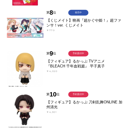
8
第
位
発売中
【くじメイト】映画『超かぐや姫！』超ファ
ンサ！ver. くじメイト
￥770
9
第
位
予約受付中
【フィギュア】るかっぷ TVアニメ
『BLEACH 千年血戦篇』 平子真子
￥4,020
10
第
位
予約受付中
【フィギュア】るかっぷ 刀剣乱舞ONLINE 加
州清光
￥4,301