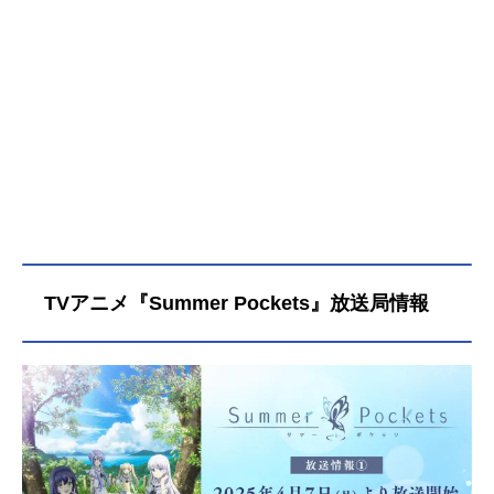
海とも空とも言えない境界線をただ
眺めていた。気がつけば少女はどこ
かへ行ってしまい、羽依里は狐に摘
まれた気分になりながら、祖母宅へ
向かう。そこではすでに親戚の叔母
がいて、遺品整理を行っていた。祖
母の思い出の品の片付けを手伝いな
がら、初めて触れる「島の生活」に
戸惑いつつも、順応していく。都会
暮らしでは知ることの無かった自然
とのふれ合い。忘れていた懐かしい
何かを、思い出させてくれるよう
TVアニメ『Summer Pockets』放送局情報
な、そんな生活だった。海を見つめ
る少女と出会った。不思議な蝶を探
す少女と出会った。思い出と海賊船
を探す少女と出会った。静かな灯台
で暮らす少女と出会った。島で新し
い仲間が出来た──この夏休みが終わ
らなければいいのにと、そう思っ
た。作品名SummerPockets放送形態