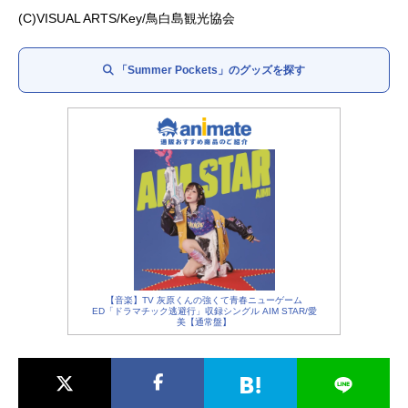
岬鏡子：
高本めぐみ
(C)VISUAL ARTS/Key/鳥白島観光協会
鳴瀬小鳩：
白石稔
イナリ：
鈴木このみ
「Summer Pockets」のグッズを探す
三谷良一：
熊谷健太郎
加納天善：浜田洋平
【音楽】TV 灰原くんの強くて青春ニューゲーム
ED「ドラマチック逃避行」収録シングル AIM STAR/愛
美【通常盤】