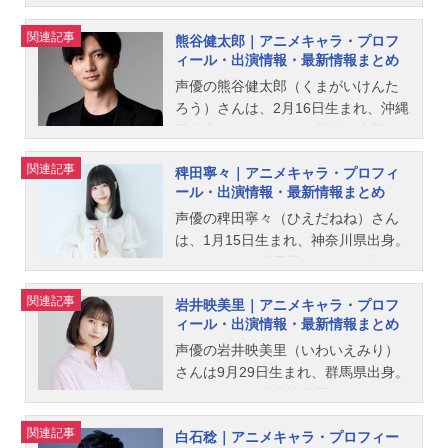
ご紹介！
☆』の桜あかり役をはじめ、『キミ
関連記事
熊谷健太郎｜アニメキャラ・プロフ
とアイドルプリキュア♪』の紫雨ここ
ィール・出演情報・最新情報まとめ
ろ／キュアキュンキュン役など、人
気作品のキャラクターを演じていま
声優の熊谷健太郎（くまがいけんた
す。こちらでは、高森奈津美さんの
ろう）さんは、2月16日生まれ、沖縄
オススメ記事をご紹介！
県出身。こちらでは、熊谷健太郎さ
んのプロフィールと関連記事を紹介
関連記事
稗田寧々｜アニメキャラ・プロフィ
します。
ール・出演情報・最新情報まとめ
声優の稗田寧々（ひえだねね）さん
は、1月15日生まれ、神奈川県出身。
こちらでは、稗田寧々さんのプロフ
ィールと関連記事を紹介します。
関連記事
岩井映美里｜アニメキャラ・プロフ
ィール・出演情報・最新情報まとめ
声優の岩井映美里（いわいえみり）
さんは9月29日生まれ、群馬県出身。
こちらでは、岩井映美里さんのオス
スメ記事をご紹介！
関連記事
白石稔｜アニメキャラ・プロフィー