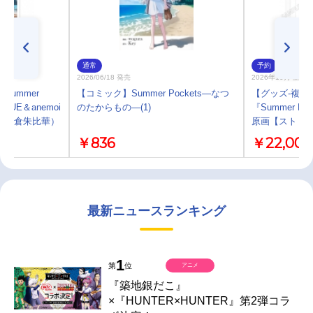
通常
予約
2026/06/18 発売
2026年10月 上旬
Summer
【コミック】Summer Pockets―なつ
【グッズ-複製
 BLUE＆anemoi
のたからもの―(1)
『Summer P
＆辻倉朱比華）
原画【ストリート
￥836
￥22,000
最新ニュースランキング
1
第
位
アニメ
『築地銀だこ』
×『HUNTER×HUNTER』第2弾コラ