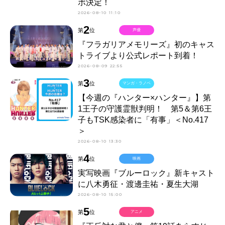
ボ決定！
2026-08-10 11:10
2
第
位
声優
『フラガリアメモリーズ』初のキャス
トライブより公式レポート到着！
2026-08-09 22:55
3
第
位
マンガ・ラノベ
【今週の『ハンター×ハンター』】第
1王子の守護霊獣判明！ 第5＆第6王
子もTSK感染者に「有事」＜No.417
＞
2026-08-10 13:30
4
第
位
映画
実写映画『ブルーロック』新キャスト
に八木勇征・渡邊圭祐・夏生大湖
2026-08-10 15:00
5
第
位
アニメ