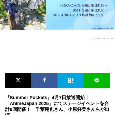
アニメ映画一覧
実写化映画一覧
今期アニメ曜日別一覧
春アニメ
夏アニメ
2025-02-28 16:45
秋アニメ
冬アニメ
男性声優/女性声優一覧
FOLLOW US
『Summer Pockets』4月7日放送開始｜
「AnimeJapan 2025」にてステージイベントを合
計6回開催！ 千葉翔也さん、小原好美さんらが出