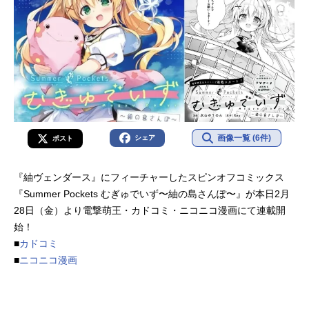
画像一覧 (6件)
シェア
ポスト
『紬ヴェンダース』にフィーチャーしたスピンオフコミックス
『Summer Pockets むぎゅでいず〜紬の島さんぽ〜』が本日2月
28日（金）より電撃萌王・カドコミ・ニコニコ漫画にて連載開
始！
■
カドコミ
■
ニコニコ漫画