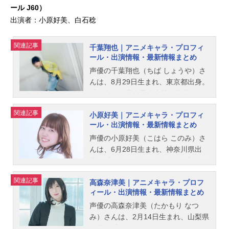
ール J60）
出演者：小原好美、白石稔
関連記事
千葉翔也｜アニメキャラ・プロフィ
ール・出演情報・最新情報まとめ
声優の千葉翔也（ちば しょうや）さ
んは、8月29日生まれ、東京都出身。
『ようこそ実力至上主義の教室へ』
の綾小路清隆役をはじめ、『86-エイ
関連記事
小原好美｜アニメキャラ・プロフィ
ティシックス-』のシンエイ・ノウゼ
ール・出演情報・最新情報まとめ
ン役など、人気作品のキャラクター
を多く演じています。こちらでは、
声優の小原好美（こはら このみ）さ
千葉翔也さんのオススメ記事をご紹
んは、6月28日生まれ、神奈川県出
介！
身。『スター☆トゥインクルプリキ
ュア』の羽衣ララ / キュアミルキー
関連記事
高森奈津美｜アニメキャラ・プロフ
役をはじめ、『かぐや様は告らせた
ィール・出演情報・最新情報まとめ
い～天才たちの恋愛頭脳戦～』の藤
原千花役など、人気作品のキャラク
声優の高森奈津美（たかもり なつ
ターを多く演じています。こちらで
み）さんは、2月14日生まれ、山梨県
は、小原好美さんのオススメ記事を
出身。『ジュエルペット てぃんくる