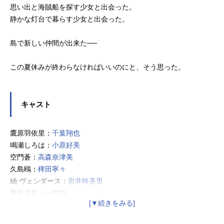
思い出と海賊船を探す少女と出会った。
静かな灯台で暮らす少女と出会った。
島で新しい仲間が出来た──
この夏休みが終わらなければいいのにと、そう思った。
キャスト
鷹原羽依里：
千葉翔也
鳴瀬しろは：
小原好美
空門蒼：
高森奈津美
久島鴎：
稗田寧々
紬 ヴェンダース：
岩井映美里
野村美希：一宮朔
水織静久：小山さほみ
加藤うみ：
田中あいみ