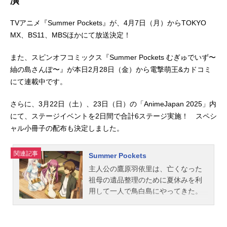
演
TVアニメ『Summer Pockets』が、4月7日（月）からTOKYO
MX、BS11、MBSほかにて放送決定！
また、スピンオフコミックス『Summer Pockets むぎゅでいず〜
紬の島さんぽ〜』が本日2月28日（金）から電撃萌王&カドコミ
にて連載中です。
さらに、3月22日（土）、23日（日）の「AnimeJapan 2025」内
にて、ステージイベントを2日間で合計6ステージ実施！ スペシ
ャル小冊子の配布も決定しました。
関連記事
Summer Pockets
主人公の鷹原羽依里は、亡くなった
祖母の遺品整理のために夏休みを利
用して一人で鳥白島にやってきた。
一日数本しかない連絡船を下りたと
き、一人の少女と出会う。彼女は潮
風に髪を遊ばせながら、遠くを……