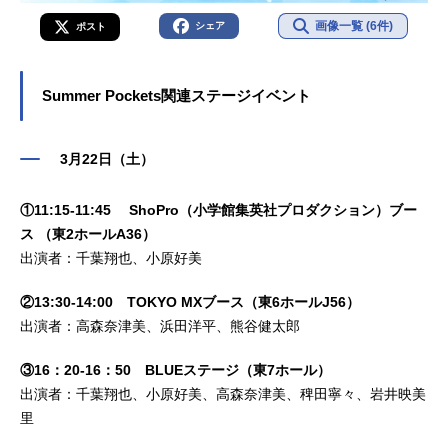
画像一覧 (6件)
シェア
ポスト
Summer Pockets関連ステージイベント
3月22日（土）
①11:15-11:45 ShoPro（小学館集英社プロダクション）ブー
ス （東2ホールA36）
出演者：千葉翔也、小原好美
②13:30-14:00 TOKYO MXブース（東6ホールJ56）
出演者：高森奈津美、浜田洋平、熊谷健太郎
③16：20-16：50 BLUEステージ（東7ホール）
出演者：千葉翔也、小原好美、高森奈津美、稗田寧々、岩井映美
里