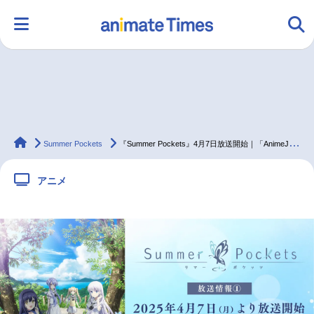
HOME
ランキング
アニメ
声優
animateTimes
ラジオ
みんなの声
グッズ
映画
Summer Pockets
『Summer Pockets』4月7日放送開始｜「AnimeJapan 2025」に千葉翔也ら出演
アニメ
マンガ・ラノベ
ゲーム・アプリ
音楽
コスプレ
2.5次元
配信・Vtuber
トレンド
無料マンガ
最新記事一覧
アニメ記事一覧
声優記事一覧