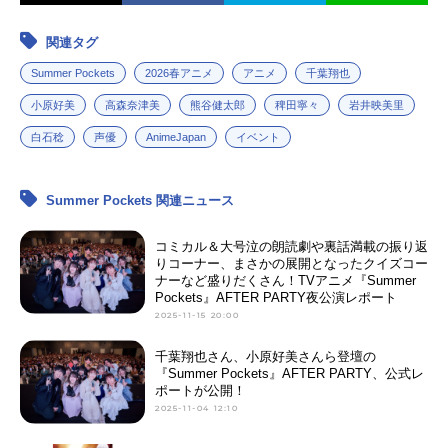
関連タグ
Summer Pockets
2026春アニメ
アニメ
千葉翔也
小原好美
高森奈津美
熊谷健太郎
稗田寧々
岩井映美里
白石稔
声優
AnimeJapan
イベント
Summer Pockets 関連ニュース
コミカル＆大号泣の朗読劇や裏話満載の振り返
りコーナー、まさかの展開となったクイズコー
ナーなど盛りだくさん！TVアニメ『Summer
Pockets』AFTER PARTY夜公演レポート
2025-11-15 20:00
千葉翔也さん、小原好美さんら登壇の
『Summer Pockets』AFTER PARTY、公式レ
ポートが公開！
2025-11-04 12:10