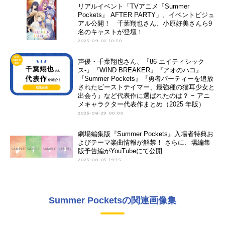
リアルイベント「TVアニメ『Summer
Pockets』 AFTER PARTY」、イベントビジュ
アル公開！ 千葉翔也さん、小原好美さんら9
名のキャストが登壇！
2025-09-02 10:50
声優・千葉翔也さん、『86-エイティシック
ス-』『WIND BREAKER』『アオのハコ』
『Summer Pockets』『勇者パーティーを追放
されたビーストテイマー、最強種の猫耳少女と
出会う』など代表作に選ばれたのは？ − アニ
メキャラクター代表作まとめ（2025 年版）
2025-08-29 00:00
劇場編集版『Summer Pockets』入場者特典お
よびテーマ楽曲情報が解禁！ さらに、場編集
版予告編がYouTubeにて公開
2025-08-05 19:15
Summer Pocketsの関連画像集