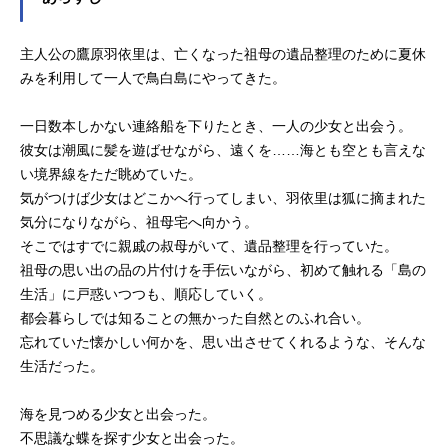
主人公の鷹原羽依里は、亡くなった祖母の遺品整理のために夏休
みを利用して一人で鳥白島にやってきた。
一日数本しかない連絡船を下りたとき、一人の少女と出会う。
彼女は潮風に髪を遊ばせながら、遠くを……海とも空とも言えな
い境界線をただ眺めていた。
気がつけば少女はどこかへ行ってしまい、羽依里は狐に摘まれた
気分になりながら、祖母宅へ向かう。
そこではすでに親戚の叔母がいて、遺品整理を行っていた。
祖母の思い出の品の片付けを手伝いながら、初めて触れる「島の
生活」に戸惑いつつも、順応していく。
都会暮らしでは知ることの無かった自然とのふれ合い。
忘れていた懐かしい何かを、思い出させてくれるような、そんな
生活だった。
海を見つめる少女と出会った。
不思議な蝶を探す少女と出会った。