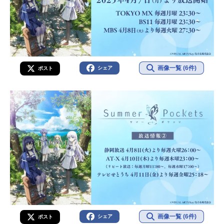
TVアニメスケジュール2025年4月7日
（月）～2025年9月29日（月）TOKY
OMX・BS11ほか劇場編集版：2025
年8月15日（金）話数全26話キャス
ト鷹原羽依里：千葉翔也鳴瀬しろ
は：小原好美空門蒼：高森奈津美久
画像一覧 (6件)
シェア
ポスト
島鴎：稗田...
画像一覧 (6件)
シェア
ポスト