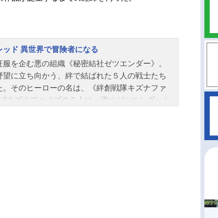
レッド 異世界で冒険者になる
征服を企む悪の組織《秘密結社ゼツエンダー》。
野望に立ち向かう、絆で結ばれた５人の戦士たち
た。そのヒーローの名は、《絆創戦隊キズナファ
》!!キズナファイブの５人は、遂にゼツエンダーと
終決戦へ。壮絶な戦いの中で傷付いていく仲間た
４人の想いを背に、《キズナレッド》は単身《絶
》へと挑む。激戦の果てに敵と相打ちになるレッ
命を落とした―――かに思われたのだが、気が付
そこは《未知の世界》だった！異世界でも困った
を救うため、真っ赤なヒーローは冒険者となり今
戦う！《異世界×戦隊ヒーロー》でおくる、絆の最
雄譚!!作品名戦隊レッド異世界で冒険者になる放送
Vアニメスケジュール2025年1月12日（日）～20