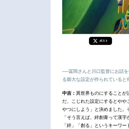
ポスト
──冨岡さんと川口監督にお話
る膨大な設定が作られていると
中吉：
異世界ものにすることが
だ、こじれた設定にするとやや
やつにしよう」と決めました。
「そう言えば、絆創膏って漢字
「絆」「創る」というキーワー