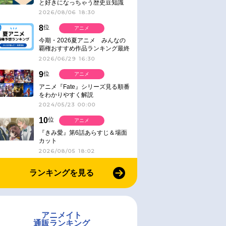
と好きになっちゃう歴史豆知識
2026/08/06 18:30
8
位
アニメ
今期・2026夏アニメ みんなの
覇権おすすめ作品ランキング最終
結果発表！
2026/06/29 16:30
9
位
アニメ
アニメ『Fate』シリーズ見る順番
をわかりやすく解説
2024/05/23 00:00
10
位
アニメ
『きみ愛』第6話あらすじ＆場面
カット
2026/08/05 18:02
ランキングを見る
アニメイト
通販ランキング