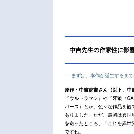
25年
キャ
アー
イ・
野智
ャ：
ダビ
中吉先生の作家性に影
ブル
美香堅
──まずは、本作が誕生するま
原作・中吉虎吉さん（以下、中
『ウルトラマン』や『牙狼〈GA
バース）とか。色々な作品を観
ありました。ただ、最初は異世
を送ったところ、「これを異世
ですね。