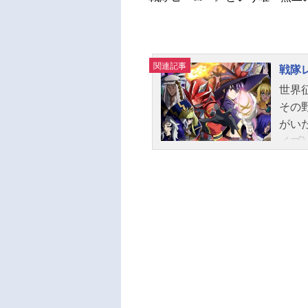
関連記事
戦隊
世界
その
がい
イブ
の最
ち。
縁王
ド。
くと
人々
日も
強英
形態T