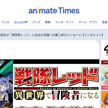
ラジオ
みんなの声
グッズ
映画
マンガ・ラノベ
ゲーム・アプリ
音楽
メ
声優
ラジオ
み
吉虎吉が『異世界レッド』に込めた特撮への愛と絆のメッセージ【インタビュー】
コスプレ
2.5次元
配信
アニメ映画一覧
今期アニメ曜日別一覧
実写化映画一覧
春アニメ
男性声優/女性声優一覧
夏アニメ
FOLLOW US