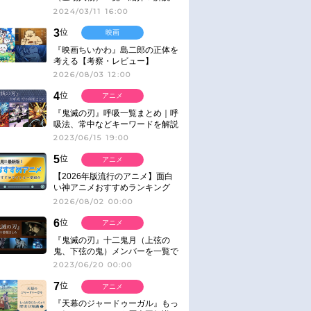
2024/03/11 16:00
3
位
映画
『映画ちいかわ』島二郎の正体を
考える【考察・レビュー】
2026/08/03 12:00
4
位
アニメ
『鬼滅の刃』呼吸一覧まとめ｜呼
吸法、常中などキーワードを解説
2023/06/15 19:00
5
位
アニメ
【2026年版流行のアニメ】面白
い神アニメおすすめランキング
【名作・話題作】｜ジャンル別人
2026/08/02 00:00
気作品をピックアップ
6
位
アニメ
『鬼滅の刃』十二鬼月（上弦の
鬼、下弦の鬼）メンバーを一覧で
紹介＆解説（登場鬼の情報まと
2023/06/20 00:00
め）
7
位
アニメ
『天幕のジャードゥーガル』もっ