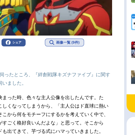
画像一覧 (9件)
シェア
を伺ったところ、『絆創戦隊キズナファイブ』に関す
伺いました。
決まった時、色々な主人公像を出したんです。た
こしくなってしまうから、「主人公はド直球に熱い
そこから何をモチーフにするかを考えていく中で、
がすごく格好良いんだよな」と思って。そこから
ドも出てきて、芋づる式にハマっていきました。