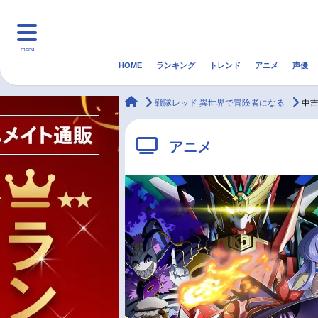
menu
HOME
ランキング
トレンド
アニメ
声優
HOME
ランキング
アニ
animateTimes
戦隊レッド 異世界で冒険者になる
中
マンガ・ラノベ
ゲーム・アプリ
音楽
アニメ
最新記事一覧
アニメ記事一覧
声優記事一覧