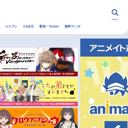
search
コスプレ
2.5次元
配信・Vtuber
無料マンガ
んなの声
グッズ
映画
・Vtuber
トレンド
無料マンガ
秋アニメ
冬アニメ