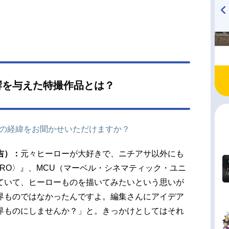
3月30日（日）TOKYOMX・AT-Xほか話数全12話
スト浅垣灯悟／キズナレッド：井藤智哉イドラ・
ヴォルン：稲垣好テルティナ・リズ・ワーグレ
TVアニメ『戦隊大失格』
ハイキュー!! 烏野高校放送部!
radio 大直会 2nd season
アヴァルロスト：田中美海ロゥジー・ミスト：大
敬ラーニヤ：白石晴香アジール・アヌマ・ククジ
古川慎シャウハ・シェムハザール：白石涼子アブ
：吉野裕行ヴィダン：鈴村健一万丈寺流／キズナ
響を与えた特撮作品とは？
ー：松風雅也飛星エミリ／キズナイエロー：菊地
岡修二／キズ...
での経緯をお聞かせいただけますか？
吉）：
元々ヒーローが大好きで、ニチアサ以外にも
RO〉』、MCU（マーベル・シネマティック・ユニ
ていて、ヒーローものを描いてみたいという思いが
界ものではなかったんですよ。編集さんにアイデア
界ものにしませんか？」と。きっかけとしてはそれ