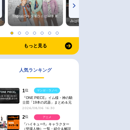
Trignalのキラキラ☆ビートＲ
森久保祥太郎×浪川大輔 つま
みは塩だけ
もっと見る
人気ランキング
1
位
マンガ・ラノベ
『ONE PIECE』イム様・神の騎
士団「19本の武器」まとめ＆元
ネタ
2026/08/06 16:30
2
位
アニメ
『ハイキュー!!』キャラクター
（登場人物）一覧・紹介＆解説