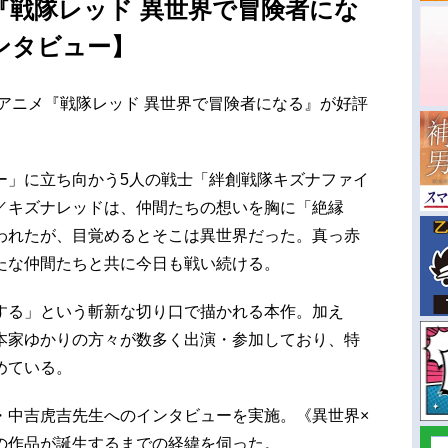
『戦隊レッド 異世界で冒険者にな
ンタビュー】
TVアニメ『戦隊レッド 異世界で冒険者になる』が好評
ー」に立ち向かう5人の戦士「絆創戦隊キズナファイ
／キズナレッドは、仲間たちの想いを胸に「絶縁
われたが、目覚めるとそこは異世界だった。真っ赤
たな仲間たちと共に今日も戦い続ける。
する」という斬新な切り口で描かれる本作。加え
本家ゆかりの方々が数多く出演・参加しており、特
めている。
・中吉虎吉先生へのインタビューを実施。《異世界×
の作品が誕生するまでの経緯を伺った。