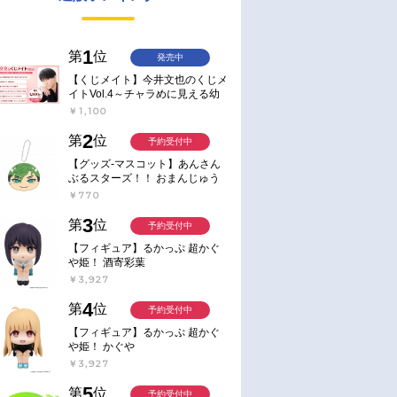
1
第
位
発売中
【くじメイト】今井文也のくじメ
イトVol.4～チャラめに見える幼
馴染、実は一途で独占欲が強いん
￥1,100
です～
2
第
位
予約受付中
【グッズ-マスコット】あんさん
ぶるスターズ！！ おまんじゅう
にぎにぎマスコット ねくすと2
￥770
Hbox
3
第
位
予約受付中
【フィギュア】るかっぷ 超かぐ
や姫！ 酒寄彩葉
￥3,927
4
第
位
予約受付中
【フィギュア】るかっぷ 超かぐ
や姫！ かぐや
￥3,927
5
第
位
予約受付中