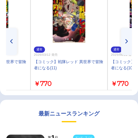
通常
通常
2026/03/12 発売
2025/09/11 発売
 異世界で冒険
【コミック】戦隊レッド 異世界で冒険
【コミック】戦
者になる(11)
者になる(10)
￥770
￥770
最新ニュースランキング
1
第
位
マンガ・ラノベ