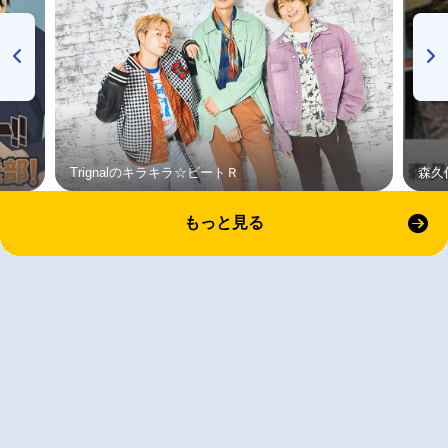
Trignalのキラキラ☆ビートＲ
森久
もっと見る