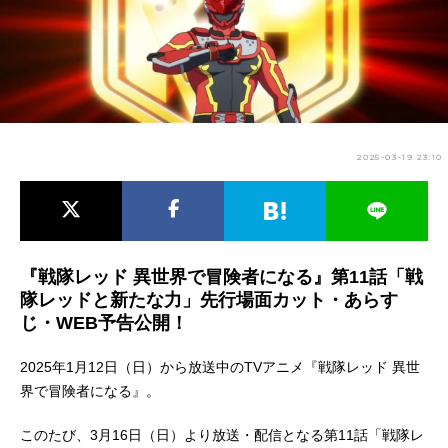
アニメ映画一覧
実写化映画一覧
今期アニメ曜日別一覧
春アニメ
夏アニメ
2025-03-19 23:10
秋アニメ
冬アニメ
男性声優/女性声優一覧
FOLLOW US
『戦隊レッド 異世界で冒険者になる』第11話「戦
隊レッドと新たな力」先行場面カット・あらす
じ・WEB予告公開！
2025年1月12日（日）から放送中のTVアニメ『戦隊レッド 異世
界で冒険者になる』。
このたび、3月16日（日）より放送・配信となる第11話「戦隊レ