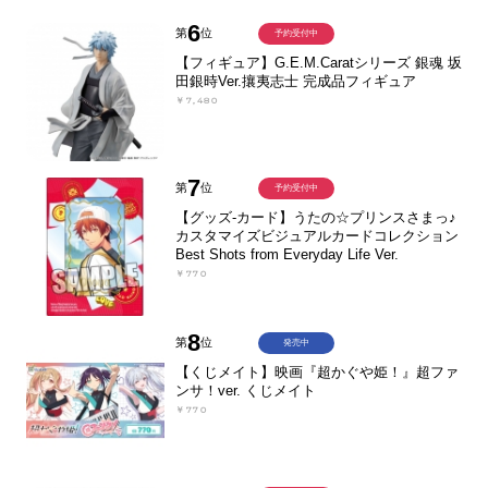
6
第
位
予約受付中
【フィギュア】G.E.M.Caratシリーズ 銀魂 坂
田銀時Ver.攘夷志士 完成品フィギュア
￥7,480
7
第
位
予約受付中
【グッズ-カード】うたの☆プリンスさまっ♪
カスタマイズビジュアルカードコレクション
Best Shots from Everyday Life Ver.
￥770
8
第
位
発売中
【くじメイト】映画『超かぐや姫！』超ファ
ンサ！ver. くじメイト
￥770