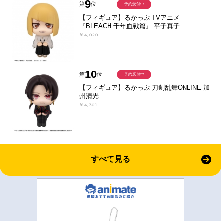
9
第
位
予約受付中
【フィギュア】るかっぷ TVアニメ
『BLEACH 千年血戦篇』 平子真子
￥4,020
10
第
位
予約受付中
【フィギュア】るかっぷ 刀剣乱舞ONLINE 加
州清光
￥4,301
すべて見る