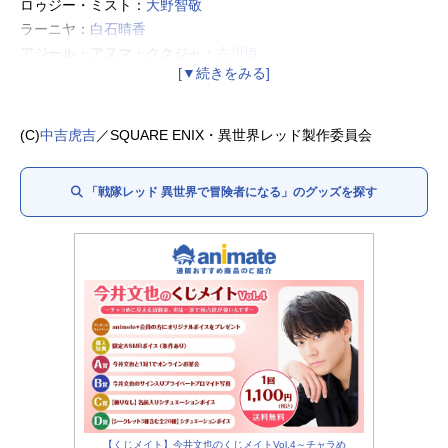
ロゥジー・ミスト：
大野智敬
ラーニヤ：
白石晴香
アジール・アヌマ・ククジャ：
古川慎
シャウハ・シェムハザール：
白石涼子
アブダビ：
吉野裕行
ヴィダン：
鈴村健一
(C)
中吉虎吉
／SQUARE ENIX・異世界レッド製作委員会
万丈寺流／キズナブルー：
松風雅也
飛星エミリ／キズナイエロー：
菊地美香
「戦隊レッド 異世界で冒険者になる」のグッズを探す
堅岡修二／キズナグリーン：
土田大
愛沢ツカサ／キズナピンク：
小宮有紗
二階堂天理／キズナシルバー：
M・A・O
【くじメイト】今井文也のくじメイトVol.4～チャラめ