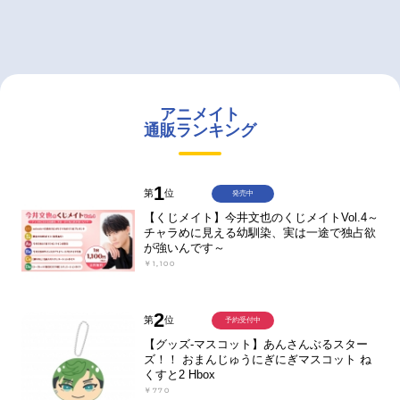
アニメイト
通販ランキング
1
第
位
発売中
【くじメイト】今井文也のくじメイトVol.4～
チャラめに見える幼馴染、実は一途で独占欲
が強いんです～
￥1,100
2
第
位
予約受付中
【グッズ-マスコット】あんさんぶるスター
ズ！！ おまんじゅうにぎにぎマスコット ね
くすと2 Hbox
￥770