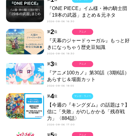
『ONE PIECE』イム様・神の騎士団
「19本の武器」まとめ＆元ネタ
2026-08-06 16:30
2
第
位
アニメ
『天幕のジャードゥーガル』もっと好
きになっちゃう歴史豆知識
2026-08-06 18:30
3
第
位
アニメ
『アニメ100カノ』第30話（3期6話）
あらすじ＆場面カット
2026-08-06 18:55
4
第
位
マンガ・ラノベ
【今週の『キングダム』の話題は？】
信に「失敗」がのしかかる「残存戦
力」〈884話〉
2026-08-06 17:00
5
第
位
アニメ