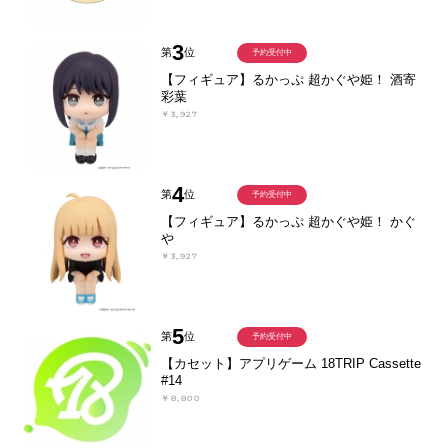
3
第
位
予約受付中
【フィギュア】るかっぷ 超かぐや姫！ 酒寄
彩葉
￥3,927
4
第
位
予約受付中
【フィギュア】るかっぷ 超かぐや姫！ かぐ
や
￥3,927
5
第
位
予約受付中
【カセット】アプリゲーム 18TRIP Cassette
#14
￥8,800