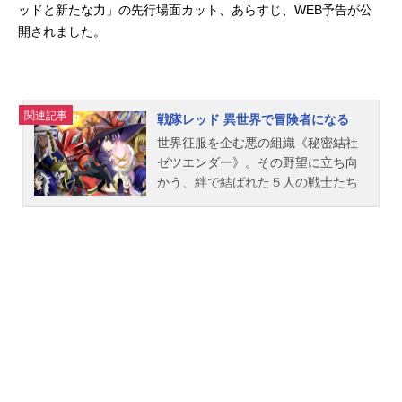
ッドと新たな力」の先行場面カット、あらすじ、WEB予告が公
開されました。
関連記事
戦隊レッド 異世界で冒険者になる
世界征服を企む悪の組織《秘密結社
ゼツエンダー》。その野望に立ち向
かう、絆で結ばれた５人の戦士たち
がいた。そのヒーローの名は、《絆
創戦隊キズナファイブ》!!キズナファ
イブの５人は、遂にゼツエンダーと
の最終決戦へ。壮絶な戦いの中で傷
付いていく仲間たち。４人の想いを
背に、《キズナレッド》は単身《絶
縁王》へと挑む。激戦の果てに敵と
相打ちになるレッド。命を落とした
―――かに思われたのだが、気が付
くとそこは《未知の世界》だった！
異世界でも困った人々を救うため、