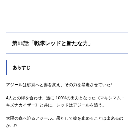
真っ赤なヒーローは冒険者となり今
日も戦う！《異世界×戦隊ヒーロー》
でおくる、絆の最強英雄譚!!作品名戦
隊レッド異世界で冒険者になる放送
形態TVアニメスケジュール2025年1
月12日（日）～2025年3月30日
第11話「戦隊レッドと新たな力」
（日）TOKYOMX・AT-Xほか話数全1
2話キャスト浅垣灯悟／キズナレッ
ド：井藤智哉イドラ・アーヴォル
ン：稲垣好テルティナ・リズ・ワー
あらすじ
グレイ・アヴァルロスト：田中美海
ロゥジー・ミスト：大野智敬ラーニ
アジールは砂嵐へと姿を変え、その力を暴走させていた!
ヤ：白石晴香アジール・アヌマ・ク
クジャ：古川慎シャウハ・シェムハ
4人との絆を合わせ、遂に 100%の出力となった《マキシマム・
ザール：白石涼子アブダビ：吉野裕
行ヴィダン：鈴村健一万丈寺流／キ
キズナカイザー》と共に、レッドはアジールを追う。
ズナブルー：松風雅也飛星エミリ／
キズナイエロー：菊地美香堅岡修二
太陽の森へ迫るアジール。果たして彼を止めることは出来るの
／キズ...
か...!?