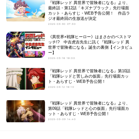
『戦隊レッド 異世界で冒険者になる』より、
最終話・第12話「キズナブラック」先行場面
カット・あらすじ・WEB予告公開！ 作品ラ
ジオ最終回の生放送が決定
2025-03-30 07:30
《異世界×戦隊ヒーロー》はまさかのベストマ
ッチ!? 中吉虎吉先生に訊く『戦隊レッド 異
世界で冒険者になる』誕生の裏側【インタビュ
ー】
2025-03-18 18:00
『戦隊レッド 異世界で冒険者になる』第10話
「戦隊レッドと苦しみの仮面」先行場面カッ
ト・あらすじ・WEB予告公開！
2025-03-12 18:10
『戦隊レッド 異世界で冒険者になる』より、
第09話「戦隊レッドと心の仮面」先行場面カ
ット・あらすじ・WEB予告公開！
2025-03-09 14:40