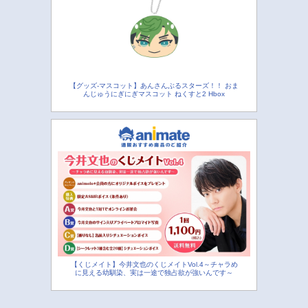
【グッズ-マスコット】あんさんぶるスターズ！！ おま
んじゅうにぎにぎマスコット ねくすと2 Hbox
【くじメイト】今井文也のくじメイトVol.4～チャラめ
に見える幼馴染、実は一途で独占欲が強いんです～