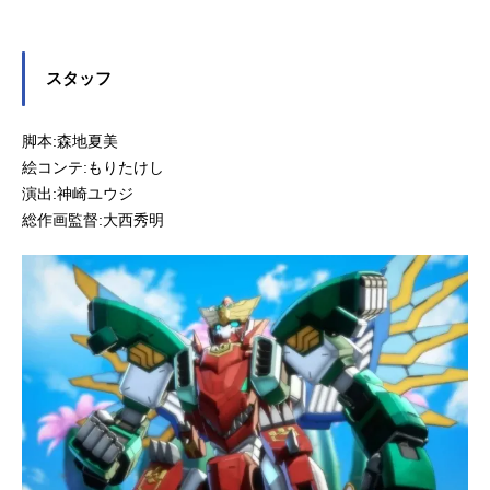
スタッフ
脚本:森地夏美
絵コンテ:もりたけし
演出:神崎ユウジ
総作画監督:大西秀明