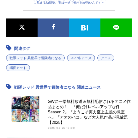
に見える幼馴染、実は一途で独占欲が強いんです～
関連タグ
戦隊レッド 異世界で冒険者になる
2027冬アニメ
アニメ
場面カット
戦隊レッド 異世界で冒険者になる 関連ニュース
GWに一挙無料放送＆無料配信されるアニメ作
品まとめ！ 『俺だけレベルアップな件
Season 2』『ようこそ実力至上主義の教室
へ』『アオのハコ』など大人気作品が見放題
【2025】
2025-04-25 17:00