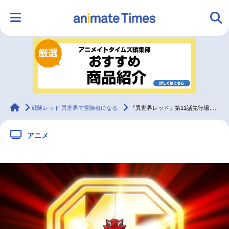
HOME
ランキング
アニメ
声優
ラジオ
みんなの声
グッズ
映画
animateTimes
戦隊レッド 異世界で冒険者になる
『異世界レッド』第11話先行場面カット＆あらすじ
アニメ
マンガ・ラノベ
ゲーム・アプリ
音楽
コスプレ
2.5次元
配信・Vtuber
トレンド
無料マンガ
最新記事一覧
アニメ記事一覧
声優記事一覧