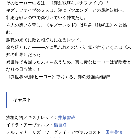
そのヒーローの名は、《絆創戦隊キズナファイブ》!!
キズナファイブの５人は、遂にゼツエンダーとの最終決戦へ。
壮絶な戦いの中で傷付いていく仲間たち。
４人の想いを背に、《キズナレッド》は単身《絶縁王》へと挑
む。
激戦の果てに敵と相打ちになるレッド。
命を落とした―――かに思われたのだが、気が付くとそこは《未
知の世界》だった！
異世界でも困った人々を救うため、真っ赤なヒーローは冒険者と
なり今日も戦う！
《異世界×戦隊ヒーロー》でおくる、絆の最強英雄譚!!
キャスト
浅垣灯悟／キズナレッド：
井藤智哉
イドラ・アーヴォルン：
稲垣好
テルティナ・リズ・ワーグレイ・アヴァルロスト：
田中美海