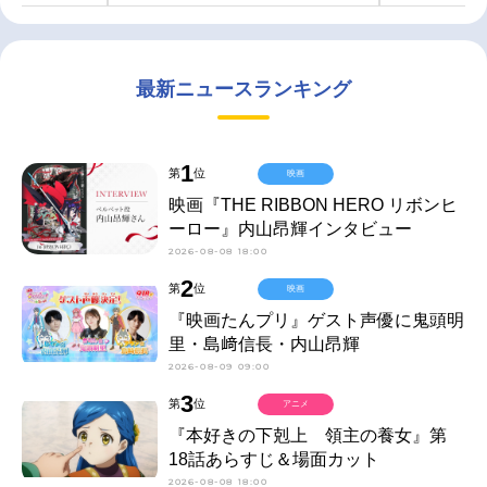
最新ニュースランキング
1
第
位
映画
映画『THE RIBBON HERO リボンヒ
ーロー』内山昂輝インタビュー
2026-08-08 18:00
2
第
位
映画
『映画たんプリ』ゲスト声優に鬼頭明
里・島﨑信長・内山昂輝
2026-08-09 09:00
3
第
位
アニメ
『本好きの下剋上 領主の養女』第
18話あらすじ＆場面カット
2026-08-08 18:00