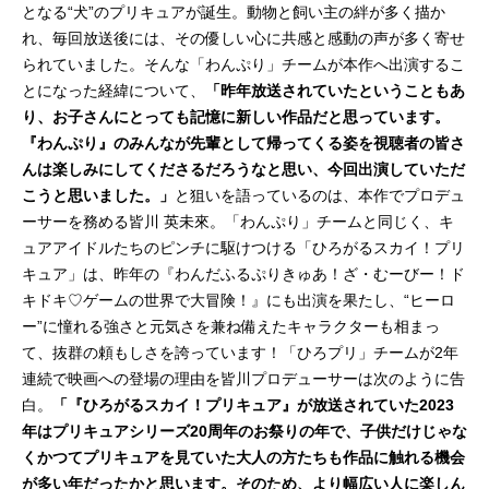
となる“犬”のプリキュアが誕生。動物と飼い主の絆が多く描か
（金）キャスト咲良うた／キュアア
れ、毎回放送後には、その優しい心に共感と感動の声が多く寄せ
イドル：松岡美里蒼風なな／キュア
られていました。そんな「わんぷり」チームが本作へ出演するこ
ウインク：髙橋ミナミ紫雨こころ／
とになった経緯について、
キュアキュンキュン：高森奈津美プ
「昨年放送されていたということもあ
リルン／キュアズキューン：南條愛
り、お子さんにとっても記憶に新しい作品だと思っています。
乃メロロン／キュアキッス：花井美
『わんぷり』のみんなが先輩として帰ってくる姿を視聴者の皆さ
春犬飼こむぎ／キュアワンダフル：
んは楽しみにしてくださるだろうなと思い、今回出演していただ
長縄...
こうと思いました。」
と狙いを語っているのは、本作でプロデュ
ーサーを務める皆川 英未來。「わんぷり」チームと同じく、キ
ュアアイドルたちのピンチに駆けつける「ひろがるスカイ！プリ
キュア」は、昨年の『わんだふるぷりきゅあ！ざ・むーびー！ド
キドキ♡ゲームの世界で大冒険！』にも出演を果たし、“ヒーロ
ー”に憧れる強さと元気さを兼ね備えたキャラクターも相まっ
て、抜群の頼もしさを誇っています！「ひろプリ」チームが2年
連続で映画への登場の理由を皆川プロデューサーは次のように告
白。
「『ひろがるスカイ！プリキュア』が放送されていた2023
年はプリキュアシリーズ20周年のお祭りの年で、子供だけじゃな
くかつてプリキュアを見ていた大人の方たちも作品に触れる機会
が多い年だったかと思います。そのため、より幅広い人に楽しん