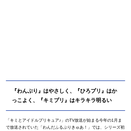
バル］に出演することに！とっても
大きな会場には、ロボットや動物な
ど、いろんなアイドルがい〜っぱい
大集合♪宇宙１のアイドルフェス開
演！のはずが…？突然、謎の怪物が
あらわれて、アイアイ島と世界がピ
ンチに巻き込まれちゃった…。しか
も大変！過去に飛んじゃった～！？
ピンチを救うヒントは、島の女神の
伝説と、島で出会ったアイドル嫌い
の謎の少女・テラに隠されてい
て…？そして！アイアイ島に、「わ
んだふるぷりきゅあ！」と「ひろが
るスカイ！プリキュア」も駆けつけ
『わんぷり』はやさしく、『ひろプリ』はか
るよ！さぁ！歌って踊ってファンサ
して、キミに届けるキラッキライブ
っこよく、『キミプリ』はキラキラ明るい
スタート✨作品名映画キミとアイド
ルプリキュア♪お待たせ！キミに届け
るキラッキライブ！放送形態劇場版
「キミとアイドルプリキュア♪」のTV放送が始まる今年の1月ま
アニメシリーズキミとアイドルプリ
で放送されていた「わんだふるぷりきゅあ！」では、シリーズ初
キュア♪スケジュール2025年9月12日