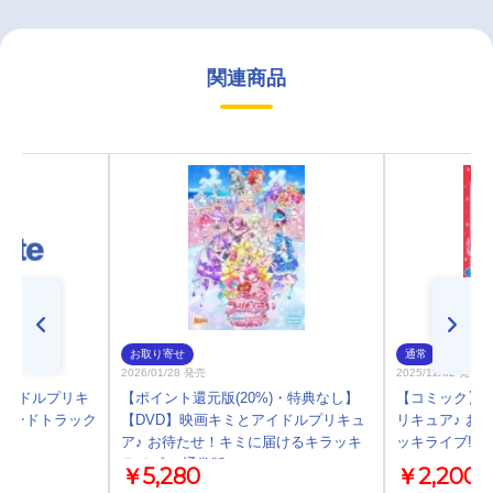
関連商品
お取り寄せ
通常
2026/01/28 発売
2025/12/02 発売
アイドルプリキ
【ポイント還元版(20%)・特典なし】
【コミック】
ウンドトラック
【DVD】映画キミとアイドルプリキュ
リキュア♪ お
ア♪ お待たせ！キミに届けるキラッキ
ッキライブ!」
ライブ！ 通常版
￥5,280
￥2,200