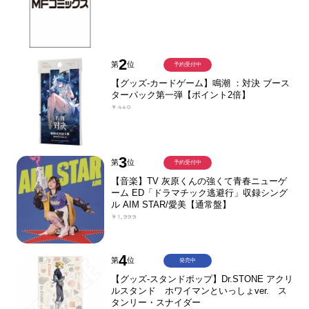
2
第
位
予約受付中
【グッズ-カードゲーム】鳴潮 ：対決 ブース
ターパック第一弾【ポイント2倍】
￥440
3
第
位
予約受付中
【音楽】TV 灰原くんの強くて青春ニューゲ
ーム ED「ドラマチック逃避行」収録シング
ル AIM STAR/愛美【通常盤】
￥1,999
4
第
位
発売中
【グッズ-スタンドポップ】Dr.STONE アクリ
ルスタンド ホワイマンといっしょver. ス
タンリー・スナイダー