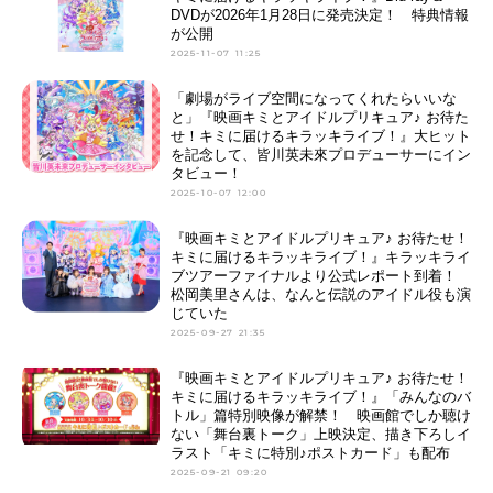
DVDが2026年1月28日に発売決定！ 特典情報
が公開
2025-11-07 11:25
「劇場がライブ空間になってくれたらいいな
と」『映画キミとアイドルプリキュア♪ お待た
せ！キミに届けるキラッキライブ！』大ヒット
を記念して、皆川英未來プロデューサーにイン
タビュー！
2025-10-07 12:00
『映画キミとアイドルプリキュア♪ お待たせ！
キミに届けるキラッキライブ！』キラッキライ
ブツアーファイナルより公式レポート到着！
松岡美里さんは、なんと伝説のアイドル役も演
じていた
2025-09-27 21:35
『映画キミとアイドルプリキュア♪ お待たせ！
キミに届けるキラッキライブ！』「みんなのバ
トル」篇特別映像が解禁！ 映画館でしか聴け
ない「舞台裏トーク」上映決定、描き下ろしイ
ラスト「キミに特別♪ポストカード」も配布
2025-09-21 09:20