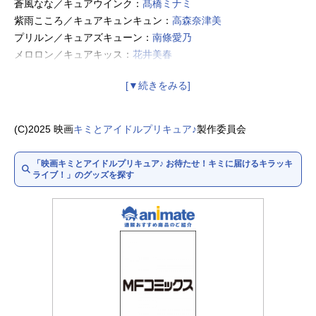
蒼風なな／キュアウインク：
髙橋ミナミ
紫雨こころ／キュアキュンキュン：
高森奈津美
プリルン／キュアズキューン：
南條愛乃
メロロン／キュアキッス：
花井美春
犬飼こむぎ／キュアワンダフル：
長縄まりあ
犬飼いろは／キュアフレンディ：
種﨑敦美
猫屋敷ユキ／キュアニャミー：
松田颯水
(C)2025 映画
キミとアイドルプリキュア♪
製作委員会
猫屋敷まゆ／キュアリリアン：
上田麗奈
「映画キミとアイドルプリキュア♪ お待たせ！キミに届けるキラッキ
ソラ・ハレワタール／キュアスカイ：
関根明良
ライブ！」のグッズを探す
虹ヶ丘ましろ／キュアプリズム：
加隈亜衣
夕凪ツバサ／キュアウィング：
村瀬歩
聖あげは／キュアバタフライ：
七瀬彩夏
プリンセス・エル／キュアマジェスティ：
古賀葵
タナカーン（田中）：
諏訪部順一
響カイト：
佐久間大介
テラ：
内田真礼