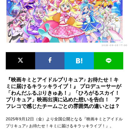
アニメ映画一覧
実写化映画一覧
今期アニメ曜日別一覧
春アニメ
夏アニメ
2025-09-03 17:00
秋アニメ
冬アニメ
男性声優/女性声優一覧
FOLLOW US
『映画キミとアイドルプリキュア♪ お待たせ！キ
ミに届けるキラッキライブ！』 プロデューサーが
「わんだふるぷりきゅあ！」「ひろがるスカイ！
プリキュア」映画出演に込めた想いを告白！ ア
フレコで感じたチームごとの雰囲気の違いとは？
2025年9月12日（金）より全国公開となる『映画キミとアイドル
プリキュア♪ お待たせ！キミに届けるキラッキライブ！』。