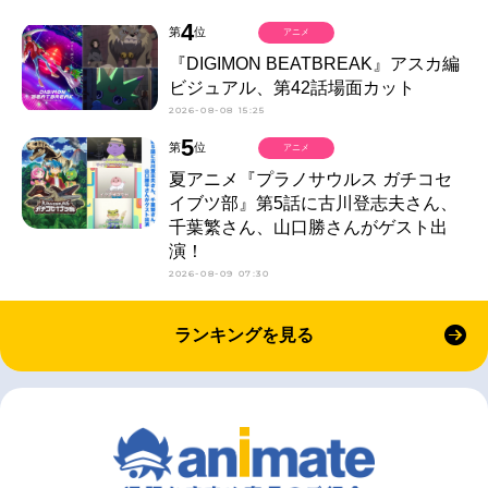
4
第
位
アニメ
『DIGIMON BEATBREAK』アスカ編
ビジュアル、第42話場面カット
2026-08-08 15:25
5
第
位
アニメ
夏アニメ『プラノサウルス ガチコセ
イブツ部』第5話に古川登志夫さん、
千葉繁さん、山口勝さんがゲスト出
演！
2026-08-09 07:30
ランキングを見る