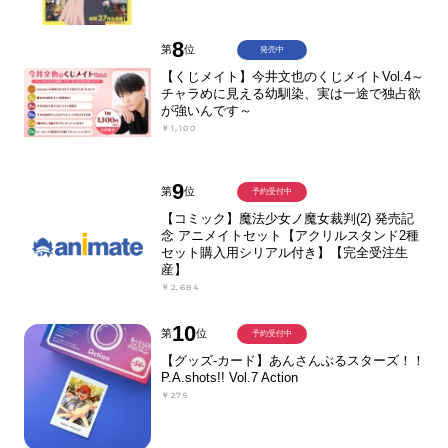
8
第
位
発売中
【くじメイト】今井文也のくじメイトVol.4～
チャラめに見える幼馴染、実は一途で独占欲
が強いんです～
￥1,100
9
第
位
予約受付中
【コミック】魔法少女ノ魔女裁判(2) 発売記
念 アニメイトセット【アクリルスタンド2種
セット購入用シリアル付き】【完全受注生
産】
￥2,684
10
第
位
予約受付中
【グッズ-カード】あんさんぶるスターズ！！
P.A.shots!! Vol.7 Action
￥275