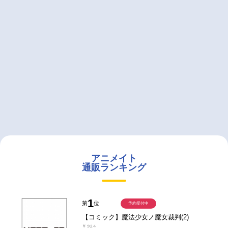
アニメイト
通販ランキング
1
第
位
予約受付中
【コミック】魔法少女ノ魔女裁判(2)
￥924