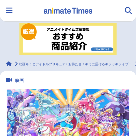
HOME
ランキング
アニメ
声優
ラジオ
みんなの声
グッズ
映画
animateTimes
映画キミとアイドルプリキュア♪ お待たせ！キミに届けるキラッキライブ！
映画
マンガ・ラノベ
ゲーム・アプリ
音楽
コスプレ
2.5次元
配信・Vtuber
トレンド
無料マンガ
最新記事一覧
アニメ記事一覧
声優記事一覧