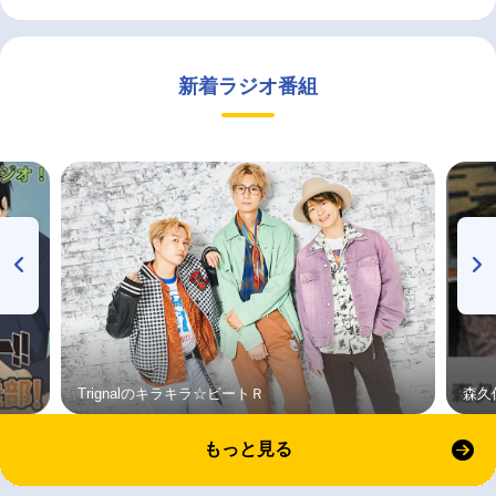
新着ラジオ番組
Trignalのキラキラ☆ビートＲ
森久
もっと見る