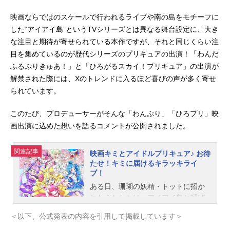
映画ならではのスケールで行われるライブや南の島をモチーフに
した“アイアイ島”というTVシリーズとは異なる舞台設定に、大き
な注目と期待が寄せられている本作ですが、それと同じくらい注
目を集めているのが歴代シリーズのプリキュアの出演！「わんだ
ふるぷりきゅあ！」と「ひろがるスカイ！プリキュア」の出演が
解禁された際には、Xのトレンドに入るほど喜びの声が多く寄せ
られています。
このたび、プロデューサーがそんな「わんぷり」「ひろプリ」映
画出演に込めた想いを語るコメントが公開されました。
関連記事
映画キミとアイドルプリキュア♪ お待
たせ！キミに届けるキラッキライ
ブ！
ある日、珊瑚の妖精・トットに招か
れたうたたちは、アイアイ島と呼ば
れる不思議な島で開催される、［ス
＜以下、公式発表の内容を引用して掲載しています＞
ーパーミラクルアイドルフェスティ