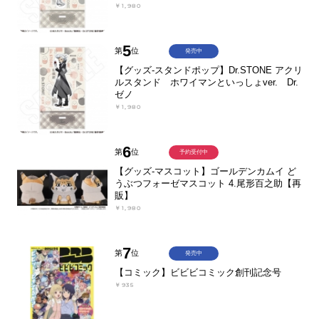
￥1,980
5
第
位
発売中
【グッズ-スタンドポップ】Dr.STONE アクリ
ルスタンド ホワイマンといっしょver. Dr.
ゼノ
￥1,980
6
第
位
予約受付中
【グッズ-マスコット】ゴールデンカムイ ど
うぶつフォーゼマスコット 4.尾形百之助【再
販】
￥1,980
7
第
位
発売中
【コミック】ビビビコミック創刊記念号
￥935