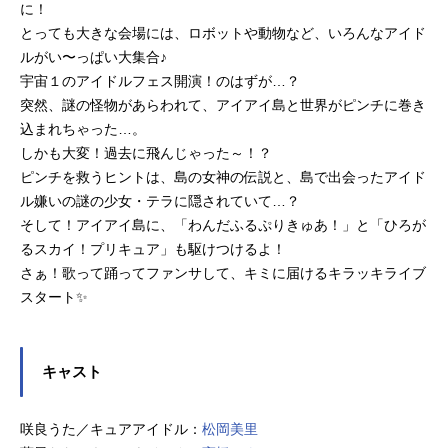
に！
とっても大きな会場には、ロボットや動物など、いろんなアイド
ルがい〜っぱい大集合♪
宇宙１のアイドルフェス開演！のはずが…？
突然、謎の怪物があらわれて、アイアイ島と世界がピンチに巻き
込まれちゃった…。
しかも大変！過去に飛んじゃった～！？
ピンチを救うヒントは、島の女神の伝説と、島で出会ったアイド
ル嫌いの謎の少女・テラに隠されていて…？
そして！アイアイ島に、「わんだふるぷりきゅあ！」と「ひろが
るスカイ！プリキュア」も駆けつけるよ！
さぁ！歌って踊ってファンサして、キミに届けるキラッキライブ
スタート✨
キャスト
咲良うた／キュアアイドル：
松岡美里