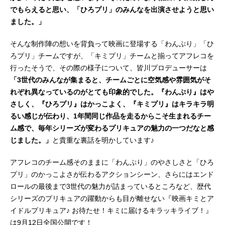
でもらえると思い、「ひろプリ」のみんなを出演させようと思い
ました。」
そんな制作陣の想いを背負って映画に登場する「わんぷり」「ひ
ろプリ」チームですが、「キミプリ」チームと揃ってアフレコを
行ったそうで、その際の様子について、皆川プロデューサーは
「3世代のみんなが集まると、チームごとに空気感や雰囲気がそ
れぞれ異なっているのがとても印象的でした。『わんぷり』はや
さしく、『ひろプリ』はかっこよく、『キミプリ』はキラキラ明
るい感じが伝わり、1年間同じ作品を走るからこそ生まれるチー
ム感で、毎年シリーズが変わるプリキュアの魅力の一つだなと感
じました。」
と貴重な裏話を明かしています♪
アフレコのチーム感そのままに「わんぷり」のやさしさと「ひろ
プリ」のかっこよさが伝わるアクションシーン、さらにはエンド
ロールの最後まで3世代の魅力が詰まっているところなど、歴代
シリーズのプリキュアの躍動からも目が離せない『映画キミとア
イドルプリキュア♪ お待たせ！キミに届けるキラッキライブ！』
は9月12日全国公開です！