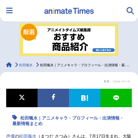
HOME
ランキング
アニメ
声優
ラジオ
みんなの声
グッズ
映画
animateTimes
松田颯水
松田颯水｜アニメキャラ・プロフィール・出演情報・最新情報まとめ
更新：2026-07-15
マンガ・ラノベ
ゲーム・アプリ
音楽
コスプレ
2.5次元
配信・Vtuber
トレンド
無料マンガ
松田颯水｜アニメキャラ・プロフィール・出演情報・
最新記事一覧
最新情報まとめ
アニメ記事一覧
声優記事一覧
声優
の
松田颯水
（まつだ さつみ）さんは、7月17日生まれ、大阪