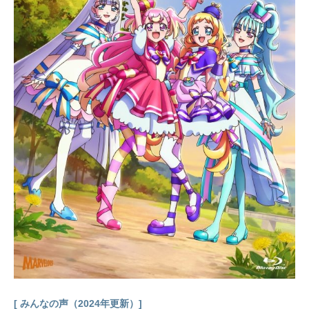
[ みんなの声（2024年更新）]