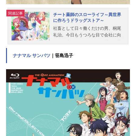
関連記事
チート薬師のスローライフ～異世界
に作ろうドラッグストア～
社畜として日々働くだけの男、桐尾
礼治。今日もうつろな目で会社に向
かって歩いていたらいつの間にか異
世界の森にいた。…あぁ、これが流
行りの異世界転生か。持っていたス
ナナマル サンバツ
｜笹島迅子
キルは「鑑定、創薬」の2種類。あれ
たいしたことない・・・、でもいっ
か。そう考えていたけど、思った以
上にチートなスキルだということが
判明！その世界にはなかった回復薬
などを次々と製造し、あっという間
に一儲け。もう社蓄として働くなん
てまっぴらごめん！悠々自適なスロ
ーライフを送ろうと決意し、ドラッ
グストアをオープンさせる。異世界
のドラッグストアを舞台にしたスロ
ーライフの物語が始まる。作品名チ