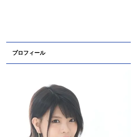
プロフィール