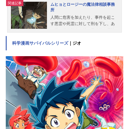
だった。キミも、クイズ王にならな
関連記事
ムヒョとロージーの魔法律相談事務
いか！作品名ナナマルサンバツ放送
所
形態TVアニメスケジュール2017年7
人間に危害を加えたり、事件を起こ
月4日（火）～2017年9月19日（火）
す悪霊や死霊に対して刑を下し、あ
日本テレビほか話数全12話キャスト
の世へ送る能力を持つ天才的な魔法
越山識：堀江瞬深見真理：川島海荷
律の執行人・六氷透（ムヒョ）とそ
御来屋千智：石川界人笹島学人：佐
の助手を務める草野次郎（ロージ
科学漫画サバイバルシリーズ
｜ジオ
藤拓也井上大将：畠中祐笹島迅子：
ー）。彼らの元にはいつも霊に悩め
松田颯水苑原明良：永塚拓馬上月由
る人々が訪れていた。そんなある
貴：M・A・O丸山亘：八代拓向井亮
日、ムヒョの魔法律学校時代のライ
太...
バル・円宙継（エンチュー）がムヒ
ョの前に現れ、壮絶な闘いの火ぶた
を切る！作品名ムヒョとロージーの
魔法律相談事務所放送形態TVアニメ
シリーズムヒョとロージーの魔法律
相談事務所スケジュール2018年8月3
日（金）～2018年10月19日（金）B
Sスカパー！ほか話数全12話キャスト
ムヒョ(六氷透)：村瀬歩ロージー(草
野次郎)：林勇エンチュー(円宙継)：