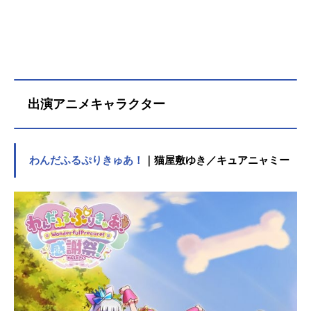
出演アニメキャラクター
わんだふるぷりきゅあ！
｜猫屋敷ゆき／キュアニャミー