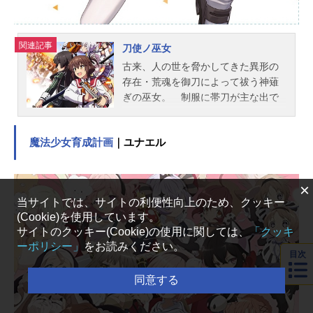
制作：ビットグルーヴプロモーショ
ン制作：OLMTeamYoshioka主題歌O
P：「ユニーク」DannieMayED：
関連記事
刀使ノ巫女
「まごこ...
古来、人の世を脅かしてきた異形の
存在・荒魂を御刀によって祓う神薙
ぎの巫女。 制服に帯刀が主な出で
立ちの彼女たちは、刀使（とじ）と
呼ばれる。正式には警察組織に属す
魔法少女育成計画
｜ユナエル
る特別祭祀機動隊。御刀の所持を公
認された超法規的な国家公務員であ
りながら、そのほとんどは全国に五
×
ヶ所存在する中高一貫の訓練学校に
当サイトでは、サイトの利便性向上のため、クッキー
通う女子生徒たちである。ごく普通
(Cookie)を使用しています。
の学園生活をおくる彼女たちだが、
サイトのクッキー(Cookie)の使用に関しては、
「クッキ
ひとたび職務となれば、御刀を手に
ーポリシー」
をお読みください。
し、様々な超常の力を発揮して人々
目次
を守って戦う。この春。全国五校か
同意する
ら選りすぐりの刀使たちが集い、
各々の技を競う恒例の大会が催され
ようとしていた。大会に向け、多く