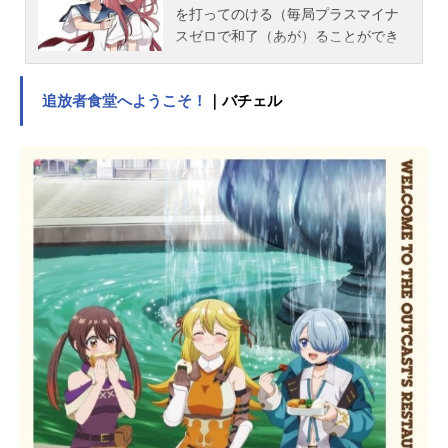
を打ってのける（毎局プラスマイナ
スゼロで和了（あが）ることができ
る）美少女。原村和の天才的な打ち
方に感化され麻雀部に入部すること
追放者食堂へようこそ！
｜バチェル
を決意する。二人の天才美少女が全
国大会の頂点を目指す。熾烈な闘い
の末、見事県予選を勝ち抜いた清澄
高校麻雀部。全国の舞台で待ち受け
ていたのは同じく頂点を目指す強豪
たちだった。果たして咲たちは全国
の高みへたどり着くことが出来るの
か。高校生雀士の頂点を決める闘い
が今、始まる。作品名咲-Saki-全国編
放送形態TVアニメシリーズ咲-Saki-
スケジュール2014年1月6日（月）～
2014年4月7日（月）テレビ東京ほか
話数全13話キャスト宮永咲：植田佳
奈原村和：小清水亜美片岡優希：釘
宮理恵染谷まこ：白石涼子竹井久：
伊藤静須賀京太郎：福山潤神代小