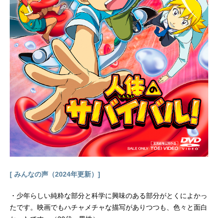
神谷浩史ヨイチ(火向洋一)：柿原徹也
リオ(黒鳥理緒)：明坂聡美ビコ(我孫
子優)：河村梨恵ペイジ・クラウス：
羽多野渉今井玲子：斎賀みつきナナ
(竹乃内菜々)：野水伊織ティキ：太田
哲治ケンジ：天﨑滉平前田：上田燿
司古谷：小清水亜美岩本：深川和征
藤原：池田恭祐スタッフ監督：近藤
信宏脚本：鈴木やすゆきキャラクタ
ーデザイン：河野紘一郎総作画監
督：只野和子 松下浩美音楽：川﨑
龍アニメーション制作：スタジオデ
ィーン制作協力：ブリッジ主題歌O
P：「GIFTED」SCREENmodeE
D：...
[ みんなの声（2024年更新）]
・少年らしい純粋な部分と科学に興味のある部分がとくによかっ
たです。映画でもハチャメチャな描写がありつつも、色々と面白