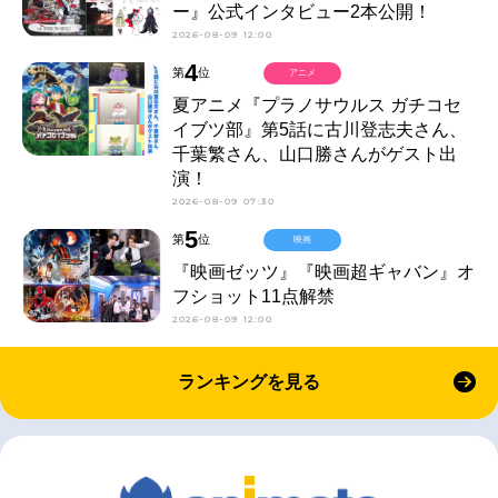
ー』公式インタビュー2本公開！
2026-08-09 12:00
4
第
位
アニメ
夏アニメ『プラノサウルス ガチコセ
イブツ部』第5話に古川登志夫さん、
千葉繁さん、山口勝さんがゲスト出
演！
2026-08-09 07:30
5
第
位
映画
『映画ゼッツ』『映画超ギャバン』オ
フショット11点解禁
2026-08-09 12:00
ランキングを見る