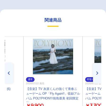
関連商品
通常
即取り
2026/07/22 発売
2026/07/22 発売
。(6)
【音楽】TV 灰原くんの強くて青春ニ
【音楽】TV 
ューゲーム OP「Fly Again!!」収録アル
ューゲーム OP「
バム POLYPHONY/前島亜美 初回限定
バム POLYP
盤
￥9,900
￥3,300