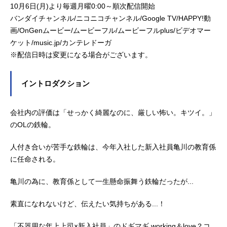
10月6日(月)より毎週月曜0:00～順次配信開始
バンダイチャンネル/ニコニコチャンネル/Google TV/HAPPY!動
画/OnGenムービー/ムービーフル/ムービーフルplus/ビデオマー
ケット/music.jp/カンテレドーガ
※配信日時は変更になる場合がございます。
イントロダクション
会社内の評価は「せっかく綺麗なのに、厳しい怖い。キツイ。」
のOLの鉄輪。
人付き合いが苦手な鉄輪は、今年入社した新入社員亀川の教育係
に任命される。
亀川の為に、教育係として一生懸命振舞う鉄輪だったが...
素直になれないけど、伝えたい気持ちがある...！
「不器用な年上上司×新入社員」のドギマギ working＆love？コ