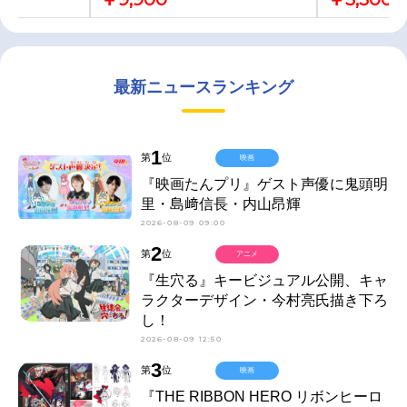
最新ニュースランキング
1
第
位
映画
『映画たんプリ』ゲスト声優に鬼頭明
里・島﨑信長・内山昂輝
2026-08-09 09:00
2
第
位
アニメ
『生穴る』キービジュアル公開、キャ
ラクターデザイン・今村亮氏描き下ろ
し！
2026-08-09 12:50
3
第
位
映画
『THE RIBBON HERO リボンヒーロ