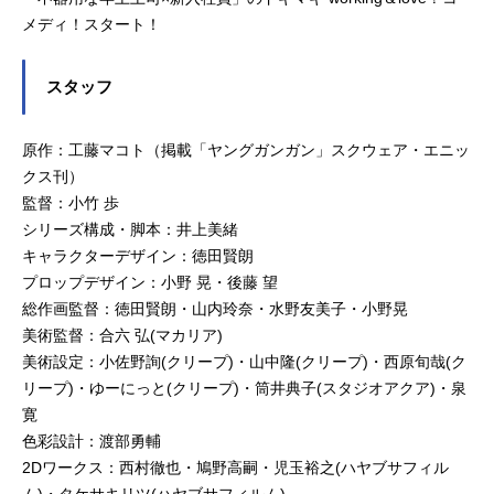
メディ！スタート！
スタッフ
原作：工藤マコト（掲載「ヤングガンガン」スクウェア・エニッ
クス刊）
監督：小竹 歩
シリーズ構成・脚本：井上美緒
キャラクターデザイン：徳田賢朗
プロップデザイン：小野 晃・後藤 望
総作画監督：徳田賢朗・山内玲奈・水野友美子・小野晃
美術監督：合六 弘(マカリア)
美術設定：小佐野詢(クリープ)・山中隆(クリープ)・西原旬哉(ク
リープ)・ゆーにっと(クリープ)・筒井典子(スタジオアクア)・泉
寛
色彩設計：渡部勇輔
2Dワークス：西村徹也・鳩野高嗣・児玉裕之(ハヤブサフィル