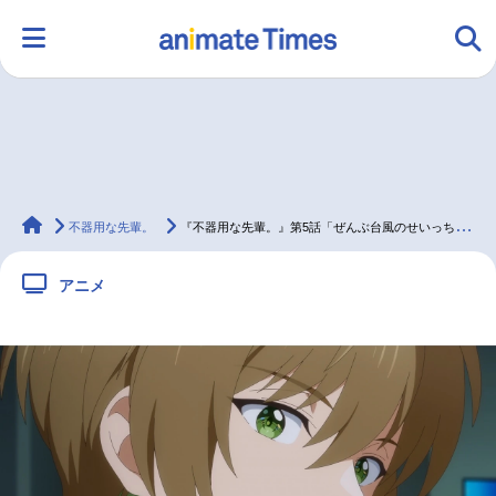
HOME
ランキング
アニメ
声優
animateTimes
ラジオ
みんなの声
グッズ
映画
不器用な先輩。
『不器用な先輩。』第5話「ぜんぶ台風のせいっちゃ」先行場面カット＆あらすじ
アニメ
マンガ・ラノベ
ゲーム・アプリ
音楽
コスプレ
2.5次元
配信・Vtuber
トレンド
無料マンガ
最新記事一覧
アニメ記事一覧
声優記事一覧