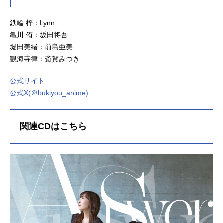
鉄輪 梓：Lynn
亀川 侑：坂田将吾
堀田美緒：前島亜美
観海寺律：斎賀みつき
公式サイト
公式X(＠bukiyou_anime)
関連CDはこちら