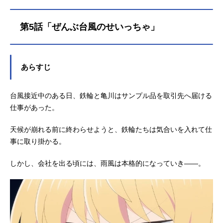
ニックス刊）監督：小竹歩シリーズ
構成・脚本：井上美緒キャラクター
第5話「ぜんぶ台風のせいっちゃ」
デザイン：徳田賢朗プロップデザイ
ン：小野晃 後藤望総作画監督：徳
田賢朗 山内玲奈 水野友美子 小
野晃美術監督：合六弘（マカリア）
あらすじ
美術設定：小佐野詢（クリープ）
山中隆（クリープ） 西原旬哉（ク
台風接近中のある日、鉄輪と亀川はサンプル品を取引先へ届ける
リープ） ゆーにっと（クリープ）
筒井典子（スタジオアクア） 泉
仕事があった。
寛色彩設計：渡部勇輔2Dワークス：
西村徹也 鳩野高嗣 児玉裕之（ハ
天候が崩れる前に終わらせようと、鉄輪たちは気合いを入れて仕
ヤブサフィルム） タケサキリツ
事に取り掛かる。
（ハヤブサフィルム）3DCG：山田翔
（マ...
しかし、会社を出る頃には、雨風は本格的になっていき――。