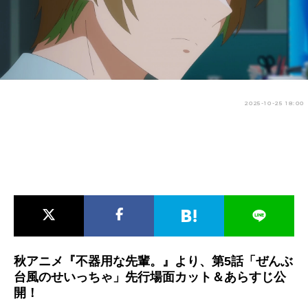
アニメ映画一覧
実写化映画一覧
今期アニメ曜日別一覧
春アニメ
夏アニメ
2025-10-25 18:00
秋アニメ
冬アニメ
男性声優/女性声優一覧
FOLLOW US
秋アニメ『不器用な先輩。』より、第5話「ぜんぶ
台風のせいっちゃ」先行場面カット＆あらすじ公
開！