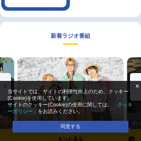
新着ラジオ番組
×
当サイトでは、サイトの利便性向上のため、クッキー
(Cookie)を使用しています。
サイトのクッキー(Cookie)の使用に関しては、
「クッキ
ーポリシー」
をお読みください。
Trignalのキラキラ☆ビートＲ
森久
同意する
もっと見る