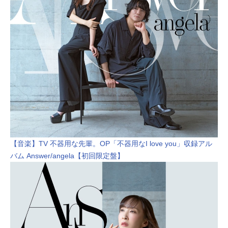
【音楽】TV 不器用な先輩。OP「不器用なI love you」収録アル
バム Answer/angela【初回限定盤】