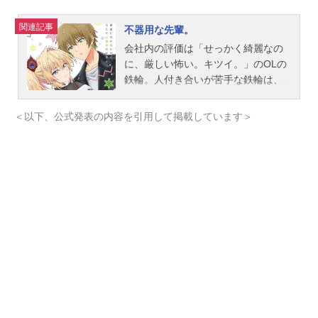
関連記事
不器用な先輩。
会社内の評価は「せっかく綺麗なの
に、厳しい怖い。キツイ。」のOLの
鉄輪。人付き合いが苦手な鉄輪は、
今年入社した新入社員亀川の教育係
に任命される。亀川の為に、教育係
＜以下、公式発表の内容を引用して掲載しています＞
として一生懸命振舞う鉄輪だった
が...素直になれないけど、伝えたい
気持ちがある...！「不器用な年上上
司×新入社員」のドギマギworking＆l
ove？コメディ！スタート！作品名不
器用な先輩。放送形態TVアニメスケ
ジュール2025年10月2日（木）〜202
5年12月18日（木）TOKYOMX・BS
日テレにて話数全12話キャスト鉄輪
梓：Lynn亀川侑：坂田将吾堀田美
緒：前島亜美観海寺律：斎賀みつき
スタッフ原作：工藤マコト（掲載
「ヤングガンガン」スクウェア・エ