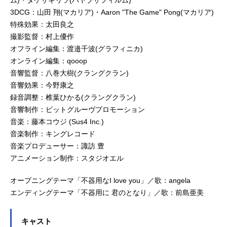
ム)・タケサキリツ(ハヤブサフィルム)
3DCG：山田 翔(マカリア)・Aaron "The Game" Pong(マカリア)
特殊効果：太田良之
撮影監督：村上優作
オフライン編集：渡邉千波(グラフィニカ)
オンライン編集：qooop
音響監督：八巻大樹(クラングクラン)
音響効果：今野康之
録音調整：椎葉ひかる(クラングクラン)
音響制作：ビットグルーヴプロモーション
音楽：藤本コウジ (Sus4 Inc.)
音楽制作：キングレコード
音楽プロデューサー：諏訪 豊
アニメーション制作：スタジオエル
オープニングテーマ「不器用なI love you」／歌：angela
エンディングテーマ「不器用に 君のとなり」／歌：前島亜美
キャスト