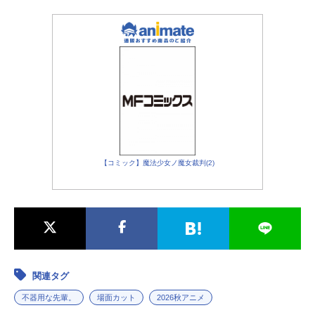
【コミック】魔法少女ノ魔女裁判(2)
関連タグ
不器用な先輩。
場面カット
2026秋アニメ