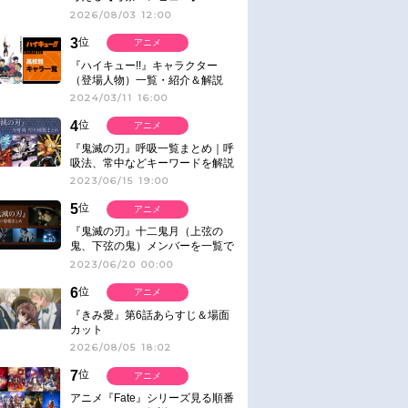
2026/08/03 12:00
3
位
アニメ
『ハイキュー!!』キャラクター
（登場人物）一覧・紹介＆解説
2024/03/11 16:00
4
位
アニメ
『鬼滅の刃』呼吸一覧まとめ｜呼
吸法、常中などキーワードを解説
2023/06/15 19:00
5
位
アニメ
『鬼滅の刃』十二鬼月（上弦の
鬼、下弦の鬼）メンバーを一覧で
紹介＆解説（登場鬼の情報まと
2023/06/20 00:00
め）
6
位
アニメ
『きみ愛』第6話あらすじ＆場面
カット
2026/08/05 18:02
7
位
アニメ
アニメ『Fate』シリーズ見る順番