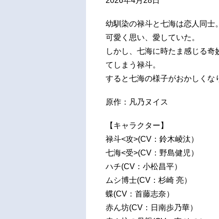
2026年4月28日
幼馴染の禄斗と七海は恋人同士
可愛く思い、愛していた。
しかし、七海に時たま感じる奇妙
てしまう禄斗。
すると七海の様子がおかしくな
原作：凡乃ヌイス
【キャラクター】
禄斗<攻>(CV：鈴木崚汰）
七海<受>(CV：野島健児）
ハチ(CV：小松昌平）
ムシ博士(CV：杉崎 亮）
蝶(CV：首藤志奈）
赤ん坊(CV：日南歩乃華）