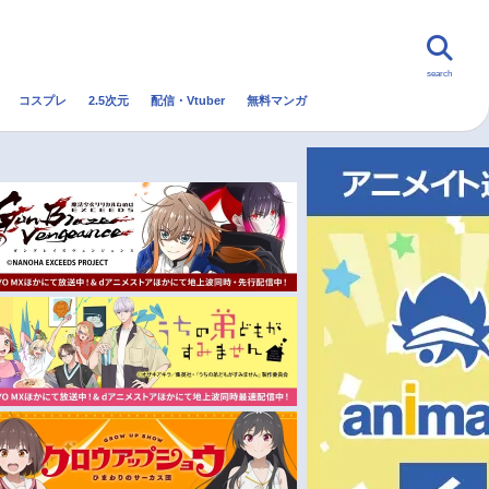
search
コスプレ
2.5次元
配信・Vtuber
無料マンガ
んなの声
グッズ
映画
・Vtuber
トレンド
無料マンガ
秋アニメ
冬アニメ