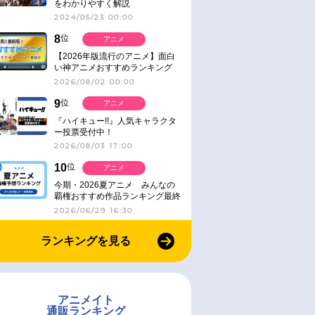
をわかりやすく解説
2024/05/23 00:00
8
位
アニメ
【2026年版流行のアニメ】面白
い神アニメおすすめランキング
【名作・話題作】｜ジャンル別人
2026/08/02 00:00
気作品をピックアップ
9
位
アニメ
『ハイキュー!!』人気キャラクタ
ー投票受付中！
2026/08/03 17:00
10
位
アニメ
今期・2026夏アニメ みんなの
覇権おすすめ作品ランキング最終
結果発表！
2026/06/29 16:30
ランキングを見る
アニメイト
通販ランキング