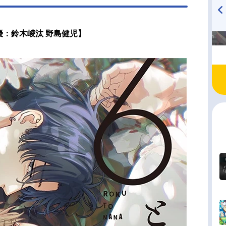
高橋美紀のおんぷの気持ち
TVアニメ『戦隊大失格』
優：鈴木崚汰 野島健児】
♪ in アニメイトタイムズ
radio 大直会 2nd season