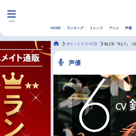
menu
HOME
ランキング
トレンド
アニメ
声優
HOME
ランキング
アニ
animateTimes
ポケットドラマCD
BLCD『6と7』
マンガ・ラノベ
ゲーム・アプリ
音楽
声優
最新記事一覧
アニメ記事一覧
声優記事一覧