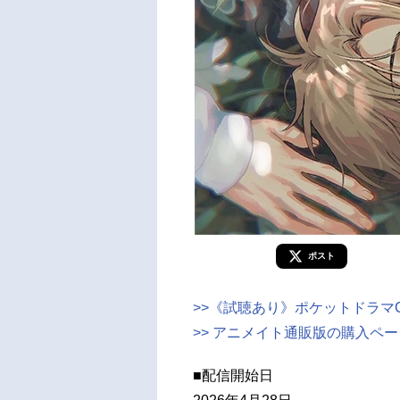
ポスト
>>《試聴あり》ポケットドラマC
>> アニメイト通販版の購入ペ
■配信開始日