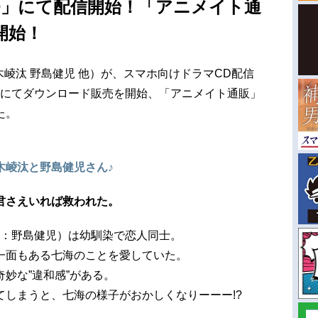
D」にて配信開始！「アニメイト通
開始！
木崚汰 野島健児 他）が、スマホ向けドラマCD配信
」にてダウンロード販売を開始、「アニメイト通販」
た。
木崚汰と野島健児さん♪
君さえいれば救われた。
CV：野島健児）は幼馴染で恋人同士。
一面もある七海のことを愛していた。
妙な”違和感”がある。
てしまうと、七海の様子がおかしくなりーーー!?