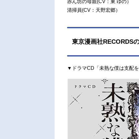
赤ん坊の母親(CV：東 ゆの）
清掃員(CV：天野宏郷）
東京漫画社RECORDS
▼ドラマCD「未熟な僕は支配を