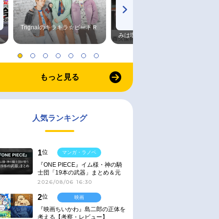
Trignalのキラキラ☆ビートＲ
森久保祥太郎×浪川大輔 つま
みは塩だけ
もっと見る
人気ランキング
1
位
マンガ・ラノベ
『ONE PIECE』イム様・神の騎
士団「19本の武器」まとめ＆元
ネタ
2026/08/06 16:30
2
位
映画
『映画ちいかわ』島二郎の正体を
考える【考察・レビュー】