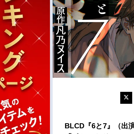
BLCD『6と7』（出