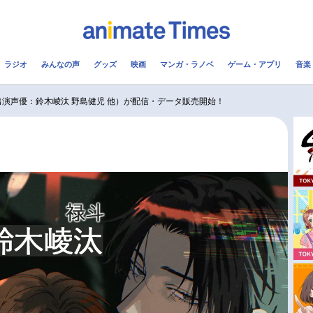
ラジオ
みんなの声
グッズ
映画
マンガ・ラノベ
ゲーム・アプリ
音楽
メ
声優
ラジオ
み
（出演声優：鈴木崚汰 野島健児 他）が配信・データ販売開始！
コスプレ
2.5次元
配信
アニメ映画一覧
今期アニメ曜日別一覧
実写化映画一覧
春アニメ
男性声優/女性声優一覧
夏アニメ
FOLLOW US