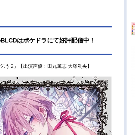
のBLCDはポケドラにて好評配信中！
乞う 2」【出演声優：田丸篤志 大塚剛央】