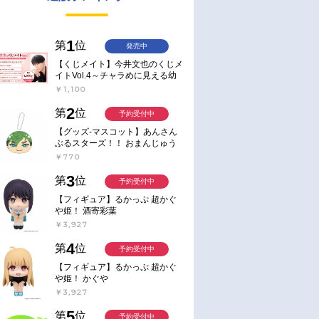
1
第
位
発売中
【くじメイト】今井文也のくじメ
イトVol.4～チャラめに見える幼
馴染、実は一途で独占欲が強いん
￥1,100
です～
2
第
位
予約受付中
【グッズ-マスコット】あんさん
ぶるスターズ！！ おまんじゅう
にぎにぎマスコット ねくすと2
￥770
Hbox
3
第
位
予約受付中
【フィギュア】るかっぷ 超かぐ
や姫！ 酒寄彩葉
￥3,927
4
第
位
予約受付中
【フィギュア】るかっぷ 超かぐ
や姫！ かぐや
￥3,927
5
第
位
予約受付中