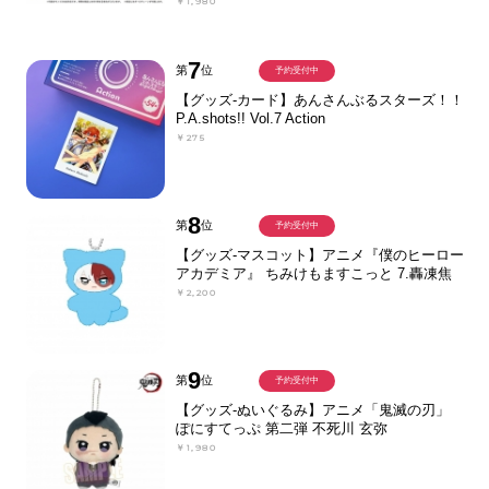
￥1,980
7
第
位
予約受付中
【グッズ-カード】あんさんぶるスターズ！！
P.A.shots!! Vol.7 Action
￥275
8
第
位
予約受付中
【グッズ-マスコット】アニメ『僕のヒーロー
アカデミア』 ちみけもますこっと 7.轟凍焦
￥2,200
9
第
位
予約受付中
【グッズ-ぬいぐるみ】アニメ「鬼滅の刃」
ぽにすてっぷ 第二弾 不死川 玄弥
￥1,980