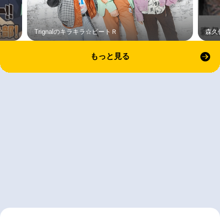
Trignalのキラキラ☆ビートＲ
森久
もっと見る