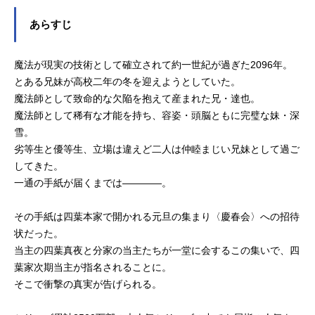
あらすじ
魔法が現実の技術として確立されて約一世紀が過ぎた2096年。
とある兄妹が高校二年の冬を迎えようとしていた。
魔法師として致命的な欠陥を抱えて産まれた兄・達也。
魔法師として稀有な才能を持ち、容姿・頭脳ともに完璧な妹・深
雪。
劣等生と優等生、立場は違えど二人は仲睦まじい兄妹として過ご
してきた。
一通の手紙が届くまでは――――。
その手紙は四葉本家で開かれる元旦の集まり〈慶春会〉への招待
状だった。
当主の四葉真夜と分家の当主たちが一堂に会するこの集いで、四
葉家次期当主が指名されることに。
そこで衝撃の真実が告げられる。