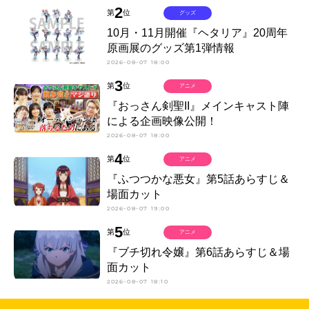
2
第
位
グッズ
10月・11月開催『ヘタリア』20周年
原画展のグッズ第1弾情報
2026-08-07 18:00
3
第
位
アニメ
『おっさん剣聖II』メインキャスト陣
による企画映像公開！
2026-08-07 18:00
4
第
位
アニメ
『ふつつかな悪女』第5話あらすじ＆
場面カット
2026-08-07 19:00
5
第
位
アニメ
『ブチ切れ令嬢』第6話あらすじ＆場
面カット
2026-08-07 18:10