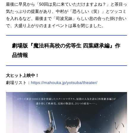
最後に早見から「50回は見に来ていただけますよね？」と茶目っ
気たっぷりの提案があり、中村が「恐ろしい（笑）」とツッコミ
を入れるなど、最後まで「司波兄妹」らしい息の合った掛け合い
で、大盛り上がりのままイベントは幕を閉じました。
劇場版『魔法科高校の劣等生 四葉継承編』作
品情報
⼤ヒット上映中！
劇場リスト：
https://mahouka.jp/yotsuba/theater/