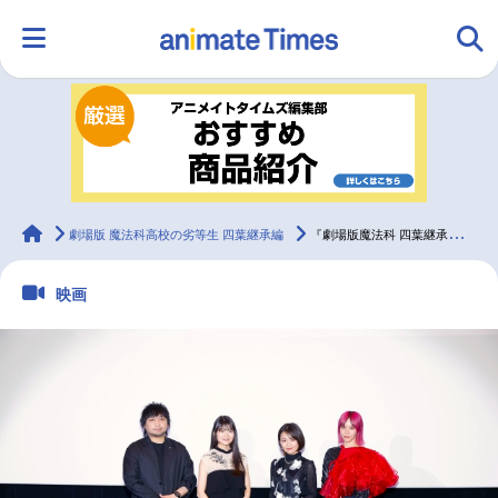
HOME
ランキング
アニメ
声優
ラジオ
みんなの声
グッズ
映画
animateTimes
劇場版 魔法科高校の劣等生 四葉継承編
『劇場版魔法科 四葉継承編』公開記念舞台挨拶公式レポート！
映画
マンガ・ラノベ
ゲーム・アプリ
音楽
コスプレ
2.5次元
配信・Vtuber
トレンド
無料マンガ
最新記事一覧
アニメ記事一覧
声優記事一覧