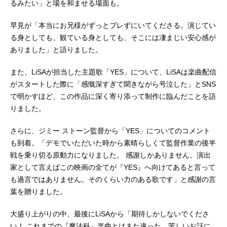
るみたい」と場を和ませる場面も。
早見が「本当にお兄様がずっとブレずにいてくださる。演じてい
る身としても、観ている身としても、そこには凄まじい安心感が
ありました」と語りました。
また、LiSAが担当した主題歌「YES」について、LiSAは楽曲配信
がスタートした際に「感慨深すぎて聞きながら号泣した」とSNS
で明かすほど、この作品に深く寄り添って制作に臨んだことを語
りました。
さらに、ジミー ストーン監督から「YES」についてのコメント
も到着。「デモでいただいた時から素晴らしくて監督作業の後半
戦を乗り切る原動力になりました。 感謝しかありません。演出
家として言えばこの映画の全てが『YES』へ向けてあると言って
も過言ではありません。そのくらい力のある歌です」と感謝の言
葉を贈りました。
大盛り上がりの中、最後にLiSAから「期待しかしないでくださ
い！ これまでの『魔法科』楽曲とはまた違った、苦しいお話に