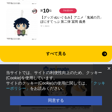
10
第
位
予約受付中
【グッズ-ぬいぐるみ】アニメ「鬼滅の刃」
ぽにすてっぷ 第二弾 冨岡 義勇
￥1,980
すべて見る
×
当サイトでは、サイトの利便性向上のため、クッキー
(Cookie)を使用しています。
サイトのクッキー(Cookie)の使用に関しては、
「クッキ
ーポリシー」
をお読みください。
同意する