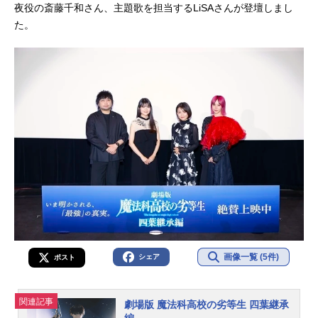
夜役の斎藤千和さん、主題歌を担当するLiSAさんが登壇しまし
た。
画像一覧 (5件)
シェア
ポスト
関連記事
劇場版 魔法科高校の劣等生 四葉継承