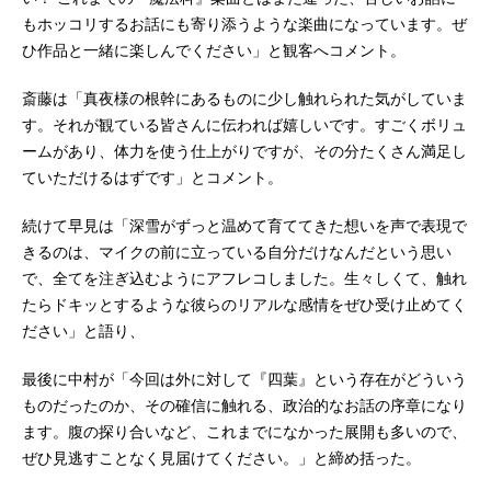
もホッコリするお話にも寄り添うような楽曲になっています。ぜ
ひ作品と一緒に楽しんでください」と観客へコメント。
斎藤は「真夜様の根幹にあるものに少し触れられた気がしていま
す。それが観ている皆さんに伝われば嬉しいです。すごくボリュ
ームがあり、体力を使う仕上がりですが、その分たくさん満足し
ていただけるはずです」とコメント。
続けて早見は「深雪がずっと温めて育ててきた想いを声で表現で
きるのは、マイクの前に立っている自分だけなんだという思い
で、全てを注ぎ込むようにアフレコしました。生々しくて、触れ
たらドキッとするような彼らのリアルな感情をぜひ受け止めてく
ださい」と語り、
最後に中村が「今回は外に対して『四葉』という存在がどういう
ものだったのか、その確信に触れる、政治的なお話の序章になり
ます。腹の探り合いなど、これまでになかった展開も多いので、
ぜひ見逃すことなく見届けてください。」と締め括った。