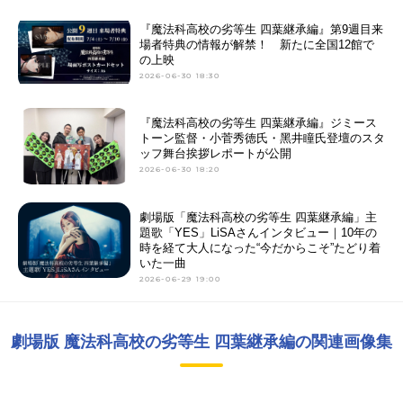
『魔法科高校の劣等生 四葉継承編』第9週目来
場者特典の情報が解禁！ 新たに全国12館で
の上映
2026-06-30 18:30
『魔法科⾼校の劣等⽣ 四葉継承編』ジミース
トーン監督・⼩菅秀徳氏・⿊井瞳氏登壇のスタ
ッフ舞台挨拶レポートが公開
2026-06-30 18:20
劇場版「魔法科高校の劣等生 四葉継承編」主
題歌「YES」LiSAさんインタビュー｜10年の
時を経て大人になった“今だからこそ”たどり着
いた一曲
2026-06-29 19:00
劇場版 魔法科高校の劣等生 四葉継承編の関連画像集