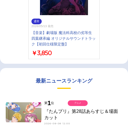
通常
2026/05/13 発売
【音楽】劇場版 魔法科高校の劣等生
四葉継承編 オリジナルサウンドトラッ
ク【初回仕様限定盤】
￥3,850
最新ニュースランキング
1
第
位
アニメ
『たんプリ』第28話あらすじ＆場面
カット
2026-08-08 12:00