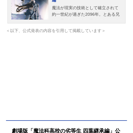
編
魔法が現実の技術として確立されて
約一世紀が過ぎた2096年。とある兄
妹が高校二年の冬を迎えようとして
いた。魔法師として致命的な欠陥を
＜以下、公式発表の内容を引用して掲載しています＞
抱えて産まれた兄・達也。魔法師と
して稀有な才能を持ち、容姿・頭脳
ともに完璧な妹・深雪。劣等生と優
等生、立場は違えど二人は仲睦まじ
い兄妹として過ごしてきた。一通の
手紙が届くまでは――――。その手
紙は四葉本家で開かれる元旦の集ま
り〈慶春会〉への招待状だった。当
主の四葉真夜と分家の当主たちが一
堂に会するこの集いで、四葉家次期
当主が指名されることに。そこで衝
撃の真実が告げられる。シリーズ累
計2500万部の大人気シリーズの中で
も屈指の人気を誇る《四葉継承編》
が、満を持して劇場映画化！ファン
劇場版「魔法科高校の劣等生 四葉継承編」公
に長らく待ち望まれたエピソードが