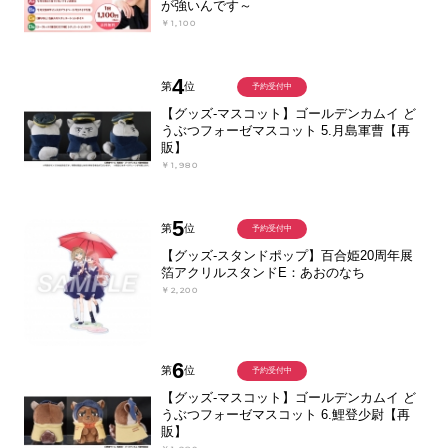
が強いんです～
￥1,100
4
第
位
予約受付中
【グッズ-マスコット】ゴールデンカムイ ど
うぶつフォーゼマスコット 5.月島軍曹【再
販】
￥1,980
5
第
位
予約受付中
【グッズ-スタンドポップ】百合姫20周年展
箔アクリルスタンドE：あおのなち
￥2,200
6
第
位
予約受付中
【グッズ-マスコット】ゴールデンカムイ ど
うぶつフォーゼマスコット 6.鯉登少尉【再
販】