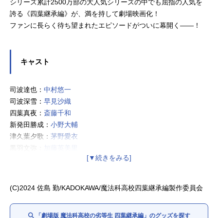
シリーズ累計2500万部の大人気シリーズの中でも屈指の人気を
誇る《四葉継承編》が、満を持して劇場映画化！
ファンに長らく待ち望まれたエピソードがついに幕開く――！
キャスト
司波達也：
中村悠一
司波深雪：
早見沙織
四葉真夜：
斎藤千和
新発田勝成：
小野大輔
津久葉夕歌：
茅野愛衣
黒羽文弥：
加藤英美里
黒羽亜夜子：
内田真礼
桜井水波：
安野希世乃
堤琴鳴：
若山詩音
(C)2024 佐島 勤/KADOKAWA/魔法科高校四葉継承編製作委員会
堤奏太：
梅田修一朗
「劇場版 魔法科高校の劣等生 四葉継承編」のグッズを探す