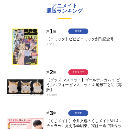
アニメイト
通販ランキング
1
第
位
発売中
【コミック】ビビビコミック創刊記念号
￥935
2
第
位
予約受付中
【グッズ-マスコット】ゴールデンカムイ ど
うぶつフォーゼマスコット 4.尾形百之助【再
販】
￥1,980
3
第
位
発売中
【くじメイト】今井文也のくじメイトVol.4～
チャラめに見える幼馴染、実は一途で独占欲