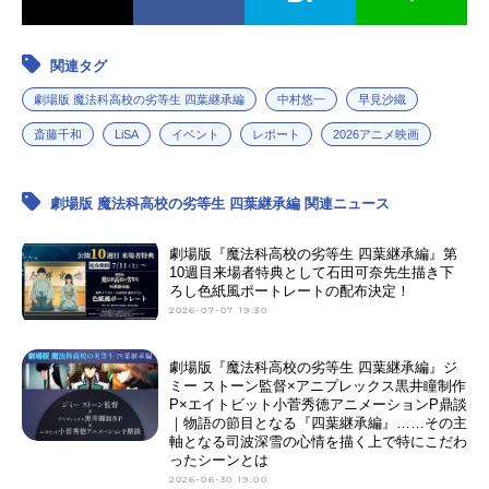
関連タグ
劇場版 魔法科高校の劣等生 四葉継承編
中村悠一
早見沙織
斎藤千和
LiSA
イベント
レポート
2026アニメ映画
劇場版 魔法科高校の劣等生 四葉継承編 関連ニュース
劇場版『魔法科高校の劣等生 四葉継承編』第
10週目来場者特典として石田可奈先生描き下
ろし色紙風ポートレートの配布決定！
2026-07-07 19:30
劇場版『魔法科高校の劣等生 四葉継承編』ジ
ミー ストーン監督×アニプレックス黒井瞳制作
P×エイトビット小菅秀徳アニメーションP鼎談
｜物語の節目となる『四葉継承編』……その主
軸となる司波深雪の心情を描く上で特にこだわ
ったシーンとは
2026-06-30 19:00