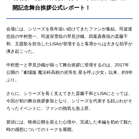
ついに幕開く――！作品名劇場版魔
開記念舞台挨拶公式レポート！
法科高校の劣等生四葉継承編放送形
態劇場版アニメシリーズ魔法科高校
の劣等生スケジュール2026年5月8日
会場には、シリーズを長年追い続けてきたファンが集結。司波達
（金）キャスト司波達也：中村悠一
也役の中村悠一、司波深雪役の早見沙織、四葉真夜役の斎藤千
司波深雪：早見沙織四葉真夜：斎藤
和、主題歌を担当したLiSAが登壇すると客席からは大きな拍手が
千和新発田勝成：小野大輔津久葉夕
沸き起こった。
歌：茅野愛衣黒羽文弥：加藤英美里
黒羽亜夜子：内田真礼桜井水波：安
中村悠一と早見沙織が揃って舞台挨拶に登壇するのは、2017年
野希世乃堤琴鳴：若山詩音堤奏太：
公開の『劇場版 魔法科高校の劣等生 星を呼ぶ少女』以来、約9年
梅田修一朗スタッフ原作：佐島勤
ぶり。
（電撃文庫刊）監督：ジミーストー
ン脚...
さらに、シリーズを長く支えてきた斎藤千和とLiSAにとっては、
今回が初の舞台挨拶参加となり、シリーズを代表する顔ぶれがそ
ろったイベントに、ファンの熱気も急上昇。
冒頭には、映画公開を迎えた心境や、完成した本編を初めて観た
時の感想についてのトークを展開。