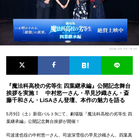
アニメ映画一覧
実写化映画一覧
今期アニメ曜日別一覧
春アニメ
夏アニメ
2026-05-09 19:40
秋アニメ
冬アニメ
男性声優/女性声優一覧
FOLLOW US
『魔法科高校の劣等生 四葉継承編』公開記念舞台
挨拶を実施！ 中村悠一さん・早見沙織さん・斎
藤千和さん・LiSAさん登壇、本作の魅力を語る
5月9日（土）新宿バルト9にて、劇場版『魔法科高校の劣等生 四
葉継承編』公開記念舞台挨拶が開催！
司波達也役の中村悠一さん、司波深雪役の早見沙織さん、四葉真