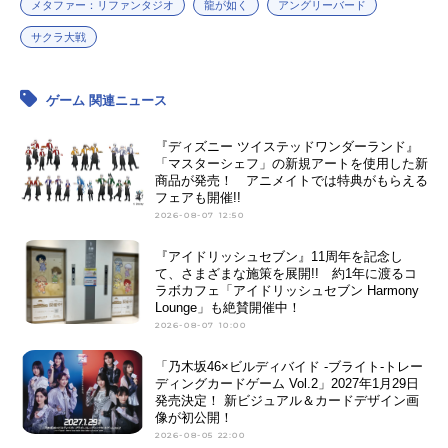
メタファー：リファンタジオ
龍が如く
アングリーバード
サクラ大戦
ゲーム 関連ニュース
『ディズニー ツイステッドワンダーランド』
「マスターシェフ」の新規アートを使用した新
商品が発売！ アニメイトでは特典がもらえる
フェアも開催!!
2026-08-07 12:50
『アイドリッシュセブン』11周年を記念し
て、さまざまな施策を展開!! 約1年に渡るコ
ラボカフェ「アイドリッシュセブン Harmony
Lounge」も絶賛開催中！
2026-08-07 10:00
「乃木坂46×ビルディバイド -ブライト-トレー
ディングカードゲーム Vol.2」2027年1月29日
発売決定！ 新ビジュアル＆カードデザイン画
像が初公開！
2026-08-05 22:00