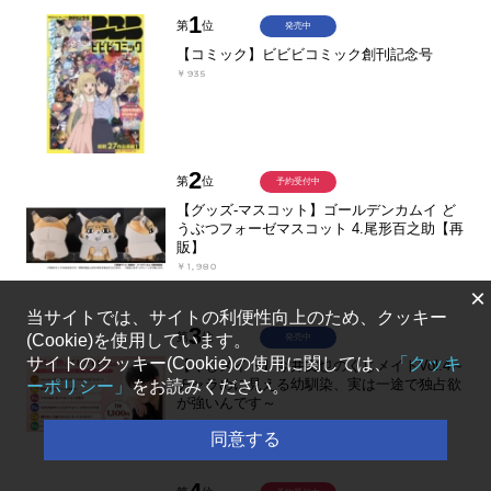
1
第
位
発売中
【コミック】ビビビコミック創刊記念号
￥935
2
第
位
予約受付中
【グッズ-マスコット】ゴールデンカムイ ど
うぶつフォーゼマスコット 4.尾形百之助【再
販】
￥1,980
×
当サイトでは、サイトの利便性向上のため、クッキー
3
第
位
発売中
(Cookie)を使用しています。
サイトのクッキー(Cookie)の使用に関しては、
「クッキ
【くじメイト】今井文也のくじメイトVol.4～
チャラめに見える幼馴染、実は一途で独占欲
ーポリシー」
をお読みください。
が強いんです～
￥1,100
同意する