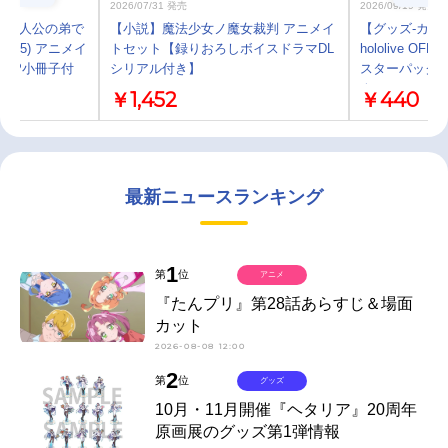
2026/07/31 発売
2026/09/19 発売
の主人公の弟で
【小説】魔法少女ノ魔女裁判 アニメイ
【グッズ-カー
(5) アニメイ
トセット【録りおろしボイスドラマDL
hololive OFF
12P小冊子付
シリアル付き】
スターパック
クス」
￥1,452
￥440
最新ニュースランキング
1
第
位
アニメ
『たんプリ』第28話あらすじ＆場面
カット
2026-08-08 12:00
2
第
位
グッズ
10月・11月開催『ヘタリア』20周年
原画展のグッズ第1弾情報