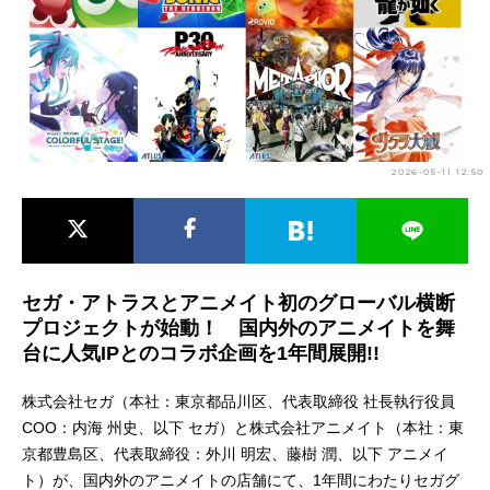
アニメ映画一覧
実写化映画一覧
今期アニメ曜日別一覧
春アニメ
夏アニメ
2026-05-11 12:50
秋アニメ
冬アニメ
男性声優/女性声優一覧
FOLLOW US
セガ・アトラスとアニメイト初のグローバル横断
プロジェクトが始動！ 国内外のアニメイトを舞
台に人気IPとのコラボ企画を1年間展開!!
株式会社セガ（本社：東京都品川区、代表取締役 社長執行役員
COO：内海 州史、以下 セガ）と株式会社アニメイト（本社：東
京都豊島区、代表取締役：外川 明宏、藤樹 潤、以下 アニメイ
ト）が、国内外のアニメイトの店舗にて、1年間にわたりセガグ