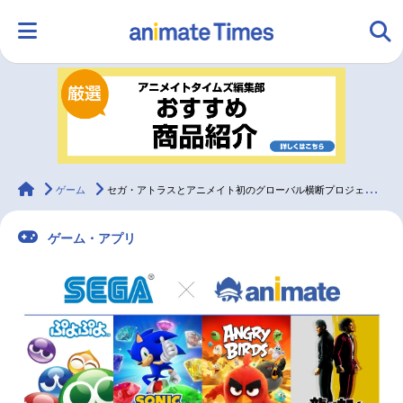
HOME
ランキング
アニメ
声優
ラジオ
みんなの声
グッズ
映画
animateTimes
ゲーム
セガ・アトラスとアニメイト初のグローバル横断プロジェクト始動！
ゲーム・アプリ
マンガ・ラノベ
ゲーム・アプリ
音楽
コスプレ
2.5次元
配信・Vtuber
トレンド
無料マンガ
最新記事一覧
アニメ記事一覧
声優記事一覧