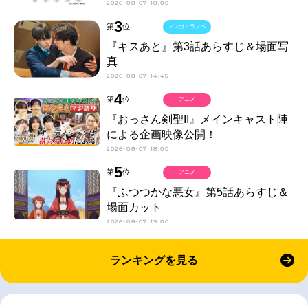
2026-08-07 18:00
3
第
位
マンガ・ラノベ
『キスあと』第3話あらすじ＆場面写
真
2026-08-07 14:45
4
第
位
アニメ
『おっさん剣聖II』メインキャスト陣
による企画映像公開！
2026-08-07 18:00
5
第
位
アニメ
『ふつつかな悪女』第5話あらすじ＆
場面カット
2026-08-07 19:00
ランキングを見る