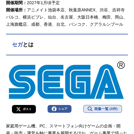
開催期間：
2027年1月頃予定
開催場所：
アニメイト池袋本店、秋葉原ANNEX、渋谷、吉祥寺
パルコ、横浜ビブレ、仙台、名古屋、大阪日本橋、梅田、岡山、
上海旗艦店、成都、香港、台北、バンコク、クアラルンプール
セガ
とは
画像一覧 (4件)
シェア
ポスト
家庭用ゲーム機、PC、スマートフォン向けゲームの企画・開
発・販売・運営を軸に事業を展開するほか、ゲーム事業で培った