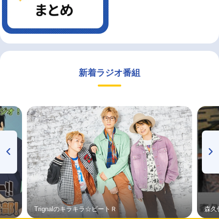
新着ラジオ番組
Trignalのキラキラ☆ビートＲ
森久