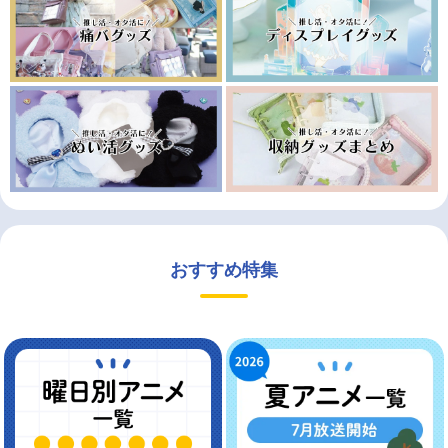
おすすめ特集