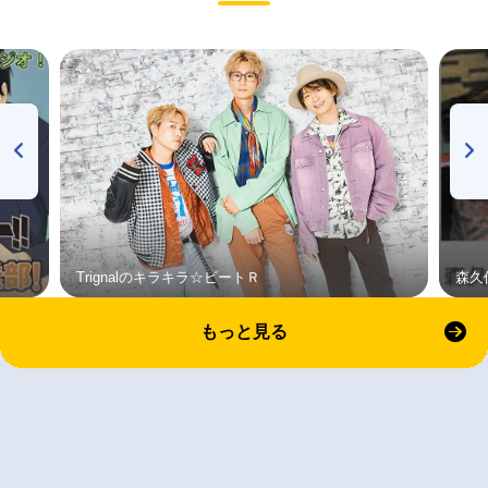
Trignalのキラキラ☆ビートＲ
森久
もっと見る