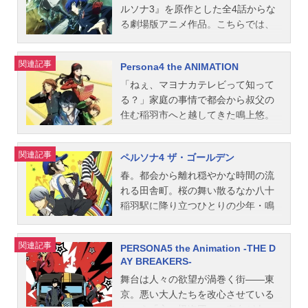
レクター：橋野桂(C)ATLUS.(C)SEG
ナ：大谷育江喜多川祐介：杉田智和
8歳）と10年ぶりに再会する。その
ルソナ3』を原作とした全4話からな
A.『ペルソナ4』公式サイト「モルガ
佐倉双葉：悠木碧ジュスティーヌ／
頃、綾凪市ではある怪奇事件に襲わ
る劇場版アニメ作品。こちらでは、
ナ」公式X（Twitter） 「ペルソナ4」
カロリーヌ：豊崎愛生イゴール：津
れていた。潜水艇の中から忽然と姿
アニメ『PERSONA3THEMOVIE』の
のグッズを探す
嘉山正種明智吾郎：保志総一朗佐倉
を消した乗組員。10年ぶりに世間を
あらすじ、キャスト声優、スタッ
惣治郎：中田譲治御船千早：松来未
関連記事
Persona4 the ANIMATION
騒がせる無気力症。学生が無惨な姿
フ、オススメ記事をご紹介！
祐岩井宗久：江川央生武見妙：斉藤
となって殺されていく表裏反転死体
「ねぇ、マヨナカテレビって知って
佑圭川上貞代：渕上舞大宅一子：内
事件。一連の事件に潜む組織を追う
る？」家庭の事情で都会から叔父の
山夕実織田信也：金田アキ東郷一二
諒。そして事件に巻き込まれた事か
住む稲羽市へと越してきた鳴上悠。
三：磯村知美三島由輝：阪口大助吉
ら、異形の姿をした“ペルソナ”を覚醒
閑散とした町並み、寂れた商店街、
田寅之助：野田圭一芳澤かすみ：雨
させる慎。兄弟達の運命の歯車が今
若者たちの集まる大型ショッピング
宮天スタッフディレクター：橋野桂
関連記事
ペルソナ4 ザ・ゴールデン
回り始める――。作品名ペルソナ～
モール……。穏やかな時間の流れる
キャラクターデザイナー：副島成記
トリニティ・ソウル～放送形態TVア
田舎町で八十神高校の新しいクラス
春。都会から離れ穏やかな時間の流
コンポーザー：目黒将司(C)ATLUS
ニメシリーズペルソナスケジュール2
メイト達と過ごす生活が始まる。し
れる田舎町。桜の舞い散るなか八十
(C)SEGAAllrightsreserved.『ペルソ
008年1月5日（土）～2008年6月28
かし転校初日の朝、市内でとある女
稲羽駅に降り立つひとりの少年・鳴
ナ5』公式サイト「モルガナ」公...
日（土）TOKYOMXほか話数全26話
子アナウンサーの遺体がテレビアン
上悠。家庭の事情から叔父のいるこ
キャスト神郷慎：岡本信彦神郷諒：
テナに吊るされた状態で発見され
の町へやってきた悠は、地元の八十
関連記事
PERSONA5 the Animation -THE D
子安武人神郷洵：沢城みゆき茅野め
る。町を覆う原因不明の霧と、若者
神高校へと転入することとなる。そ
AY BREAKERS-
ぐみ：阿澄佳奈榊葉拓朗：田坂秀樹
達の間で囁かれている「マヨナカテ
してはじまる学園生活―。放課後の
舞台は人々の欲望が渦巻く街――東
守本叶鳴：中原麻衣紫倉統馬：浪川
レビ」の噂。雨の夜の午前0時、消え
ショッピングモール。街で起こる連
京。悪い大人たちを改心させている
大輔紀本祐史：飛田展男瀬能壮太
ているテレビをひとりで見ると画面
続殺人事件。深夜に流れるマヨナカ