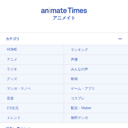
アニメイト
カテゴリ
HOME
ランキング
アニメ
声優
ラジオ
みんなの声
グッズ
映画
マンガ・ラノベ
ゲーム・アプリ
音楽
コスプレ
2.5次元
配信・Vtuber
トレンド
無料マンガ