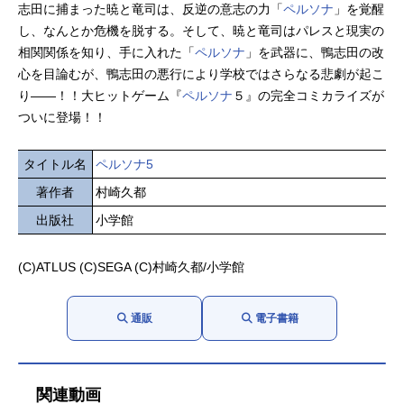
志田に捕まった暁と竜司は、反逆の意志の力「
ペルソナ
」を覚醒
し、なんとか危機を脱する。そして、暁と竜司はパレスと現実の
相関関係を知り、手に入れた「
ペルソナ
」を武器に、鴨志田の改
心を目論むが、鴨志田の悪行により学校ではさらなる悲劇が起こ
り――！！大ヒットゲーム『
ペルソナ
５』の完全コミカライズが
ついに登場！！
タイトル名
ペルソナ5
著作者
村崎久都
出版社
小学館
(C)ATLUS (C)SEGA (C)村崎久都/小学館
通販
電子書籍
関連動画