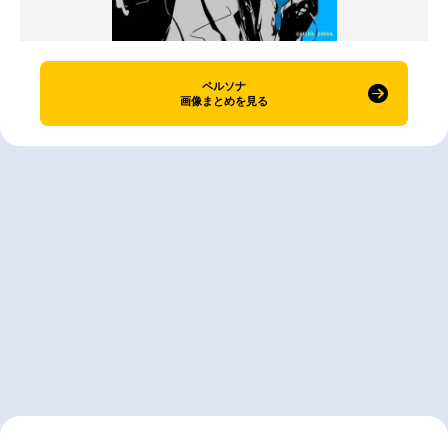
ペルソナ
画像まとめを見る