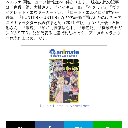
ペルソナ 関連ニュース情報は243件あります。 現在人気の記事
は「声優・浪川大輔さん、『ハイキュー!!』『ヘタリア』『ヴァ
イオレット・エヴァーガーデン』『ロード・エルメロイII世の事
件簿』『HUNTER×HUNTER』など代表作に選ばれたのは？ − ア
ニメキャラクター代表作まとめ（2021 年版）」や「声優・石田
彰さん、『銀魂』『昭和元禄落語心中』『最遊記』『機動戦士ガ
ンダムSEED』など代表作に選ばれたのは？ − アニメキャラクタ
ー代表作まとめ」です。
【コミック】ビビビコミック創刊記念号