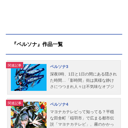
『ペルソナ』作品一覧
関連記事
ペルソナ3
深夜0時、1日と1日の間にある隠され
た時間…「影時間」街は異様な静け
さにつつまれ人々は不気味なオブジ
ェへと姿を変える。多くの人にはな
いものとされる「影時間」には異形
関連記事
ペルソナ4
の怪物「シャドウ」がはびこってい
た。ある満月の夜、深夜0時を過ぎた
マヨナカテレビって知ってる？平穏
ころ「シャドウ」に急襲された主人
な田舎町「稲羽市」で広まる都市伝
公たち。遂に追い詰められたそのと
説「マヨナカテレビ」。霧のかかっ