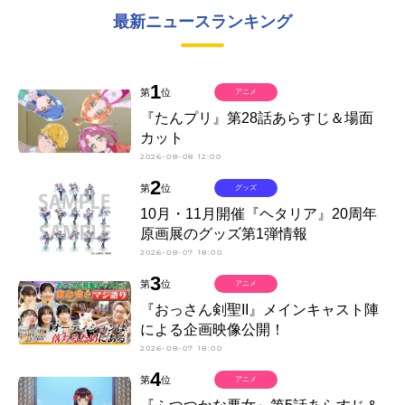
最新ニュースランキング
1
第
位
アニメ
『たんプリ』第28話あらすじ＆場面
カット
2026-08-08 12:00
2
第
位
グッズ
10月・11月開催『ヘタリア』20周年
原画展のグッズ第1弾情報
2026-08-07 18:00
3
第
位
アニメ
『おっさん剣聖II』メインキャスト陣
による企画映像公開！
2026-08-07 18:00
4
第
位
アニメ