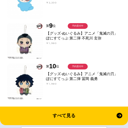
￥2,200
9
第
位
予約受付中
【グッズ-ぬいぐるみ】アニメ「鬼滅の刃」
ぽにすてっぷ 第二弾 不死川 玄弥
￥1,980
10
第
位
予約受付中
【グッズ-ぬいぐるみ】アニメ「鬼滅の刃」
ぽにすてっぷ 第二弾 冨岡 義勇
￥1,980
すべて見る