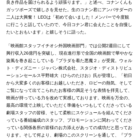
良き作品を届けられるよう頑張ります。」と述べ、コナンくんも
ガッツポーズで嬉しさを見せた。生のコナン君にアンバサダーの
二人は大興奮！ LEOは「初めて会いました！メンバーで今度観
に行こうと話していたので、今日コナン君に会えたことを自慢し
たいとおもいます」と嬉しそうに語った。
「映画館スタッフイチオシ外国映画部門」では公開2週目にして
興行収入26億円を突破し、現在進行形で全国の映画館で華やかな
旋風を巻き起こしている『プラダを着た悪魔２』が受賞。ウォル
ト・ディズニー・ジャパン株式会社、スタジオ・ディストリビュ
ーションセールス平野雄大（ひらのたけお）氏が登壇し、「初日
から大変多くのお客様にお越しいただき、ロビーの熱気、そして
ご覧になって出てこられたお客様の満足そうな表情を拝見して、
映画が持っている力を改めて実感しております。映画を万全の、
最高の環境で上映していただく準備をいつもしてくださっている
劇場スタッフの皆様、そして柔軟にスケジュールを組んでくださ
っている番組編成のスタッフ、プロモーションに関わってくださ
っている関係各所の皆様のお力添えがあっての成功だと思ってお
ります。そして何より、劇場のこのスクリーンを通して、『プラ