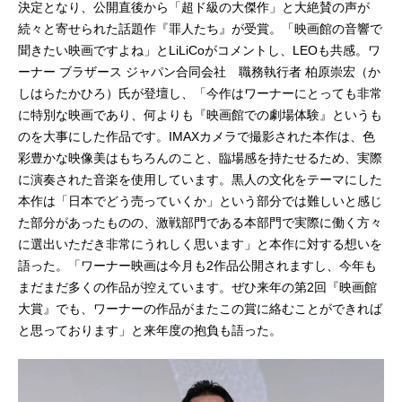
決定となり、公開直後から「超ド級の大傑作」と大絶賛の声が
続々と寄せられた話題作『罪人たち』が受賞。「映画館の音響で
聞きたい映画ですよね」とLiLiCoがコメントし、LEOも共感。ワ
ーナー ブラザース ジャパン合同会社 職務執行者 柏原崇宏（か
しはらたかひろ）氏が登壇し、「今作はワーナーにとっても非常
に特別な映画であり、何よりも『映画館での劇場体験』というも
のを大事にした作品です。IMAXカメラで撮影された本作は、色
彩豊かな映像美はもちろんのこと、臨場感を持たせるため、実際
に演奏された音楽を使用しています。黒人の文化をテーマにした
本作は「日本でどう売っていくか」という部分では難しいと感じ
た部分があったものの、激戦部門である本部門で実際に働く方々
に選出いただき非常にうれしく思います」と本作に対する想いを
語った。「ワーナー映画は今月も2作品公開されますし、今年も
まだまだ多くの作品が控えています。ぜひ来年の第2回『映画館
大賞』でも、ワーナーの作品がまたこの賞に絡むことができれば
と思っております」と来年度の抱負も語った。