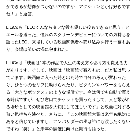
ができるか想像がつかないのですが…アクションとかは好きです
ね！」と返答。
LiLiCoも「LEOくんならタフな役も優しい役もできると思う」と
エールを送った。憧れのスクリーンデビューについての気持ちを
語ったLEO。来場している映画関係者へ売り込みを行う一幕もあ
り、会場は笑いの渦に包まれた。
LiLiCoは「映画は1本の作品で人生の考え方やあり方を変える力
があります。そして、映画は「映画館で観るもの」だと私は思っ
ています。映画館に入った時と出た時で自分の考えが変わった
り、ひとつのセリフに助けられたり、ビタミンやパワーをもらえ
る「大きなボックス」のような場所です。今は何でも自動で買え
る時代ですが、ぜひ窓口でチケットを買ったりして、人と繋がれ
る場所としての映画館を大切にしてほしいです」と映画に対する
熱い気持ちを述べた。さらに、「この映画館大賞は来年も絶対に
あると信じていますし、アンバサダーの座は誰にも渡したくない
ですね（笑）」と来年の開催に向けた期待も語った。