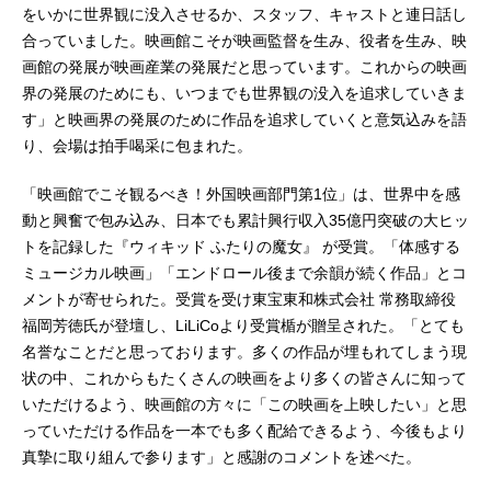
をいかに世界観に没入させるか、スタッフ、キャストと連日話し
合っていました。映画館こそが映画監督を生み、役者を生み、映
画館の発展が映画産業の発展だと思っています。これからの映画
界の発展のためにも、いつまでも世界観の没入を追求していきま
す」と映画界の発展のために作品を追求していくと意気込みを語
り、会場は拍手喝采に包まれた。
「映画館でこそ観るべき！外国映画部門第1位」は、世界中を感
動と興奮で包み込み、日本でも累計興行収入35億円突破の大ヒッ
トを記録した『ウィキッド ふたりの魔女』 が受賞。「体感する
ミュージカル映画」「エンドロール後まで余韻が続く作品」とコ
メントが寄せられた。受賞を受け東宝東和株式会社 常務取締役
福岡芳徳氏が登壇し、LiLiCoより受賞楯が贈呈された。「とても
名誉なことだと思っております。多くの作品が埋もれてしまう現
状の中、これからもたくさんの映画をより多くの皆さんに知って
いただけるよう、映画館の方々に「この映画を上映したい」と思
っていただける作品を一本でも多く配給できるよう、今後もより
真摯に取り組んで参ります」と感謝のコメントを述べた。