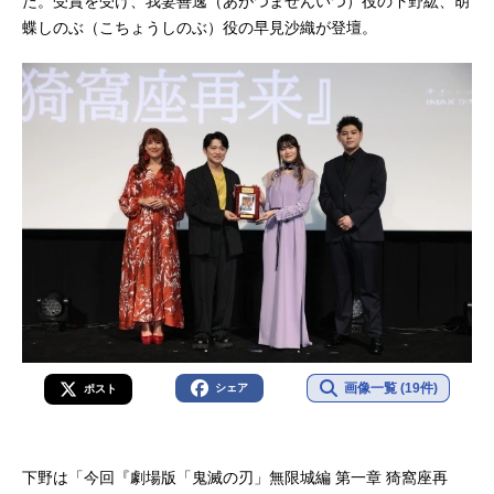
た。受賞を受け、我妻善逸（あがつまぜんいつ）役の下野紘、胡
蝶しのぶ（こちょうしのぶ）役の早見沙織が登壇。
画像一覧 (19件)
シェア
ポスト
下野は「今回『劇場版「鬼滅の刃」無限城編 第一章 猗窩座再