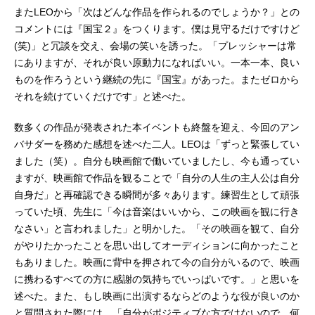
またLEOから「次はどんな作品を作られるのでしょうか？」との
コメントには『国宝２』をつくります。僕は見守るだけですけど
(笑)」と冗談を交え、会場の笑いを誘った。「プレッシャーは常
にありますが、それが良い原動力になればいい。一本一本、良い
ものを作ろうという継続の先に『国宝』があった。またゼロから
それを続けていくだけです」と述べた。
数多くの作品が発表された本イベントも終盤を迎え、今回のアン
バサダーを務めた感想を述べた二人。LEOは「ずっと緊張してい
ました（笑）。自分も映画館で働いていましたし、今も通ってい
ますが、映画館で作品を観ることで「自分の人生の主人公は自分
自身だ」と再確認できる瞬間が多々あります。練習生として頑張
っていた頃、先生に「今は音楽はいいから、この映画を観に行き
なさい」と言われました」と明かした。「その映画を観て、自分
がやりたかったことを思い出してオーディションに向かったこと
もありました。映画に背中を押されて今の自分がいるので、映画
に携わるすべての方に感謝の気持ちでいっぱいです。」と思いを
述べた。また、もし映画に出演するならどのような役が良いのか
と質問された際には、「自分がポジティブな方ではないので、何