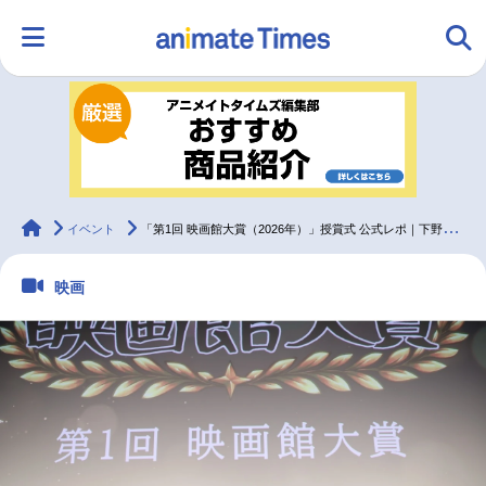
HOME
ランキング
アニメ
声優
ラジオ
みんなの声
グッズ
映画
animateTimes
イベント
「第1回 映画館大賞（2026年）」授賞式 公式レポ｜下野紘、早見沙織ら登壇
映画
マンガ・ラノベ
ゲーム・アプリ
音楽
コスプレ
2.5次元
配信・Vtuber
トレンド
無料マンガ
最新記事一覧
アニメ記事一覧
声優記事一覧