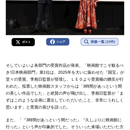
画像一覧 (19件)
シェア
ポスト
そしていよいよ各部門の受賞作品が発表。「映画館でこそ観るべ
き!日本映画部門」第1位は、2025年を大いに賑わせた『国宝』が
堂々の受賞。李相日監督が登壇し、ＬＥＯより受賞楯の贈呈が行
われた。投票した映画館スタッフからは「3時間があっという間
の美しい作品でした」と絶賛の声が飛び出し、李相日監督が「ま
ずはこのような企画に選出していただいたこと、非常にうれしく
思います」と受賞の喜びを語った。
また、「『3時間があっという間だった』『久しぶりに映画館に
行った』という声が印象的でした。そういった来場いただいた方