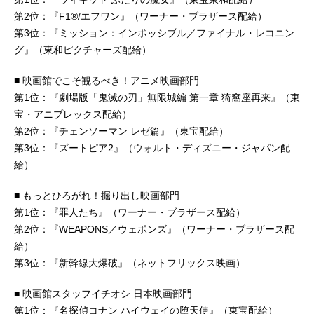
第2位：『F1®/エフワン』（ワーナー・ブラザース配給）
第3位：『ミッション：インポッシブル／ファイナル・レコニン
グ』（東和ピクチャーズ配給）
■ 映画館でこそ観るべき！アニメ映画部門
第1位：『劇場版「鬼滅の刃」無限城編 第一章 猗窩座再来』（東
宝・アニプレックス配給）
第2位：『チェンソーマン レゼ篇』（東宝配給）
第3位：『ズートピア2』（ウォルト・ディズニー・ジャパン配
給）
■ もっとひろがれ！掘り出し映画部門
第1位：『罪人たち』（ワーナー・ブラザース配給）
第2位：『WEAPONS／ウェポンズ』（ワーナー・ブラザース配
給）
第3位：『新幹線大爆破』（ネットフリックス映画）
■ 映画館スタッフイチオシ 日本映画部門
第1位：『名探偵コナン ハイウェイの堕天使』（東宝配給）