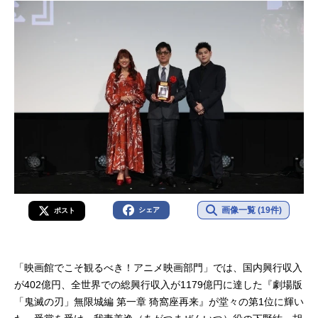
画像一覧 (19件)
シェア
ポスト
「映画館でこそ観るべき！アニメ映画部門」では、国内興行収入
が402億円、全世界での総興行収入が1179億円に達した『劇場版
「鬼滅の刃」無限城編 第一章 猗窩座再来』が堂々の第1位に輝い