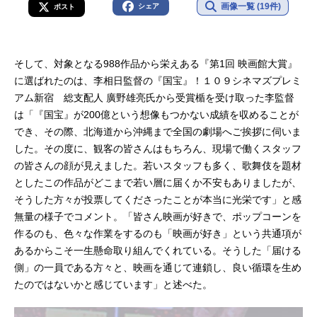
画像一覧 (19件)
シェア
ポスト
そして、対象となる988作品から栄えある『第1回 映画館大賞』
に選ばれたのは、李相日監督の『国宝』！１０９シネマズプレミ
アム新宿 総支配人 廣野雄亮氏から受賞楯を受け取った李監督
は「『国宝』が200億という想像もつかない成績を収めることが
でき、その際、北海道から沖縄まで全国の劇場へご挨拶に伺いま
した。その度に、観客の皆さんはもちろん、現場で働くスタッフ
の皆さんの顔が見えました。若いスタッフも多く、歌舞伎を題材
としたこの作品がどこまで若い層に届くか不安もありましたが、
そうした方々が投票してくださったことが本当に光栄です」と感
無量の様子でコメント。「皆さん映画が好きで、ポップコーンを
作るのも、色々な作業をするのも「映画が好き」という共通項が
あるからこそ一生懸命取り組んでくれている。そうした「届ける
側」の一員である方々と、映画を通じて連鎖し、良い循環を生め
たのではないかと感じています」と述べた。