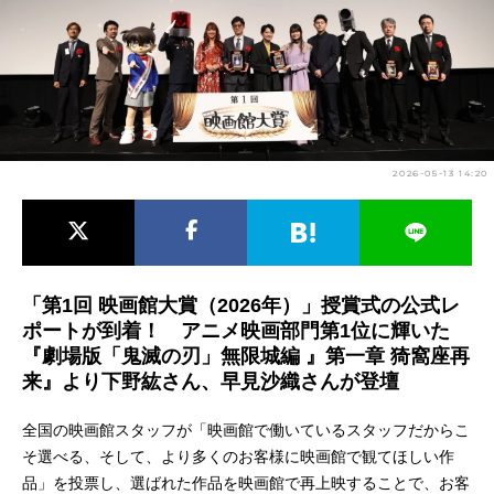
アニメ映画一覧
実写化映画一覧
今期アニメ曜日別一覧
春アニメ
夏アニメ
2026-05-13 14:20
秋アニメ
冬アニメ
男性声優/女性声優一覧
FOLLOW US
「第1回 映画館大賞（2026年）」授賞式の公式レ
ポートが到着！ アニメ映画部門第1位に輝いた
『劇場版「鬼滅の刃」無限城編 』第一章 猗窩座再
来』より下野紘さん、早見沙織さんが登壇
全国の映画館スタッフが「映画館で働いているスタッフだからこ
そ選べる、そして、より多くのお客様に映画館で観てほしい作
品」を投票し、選ばれた作品を映画館で再上映することで、お客