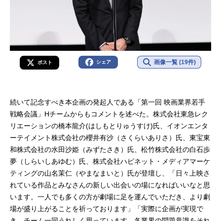
画像一覧 (19件)
シェア
ポスト
続いて記念すべき本企画の発起人である「第一回 映画業界若手
戦略会議」Hチームからもコメントを述べた。株式会社東急レク
リエーションの橋本龍介(はしもとりゅうすけ)氏、イオンエンタ
ーテイメント株式会社の櫻井有沙（さくらいありさ）氏、東宝東
和株式会社の水田沙姫（みずたさき）氏、松竹株式会社の白石歩
夢（しらいしあゆむ）氏、株式会社ハピネット・メディアマーケ
ティングの山名茉仁（やまなまいと）氏が登壇し、「日々上映さ
れている作品とみなさんの新しい出会いの場になればいいなと思
います。一人でも多くの方が劇場に足を運んでいただき、より劇
場が盛り上がることを祈っております」「実際に企画が実現で
き、チーム一同うれしく思っています。各業界の問題意識をそれ