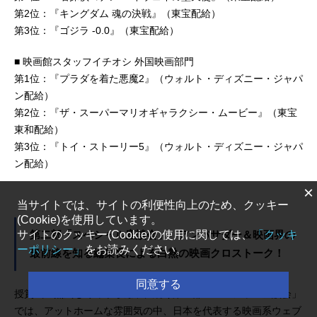
第2位：『キングダム 魂の決戦』（東宝配給）
第3位：『ゴジラ -0.0』（東宝配給）
■ 映画館スタッフイチオシ 外国映画部門
第1位：『プラダを着た悪魔2』（ウォルト・ディズニー・ジャパ
ン配給）
第2位：『ザ・スーパーマリオギャラクシー・ムービー』（東宝
東和配給）
第3位：『トイ・ストーリー5』（ウォルト・ディズニー・ジャパ
ン配給）
×
当サイトでは、サイトの利便性向上のため、クッキー
(Cookie)を使用しています。
サイトのクッキー(Cookie)の使用に関しては、
「クッキ
第二部「スペシャル座談会」 アンバサダー＆映画界の
ーポリシー」
をお読みください。
最前線を知る編集長による白熱の映画クロストーク！
同意する
授賞式の熱気も冷めやらぬ中、続く第二部「スペシャル座談会」
では、アットホームな雰囲気の中、日本を代表する映画系ウェブ