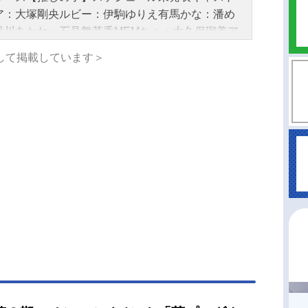
14日（水）～2026年3月25日（水）TOKYOMXほ
ア：大塚剛央ルビー：伊駒ゆりえ有馬かな：潘め
数全11話キャストアクア：大塚剛央ルビー：伊駒
黒川あかね：石見舞菜香MEMちょ：大久保瑠美ア
え有馬かな：潘めぐみ黒川あかね：石見舞菜香ME
高橋李依スタッフ未発表(C)赤坂アカ×横槍メンゴ
して掲載しています＞
ょ：大久保瑠美アイ：高橋李依吉住シュン：竹中
英社・【推しの子】製作委員会『【推しの子】』
漆原鉄：上田燿司スタッフ原作：「【推しの
イト『【推しの子】』公式X（Twitter） 「【推
」赤坂アカ×横槍メンゴ(集英社ヤングジャンプコ
】第4期FinalSeason」のグッズを探す
クス刊)監督：平牧大輔シリーズ構成：田中仁キャ
ターデザイン：平山寛菜総作画監督：平山寛菜
彩花 水野公彰 朱里 森田莉奈 稲手遥香 錦
メインアニメーター：沢田犬二美術監督：宇佐美
（スタジオイースター）美術設定：水本浩太（ス
オイースター）色彩設計：芦原明音撮影監督：桒
文編集：坪根健太郎音楽：伊賀拓郎音響監督：高
し音響効果：川田清...