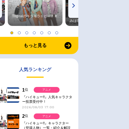
Trignalのキラキラ☆ビートＲ
森久保祥太郎×浪川大輔 つま
みは塩だけ
もっと見る
人気ランキング
1
位
アニメ
『ハイキュー!!』人気キャラクタ
ー投票受付中！
2026/08/03 17:00
2
位
アニメ
『ハイキュー!!』キャラクター
（登場人物）一覧・紹介＆解説