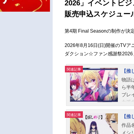
2026」イベントビ
販売申込スケジュー
第4期 Final Seasonの制
2026年8月16日(日)開催の
ダクション☆ファン感謝祭202
関連記事
【推
物語
ら半
ブレ
力派
前の
関連記事
【推し
の真
──
作品名
形態
メシ