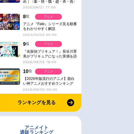
め｜〈秦・韓・魏・趙・斉・燕〉
2025/08/21 17:00
8
位
アニメ
アニメ『Fate』シリーズ見る順番
をわかりやすく解説
2024/05/23 00:00
9
位
アニメ
『名探偵プリキュア！』長谷川育
美がプリキュアになった実感を語
る【インタビュー】
2026/08/03 18:00
10
位
アニメ
【2026年版流行のアニメ】面白
い神アニメおすすめランキング
【名作・話題作】｜ジャンル別人
2026/08/02 00:00
気作品をピックアップ
ランキングを見る
アニメイト
通販ランキング