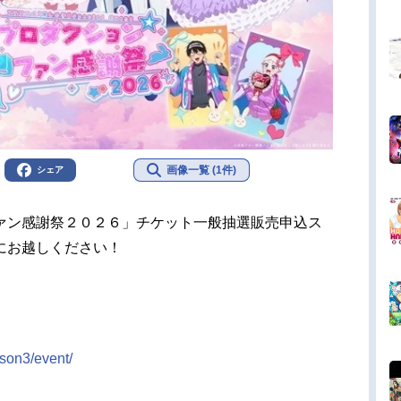
画像一覧 (1件)
シェア
ァン感謝祭２０２６」チケット一般抽選販売申込ス
にお越しください！
ason3/event/