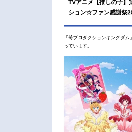
TVアニメ【推しの子】
ション☆ファン感謝祭2
「苺プロダクションキングダム
っています。