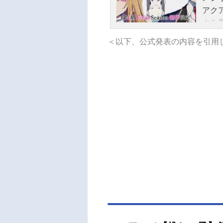
年1月
アク
か話
ぐみ
ゆり
イ：
＜以下、公式発表の内容を引用
Mち
／集
悠斗
公式サ
子】
しの子
ミッ
ラク
室賀
寛乃
哲也
タジ
野貴
寺たけ