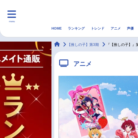
menu
HOME
ランキング
トレンド
アニメ
声優
HOME
ランキング
アニ
animateTimes
【推しの子】第3期
『【推しの子】』
マンガ・ラノベ
ゲーム・アプリ
音楽
アニメ
最新記事一覧
アニメ記事一覧
声優記事一覧