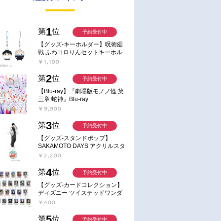
1
第
位
予約受付中
【グッズ-キーホルダー】呪術廻
戦 ふわコロりんセットキーホル
ダー【アニメイト特典付】
￥1,100
2
第
位
予約受付中
【Blu-ray】『劇場版モノノ怪 第
三章 蛇神』Blu-ray
￥9,900
3
第
位
予約受付中
【グッズ-スタンドポップ】
SAKAMOTO DAYS アクリルスタ
ンド～Sunny Afternoon～ 4.南雲
￥2,200
4
第
位
予約受付中
【グッズ-カードコレクション】
ディズニー ツイステッドワンダ
ーランド ランダムカードコレク
￥400
ション クラブ・ウェアver.
5
第
位
予約受付中