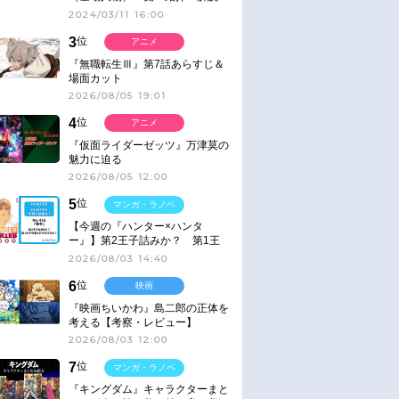
2024/03/11 16:00
3
位
アニメ
『無職転生Ⅲ』第7話あらすじ＆
場面カット
2026/08/05 19:01
4
位
アニメ
『仮面ライダーゼッツ』万津莫の
魅力に迫る
2026/08/05 12:00
5
位
マンガ・ラノベ
【今週の『ハンター×ハンタ
ー』】第2王子詰みか？ 第1王
子と第4王子が対峙「発令」＜
2026/08/03 14:40
No.416＞
6
位
映画
『映画ちいかわ』島二郎の正体を
考える【考察・レビュー】
2026/08/03 12:00
7
位
マンガ・ラノベ
『キングダム』キャラクターまと