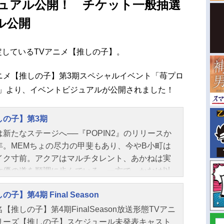
ジュアル公開！ チケット一般抽選
ル公開
作が決定しているTVアニメ【推しの子】。
TVアニメ【推しの子】第3期スペシャルイベント「苺プロ
6」より、イベントビジュアルが公開されました！
しの子】第3期
は新たなステージへ──『POPIN2』のリリースか
年。MEMちょの尽力の甲斐もあり、今やB小町は
イク寸前。アクアはマルチタレント、あかねは実
女優の道を順調に歩んでいる。一方で、かなは以
明るさを失っていた。そして、アイとゴローの死
の子】第4期 Final Season
相を追い求め、ルビーは芸能界を駆け上がる。──
嘘を、武器にして。作品名【推しの子】第3期放送
【推しの子】第4期FinalSeason放送形態TVアニ
TVアニメシリーズ【推しの子】スケジュール2026
リーズ【推しの子】スケジュール未発表キャスト