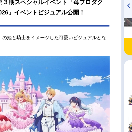
第３期スペシャルイベント「苺プロダク
026」イベントビジュアル公開！
高橋美紀のおんぷの気持ち
TVアニメ『戦隊大失格』
♪ in アニメイトタイムズ
radio 大直会 2nd season
」の姫と騎士をイメージした可愛いビジュアルとな