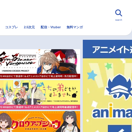
search
コスプレ
2.5次元
配信・Vtuber
無料マンガ
んなの声
グッズ
映画
・Vtuber
トレンド
無料マンガ
秋アニメ
冬アニメ