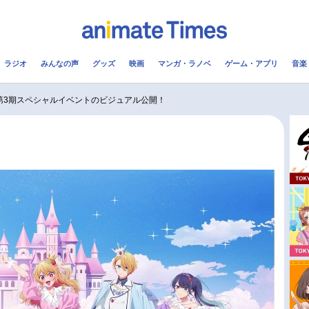
ラジオ
みんなの声
グッズ
映画
マンガ・ラノベ
ゲーム・アプリ
音楽
メ
声優
ラジオ
み
第3期スペシャルイベントのビジュアル公開！
コスプレ
2.5次元
配信
アニメ映画一覧
今期アニメ曜日別一覧
実写化映画一覧
春アニメ
男性声優/女性声優一覧
夏アニメ
FOLLOW US