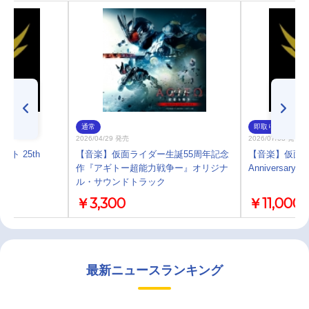
通常
即取り
2026/04/29 発売
2026/07/08 発売
ト 25th
【音楽】仮面ライダー生誕55周年記念
【音楽】仮面ライ
作『アギトー超能力戦争ー』オリジナ
Anniversary M
ル・サウンドトラック
￥3,300
￥11,000
最新ニュースランキング