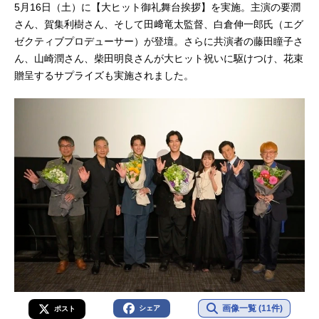
5月16日（土）に【大ヒット御礼舞台挨拶】を実施。主演の要潤
さん、賀集利樹さん、そして田﨑竜太監督、白倉伸一郎氏（エグ
ゼクティブプロデューサー）が登壇。さらに共演者の藤田瞳子さ
ん、山崎潤さん、柴田明良さんが大ヒット祝いに駆けつけ、花束
贈呈するサプライズも実施されました。
画像一覧 (11件)
シェア
ポスト