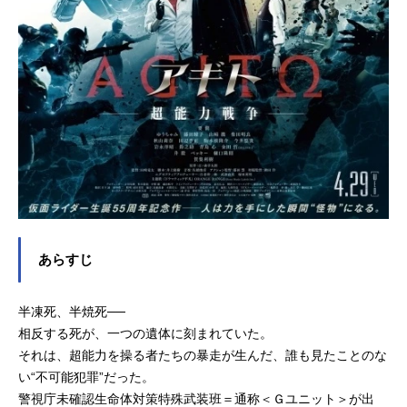
あらすじ
半凍死、半焼死──
相反する死が、一つの遺体に刻まれていた。
それは、超能力を操る者たちの暴走が生んだ、誰も見たことのな
い“不可能犯罪”だった。
警視庁未確認生命体対策特殊武装班＝通称＜Ｇユニット＞が出