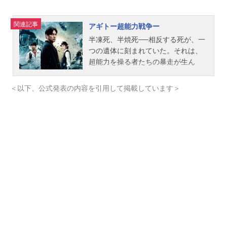
関連記事
アギトー超能力戦争ー
半凍死、半焼死──相反する死が、一
つの遺体に刻まれていた。それは、
超能力を操る者たちの暴走が生ん
だ、誰も見たことのない“不可能犯
罪”だった。警視庁未確認生命体対策
＜以下、公式発表の内容を引用して掲載しています＞
特殊武装班＝通称＜Ｇユニット＞が
出動。若手隊員・葵るり子（ゆうち
ゃみ）は、最新鋭の特殊強化装甲服
＜Ｇ６＞で超能力者たちに挑むが、
その強大な力の前に撤退を余儀なく
される。Gユニット管理官・小沢澄子
（藤田瞳子）は確信する。この事態
を打開するには、氷川誠（要潤）の
力が必要だと。しかし彼は今、とあ
る罪で刑務所に囚われていた。氷川
の不在に、小沢が思い至ったのは、
かつて＜アギト＞という未知の力で