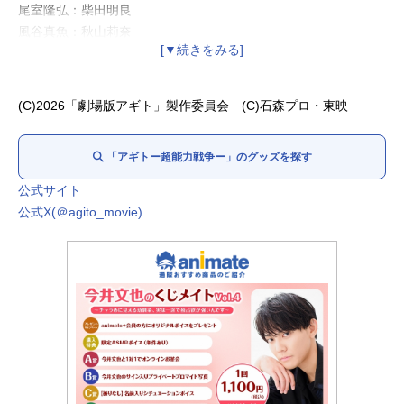
尾室隆弘：柴田明良
風谷真魚：秋山莉奈
美杉太一：田辺季正
大山：駒木根隆介
黒谷：
今井悠貴
(C)2026「劇場版アギト」製作委員会 (C)石森プロ・東映
ルージュ：
岩永洋昭
鬼頭春馬：鈴之助
「アギトー超能力戦争ー」のグッズを探す
渋川：青島心
速見：金田哲（はんにゃ.）
公式サイト
美杉義彦：升毅
公式X(＠agito_movie)
村野かすみ：ベッキー
木野薫：樋口隆則
津上翔一：賀集利樹
蕎麦屋の店主：くっきー！（野性爆弾）