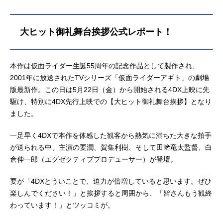
アンノウン（未確認生命体）と戦っ
た男・津上翔一（賀集利樹）。だ
が、翔一はすでにその未知の力を失
大ヒット御礼舞台挨拶公式レポート！
っていた。作品名アギトー超能力戦
争ー放送形態特撮シリーズ仮面ライ
ダーアギトスケジュール2026年4月2
本作は仮面ライダー生誕55周年の記念作品として製作され、
9日（水）キャスト氷川誠：要潤葵る
2001年に放送されたTVシリーズ「仮面ライダーアギト」の劇場
り子：ゆうちゃみ小沢澄子：藤田瞳
版最新作。この日は5月22日（金）から開始される4DX上映に先
子北條透：山崎潤尾室隆弘：柴田明
良風谷真魚：秋山莉奈美杉太一：田
駆け、特別に4DX先行上映での【大ヒット御礼舞台挨拶】となり
辺季正大山：駒木根隆介黒谷：今井
ました。
悠貴ルージュ：岩永洋昭鬼頭春馬：
鈴之助渋川：青島心速見：金田哲
一足早く4DXで本作を体感した観客から熱気に満ちた大きな拍手
（はんにゃ.）美杉義彦：升毅村野か
が送られる中、主演の要潤、賀集利樹、そして田﨑竜太監督、白
すみ：ベッキー木野薫：樋口隆則
倉伸一郎（エグゼクティブプロデューサー）が登壇。
津...
要が「4DXとういことで、迫力が倍増していると思います。ぜひ
楽しんでください！」と挨拶すると周囲から、「皆さんもう観終
わっています！」とツッコミが。