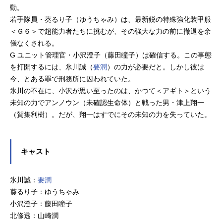
動。
若手隊員・葵るり子（ゆうちゃみ）は、最新鋭の特殊強化装甲服
＜Ｇ６＞で超能力者たちに挑むが、その強大な力の前に撤退を余
儀なくされる。
G ユニット管理官・小沢澄子（藤田瞳子）は確信する。この事態
を打開するには、氷川誠（
要潤
）の力が必要だと。しかし彼は
今、とある罪で刑務所に囚われていた。
氷川の不在に、小沢が思い至ったのは、かつて＜アギト＞という
未知の力でアンノウン（未確認生命体）と戦った男・津上翔一
（賀集利樹）。だが、翔一はすでにその未知の力を失っていた。
キャスト
氷川誠：
要潤
葵るり子：ゆうちゃみ
小沢澄子：藤田瞳子
北條透：山崎潤