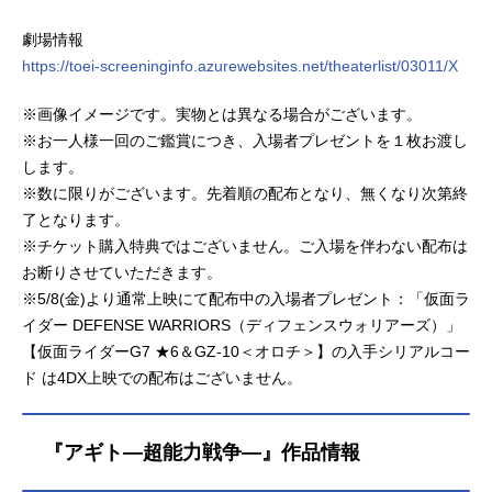
劇場情報
https://toei-screeninginfo.azurewebsites.net/theaterlist/03011/X
※画像イメージです。実物とは異なる場合がございます。
※お一人様一回のご鑑賞につき、入場者プレゼントを１枚お渡し
します。
※数に限りがございます。先着順の配布となり、無くなり次第終
了となります。
※チケット購入特典ではございません。ご入場を伴わない配布は
お断りさせていただきます。
※5/8(金)より通常上映にて配布中の入場者プレゼント：「仮面ラ
イダー DEFENSE WARRIORS（ディフェンスウォリアーズ）」
【仮面ライダーG7 ★6＆GZ-10＜オロチ＞】の入手シリアルコー
ド は4DX上映での配布はございません。
『アギト—超能力戦争—』作品情報