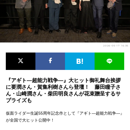
アニメ映画一覧
実写化映画一覧
今期アニメ曜日別一覧
春アニメ
夏アニメ
2026-05-17 16:35
秋アニメ
冬アニメ
男性声優/女性声優一覧
FOLLOW US
『アギト—超能力戦争—』大ヒット御礼舞台挨拶
に要潤さん・賀集利樹さんら登壇！ 藤田瞳子さ
ん・山崎潤さん・柴田明良さんが花束贈呈するサ
プライズも
仮面ライダー生誕55周年記念作として『アギト—超能力戦争—』
が全国で大ヒット公開中！