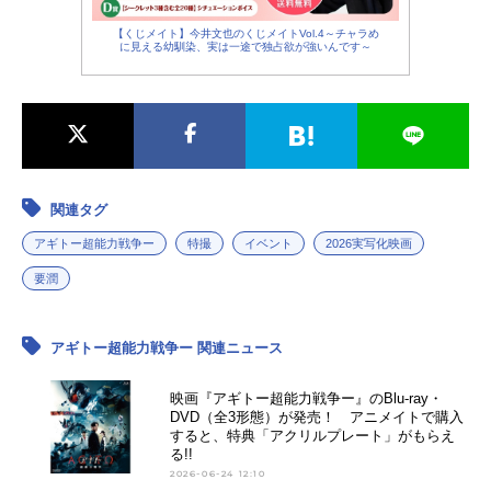
【くじメイト】今井文也のくじメイトVol.4～チャラめ
に見える幼馴染、実は一途で独占欲が強いんです～
関連タグ
アギトー超能力戦争ー
特撮
イベント
2026実写化映画
要潤
アギトー超能力戦争ー 関連ニュース
映画『アギトー超能力戦争ー』のBlu-ray・
DVD（全3形態）が発売！ アニメイトで購入
すると、特典「アクリルプレート」がもらえ
る!!
2026-06-24 12:10