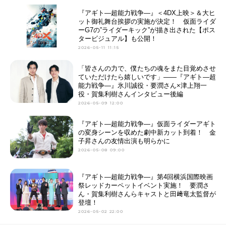
『アギト—超能力戦争—』＜4DX上映＞＆大ヒ
ット御礼舞台挨拶の実施が決定！ 仮面ライダ
ーG7の”ライダーキック”が描き出された【ポス
タービジュアル】も公開！
2026-05-11 11:15
「皆さんの力で、僕たちの魂をまた目覚めさせ
ていただけたら嬉しいです」――『アギト—超
能力戦争—』氷川誠役・要潤さん×津上翔一
役・賀集利樹さんインタビュー後編
2026-05-09 12:00
『アギト—超能力戦争—』仮面ライダーアギト
の変身シーンを収めた劇中新カット到着！ 金
子昇さんの友情出演も明らかに
2026-05-08 09:00
『アギト―超能力戦争―』第4回横浜国際映画
祭レッドカーペットイベント実施！ 要潤さ
ん・賀集利樹さんらキャストと田﨑竜太監督が
登壇！
2026-05-02 22:00