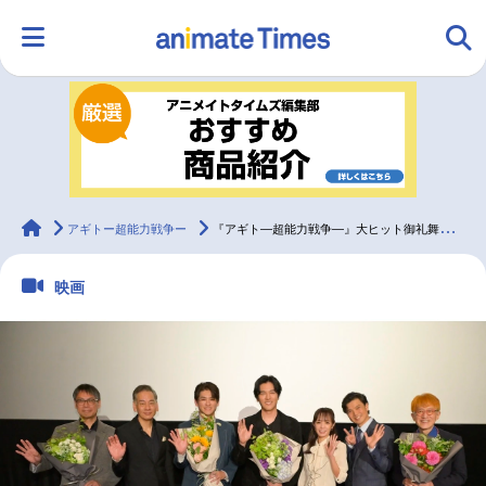
HOME
ランキング
アニメ
声優
ラジオ
みんなの声
グッズ
映画
animateTimes
アギトー超能力戦争ー
『アギト—超能力戦争—』大ヒット御礼舞台挨拶公式レポート！
映画
マンガ・ラノベ
ゲーム・アプリ
音楽
コスプレ
2.5次元
配信・Vtuber
トレンド
無料マンガ
最新記事一覧
アニメ記事一覧
声優記事一覧