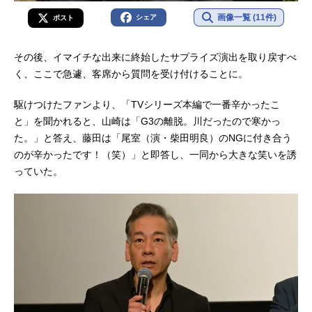
画像一覧 (11件)
シェア
ポスト
その後、イマイチな出来に終始したサプライズ演出を取り戻すべ
く、ここで急遽、客席から質問を受け付けることに。
駆けつけたファンより、「TVシリーズ本編で一番辛かったこ
と」を聞かれると、山崎は「G3の離脱。川だったので寒かっ
た。」と答え、藤田は「尾室（演・柴田明良）のNGに付き合う
のが辛かったです！（笑）」と即答し、一同から大きな笑いを誘
っていた。