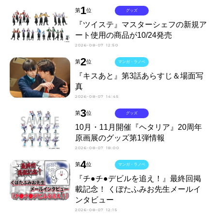
1
第
位
グッズ
『ツイステ』マスターシェフの新規ア
ート使用の商品が10/24発売
2026-08-07 12:50
2
第
位
マンガ・ラノベ
『キスあと』第3話あらすじ＆場面写
真
2026-08-07 14:45
3
第
位
グッズ
10月・11月開催『ヘタリア』20周年
原画展のグッズ第1弾情報
2026-08-07 18:00
4
第
位
マンガ・ラノベ
『チ●チ●デビルを追え！』最終回掲
載記念！ くぼたふみお先生メールイ
ンタビュー
2026-08-07 12:15