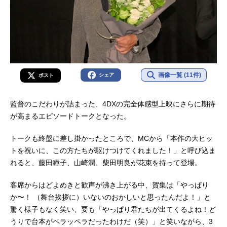
画像一覧 (11件)
シェア
ポスト
監督のこだわりが詰まった、4DXの完全体感型上映にさらに期待
が高まるエピソードトークとなった。
トークも終盤に差し掛かったところで、MCから「本作の大ヒッ
トを祝いに、この方たちが駆けつけてくれました！」と呼び込ま
れると、藤田瞳子、山崎潤、柴田明良が花束を持って登場。
客席からはどよめきと歓声が沸き上がる中、賀集は「やっぱり
か〜！ （舞台挨拶に）いないのおかしいと思ったんだよ！」と
驚く様子もなく笑い、要も「やっぱり君たちが出てくるよね！ど
うりで台本がペラッペラだったわけだ（笑）」と笑いながら、3