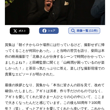
画像一覧 (11件)
シェア
ポスト
賀集は「朝イチからロケ場所には行っているけど、撮影せずに帰
ってくることが何回かあった。」と当時の苦労を語り、柴田は本
作の映画撮影で「北條さんが分身するシーンで時間がかかってい
ましたよね？」と田﨑監督に聞くと「山崎潤が困っているのが楽
しかった！」と茶目っ気たっぷりに答え、楽しげな撮影現場での
貴重なエピソードが明かされた。
最後の挨拶となり、賀集から「本当に皆さんの顔を見て、改めて
確信いたしました。アギトは演者、作り手だけのものではなく、
アギトを愛してくれた皆さま一人ひとりの心の中にいて、ここま
で大きくなったんだと感じています。この後も50周年？100周
年？（笑）。ずっとアギトを愛してくれたら幸いです。これから