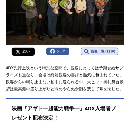
画像一覧 (11件)
シェア
ポスト
4DX先行上映という特別な空間で、観客にとっては予期せぬサプ
ライズも重なり、会場は終始観客の喜びと熱気に包まれていた。
観客からの鳴り止まない拍手に送られる中、大ヒット御礼舞台挨
拶は最高潮の盛り上がりと冷めやらぬ余韻を残して幕を閉じた。
映画『アギト—超能力戦争—』4DX入場者プ
レゼント配布決定！