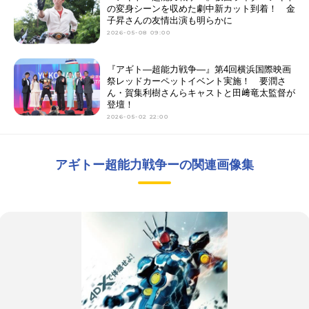
の変身シーンを収めた劇中新カット到着！ 金
子昇さんの友情出演も明らかに
2026-05-08 09:00
『アギト―超能力戦争―』第4回横浜国際映画
祭レッドカーペットイベント実施！ 要潤さ
ん・賀集利樹さんらキャストと田﨑竜太監督が
登壇！
2026-05-02 22:00
アギトー超能力戦争ーの関連画像集