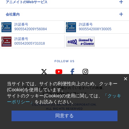
アニメイトのWebサービス
会社案内
許諾番号
許諾番号
9005542009Y56084
9005542008Y30005
許諾番号
005542005Y31018
FOLLOW US
×
当サイトでは、サイトの利便性向上のため、クッキー
アニメイトタイムズに掲載されているすべての画像、
(Cookie)を使用しています。
文章等の無断転載を禁じます
サイトのクッキー(Cookie)の使用に関しては、
「クッキ
ーポリシー」
をお読みください。
COPYRIGHT(C) ANIMATE CORPORATION.
ALL RIGHTS RESERVED
同意する