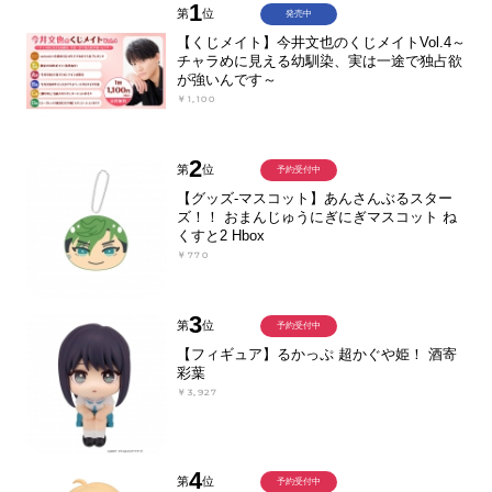
1
第
位
発売中
【くじメイト】今井文也のくじメイトVol.4～
チャラめに見える幼馴染、実は一途で独占欲
が強いんです～
￥1,100
2
第
位
予約受付中
【グッズ-マスコット】あんさんぶるスター
ズ！！ おまんじゅうにぎにぎマスコット ね
くすと2 Hbox
￥770
3
第
位
予約受付中
【フィギュア】るかっぷ 超かぐや姫！ 酒寄
彩葉
￥3,927
4
第
位
予約受付中