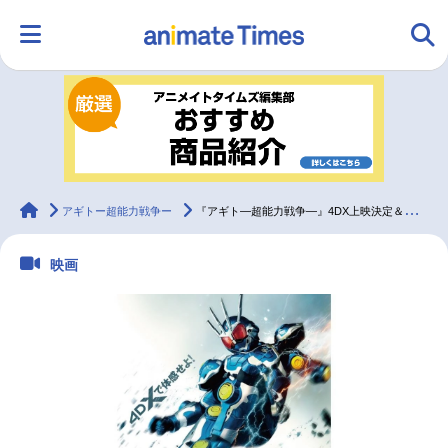
HOME
ランキング
アニメ
声優
ラジオ
みんなの声
グッズ
映画
animateTimes
アギトー超能力戦争ー
『アギト—超能力戦争—』4DX上映決定＆新ポスタービジュアル公開
映画
マンガ・ラノベ
ゲーム・アプリ
音楽
コスプレ
2.5次元
配信・Vtuber
トレンド
無料マンガ
最新記事一覧
アニメ記事一覧
声優記事一覧