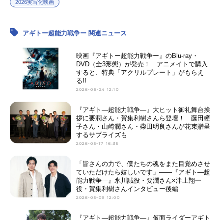
2026実写化映画
アギトー超能力戦争ー 関連ニュース
映画『アギトー超能力戦争ー』のBlu-ray・
DVD（全3形態）が発売！ アニメイトで購入
すると、特典「アクリルプレート」がもらえ
る!!
2026-06-24 12:10
『アギト—超能力戦争—』大ヒット御礼舞台挨
拶に要潤さん・賀集利樹さんら登壇！ 藤田瞳
子さん・山崎潤さん・柴田明良さんが花束贈呈
するサプライズも
2026-05-17 16:35
「皆さんの力で、僕たちの魂をまた目覚めさせ
ていただけたら嬉しいです」――『アギト—超
能力戦争—』氷川誠役・要潤さん×津上翔一
役・賀集利樹さんインタビュー後編
2026-05-09 12:00
『アギト—超能力戦争—』仮面ライダーアギト