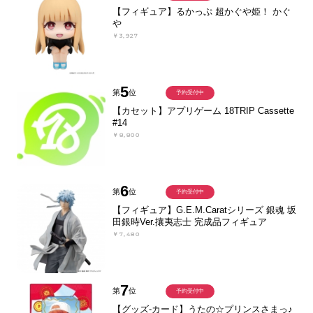
【フィギュア】るかっぷ 超かぐや姫！ かぐ
や
￥3,927
5
第
位
予約受付中
【カセット】アプリゲーム 18TRIP Cassette
#14
￥8,800
6
第
位
予約受付中
【フィギュア】G.E.M.Caratシリーズ 銀魂 坂
田銀時Ver.攘夷志士 完成品フィギュア
￥7,480
7
第
位
予約受付中
【グッズ-カード】うたの☆プリンスさまっ♪