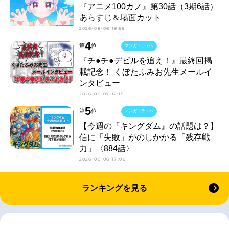
『アニメ100カノ』第30話（3期6話）
あらすじ＆場面カット
2026-08-06 18:55
4
第
位
マンガ・ラノベ
『チ●チ●デビルを追え！』最終回掲
載記念！ くぼたふみお先生メールイ
ンタビュー
2026-08-07 12:15
5
第
位
マンガ・ラノベ
【今週の『キングダム』の話題は？】
信に「失敗」がのしかかる「残存戦
力」〈884話〉
2026-08-06 17:00
ランキングを見る