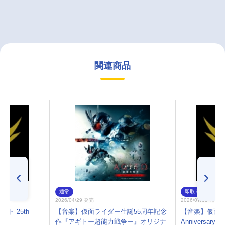
関連商品
通常
即取り
2026/04/29 発売
2026/07/08 発売
ト 25th
【音楽】仮面ライダー生誕55周年記念
【音楽】仮面ライ
作『アギトー超能力戦争ー』オリジナ
Anniversary M