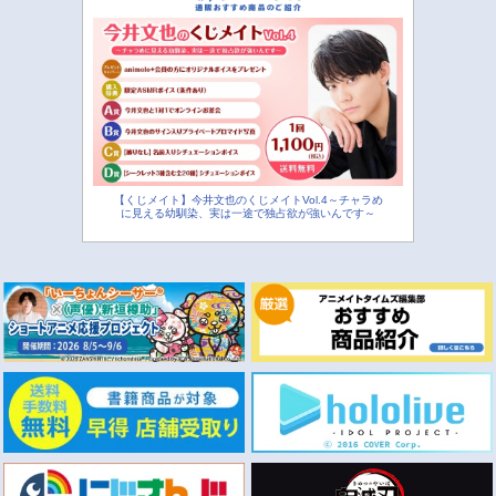
【くじメイト】今井文也のくじメイトVol.4～チャラめ
に見える幼馴染、実は一途で独占欲が強いんです～