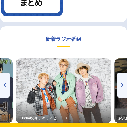
新着ラジオ番組
Trignalのキラキラ☆ビートＲ
森久