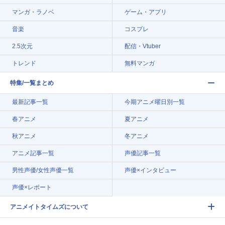
マンガ・ラノベ
ゲーム・アプリ
音楽
コスプレ
2.5次元
配信・Vtuber
トレンド
無料マンガ
特集/一覧まとめ
最新記事一覧
今期アニメ曜日別一覧
春アニメ
夏アニメ
秋アニメ
冬アニメ
アニメ記事一覧
声優記事一覧
男性声優/女性声優一覧
声優×インタビュー
声優×レポート
アニメイトタイムズについて