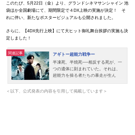
このたび、5月22日（金）より、グランドシネマサンシャイン 池
袋ほか全国劇場にて、期間限定で４DX上映の実施が決定！ そ
れに伴い、新たなポスタービジュアルも公開されました。
さらに、【4DX先行上映】にて大ヒット御礼舞台挨拶の実施も決
定しました！
関連記事
アギトー超能力戦争ー
半凍死、半焼死──相反する死が、一
つの遺体に刻まれていた。それは、
超能力を操る者たちの暴走が生ん
だ、誰も見たことのない“不可能犯
罪”だった。警視庁未確認生命体対策
＜以下、公式発表の内容を引用して掲載しています＞
特殊武装班＝通称＜Ｇユニット＞が
出動。若手隊員・葵るり子（ゆうち
ゃみ）は、最新鋭の特殊強化装甲服
＜Ｇ６＞で超能力者たちに挑むが、
その強大な力の前に撤退を余儀なく
される。Gユニット管理官・小沢澄子