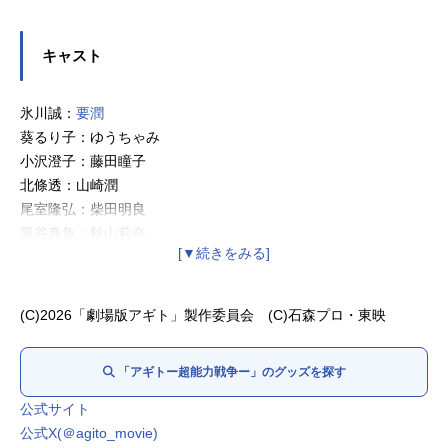
キャスト
氷川誠：
要潤
葵るり子：ゆうちゃみ
小沢澄子：藤田瞳子
北條透：山崎潤
尾室隆弘：柴田明良
風谷真魚：秋山莉奈
美杉太一：田辺季正
大山：駒木根隆介
黒谷：
今井悠貴
(C)2026「劇場版アギト」製作委員会 (C)石森プロ・東映
ルージュ：
岩永洋昭
鬼頭春馬：鈴之助
「アギトー超能力戦争ー」のグッズを探す
渋川：青島心
速見：金田哲（はんにゃ.）
公式サイト
美杉義彦：升毅
公式X(＠agito_movie)