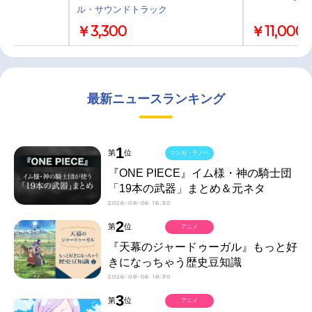
ル・サウンドトラック
￥3,300
￥11,000
最新ニュースランキング
1
第
位
マンガ・ラノベ
『ONE PIECE』イム様・神の騎士団
「19本の武器」まとめ＆元ネタ
2026-08-06 16:30
2
第
位
アニメ
『天幕のジャードゥーガル』もっと好
きになっちゃう歴史豆知識
2026-08-06 18:30
3
第
位
アニメ