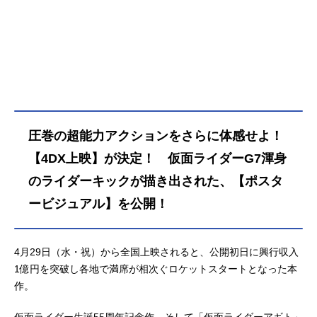
（藤田瞳子）は確信する。この事態
を打開するには、氷川誠（要潤）の
力が必要だと。しかし彼は今、とあ
る罪で刑務所に囚われていた。氷川
の不在に、小沢が思い至ったのは、
かつて＜アギト＞という未知の力で
アンノウン（未確認生命体）と戦っ
た男・津上翔一（賀集利樹）。だ
が、翔一はすでにその未知の力を失
圧巻の超能力アクションをさらに体感せよ！
っていた。作品名アギトー超能力戦
争ー放送形態特撮シリーズ仮面ライ
【4DX上映】が決定！ 仮面ライダーG7渾身
ダーアギトスケジュール2026年4月2
のライダーキックが描き出された、【ポスタ
9日（水）キャスト氷川誠：要潤葵る
ービジュアル】を公開！
り子：ゆうちゃみ小沢澄子：藤田瞳
子北條透：山崎潤尾室隆弘：柴田明
良風谷真魚：秋山莉奈美杉太一：田
辺季正大山：駒木根隆介黒谷：今井
4月29日（水・祝）から全国上映されると、公開初日に興行収入
悠貴ルージュ：岩永洋昭鬼頭春馬：
1億円を突破し各地で満席が相次ぐロケットスタートとなった本
鈴之助渋川：青島心速見：金田哲
作。
（はんにゃ.）美杉義彦：升毅村野か
すみ：ベッキー木野薫：樋口隆則