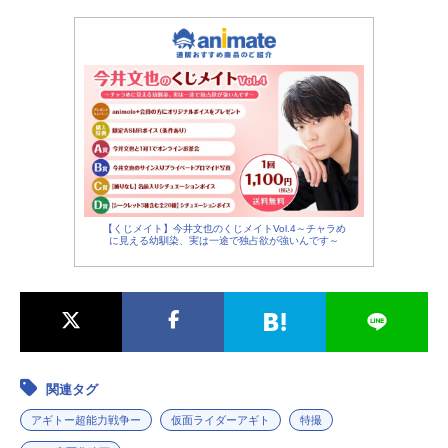
村野かすみ：ベッキー
木野薫：樋口隆則
津上翔一：賀集利樹
蕎麦屋の店主：くっきー！（野性爆弾）
【くじメイト】今井文也のくじメイトVol.4～チャラめ
に見える幼馴染、実は一途で独占欲が強いんです～
関連タグ
アギトー超能力戦争ー
仮面ライダーアギト
特撮