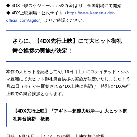
◆ 4DX上映スケジュール：5/22(金)より、全国劇場にて開始
◆ 4DX上映劇場：公式サイト（
https://www.kamen-rider-
official.com/agito/
）よりご確認ください。
さらに、【4DX先行上映】にて大ヒット御礼
舞台挨拶の実施が決定！
本作の大ヒットを記念して5月16日（土）にユナイテッド・シネ
マ豊洲にて大ヒット御礼舞台挨拶の実施が決定いたしました！ 5
月22日（金）から開始される4DX上映に先駆け、特別に4DX先行
上映での舞台挨拶となります。
【4DX先行上映】『アギト―超能力戦争―』大ヒット御
礼舞台挨拶 概要
日時：5月16日（土）14：00の回 上映後舞台挨拶