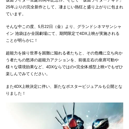
仮面ライダー生誕55周年記念作、そして「仮面ライダーアギト」
津...
25年ぶりの完全新作として、凄まじい熱狂と盛り上がりに包まれ
ています。
そんな中この度、5月22日（金）より、グランドシネマサンシャ
イン 池袋ほか全国劇場にて、期間限定で4DX上映が実施される
ことが明らかに！
超能力を操り世界を困難に陥れる者たちと、その危機に立ち向か
う者たちの怒涛の超能力アクションを、前後左右の座席可動や
様々な環境効果など、4DXならではの<完全体感型上映>でもぜひ
楽しんでみてください。
また4DX上映決定に伴い、新たなポスタービジュアルも公開とな
りました！