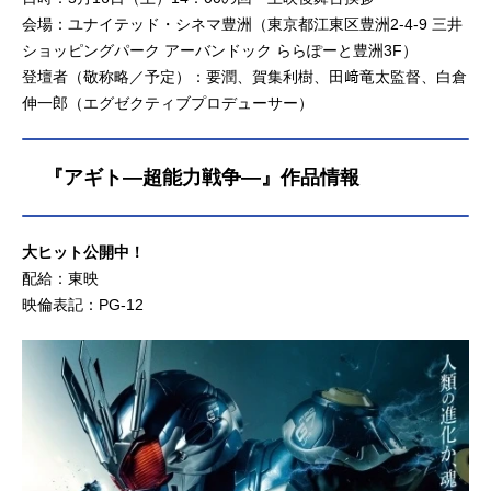
会場：ユナイテッド・シネマ豊洲（東京都江東区豊洲2-4-9 三井
ショッピングパーク アーバンドック ららぽーと豊洲3F）
登壇者（敬称略／予定）：要潤、賀集利樹、田﨑竜太監督、白倉
伸一郎（エグゼクティブプロデューサー）
『アギト—超能力戦争—』作品情報
大ヒット公開中！
配給：東映
映倫表記：PG-12