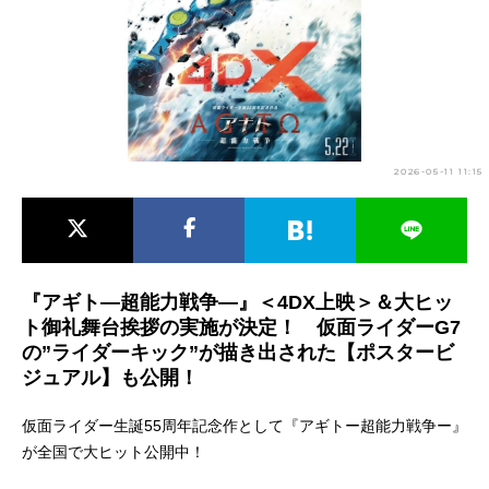
アニメ映画一覧
実写化映画一覧
今期アニメ曜日別一覧
春アニメ
夏アニメ
2026-05-11 11:15
秋アニメ
冬アニメ
男性声優/女性声優一覧
FOLLOW US
『アギト—超能力戦争—』＜4DX上映＞＆大ヒッ
ト御礼舞台挨拶の実施が決定！ 仮面ライダーG7
の”ライダーキック”が描き出された【ポスタービ
ジュアル】も公開！
仮⾯ライダー⽣誕55周年記念作として『アギトー超能⼒戦争ー』
が全国で大ヒット公開中！