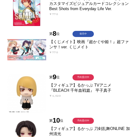
カスタマイズビジュアルカードコレクション
Best Shots from Everyday Life Ver.
￥770
8
第
位
発売中
【くじメイト】映画『超かぐや姫！』超ファ
ンサ！ver. くじメイト
￥770
9
第
位
予約受付中
【フィギュア】るかっぷ TVアニメ
『BLEACH 千年血戦篇』 平子真子
￥4,020
10
第
位
予約受付中
【フィギュア】るかっぷ 刀剣乱舞ONLINE 加
州清光