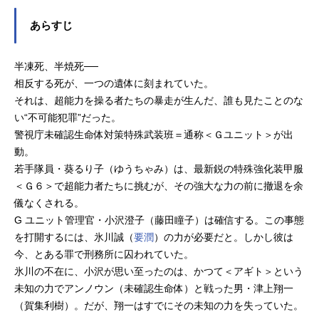
あらすじ
半凍死、半焼死──
相反する死が、一つの遺体に刻まれていた。
それは、超能力を操る者たちの暴走が生んだ、誰も見たことのな
い“不可能犯罪”だった。
警視庁未確認生命体対策特殊武装班＝通称＜Ｇユニット＞が出
動。
若手隊員・葵るり子（ゆうちゃみ）は、最新鋭の特殊強化装甲服
＜Ｇ６＞で超能力者たちに挑むが、その強大な力の前に撤退を余
儀なくされる。
G ユニット管理官・小沢澄子（藤田瞳子）は確信する。この事態
を打開するには、氷川誠（
要潤
）の力が必要だと。しかし彼は
今、とある罪で刑務所に囚われていた。
氷川の不在に、小沢が思い至ったのは、かつて＜アギト＞という
未知の力でアンノウン（未確認生命体）と戦った男・津上翔一
（賀集利樹）。だが、翔一はすでにその未知の力を失っていた。