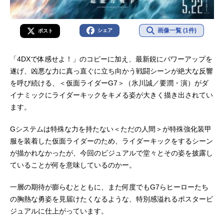
画像一覧 (1件)
シェア
ポスト
「4DXで体感せよ！」のコピーに加え、最新鋭にパワーアップを
遂げ、凶悪な力に真っ直ぐに立ち向かう戦闘シーンが絶大な反響
を呼び続ける、＜仮面ライダーG7＞（氷川誠／要潤・演）がダ
イナミックにライダーキックをキメる姿が大きく描き出されてい
ます。
Gシステムは特殊な力を持たない＜ただの人間＞が特殊強化装甲
服を装着した仮面ライダーのため、ライダーキックをするシーン
が描かれなかったが、今回のビジュアルで堂々とその姿を披露し
ていることが何を意味しているのかー。
一層の期待が膨らむとともに、また何度でもG7らヒーローたち
の胸熱な勇姿を見届けたくなるような、特別感溢れるポスタービ
ジュアルに仕上がっています。