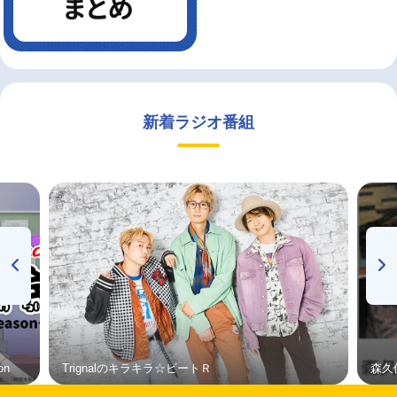
新着ラジオ番組
on
Trignalのキラキラ☆ビートＲ
森久