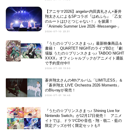
【アニサマ2026】angela×内田真礼さん×蒼井
翔太さんによるSPコラボ『はめふら』「乙女
のルートはひとつじゃない！」を披露！
「Animelo Summer Live 2026 -Messenger-」
2026-07-10 23:31
『うたの☆プリンスさまっ♪』最新映像商品＆
書籍！ QUARTET NIGHTのライブBDと『劇
場版 うたの☆プリンスさまっ♪ TABOO NIGHT
XXXX』オフィシャルブックがアニメイト通販
で予約受付中!!
2026-07-03 13:50
蒼井翔太さんの4thアルバム「LIMITLESS」＆
「蒼井翔太 LIVE Orchestra 2026 Moments」
のBlu-rayが発売！
2026-07-01 18:45
『うたの☆プリンスさまっ♪ Shining Live for
Nintendo Switch』が12月17日発売！ アニメ
イトでは、ドラマCDや音也・翔・嶺二・藍の
限定グッズが付く限定セットも!!