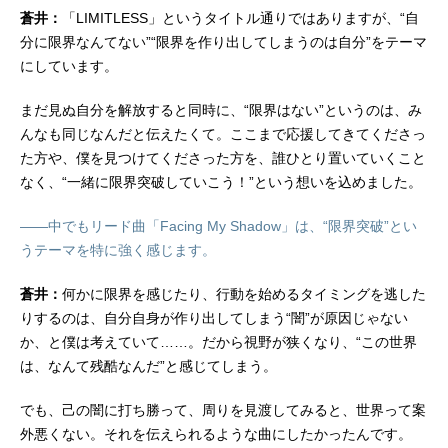
蒼井：
「LIMITLESS」というタイトル通りではありますが、“自
分に限界なんてない”“限界を作り出してしまうのは自分”をテーマ
にしています。
まだ見ぬ自分を解放すると同時に、“限界はない”というのは、み
んなも同じなんだと伝えたくて。ここまで応援してきてくださっ
た方や、僕を見つけてくださった方を、誰ひとり置いていくこと
なく、“一緒に限界突破していこう！”という想いを込めました。
――中でもリード曲「Facing My Shadow」は、“限界突破”とい
うテーマを特に強く感じます。
蒼井：
何かに限界を感じたり、行動を始めるタイミングを逃した
りするのは、自分自身が作り出してしまう“闇”が原因じゃない
か、と僕は考えていて……。だから視野が狭くなり、“この世界
は、なんて残酷なんだ”と感じてしまう。
でも、己の闇に打ち勝って、周りを見渡してみると、世界って案
外悪くない。それを伝えられるような曲にしたかったんです。