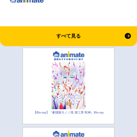
すべて見る
【Blu-ray】『劇場版モノノ怪 第三章 蛇神』Blu-ray