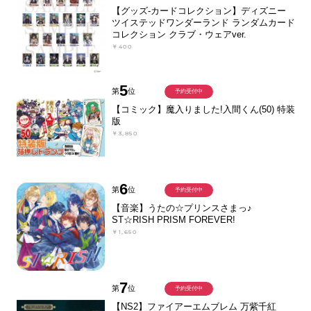
【グッズ-カードコレクション】ディズニー
ツイステッドワンダーランド ランダムカード
コレクション クラブ・ウェアver.
￥400
5
第
位
予約受付中
【コミック】魔入りました!入間くん(50) 特装
版
￥3,850
6
第
位
予約受付中
【音楽】うたの☆プリンスさまっ♪
ST☆RISH PRISM FOREVER!
￥1,650
7
第
位
予約受付中
【NS2】ファイアーエムブレム 万紫千紅