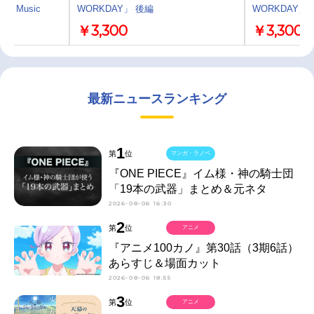
HT Music
WORKDAY」 後編
WORKDAY」
￥3,300
￥3,300
最新ニュースランキング
1
第
位
マンガ・ラノベ
『ONE PIECE』イム様・神の騎士団
「19本の武器」まとめ＆元ネタ
2026-08-06 16:30
2
第
位
アニメ
『アニメ100カノ』第30話（3期6話）
あらすじ＆場面カット
2026-08-06 18:55
3
第
位
アニメ