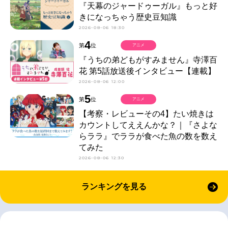
『天幕のジャードゥーガル』もっと好
きになっちゃう歴史豆知識
2026-08-06 18:30
4
第
位
アニメ
『うちの弟どもがすみません』寺澤百
花 第5話放送後インタビュー【連載】
2026-08-06 12:00
5
第
位
アニメ
【考察・レビューその4】たい焼きは
カウントしてええんかな？｜『さよな
らララ』でララが食べた魚の数を数え
てみた
2026-08-06 12:30
ランキングを見る