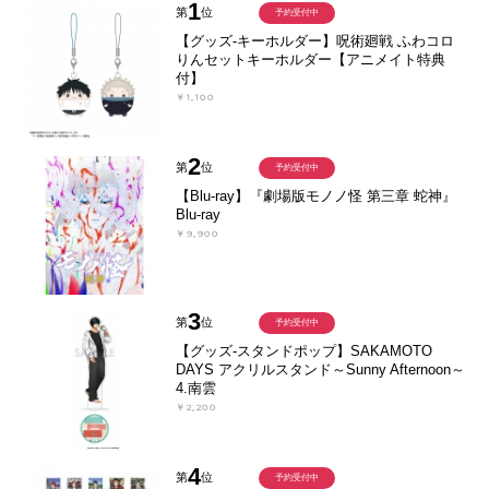
1
第
位
予約受付中
【グッズ-キーホルダー】呪術廻戦 ふわコロ
りんセットキーホルダー【アニメイト特典
付】
￥1,100
2
第
位
予約受付中
【Blu-ray】『劇場版モノノ怪 第三章 蛇神』
Blu-ray
￥9,900
3
第
位
予約受付中
【グッズ-スタンドポップ】SAKAMOTO
DAYS アクリルスタンド～Sunny Afternoon～
4.南雲
￥2,200
4
第
位
予約受付中