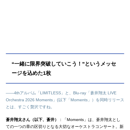
ターを多く演じています。こちらで
は、蒼井翔太さんのオススメ記事を
ご紹介！
“一緒に限界突破していこう！”というメッセ
ージを込めた1枚
――4thアルバム「LIMITLESS」と、Blu-ray「蒼井翔太 LIVE
Orchestra 2026 Moments」(以下「Moments」）を同時リリース
とは、すごく贅沢ですね。
蒼井翔太さん（以下、蒼井）
：「Moments」は、蒼井翔太とし
ての一つの章の区切りとなる大切なオーケストラコンサート。新