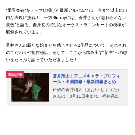
“限界突破”をテーマに掲げた最新アルバムでは、今まで以上に自
由な表現に挑戦！ 一方Blu-rayには、蒼井さんが“忘れられない
景色”と語る、自身初の特別なオーケストラコンサートの模様が
収録されています。
蒼井さんの新たな始まりを感じさせる2作品について、それぞれ
のこだわりや制作秘話、そして、ここから踏み出す“新章”への想
いをたっぷり語っていただきました！
関連記事
蒼井翔太｜アニメキャラ・プロフィ
ール・出演情報・最新情報まとめ
声優の蒼井翔太（あおい しょうた）
さんは、8月11日生まれ、福井県出
身。『うたの☆プリンスさまっ♪』の
美風藍役をはじめ、『乙女ゲームの
破滅フラグしかない悪役令嬢に転生
してしまった…』ジオルド・スティ
アート役など、人気作品のキャラク