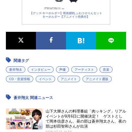
【グッズ-キーホルダー】呪術廻戦 ふわコロりんセット
キーホルダー【アニメイト特典付】
関連タグ
蒼井翔太
インタビュー
声優
アーティスト
音楽
CD・音楽情報
イベント
アニメイト
アニメイト通販
蒼井翔太 関連ニュース
山下大輝さんの料理番組「肉ッキング」リアル
イベントが9月6日に開催決定！ ゲストとし
て岡本信彦さん、昼の部は蒼井翔太さん、夜の
部は杉田智和さんが出演
2026-07-17 14:50