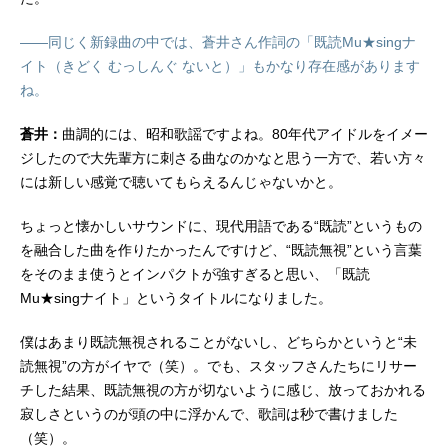
――同じく新録曲の中では、蒼井さん作詞の「既読Mu★singナ
イト（きどく むっしんぐ ないと）」もかなり存在感があります
ね。
蒼井：
曲調的には、昭和歌謡ですよね。80年代アイドルをイメー
ジしたので大先輩方に刺さる曲なのかなと思う一方で、若い方々
には新しい感覚で聴いてもらえるんじゃないかと。
ちょっと懐かしいサウンドに、現代用語である“既読”というもの
を融合した曲を作りたかったんですけど、“既読無視”という言葉
をそのまま使うとインパクトが強すぎると思い、「既読
Mu★singナイト」というタイトルになりました。
僕はあまり既読無視されることがないし、どちらかというと“未
読無視”の方がイヤで（笑）。でも、スタッフさんたちにリサー
チした結果、既読無視の方が切ないように感じ、放っておかれる
寂しさというのが頭の中に浮かんで、歌詞は秒で書けました
（笑）。