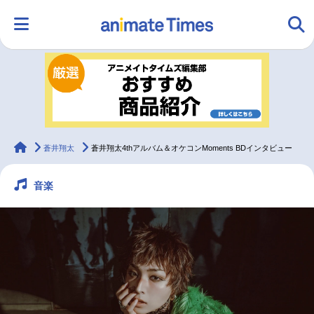
HOME
ランキング
アニメ
声優
ラジオ
みんなの声
グッズ
映画
animateTimes
蒼井翔太
蒼井翔太4thアルバム＆オケコンMoments BDインタビュー
音楽
マンガ・ラノベ
ゲーム・アプリ
音楽
コスプレ
2.5次元
配信・Vtuber
トレンド
無料マンガ
最新記事一覧
アニメ記事一覧
声優記事一覧