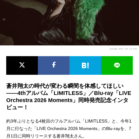
アニメ映画一覧
実写化映画一覧
今期アニメ曜日別一覧
春アニメ
夏アニメ
2026-06-19 12:00
秋アニメ
冬アニメ
男性声優/女性声優一覧
FOLLOW US
蒼井翔太の時代が変わる瞬間を体感してほしい
――4thアルバム「LIMITLESS」／Blu-ray「LIVE
Orchestra 2026 Moments」同時発売記念インタ
ビュー！
約3年ぶりとなる4枚目のフルアルバム「LIMITLESS」と、今年1
月に行なった「LIVE Orchestra 2026 Moments」のBlu-rayを、7
月1日に同時リリースする蒼井翔太さん。