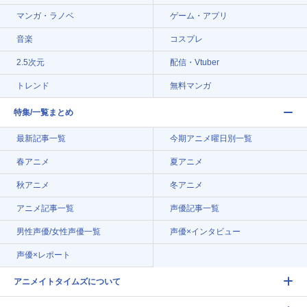
マンガ・ラノベ
ゲーム・アプリ
音楽
コスプレ
2.5次元
配信・Vtuber
トレンド
無料マンガ
特集/一覧まとめ
最新記事一覧
今期アニメ曜日別一覧
春アニメ
夏アニメ
秋アニメ
冬アニメ
アニメ記事一覧
声優記事一覧
男性声優/女性声優一覧
声優×インタビュー
声優×レポート
アニメイトタイムズについて