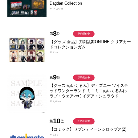
Dagdan Collection
￥14,979
8
第
位
予約受付中
【グッズ-食品】刀剣乱舞ONLINE クリアカー
ドコレクションガム
￥220
9
第
位
予約受付中
【グッズ-ぬいぐるみ】ディズニー ツイステ
ッドワンダーランド ミニミニぬいぐるみ(ク
ラブ・ウェアver.) イデア・シュラウド
￥2,500
10
第
位
予約受付中
【コミック】セブンティーンシロップス(2)
￥924