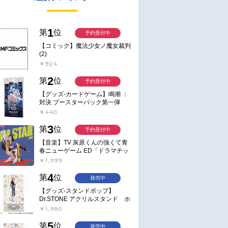
1
第
位
予約受付中
【コミック】魔法少女ノ魔女裁判
(2)
￥924
2
第
位
予約受付中
【グッズ-カードゲーム】鳴潮 ：
対決 ブースターパック第一弾
【ポイント2倍】
￥440
3
第
位
予約受付中
【音楽】TV 灰原くんの強くて青
春ニューゲーム ED「ドラマチッ
ク逃避行」収録シングル AIM
￥1,999
STAR/愛美【通常盤】
4
第
位
発売中
【グッズ-スタンドポップ】
Dr.STONE アクリルスタンド ホ
ワイマンといっしょver. スタン
￥1,980
リー・スナイダー
5
第
位
発売中