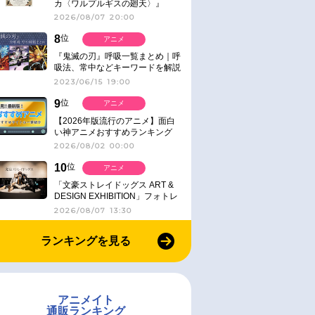
カ〈ワルプルギスの廻天〉』
IMAX同時公開決定
2026/08/07 20:00
8
位
アニメ
『鬼滅の刃』呼吸一覧まとめ｜呼
吸法、常中などキーワードを解説
2023/06/15 19:00
9
位
アニメ
【2026年版流行のアニメ】面白
い神アニメおすすめランキング
【名作・話題作】｜ジャンル別人
2026/08/02 00:00
気作品をピックアップ
10
位
アニメ
「文豪ストレイドッグス ART &
DESIGN EXHIBITION」フォトレ
ポート
2026/08/07 13:30
ランキングを見る
アニメイト
通販ランキング