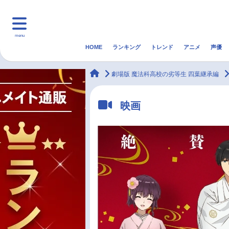
menu
HOME
ランキング
トレンド
アニメ
声優
HOME
ランキング
アニ
animateTimes
劇場版 魔法科高校の劣等生 四葉継承編
マンガ・ラノベ
ゲーム・アプリ
音楽
映画
最新記事一覧
アニメ記事一覧
声優記事一覧