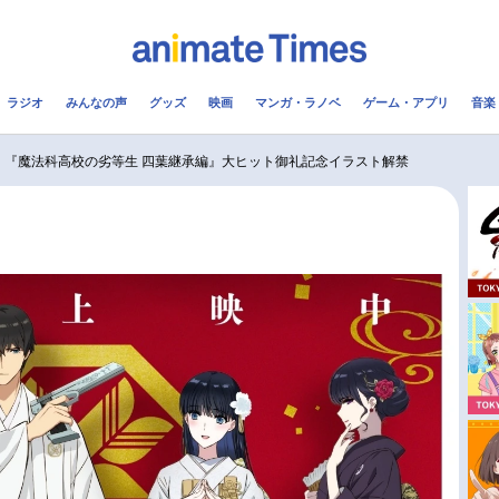
ラジオ
みんなの声
グッズ
映画
マンガ・ラノベ
ゲーム・アプリ
音楽
メ
声優
ラジオ
み
『魔法科高校の劣等生 四葉継承編』大ヒット御礼記念イラスト解禁
コスプレ
2.5次元
配信
アニメ映画一覧
今期アニメ曜日別一覧
実写化映画一覧
春アニメ
男性声優/女性声優一覧
夏アニメ
FOLLOW US