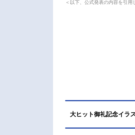
＜以下、公式発表の内容を引用
二人
紙が
れる
の四
で、
の真
シリ
が、
れた
法科
リー
（金
織四
歌：
真礼
大ヒット御礼記念イラ
梅田
督：ジ