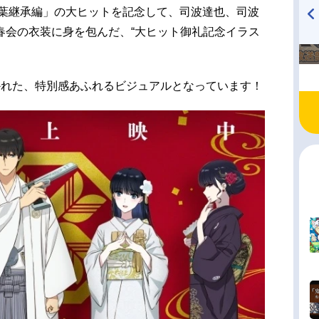
四葉継承編」の大ヒットを記念して、司波達也、司波
春会の衣装に身を包んだ、“大ヒット御礼記念イラス
TVアニメ『戦隊大失格』
ハイキュー!! 烏野高校放送部!
radio 大直会 2nd season
かれた、特別感あふれるビジュアルとなっています！