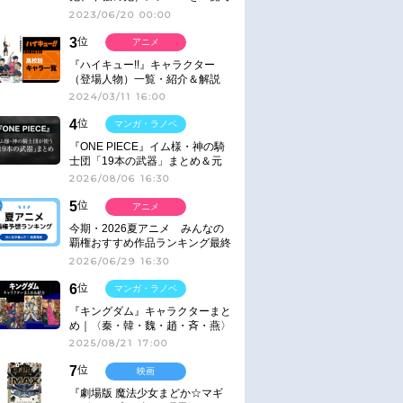
紹介＆解説（登場鬼の情報まと
2023/06/20 00:00
め）
3
位
アニメ
『ハイキュー!!』キャラクター
（登場人物）一覧・紹介＆解説
2024/03/11 16:00
4
位
マンガ・ラノベ
『ONE PIECE』イム様・神の騎
士団「19本の武器」まとめ＆元
ネタ
2026/08/06 16:30
5
位
アニメ
今期・2026夏アニメ みんなの
覇権おすすめ作品ランキング最終
結果発表！
2026/06/29 16:30
6
位
マンガ・ラノベ
『キングダム』キャラクターまと
め｜〈秦・韓・魏・趙・斉・燕〉
2025/08/21 17:00
7
位
映画
『劇場版 魔法少女まどか☆マギ