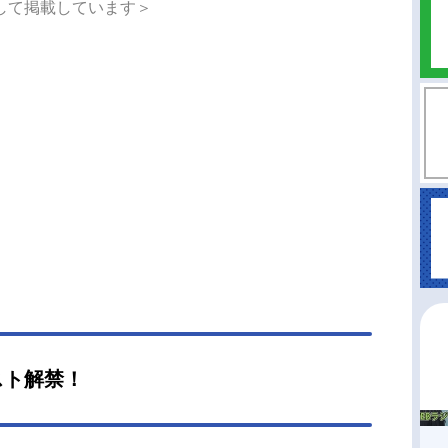
して掲載しています＞
は仲睦まじい兄妹として過ごしてきた。一通の手
届くまでは――――。その手紙は四葉本家で開か
元旦の集まり〈慶春会〉への招待状だった。当主
葉真夜と分家の当主たちが一堂に会するこの集い
四葉家次期当主が指名されることに。そこで衝撃
実が告げられる。シリーズ累計2500万部の大人気
ーズの中でも屈指の人気を誇る《四葉継承編》
満を持して劇場映画化！ファンに長らく待ち望ま
エピソードがついに幕開く――！作品名劇場版魔
高校の劣等生四葉継承編放送形態劇場版アニメシ
ズ魔法科高校の劣等生スケジュール2026年5月8日
）キャスト司波達也：中村悠一司波深雪：早見沙
葉真夜：斎藤千和新発田勝成：小野大輔津久葉夕
茅野愛衣黒羽文弥：加藤英美里黒羽亜夜子：内田
桜井水波：安野希世乃堤琴鳴：若山詩音堤奏太：
スト解禁！
修一朗スタッフ原作：佐島勤（電撃文庫刊）監
ミーストーン脚...