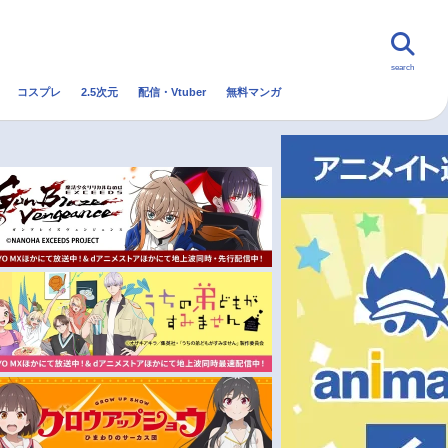
search
コスプレ
2.5次元
配信・Vtuber
無料マンガ
んなの声
グッズ
映画
・Vtuber
トレンド
無料マンガ
秋アニメ
冬アニメ