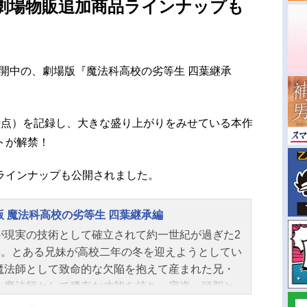
劇場物販追加商品ラインナップも
賛公開中の、劇場版『魔法科高校の劣等生 四葉継承
/24時点）を記録し、大きな盛り上がりをみせている本作
トが解禁！
ラインナップも公開されました。
版 魔法科高校の劣等生 四葉継承編
が現実の技術として確立されて約一世紀が過ぎた2
6年。とある兄妹が高校二年の冬を迎えようとしてい
魔法師として致命的な欠陥を抱えて産まれた兄・
。魔法師として稀有な才能を持ち、容姿・頭脳と
完璧な妹・深雪。劣等生と優等生、立場は違えど