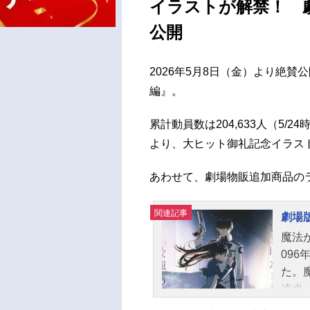
イラストが解禁！ 
公開
2026年5月8日（金）より絶
編』。
累計動員数は204,633人（5
より、大ヒット御礼記念イラス
あわせて、劇場物販追加商品の
関連記事
劇場
魔法
09
た。
達也
もに