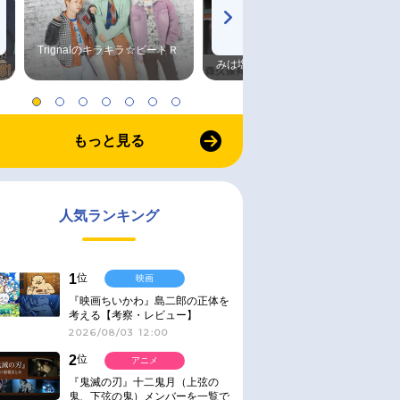
Trignalのキラキラ☆ビートＲ
森久保祥太郎×浪川大輔 つま
みは塩だけ
もっと見る
人気ランキング
1
位
映画
『映画ちいかわ』島二郎の正体を
考える【考察・レビュー】
2026/08/03 12:00
2
位
アニメ
『鬼滅の刃』十二鬼月（上弦の
鬼、下弦の鬼）メンバーを一覧で