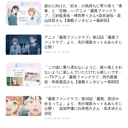
誰かに向けた「好き」の気持ちに寄り添う「青
春」と「宝物」──アニメ「霧尾ファンクラ
ブ」三好藍美役・稗田寧々さん×染谷波役・若
山詩音さん【連載インタビュー最終回】
2026-06-18 19:00
アニメ『霧尾ファンクラブ』第12話「霧尾フ
ァンクラブ」より、先行場面カット＆あらすじ
公開！
2026-06-15 20:00
「この波に乗り遅れないように、振り落とされ
ないように楽しんでいただけたら嬉しいです」
──TVアニメ「霧尾ファンクラブ」田代星羅
役・和泉風花さん【連載インタビュー第8回】
2026-06-12 12:00
『霧尾ファンクラブ』第10話「霧尾、部活や
めるってよ」より、先行場面カット＆あらすじ
公開！ 追加声優に白井悠介さん・高木渉さん
決定
2026-06-01 20:00