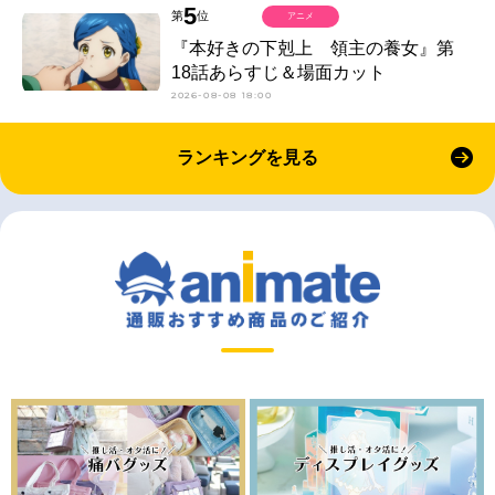
5
第
位
アニメ
『本好きの下剋上 領主の養女』第
18話あらすじ＆場面カット
2026-08-08 18:00
ランキングを見る