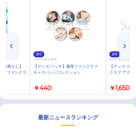
通常
通常
2026/06/26 発売
2026/06/26 発売
)・特典なし】
【グッズ-バッチ】霧尾ファンクラブ
【グッズ-スタ
メ『霧尾ファンクラ
キャラバッジコレクション
クラブ アクリ
￥440
￥1,650
最新ニュースランキング