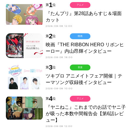
1
第
位
アニメ
『たんプリ』第28話あらすじ＆場面
カット
2026-08-08 12:00
2
第
位
映画
映画『THE RIBBON HERO リボンヒ
ーロー』内山昂輝インタビュー
2026-08-08 18:00
3
第
位
音楽
ツキプロ アニメイトフェア開催｜テ
ーマソング収録後インタビュー
2026-08-08 10:00
4
第
位
アニメ
『ヤニねこ』これまでのお話でヤニ子
が吸った本数中間報告会【第6話レビ
ュー】
2026-08-08 12:00