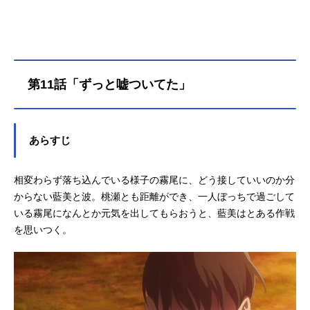
ーパーアニメイズムTURBO”枠にて
話数全12話キャスト三好藍美：稗田
寧々染谷波：若山詩音霧尾賢：梶原
岳人満田充：広瀬裕也桃瀬隼斗：小
笠原仁村岡皐月：伊藤彩沙田代星
第11話「ずっと嘘ついてた」
羅：和泉風花教師：杉田智和藍美の
祖父：立木文彦望の母：能登麻美子
店長：小西克幸小学生の霧尾：日笠
陽子望：華成結結愛：芹澤優チゲ
あらすじ
兄：興津和幸デカ長：白井悠介橋
本：高木渉スタッフ原作：地球のお
相変わらず落ち込んでいる様子の霧尾に、どう接していいのか分
魚ぽんちゃん「霧尾ファンクラブ」
（リュエルコミックス／実業之日本
からない藍美と波。桃瀬とも距離ができ、一人ぼっちで過ごして
社刊）監督：外山草シリーズ構成・
いる霧尾になんとか元気を出してもらおうと、藍美はとある作戦
脚本：皐月彩アニメーションキャラ
を思いつく。
クターデ...