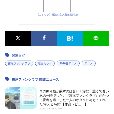
【コミック】魔法少女ノ魔女裁判(2)
関連タグ
霧尾ファンクラブ
場面カット
2026春アニメ
アニメ
霧尾ファンクラブ 関連ニュース
その振り幅が醸すのは苦しく滲む、重くて尊い
あの一瞬でした。『霧尾ファンクラブ』がかつ
て青春を過ごした一人のオタクに与えてくれ
た“考える時間”【作品レビュー】
2026-07-10 12:00