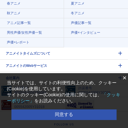
春アニメ
夏アニメ
秋アニメ
冬アニメ
アニメ記事一覧
声優記事一覧
男性声優/女性声優一覧
声優×インタビュー
声優×レポート
アニメイトタイムズについて
アニメイトのWebサービス
×
会社案内
当サイトでは、サイトの利便性向上のため、クッキー
許諾番号
許諾番号
(Cookie)を使用しています。
9005542009Y56084
9005542008Y30005
サイトのクッキー(Cookie)の使用に関しては、
「クッキ
ーポリシー」
をお読みください。
許諾番号
005542005Y31018
同意する
FOLLOW US