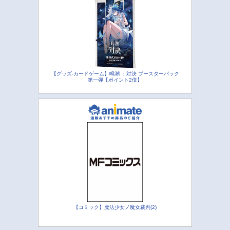
【グッズ-カードゲーム】鳴潮 ：対決 ブースターパック
第一弾【ポイント2倍】
【コミック】魔法少女ノ魔女裁判(2)