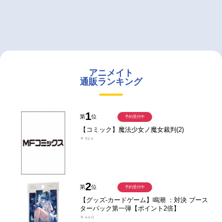
アニメイト
通販ランキング
1
第
位
予約受付中
【コミック】魔法少女ノ魔女裁判(2)
￥924
2
第
位
予約受付中
【グッズ-カードゲーム】鳴潮 ：対決 ブース
ターパック第一弾【ポイント2倍】
￥440