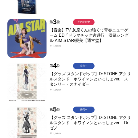
3
第
位
予約受付中
【音楽】TV 灰原くんの強くて青春ニューゲ
ーム ED「ドラマチック逃避行」収録シング
ル AIM STAR/愛美【通常盤】
￥1,999
4
第
位
発売中
【グッズ-スタンドポップ】Dr.STONE アクリ
ルスタンド ホワイマンといっしょver. ス
タンリー・スナイダー
￥1,980
5
第
位
発売中
【グッズ-スタンドポップ】Dr.STONE アクリ
ルスタンド ホワイマンといっしょver. Dr.
ゼノ
￥1,980