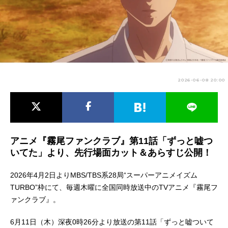
アニメ映画一覧
実写化映画一覧
今期アニメ曜日別一覧
春アニメ
夏アニメ
2026-06-08 20:00
秋アニメ
冬アニメ
男性声優/女性声優一覧
FOLLOW US
アニメ『霧尾ファンクラブ』第11話「ずっと嘘つ
いてた」より、先行場面カット＆あらすじ公開！
2026年4月2日よりMBS/TBS系28局“スーパーアニメイズム
TURBO”枠にて、毎週木曜に全国同時放送中のTVアニメ『霧尾フ
ァンクラブ』。
6月11日（木）深夜0時26分より放送の第11話「ずっと嘘ついて