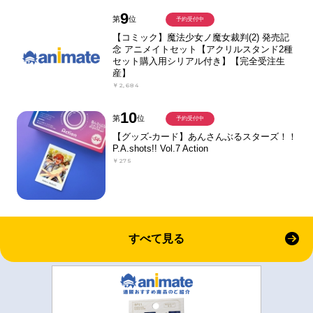
9
第
位
予約受付中
【コミック】魔法少女ノ魔女裁判(2) 発売記
念 アニメイトセット【アクリルスタンド2種
セット購入用シリアル付き】【完全受注生
産】
￥2,684
10
第
位
予約受付中
【グッズ-カード】あんさんぶるスターズ！！
P.A.shots!! Vol.7 Action
￥275
すべて見る