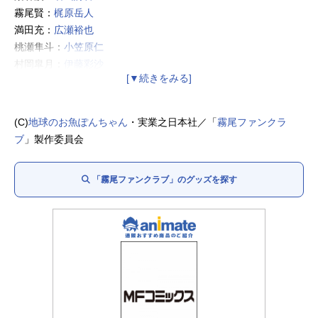
霧尾賢：
梶原岳人
満田充：
広瀬裕也
桃瀬隼斗：
小笠原仁
村岡皐月：
伊藤彩沙
田代星羅：
和泉風花
教師：
杉田智和
藍美の祖父：
立木文彦
(C)
地球のお魚ぽんちゃん
・実業之日本社／「
霧尾ファンクラ
望の母：
能登麻美子
ブ
」製作委員会
店長：
小西克幸
小学生の霧尾：
日笠陽子
「霧尾ファンクラブ」のグッズを探す
望：
華成結
結愛：
芹澤優
チゲ兄：
興津和幸
デカ長：
白井悠介
橋本：
高木渉