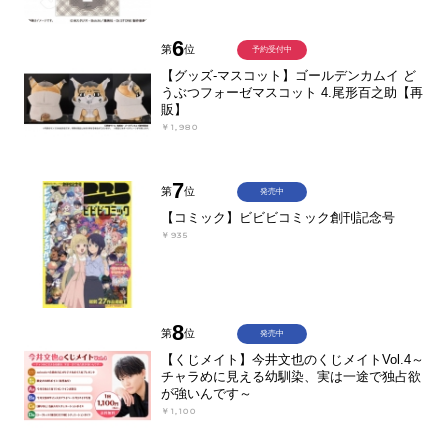
6
第
位
予約受付中
【グッズ-マスコット】ゴールデンカムイ ど
うぶつフォーゼマスコット 4.尾形百之助【再
販】
￥1,980
7
第
位
発売中
【コミック】ビビビコミック創刊記念号
￥935
8
第
位
発売中
【くじメイト】今井文也のくじメイトVol.4～
チャラめに見える幼馴染、実は一途で独占欲
が強いんです～
￥1,100