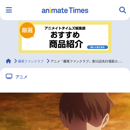
HOME
ランキング
アニメ
声優
ラジオ
みんなの声
グッズ
映画
animateTimes
霧尾ファンクラブ
アニメ『霧尾ファンクラブ』第11話先行場面カット＆あらすじ
アニメ
マンガ・ラノベ
ゲーム・アプリ
音楽
コスプレ
2.5次元
配信・Vtuber
トレンド
無料マンガ
最新記事一覧
アニメ記事一覧
声優記事一覧