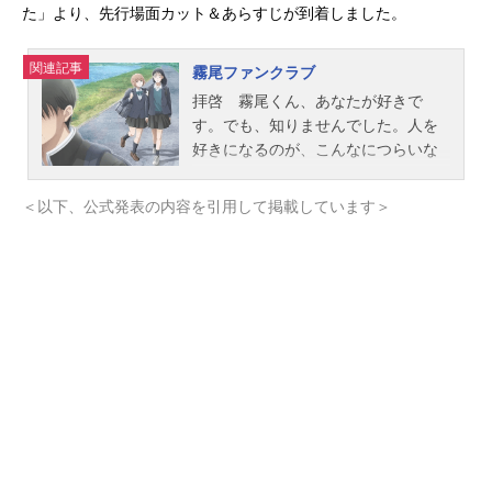
た」より、先行場面カット＆あらすじが到着しました。
関連記事
霧尾ファンクラブ
拝啓 霧尾くん、あなたが好きで
す。でも、知りませんでした。人を
好きになるのが、こんなにつらいな
んて。大好きだよ、霧尾くん。霧尾
くんとハンバーガー食べたい。霧尾
＜以下、公式発表の内容を引用して掲載しています＞
くんと相合傘したい。霧尾くんとお
皿割りまくりたい。霧尾くんと身体
中のほくろ探しの旅に出たい。霧尾
くんと出会った日を国民の祝日にし
たい。藍美と波、大好きな人の話を
する、2人だけの大切な時間。こんな
日常が、いつまでも続くと思って
た。一方通行な想いの連鎖は、私た
ちの日常を変えていく。作品名霧尾
ファンクラブ放送形態TVアニメスケ
ジュール2026年4月2日（木）～2026
年6月18日（木）MBS/TBS系28局“ス