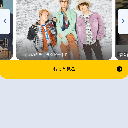
Trignalのキラキラ☆ビートＲ
森久
もっと見る