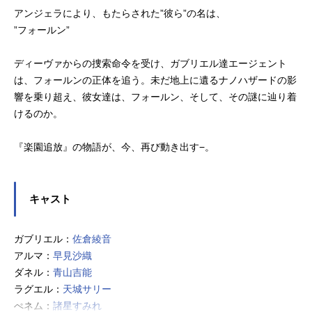
アンジェラにより、もたらされた”彼ら”の名は、
”フォールン”
ディーヴァからの捜索命令を受け、ガブリエル達エージェント
は、フォールンの正体を追う。未だ地上に遺るナノハザードの影
響を乗り超え、彼女達は、フォールン、そして、その謎に辿り着
けるのか。
『楽園追放』の物語が、今、再び動き出す−。
キャスト
ガブリエル：
佐倉綾音
アルマ：
早見沙織
ダネル：
青山吉能
ラグエル：
天城サリー
ぺネム：
諸星すみれ