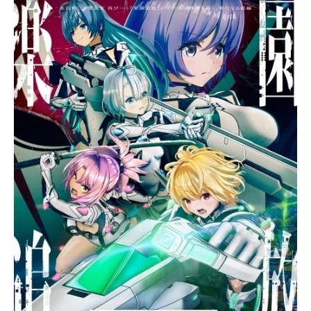
るモンスター・サンドウォームの群
れ。アンジェラはそれを迎え撃つた
め機動外骨格スーツ・アーハンを起
動する。荒廃した地上のどこかに、
フロンティア・セッターが潜んでい
るはず。アンジェラとディンゴの、
世界の謎に迫る旅が今、始まった。
作品名楽園追放-ExpelledfromParadis
e-放送形態劇場版アニメスケジュー
ル2014年11月15日（土）キャストア
ンジェラバルザック：釘宮理恵ディ
ンゴ(ザリクカジワラ)：三木眞一郎フ
ロンティアセッター：神谷浩史クリ
スティン・ギラム：林原めぐみヴェ
ロニカ・クリコワ：高山みなみヒル
デ・トルヴァルト：三石琴乃アロン
ゾ・パーシー：古谷徹イザーク：三
宅健太ラズロ：遠藤大智ディ...