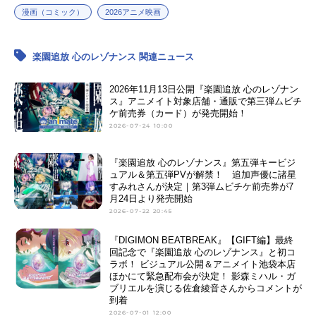
漫画（コミック）
2026アニメ映画
楽園追放 心のレゾナンス 関連ニュース
2026年11月13日公開『楽園追放 心のレゾナン
ス』アニメイト対象店舗・通販で第三弾ムビチ
ケ前売券（カード）が発売開始！
2026-07-24 10:00
『楽園追放 心のレゾナンス』第五弾キービジ
ュアル＆第五弾PVが解禁！ 追加声優に諸星
すみれさんが決定｜第3弾ムビチケ前売券が7
月24日より発売開始
2026-07-22 20:45
『DIGIMON BEATBREAK』【GIFT編】最終
回記念で『楽園追放 心のレゾナンス』と初コ
ラボ！ ビジュアル公開＆アニメイト池袋本店
ほかにて緊急配布会が決定！ 影森ミハル・ガ
ブリエルを演じる佐倉綾音さんからコメントが
到着
2026-07-01 12:00