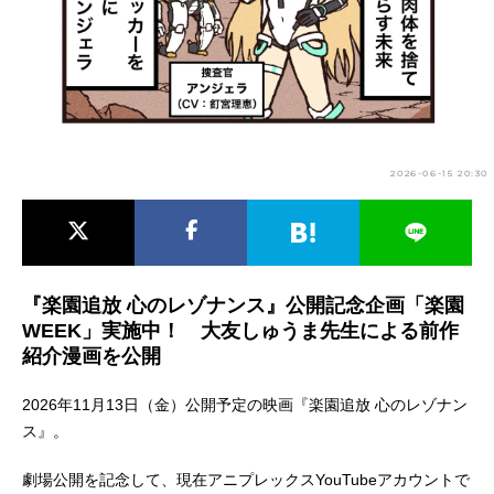
アニメ映画一覧
実写化映画一覧
今期アニメ曜日別一覧
春アニメ
夏アニメ
2026-06-15 20:30
秋アニメ
冬アニメ
男性声優/女性声優一覧
FOLLOW US
『楽園追放 心のレゾナンス』公開記念企画「楽園
WEEK」実施中！ 大友しゅうま先生による前作
紹介漫画を公開
2026年11月13日（金）公開予定の映画『楽園追放 心のレゾナン
ス』。
劇場公開を記念して、現在アニプレックスYouTubeアカウントで