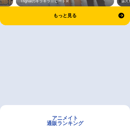
Trignalのキラキラ☆ビートＲ
森久
もっと見る
アニメイト
通販ランキング