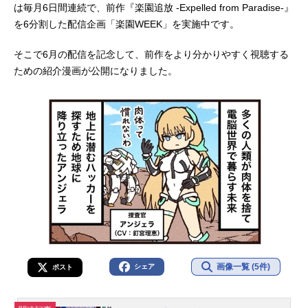
は毎月6日間連続で、前作『楽園追放 -Expelled from Paradise-』
を6分割した配信企画「楽園WEEK」を実施中です。
そこで6月の配信を記念して、前作をより分かりやすく視聴する
ための紹介漫画が公開になりました。
画像一覧 (5件)
シェア
ポスト