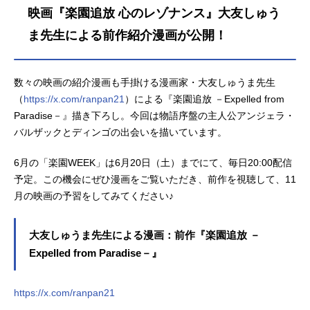
して、その謎に辿り着けるのか。
映画『楽園追放 心のレゾナンス』大友しゅう
『楽園追放』の物語が、今、再び動
き出す−。作品名楽園追放心のレゾナ
ま先生による前作紹介漫画が公開！
ンス放送形態劇場版アニメシリーズ
楽園追放-ExpelledfromParadise-スケ
ジュール2026年11月13日（金）キャ
数々の映画の紹介漫画も手掛ける漫画家・大友しゅうま先生
ストガブリエル：佐倉綾音アルマ：
（
https://x.com/ranpan21
）による『楽園追放 －Expelled from
早見沙織ダネル：青山吉能ラグエ
Paradise－』描き下ろし。今回は物語序盤の主人公アンジェラ・
ル：天城サリーぺネム：諸星すみれ
バルザックとディンゴの出会いを描いています。
スタッフ監督：水島精二脚本：虚淵
玄（ニトロプラス）音楽：NARASAK
6月の「楽園WEEK」は6月20日（土）までにて、毎日20:00配信
I演出：荒川航 櫻木優平 志賀健太
予定。この機会にぜひ漫画をご覧いただき、前作を視聴して、11
郎（モンスターズエッグ） 黒...
月の映画の予習をしてみてください♪
大友しゅうま先生による漫画：前作『楽園追放 －
Expelled from Paradise－』
https://x.com/ranpan21