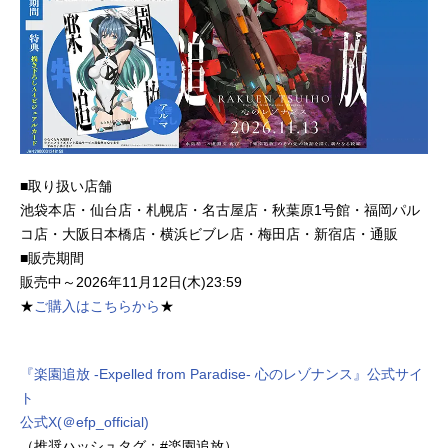
■取り扱い店舗
池袋本店・仙台店・札幌店・名古屋店・秋葉原1号館・福岡パル
コ店・大阪日本橋店・横浜ビブレ店・梅田店・新宿店・通販
■販売期間
販売中～2026年11月12日(木)23:59
★
ご購入はこちらから
★
『楽園追放 -Expelled from Paradise- 心のレゾナンス』公式サイ
ト
公式X(＠efp_official)
（推奨ハッシュタグ：#楽園追放）