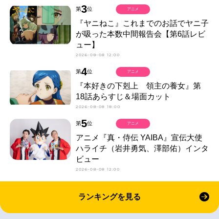
3
第
位
アニメ
『ヤニねこ』これまでのお話でヤニ子
が吸った本数中間報告会【第6話レビ
ュー】
2026-08-08 12:00
4
第
位
アニメ
『本好きの下剋上 領主の養女』第
18話あらすじ＆場面カット
2026-08-08 18:00
5
第
位
アニメ
アニメ『真・侍伝 YAIBA』宣伝大使
ハライチ（岩井勇気、澤部佑）インタ
ビュー
2026-08-08 12:00
ランキングを見る