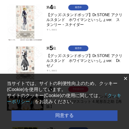
4
第
位
発売中
【グッズ-スタンドポップ】Dr.STONE アクリ
ルスタンド ホワイマンといっしょver. ス
タンリー・スナイダー
￥1,980
5
第
位
発売中
【グッズ-スタンドポップ】Dr.STONE アクリ
ルスタンド ホワイマンといっしょver. Dr.
ゼノ
￥1,980
×
当サイトでは、サイトの利便性向上のため、クッキー
6
(Cookie)を使用しています。
第
位
予約受付中
サイトのクッキー(Cookie)の使用に関しては、
「クッキ
【グッズ-マスコット】ゴールデンカムイ ど
ーポリシー」
をお読みください。
うぶつフォーゼマスコット 4.尾形百之助【再
販】
￥1,980
同意する