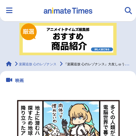
HOME
ランキング
アニメ
声優
ラジオ
みんなの声
グッズ
映画
animateTimes
楽園追放 心のレゾナンス
『楽園追放 心のレゾナンス』大友しゅうま先生による前作紹介漫画を公開！
映画
マンガ・ラノベ
ゲーム・アプリ
音楽
コスプレ
2.5次元
配信・Vtuber
トレンド
無料マンガ
最新記事一覧
アニメ記事一覧
声優記事一覧