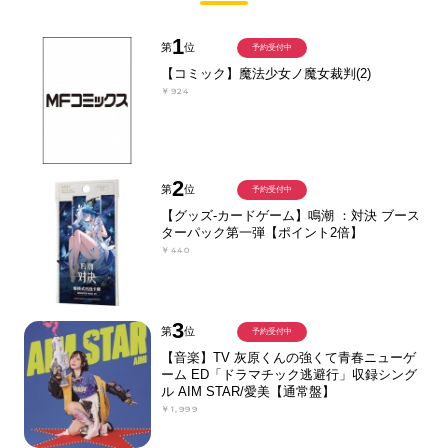
1
第
位
予約受付中
【コミック】魔法少女ノ魔女裁判(2)
￥924
2
第
位
予約受付中
【グッズ-カードゲーム】鳴潮 ：対決 ブース
ターパック第一弾【ポイント2倍】
￥440
3
第
位
予約受付中
【音楽】TV 灰原くんの強くて青春ニューゲ
ーム ED「ドラマチック逃避行」収録シング
ル AIM STAR/愛美【通常盤】
￥1,999