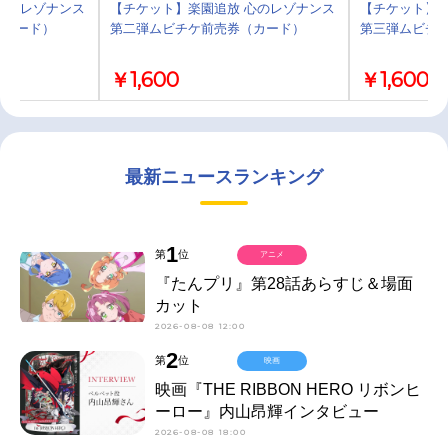
心のレゾナンス
【チケット】楽園追放 心のレゾナンス
【チケット】楽
（カード）
第二弾ムビチケ前売券（カード）
第三弾ムビチ
￥1,600
￥1,600
最新ニュースランキング
1
第
位
アニメ
『たんプリ』第28話あらすじ＆場面
カット
2026-08-08 12:00
2
第
位
映画
映画『THE RIBBON HERO リボンヒ
ーロー』内山昂輝インタビュー
2026-08-08 18:00