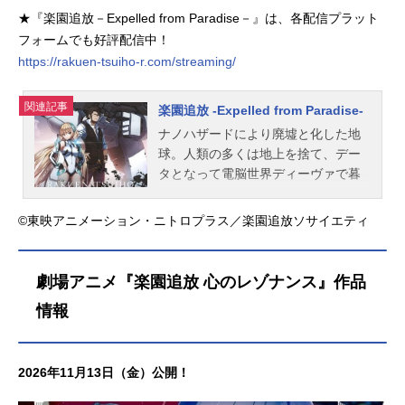
★『楽園追放－Expelled from Paradise－』は、各配信プラット
フォームでも好評配信中！
https://rakuen-tsuiho-r.com/streaming/
関連記事
楽園追放 -Expelled from Paradise-
ナノハザードにより廃墟と化した地
球。人類の多くは地上を捨て、デー
タとなって電脳世界ディーヴァで暮
らすようになっていた。西暦2400
年、そのディーヴァが異変に晒され
©東映アニメーション・ニトロプラス／楽園追放ソサイエティ
ていた。地上世界からの謎のハッキ
ング。ハッキングの主は、フロンテ
ィア・セッターと名乗った。ハッキ
劇場アニメ『楽園追放 心のレゾナンス』作品
ングの狙いは何か。ディーヴァの捜
情報
査官アンジェラは、生身の体・マテ
リアルボディを身にまとい、地上世
界へと降り立つ。地上調査員ディン
2026年11月13日（金）公開！
ゴと接触しようとするアンジェラを
待ち受けていたのは、地上を跋扈す