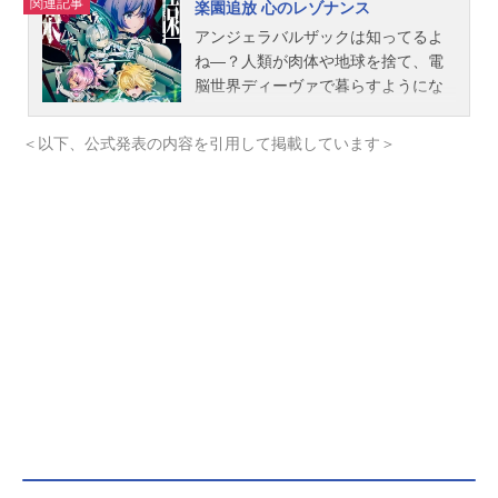
関連記事
楽園追放 心のレゾナンス
アンジェラバルザックは知ってるよ
ね―？人類が肉体や地球を捨て、電
脳世界ディーヴァで暮らすようにな
った西暦2400年。フロンティアセッ
ターのハッキングを発端に、ディー
＜以下、公式発表の内容を引用して掲載しています＞
ヴァ捜査官アンジェラバルザックの
叛逆が起こる。事件時彼女にハッキ
ングされ、地上に脱走した大勢の保
安局のエージェントは、マテリアル
ボディと共に、パーソナルデータも
収納するハードウェアを強奪。その
姿・存在を地上に潜め、ディーヴァ
への脅威と化した。アンジェラによ
り、もたらされた”彼ら”の名は、”フ
ォールン”ディーヴァからの捜索命令
を受け、ガブリエル達エージェント
は、フォールンの正体を追う。未だ
地上に遺るナノハザードの影響を乗
り超え、彼女達は、フォールン、そ