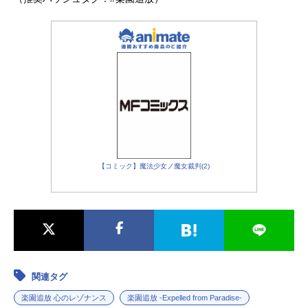
【コミック】魔法少女ノ魔女裁判(2)
関連タグ
楽園追放 心のレゾナンス
楽園追放 -Expelled from Paradise-