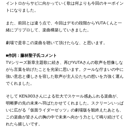
イントロからサビに向かっていく歌は何よりも今回のキーポイン
トになりました。
また、前回とは違う点で、今回はデモの段階からYUTAくんと一
緒にプリプロして、楽曲構築していきました。
劇場で是非この楽曲を聴いて頂けたらな、と思います。
■作詞：藤林聖子氏コメント
TVシリーズ新章主題歌に続き、再びYUTAさんの歌声を想像しな
がら言葉を紡げたことを光栄に思います。クールな佇まいの中に
強い意志と優しさを宿した歌声が主人公たちの想いを力強く運ん
でくれました。
そして KENJI03さんによる壮大でスケール感あふれる楽曲が、
明晰夢の先の未来へ羽ばたかせてくれました。スクリーンいっぱ
いに広がる『仮面ライダーゼッツ』の劇場版を観終えたあとも、
この楽曲が皆さんの胸の中で未来へ向かう力として鳴り続けてく
れたら嬉しいです。