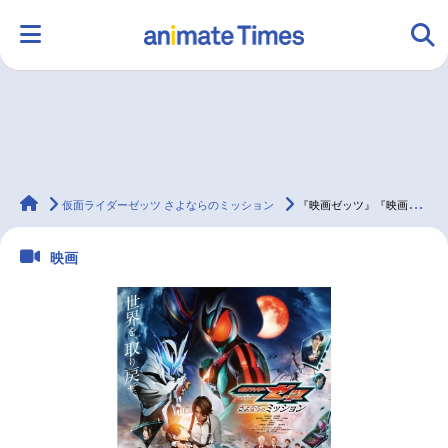
HOME
ランキング
アニメ
声優
animateTimes
ラジオ
みんなの声
グッズ
映画
仮面ライダーゼッツ さよならのミッション
『映画ゼッツ』​『映画超ギャバン』の本タイトル決定、本予告＆本ポスター解禁！
映画
マンガ・ラノベ
ゲーム・アプリ
音楽
コスプレ
2.5次元
配信・Vtuber
トレンド
無料マンガ
最新記事一覧
アニメ記事一覧
声優記事一覧