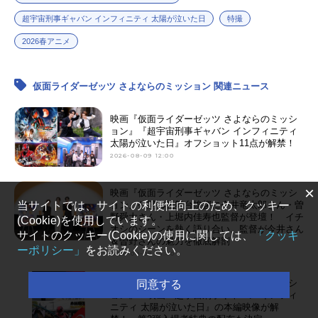
超宇宙刑事ギャバン インフィニティ 太陽が泣いた日
特撮
2026春アニメ
仮面ライダーゼッツ さよならのミッション 関連ニュース
映画『仮面ライダーゼッツ さよならのミッシ
ョン』『超宇宙刑事ギャバン インフィニティ
太陽が泣いた日』オフショット11点が解禁！
2026-08-09 12:00
×
映画『仮面ライダーゼッツ さよならのミッシ
ョン』公開御礼舞台挨拶に今井竜太郎さん・曽
当サイトでは、サイトの利便性向上のため、クッキー
野舜太さん・上堀内佳寿也監督が登壇！ イチ
(Cookie)を使用しています。
オシのシーンを熱く語り合い、監督が今井さん
サイトのクッキー(Cookie)の使用に関しては、
「クッキ
＆曽野さんの魅力を徹底解剖
ーポリシー」
をお読みください。
2026-08-08 14:40
映画『仮面ライダーゼッツ さよならのミッシ
同意する
ョン』＆映画『超宇宙刑事ギャバン インフィ
ニティ 太陽が泣いた日』の本編映像が解