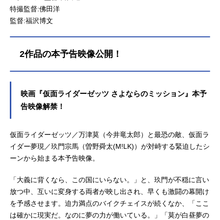
特撮監督:佛田洋
監督:福沢博文
2作品の本予告映像公開！
映画『仮面ライダーゼッツ さよならのミッション』本予
告映像解禁！
仮面ライダーゼッツ／万津莫（今井竜太郎）と最恐の敵、仮面ラ
イダー夢現／玖門宗馬（曽野舜太(M!LK)）が対峙する緊迫したシ
ーンから始まる本予告映像。
「大義に背くなら、この国にいらない。」と、玖門が不穏に言い
放つ中、互いに変身する両者が映し出され、早くも激闘の幕開け
を予感させます。迫力満点のバイクチェイスが続くなか、「ここ
は確かに現実だ。なのに夢の力が働いている。」「莫が白昼夢の