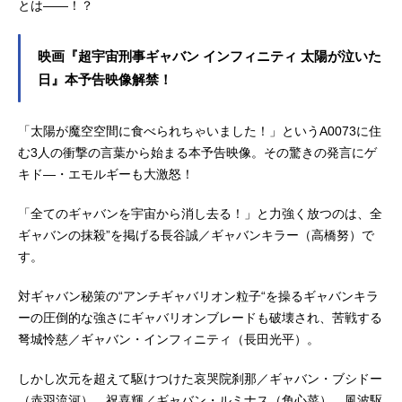
とは――！？
映画『超宇宙刑事ギャバン インフィニティ 太陽が泣いた
日』本予告映像解禁！
「太陽が魔空空間に食べられちゃいました！」というA0073に住
む3人の衝撃の言葉から始まる本予告映像。その驚きの発言にゲ
キド―・エモルギーも大激怒！
「全てのギャバンを宇宙から消し去る！」と力強く放つのは、全
ギャバンの抹殺”を掲げる長谷誠／ギャバンキラー（高橋努）で
す。
対ギャバン秘策の“アンチギャバリオン粒子“を操るギャバンキラ
ーの圧倒的な強さにギャバリオンブレードも破壊され、苦戦する
弩城怜慈／ギャバン・インフィニティ（長田光平）。
しかし次元を超えて駆けつけた哀哭院刹那／ギャバン・ブシドー
（赤羽流河）、祝喜輝／ギャバン・ルミナス（角心菜）、風波駆