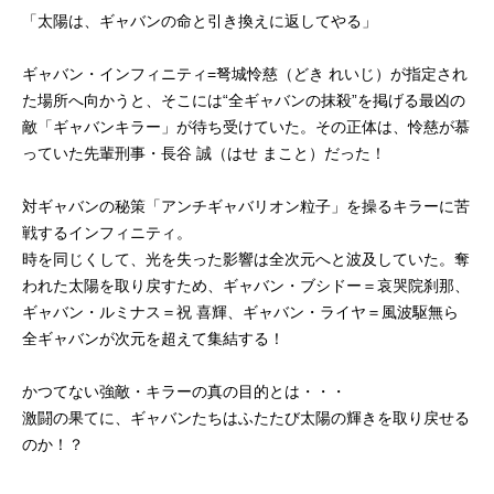
「太陽は、ギャバンの命と引き換えに返してやる」
ギャバン・インフィニティ=弩城怜慈（どき れいじ）が指定され
た場所へ向かうと、そこには“全ギャバンの抹殺”を掲げる最凶の
敵「ギャバンキラー」が待ち受けていた。その正体は、怜慈が慕
っていた先輩刑事・長谷 誠（はせ まこと）だった！
対ギャバンの秘策「アンチギャバリオン粒子」を操るキラーに苦
戦するインフィニティ。
時を同じくして、光を失った影響は全次元へと波及していた。奪
われた太陽を取り戻すため、ギャバン・ブシドー＝哀哭院刹那、
ギャバン・ルミナス＝祝 喜輝、ギャバン・ライヤ＝風波駆無ら
全ギャバンが次元を超えて集結する！
かつてない強敵・キラーの真の目的とは・・・
激闘の果てに、ギャバンたちはふたたび太陽の輝きを取り戻せる
のか！？