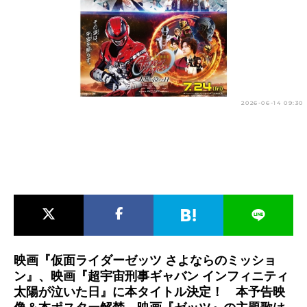
アニメ映画一覧
実写化映画一覧
今期アニメ曜日別一覧
春アニメ
夏アニメ
2026-06-14 09:30
秋アニメ
冬アニメ
男性声優/女性声優一覧
FOLLOW US
映画『仮面ライダーゼッツ さよならのミッショ
ン』、​映画『超宇宙刑事ギャバン インフィニティ
太陽が泣いた日』に本タイトル決定！ 本予告映