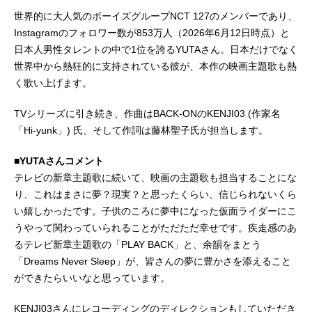
世界的に大人気のボーイズグループNCT 127のメンバーであり、
Instagramのフォロワー数が853万人（2026年6月12日時点）と
日本人男性タレントの中で1位を誇るYUTAさん。日本だけでなく
世界中から熱狂的に支持されている彼が、本作の映画主題歌も熱
く歌い上げます。
TVシリーズに引き続き、作曲はBACK-ONのKENJI03 (作家名
「Hi-yunk」) 氏、そして作詞は藤林聖子氏が担当します。
■YUTAさんコメント
テレビの新章主題歌に続いて、映画の主題歌も担当することにな
り、これはまさに夢？現実？と思ったくらい、信じられないくら
い嬉しかったです。子供のころに夢中になった仮面ライダーにこ
うやって関わっていられることがただただ幸せです。疾走感のあ
るテレビ新章主題歌の「PLAY BACK」と、余韻をまとう
「Dreams Never Sleep」が、皆さんの夢に豊かさを添えること
ができたらいいなと思っています。
KENJI03さんにレコーディングのディレクションもしていただき