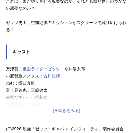
これは、まだやり直せる現実なのか、それとも取り返しのつかな
い悪夢なのか？
ゼッツ史上、空前絶後のミッションがスクリーンで繰り広げられ
る！
キャスト
万津莫／
仮面ライダーゼッツ
：今井竜太郎
小鷹賢政／ノクス：
古川雄輝
ねむ：堀口真帆
富士見鉄也：三嶋健太
南雲なすか：小貫莉奈
万津美浪：八木美樹
スリー：玉城裕規
ファイブ：小柳心
シックス：平川結月
(C)2026 映画「ゼッツ・ギャバン インフィニティ」製作委員会