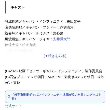
キャスト
弩城怜慈／ギャバン・インフィニティ：長田光平
哀哭院刹那／ギャバン・ブシドー：赤羽流河
祝喜輝／ギャバン・ルミナス：角心菜
風波駆無／ギャバン・ライヤ：
安井謙太郎
伊達大佐：松永有紘
アギ：松有坂心花
和仁淵力哉：安田啓人
高鳴寿：谷田ラナ
天羽琉唯：入山杏奈
(C)2026 映画「ゼッツ・ギャバン インフィニティ」製作委員会
カレル・コム・ウィギレス：平岡祐太
(C)石森プロ・テレビ朝日・ADK EM・東映 (C)テレビ朝日・東映
レナルド：後藤淳平（ジャルジャル）
AG・東映
ジュダー：福徳秀介（ジャルジャル）
長谷誠／ギャバンキラー：
高橋努
「超宇宙刑事ギャバン インフィニティ 太陽が泣いた日」のグッズを
探す
公式サイト