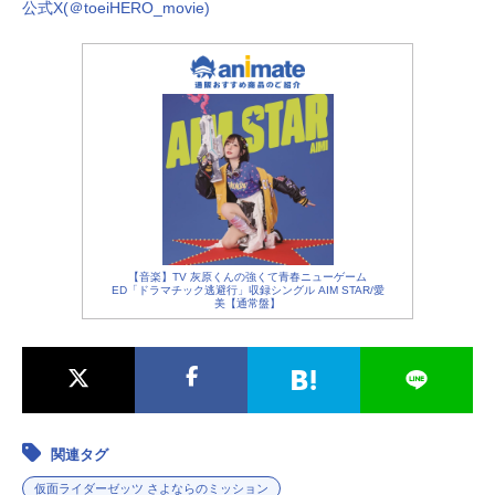
公式X(＠toeiHERO_movie)
【音楽】TV 灰原くんの強くて青春ニューゲーム
ED「ドラマチック逃避行」収録シングル AIM STAR/愛
美【通常盤】
関連タグ
仮面ライダーゼッツ さよならのミッション