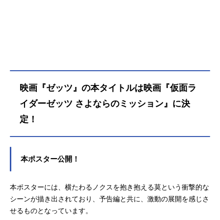
く。莫の無実を確信する小鷹は、真
バンキラー」が待ち受けていた。そ
犯人の影を追い続けた。『世界を救
の正体は、怜慈が慕っていた先輩刑
うために戦ってきた男が、世界から
事・長谷誠（はせまこと）だった！
非難されている現状は見過ごせな
対ギャバンの秘策「アンチギャバリ
い』ついに、すべての黒幕“仮面ライ
オン粒子」を操るキラーに苦戦する
ダー夢現”に辿り着く！莫＝ゼッツと
インフィニティ。時を同じくして、
小鷹＝ノクスは共に夢現に立ち向か
光を失った影響は全次元へと波及し
うが、“白昼夢”を駆使するその圧倒的
ていた。奪われた太陽を取り戻すた
映画『ゼッツ』の本タイトルは映画『仮面ラ
な力に二人は徐々に追い詰められて
め、ギャバン・ブシドー＝哀哭院刹
いく……。やがて、夢現が企んでい
那、ギャバン・ルミナス＝祝喜輝、
イダーゼッツ さよならのミッション』に決
る、恐ろしい計画が明らかになろう
ギャバン・ライヤ＝風波駆無ら全ギ
定！
とした時、莫が選択する非情な決
ャバンが次元を超えて集結する！か
断、そして思いがけない行動と
つてない強敵・キラーの真の目的と
は……？すべてが少しずつおかしな
は・・・激闘の果てに、ギャバンた
世界で、壊れていく莫と小鷹の――
ちはふたたび太陽の輝きを取り戻せ
本ポスター公開！
そして人...
るのか！？作品名超宇宙刑事ギャバ
ンインフィニティ太陽が泣いた日放
送形態特撮シリーズ超宇宙刑事ギャ
本ポスターには、横たわるノクスを抱き抱える莫という衝撃的な
バンインフィニティスケジュール202
シーンが描き出されており、予告編と共に、激動の展開を感じさ
6年7月24日（金）同時上映『仮面ラ
せるものとなっています。
イダーゼッツさよならのミッシ...