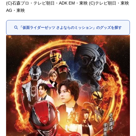
玖門宗馬／
仮面ライダー
夢現：曽野舜太
(C)石森プロ・テレビ朝日・ADK EM・東映 (C)テレビ朝日・東映
ゼロ：川平慈英
AG・東映
ジーク／ドォーン：天野浩成
ザ・レディ：美村里江
「仮面ライダーゼッツ さよならのミッション」のグッズを探す
謎のバイカー：中本悠太
アナウンサー：
竹達彩奈