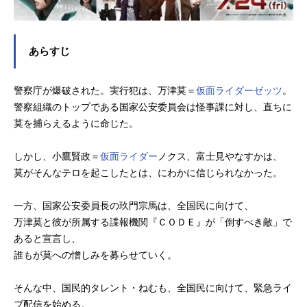
あらすじ
警察庁が爆破された。実行犯は、万津莫＝
仮面ライダーゼッツ
。
警察組織のトップである国家公安委員会は怪事課に対し、直ちに
莫を捕らえるように命じた。
しかし、小鷹賢政＝
仮面ライダー
ノクス、富士見やなすかは、
莫がそんなテロを起こしたとは、にわかに信じられなかった。
一方、国家公安委員長の玖門宗馬は、全国民に向けて、
万津莫と彼が所属する諜報機関『ＣＯＤＥ』が「倒すべき敵」で
あると宣言し、
誰もが莫への憎しみを募らせていく。
そんな中、国民的タレント・ねむも、全国民に向けて、緊急ライ
ブ配信を始める。