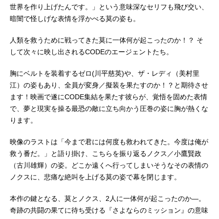
世界を作り上げたんです。」という意味深なセリフも飛び交い、
暗闇で怪しげな表情を浮かべる莫の姿も。
人類を救うために戦ってきた莫に一体何が起こったのか！？ そ
して次々に映し出されるCODEのエージェントたち。
胸にベルトを装着するゼロ(川平慈英)や、ザ・レディ（美村里
江）の姿もあり、全員が変身／擬装を果たすのか！？と期待させ
ます！映画で遂にCODE集結を果たす彼らが、覚悟を固めた表情
で、夢と現実を操る最恐の敵に立ち向かう圧巻の姿に胸が熱くな
ります。
映像のラストは「今まで君には何度も救われてきた。今度は俺が
救う番だ。」と語り掛け、こちらを振り返るノクス／小鷹賢政
（古川雄輝）の姿。どこか遠くへ行ってしまいそうなその表情の
ノクスに、悲痛な絶叫を上げる莫の姿で幕を閉じます。
本作の鍵となる、莫とノクス、2人に一体何が起こったのか―。
奇跡の共闘の果てに待ち受ける『さよならのミッション』の意味