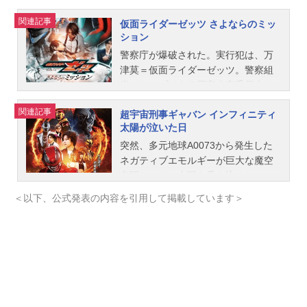
関連記事
仮面ライダーゼッツ さよならのミッ
ション
警察庁が爆破された。実行犯は、万
津莫＝仮面ライダーゼッツ。警察組
織のトップである国家公安委員会は
怪事課に対し、直ちに莫を捕らえる
関連記事
超宇宙刑事ギャバン インフィニティ
ように命じた。しかし、小鷹賢政＝
太陽が泣いた日
仮面ライダーノクス、富士見やなす
かは、莫がそんなテロを起こしたと
突然、多元地球A0073から発生した
は、にわかに信じられなかった。一
ネガティブエモルギーが巨大な魔空
方、国家公安委員長の玖門宗馬は、
空間となり、太陽を呑み込んだ！
全国民に向けて、万津莫と彼が所属
世界は光を失い、深い闇に包まれて
＜以下、公式発表の内容を引用して掲載しています＞
する諜報機関『ＣＯＤＥ』が「倒す
しまう。緊急事態の中、カレル局長
べき敵」であると宣言し、誰もが莫
へ恐るべき通信が入った。「太陽
への憎しみを募らせていく。そんな
は、ギャバンの命と引き換えに返し
中、国民的タレント・ねむも、全国
てやる」ギャバン・インフィニティ=
民に向けて、緊急ライブ配信を始め
弩城怜慈（どきれいじ）が指定され
る。が、人々はねむの言葉すらも、
た場所へ向かうと、そこには“全ギャ
フェイクではないか？と疑念を抱
バンの抹殺”を掲げる最凶の敵「ギャ