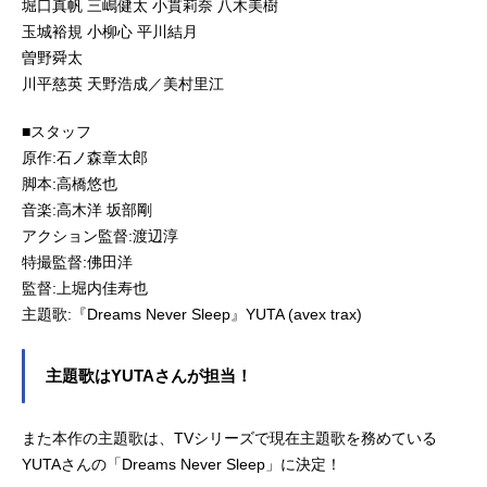
堀口真帆 三嶋健太 小貫莉奈 八木美樹
玉城裕規 小柳心 平川結月
曽野舜太
川平慈英 天野浩成／美村里江
■スタッフ
原作:石ノ森章太郎
脚本:高橋悠也
音楽:高木洋 坂部剛
アクション監督:渡辺淳
特撮監督:佛田洋
監督:上堀内佳寿也
主題歌:『Dreams Never Sleep』YUTA (avex trax)
主題歌はYUTAさんが担当！
また本作の主題歌は、TVシリーズで現在主題歌を務めている
YUTAさんの「Dreams Never Sleep」に決定！