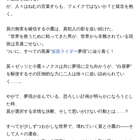
が、人々はねむの言葉すらも、フェイクではないか？と疑念を抱
く。
莫の無実を確信する小鷹は、真犯人の影を追い続けた。
『世界を救うために戦ってきた男が、世界から非難されている現
状は見過ごせない』
ついに、すべての黒幕“
仮面ライダー
夢現”に辿り着く！
莫＝ゼッツと小鷹＝ノクスは共に夢現に立ち向かうが、“白昼夢”
を駆使するその圧倒的な力に二人は徐々に追い詰められてい
く……。
やがて、夢現が企んでいる、恐ろしい計画が明らかになろうとし
た時、
莫が選択する非情な決断、そして思いがけない行動とは……？
すべてが少しずつおかしな世界で、壊れていく莫と小鷹の――そ
して人々の運命。