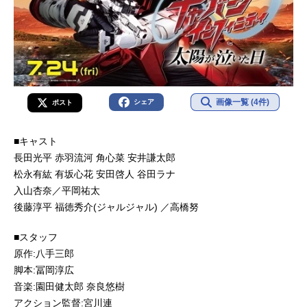
画像一覧 (4件)
シェア
ポスト
■キャスト
長田光平 赤羽流河 角心菜 安井謙太郎
松永有紘 有坂心花 安田啓人 谷田ラナ
入山杏奈／平岡祐太
後藤淳平 福徳秀介(ジャルジャル) ／高橋努
■スタッフ
原作:八手三郎
脚本:冨岡淳広
音楽:園田健太郎 奈良悠樹
アクション監督:宮川連