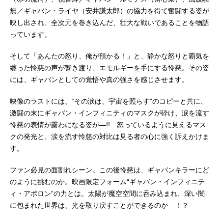
無／ギャバン・ライヤ（安井謙太郎）の協力を得て奮闘する姿が
映し出され、全次元を巻き込んだ、壮大な戦いであることを物語
っています。
そして「あんたの怒り、俺が預かる！」と、静かな怒りと覇気を
纏った怜慈の声が響き渡り、エモルギーを手にする怜慈。その姿
には、ギャバンとしての覚悟や真の強さを感じさせます。
映像のラストには、“その涙は、宇宙を照らす”のコピーと共に、
激闘の末にギャバン・インフィニティのマスクが砕け、涙を流す
怜慈の表情が露わになる姿が―!! 怒っているように見えるマス
クの発光と、涙を流す怜慈の対比は見る者の心に強く訴えかけま
す。
ファン必見の面割れシーン。この後怜慈は、ギャバンキラーにど
のように挑むのか。映画限定フォーム“ギャバン・インフィニテ
ィ・アポロン”の力とは。太陽が魔空空間に呑み込まれ、深い闇
に包まれた世界は、光を取り戻すことができるのか―！？