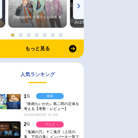
Trignalのキラキラ☆ビートＲ
森久保祥太郎×浪川大輔 つま
みは塩だけ
もっと見る
人気ランキング
1
位
映画
『映画ちいかわ』島二郎の正体を
考える【考察・レビュー】
2026/08/03 12:00
2
位
アニメ
『鬼滅の刃』十二鬼月（上弦の
鬼、下弦の鬼）メンバーを一覧で