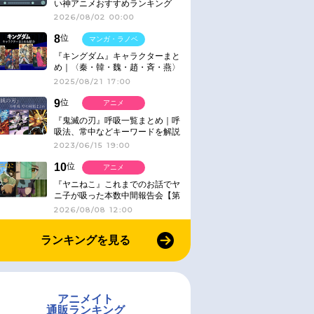
い神アニメおすすめランキング
【名作・話題作】｜ジャンル別人
2026/08/02 00:00
気作品をピックアップ
8
位
マンガ・ラノベ
『キングダム』キャラクターまと
め｜〈秦・韓・魏・趙・斉・燕〉
2025/08/21 17:00
9
位
アニメ
『鬼滅の刃』呼吸一覧まとめ｜呼
吸法、常中などキーワードを解説
2023/06/15 19:00
10
位
アニメ
『ヤニねこ』これまでのお話でヤ
ニ子が吸った本数中間報告会【第
6話レビュー】
2026/08/08 12:00
ランキングを見る
アニメイト
通販ランキング