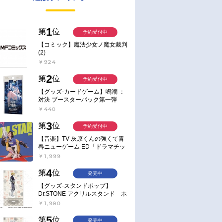
1
第
位
予約受付中
【コミック】魔法少女ノ魔女裁判
(2)
￥924
2
第
位
予約受付中
【グッズ-カードゲーム】鳴潮 ：
対決 ブースターパック第一弾
【ポイント2倍】
￥440
3
第
位
予約受付中
【音楽】TV 灰原くんの強くて青
春ニューゲーム ED「ドラマチッ
ク逃避行」収録シングル AIM
￥1,999
STAR/愛美【通常盤】
4
第
位
発売中
【グッズ-スタンドポップ】
Dr.STONE アクリルスタンド ホ
ワイマンといっしょver. スタン
￥1,980
リー・スナイダー
5
第
位
発売中