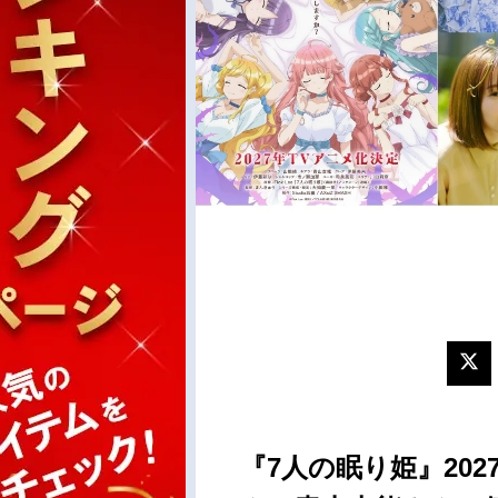
『7人の眠り姫』20