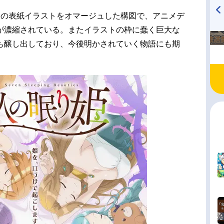
巻の表紙イラストをオマージュした構図で、アニメデ
TVアニメ『戦隊大失格』
ハイキュー!! 烏野高校放送部!
が濃縮されている。またイラストの枠に蠢く巨大な
radio 大直会 2nd season
も醸し出しており、今後明かされていく物語にも期