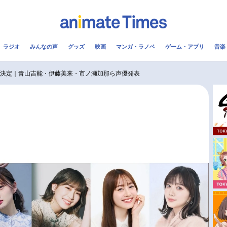
ラジオ
みんなの声
グッズ
映画
マンガ・ラノベ
ゲーム・アプリ
音楽
メ
声優
ラジオ
み
化決定｜青山吉能・伊藤美来・市ノ瀬加那ら声優発表
コスプレ
2.5次元
配信
アニメ映画一覧
今期アニメ曜日別一覧
実写化映画一覧
春アニメ
男性声優/女性声優一覧
夏アニメ
FOLLOW US