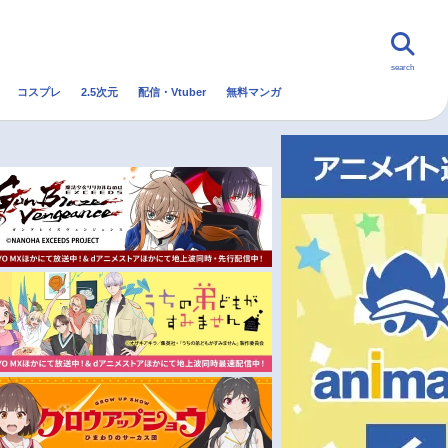
search
コスプレ
2.5次元
配信・Vtuber
無料マンガ
んなの声
グッズ
映画
・Vtuber
トレンド
無料マンガ
秋アニメ
冬アニメ