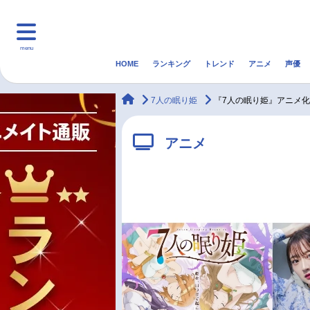
menu
HOME
ランキング
トレンド
アニメ
声優
HOME
ランキング
アニ
animateTimes
7人の眠り姫
『7人の眠り姫』アニメ
マンガ・ラノベ
ゲーム・アプリ
音楽
アニメ
最新記事一覧
アニメ記事一覧
声優記事一覧