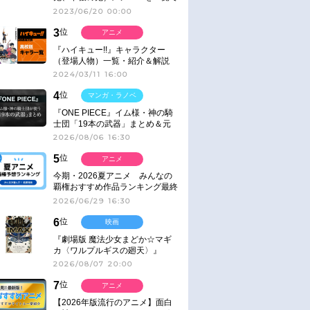
紹介＆解説（登場鬼の情報まと
2023/06/20 00:00
め）
3
位
アニメ
『ハイキュー!!』キャラクター
（登場人物）一覧・紹介＆解説
2024/03/11 16:00
4
位
マンガ・ラノベ
『ONE PIECE』イム様・神の騎
士団「19本の武器」まとめ＆元
ネタ
2026/08/06 16:30
5
位
アニメ
今期・2026夏アニメ みんなの
覇権おすすめ作品ランキング最終
結果発表！
2026/06/29 16:30
6
位
映画
『劇場版 魔法少女まどか☆マギ
カ〈ワルプルギスの廻天〉』
IMAX同時公開決定
2026/08/07 20:00
7
位
アニメ
【2026年版流行のアニメ】面白