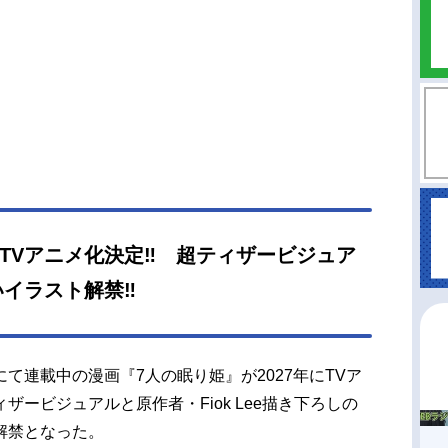
年TVアニメ化決定‼ 超ティザービジュア
イラスト解禁‼
て連載中の漫画『7人の眠り姫』が2027年にTVア
ービジュアルと原作者・Fiok Lee描き下ろしの
解禁となった。