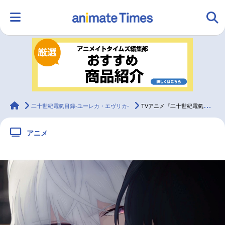
HOME
ランキング
アニメ
声優
ラジオ
みんなの声
グッズ
映画
animateTimes
二十世紀電氣目録-ユーレカ・エヴリカ-
TVアニメ『二十世紀電氣目録』第2話あらすじ＆先行カット
アニメ
マンガ・ラノベ
ゲーム・アプリ
音楽
コスプレ
2.5次元
配信・Vtuber
トレンド
無料マンガ
最新記事一覧
アニメ記事一覧
声優記事一覧