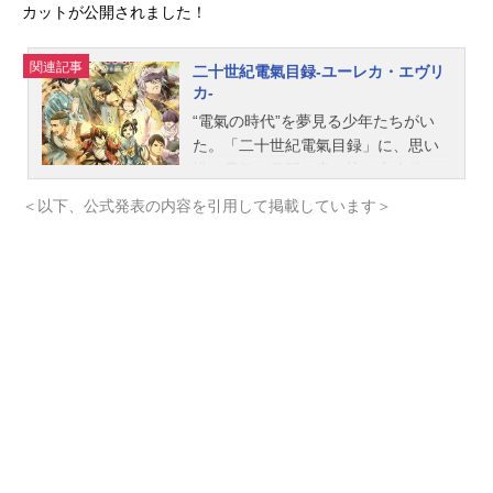
カットが公開されました！
関連記事
二十世紀電氣目録-ユーレカ・エヴリ
カ-
“電氣の時代”を夢見る少年たちがい
た。「二十世紀電氣目録」に、思い
描く電氣の発明を書き込む主人公・
坂本喜八。憧れの兄・坂本清六と共
＜以下、公式発表の内容を引用して掲載しています＞
に夢の実現を誓う喜八だったが、清
六は「二十世紀電氣目録」を持って
戦争に行き、帰らぬ人となる。月日
は流れ、酒造の娘・百川稲子との出
会いによって、失われたはずの「二
十世紀電氣目録」が喜八の前に現れ
る。それを狙うのは、稲子との政略
結婚を進める蒸気の財閥御曹司・三
添洋輔。洋輔に対抗する喜八と稲子
の、夢をかけた電氣の挑戦が始まる
―!!なぜ洋輔は「二十世紀電氣目録」
を追い求めるのか。そして、洋輔と