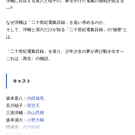
洋輔に対抗する喜八と稲子の、夢をかけた電氣の挑戦が始まる
―!!
なぜ洋輔は「二十世紀電氣目録」を追い求めるのか。
そして、洋輔と清六だけが知る「二十世紀電氣目録」の“秘密”と
は。
「二十世紀電氣目録」を巡り、少年少女の夢が再び動き出す―
これは〈再生〉の物語。
キャスト
坂本喜八：
内田雄馬
百川稲子：
雨宮天
三添洋輔：
内山昂輝
坂本清六：
小野大輔
陸健吾：
武内駿輔
百川規子：
寿美菜子