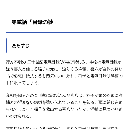
清六だけが知る「二十世紀電氣目
録」の“秘密”とは。「二十世紀電氣目
録」を巡り、少年少女の夢が再び動
第貳話「目録の謎」
き出す―これは〈再生〉の物語。作
品名二十世紀電氣目録-ユーレカ・エ
ヴリカ-放送形態TVアニメスケジュー
ル2026年7月5日（日）〜TOKYOM
あらすじ
X・BS11ほかキャスト坂本喜八：内
田雄馬百川稲子：雨宮天三添洋輔：
内山昂輝坂本清六：小野大輔陸健
行方不明の“二十世紀電氣目録”が再び現れる。本物の電氣目録か
吾：武内駿輔百川規子：寿美菜子原
疑う喜八と信じる稲子の元に、迫りくる洋輔。喜八が自作の発明
島すず：大地葉大倉ケイト：川井田
品で必死に抵抗するも蒸気の力に敗れ、稲子と電氣目録は洋輔の
夏海矢倉弥治郎：浦和希鱒淵伊蔵：
手に渡ってしまう。
平川大輔百川甚右衛門：家中宏百川
苗子：浅野まゆみ矢倉文七：遠藤大
真相を知るため百川家に忍び込んだ喜八は、稲子が家のために洋
智とめ、イナリ：高垣彩陽井端千
輔との望まない結婚を強いられていることを知る。蔵に閉じ込め
代：...
られてしまった稲子を救出する喜八だったが、洋輔に見つかり追
いかけられる。
電氣目録を追い求める洋輔から、喜八と稲子は無事に逃げ切るこ