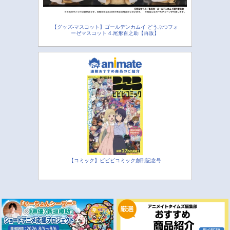
【グッズ-マスコット】ゴールデンカムイ どうぶつフォ
ーゼマスコット 4.尾形百之助【再販】
【コミック】ビビビコミック創刊記念号