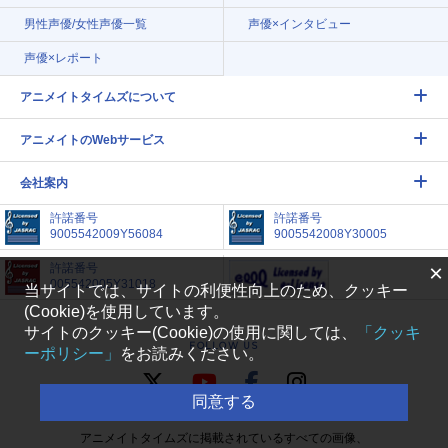
男性声優/女性声優一覧
声優×インタビュー
声優×レポート
アニメイトタイムズについて
アニメイトのWebサービス
会社案内
許諾番号
許諾番号
9005542009Y56084
9005542008Y30005
×
許諾番号
005542005Y31018
当サイトでは、サイトの利便性向上のため、クッキー
(Cookie)を使用しています。
サイトのクッキー(Cookie)の使用に関しては、
「クッキ
FOLLOW US
ーポリシー」
をお読みください。
同意する
アニメイトタイムズに掲載されているすべての画像、