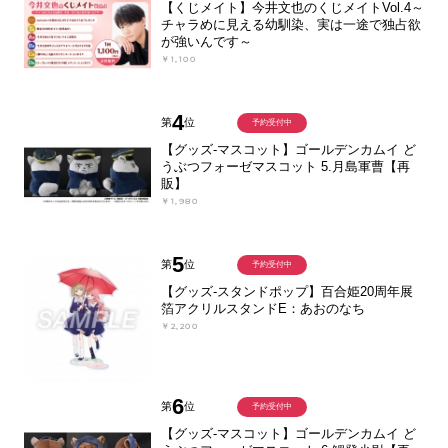
【くじメイト】今井文也のくじメイトVol.4～
チャラめに見える幼馴染、実は一途で独占欲
が強いんです～
￥1,100
4
第
位
予約受付中
【グッズ-マスコット】ゴールデンカムイ ど
うぶつフォーゼマスコット 5.月島軍曹【再
販】
￥1,980
5
第
位
予約受付中
【グッズ-スタンドポップ】百合姫20周年展
箔アクリルスタンドE：あおのなち
￥2,200
6
第
位
予約受付中
【グッズ-マスコット】ゴールデンカムイ ど