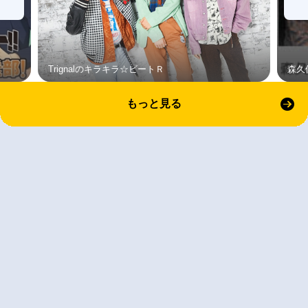
Trignalのキラキラ☆ビートＲ
森久
もっと見る