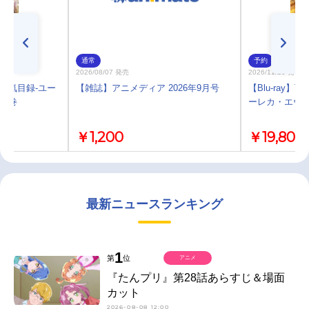
通常
予約
2026/08/07 発売
2026/11/25 発売
紀電氣目録-ユー
【雑誌】アニメディア 2026年9月号
【Blu-ray】
D下巻
ーレカ・エヴリカ-
￥1,200
￥19,800
最新ニュースランキング
1
第
位
アニメ
『たんプリ』第28話あらすじ＆場面
カット
2026-08-08 12:00