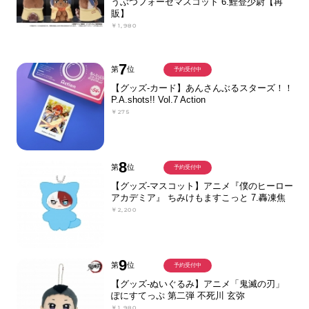
うぶつフォーゼマスコット 6.鯉登少尉【再
販】
￥1,980
7
第
位
予約受付中
【グッズ-カード】あんさんぶるスターズ！！
P.A.shots!! Vol.7 Action
￥275
8
第
位
予約受付中
【グッズ-マスコット】アニメ『僕のヒーロー
アカデミア』 ちみけもますこっと 7.轟凍焦
￥2,200
9
第
位
予約受付中
【グッズ-ぬいぐるみ】アニメ「鬼滅の刃」
ぽにすてっぷ 第二弾 不死川 玄弥
￥1,980