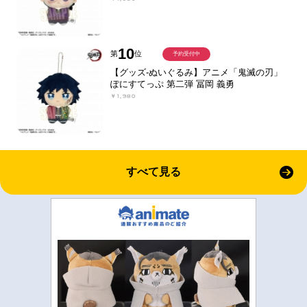
10
第
位
予約受付中
【グッズ-ぬいぐるみ】アニメ「鬼滅の刃」
ぽにすてっぷ 第二弾 冨岡 義勇
￥1,980
すべて見る