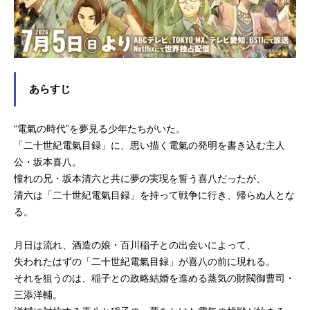
あらすじ
“電氣の時代”を夢見る少年たちがいた。
「二十世紀電氣目録」に、思い描く電氣の発明を書き込む主人
公・坂本喜八。
憧れの兄・坂本清六と共に夢の実現を誓う喜八だったが、
清六は「二十世紀電氣目録」を持って戦争に行き、帰らぬ人とな
る。
月日は流れ、酒造の娘・百川稲子との出会いによって、
失われたはずの「二十世紀電氣目録」が喜八の前に現れる。
それを狙うのは、稲子との政略結婚を進める蒸気の財閥御曹司・
三添洋輔。