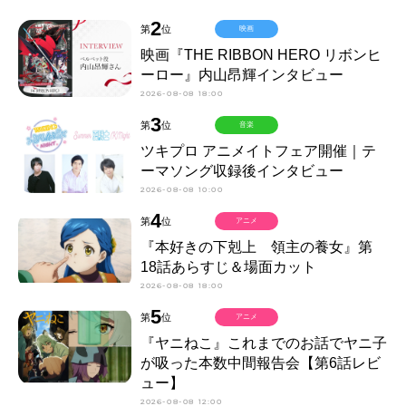
2
第
位
映画
映画『THE RIBBON HERO リボンヒ
ーロー』内山昂輝インタビュー
2026-08-08 18:00
3
第
位
音楽
ツキプロ アニメイトフェア開催｜テ
ーマソング収録後インタビュー
2026-08-08 10:00
4
第
位
アニメ
『本好きの下剋上 領主の養女』第
18話あらすじ＆場面カット
2026-08-08 18:00
5
第
位
アニメ
『ヤニねこ』これまでのお話でヤニ子
が吸った本数中間報告会【第6話レビ
ュー】
2026-08-08 12:00