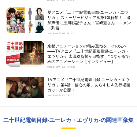
夏アニメ『二十世紀電氣目録-ユーレカ・エヴ
リカ-』ストーリービジュアル第1弾解禁！ 追
加声優に玉川砂記子さん・宮崎遊さん、コメン
ト到着
2026-07-26 21:40
京都アニメーションの積み重ねを、その先へ
――TVアニメ『二十世紀電氣目録-ユーレカ・
エヴリカ-』太田稔監督が目指す、“つながる”た
めのアニメーション【インタビュー】
2026-07-24 18:00
TVアニメ『二十世紀電氣目録-ユーレカ・エヴ
リカ-』第4話「信心の娘」あらすじ＆先行場面
カットが公開！
2026-07-22 18:00
二十世紀電氣目録-ユーレカ・エヴリカ-の関連画像集