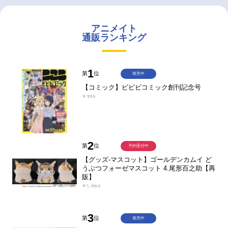
アニメイト
通販ランキング
1
第
位
発売中
【コミック】ビビビコミック創刊記念号
￥935
2
第
位
予約受付中
【グッズ-マスコット】ゴールデンカムイ ど
うぶつフォーゼマスコット 4.尾形百之助【再
販】
￥1,980
3
第
位
発売中