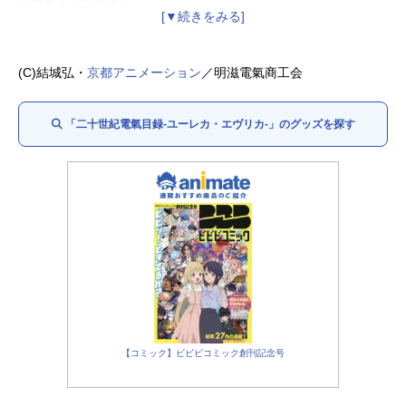
原島すず：
大地葉
大倉ケイト：
川井田夏海
矢倉弥治郎：
浦和希
(C)結城弘・
京都アニメーション
／明滋電氣商工会
鱒淵伊蔵：
平川大輔
百川甚右衛門：
家中宏
「二十世紀電氣目録-ユーレカ・エヴリカ-」のグッズを探す
百川苗子：
浅野まゆみ
矢倉文七：
遠藤大智
とめ、イナリ：
高垣彩陽
井端千代：
玉川砂記子
井端明：
宮崎遊
【コミック】ビビビコミック創刊記念号