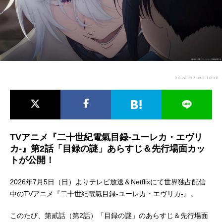
アニメ映画一覧
実写化映画一覧
今期アニメ曜日別一覧
春アニメ
夏アニメ
2026-07-08 18:01
秋アニメ
冬アニメ
男性声優/女性声優一覧
FOLLOW US
TVアニメ『二十世紀電氣目録-ユーレカ・エヴリ
カ-』第2話「目録の謎」あらすじ＆先行場面カッ
トが公開！
2026年7月5日（日）よりテレビ放送＆Netflixにて世界独占配信
中のTVアニメ『二十世紀電氣目録-ユーレカ・エヴリカ-』。
このたび、第貳話（第2話）「目録の謎」のあらすじ＆先行場面