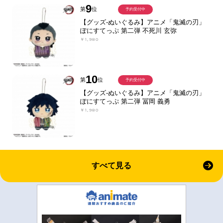
9
第
位
予約受付中
【グッズ-ぬいぐるみ】アニメ「鬼滅の刃」
ぽにすてっぷ 第二弾 不死川 玄弥
￥1,980
10
第
位
予約受付中
【グッズ-ぬいぐるみ】アニメ「鬼滅の刃」
ぽにすてっぷ 第二弾 冨岡 義勇
￥1,980
すべて見る