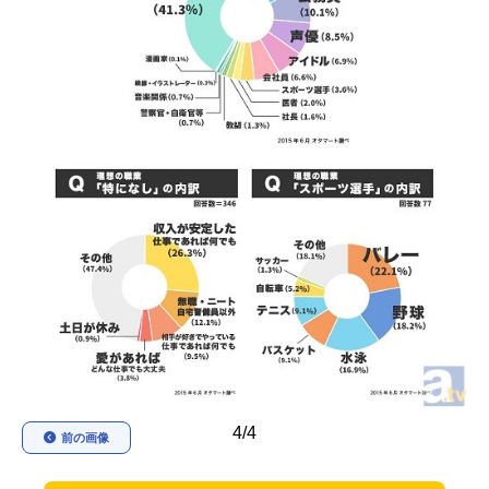
アニメ映画一覧
実写化映画一覧
今期アニメ曜日別一覧
春アニメ
夏アニメ
秋アニメ
冬アニメ
男性声優/女性声優一覧
FOLLOW US
4/4
前の画像