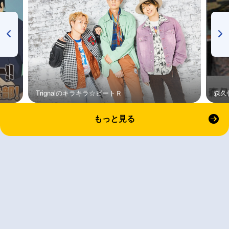
Trignalのキラキラ☆ビートＲ
森久
もっと見る