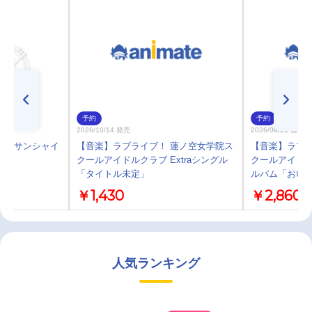
予約
予約
2026/10/14 発売
2026/09/21 発売
ブ！サンシャイ
【音楽】ラブライブ！ 蓮ノ空女学院ス
【音楽】ラブラ
クールアイドルクラブ Extraシングル
クールアイドルク
「タイトル未定」
ルバム「おいで
￥1,430
￥2,860
人気ランキング