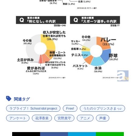
関連タグ
ラブライブ！ School idol project
Free!
うたの☆プリンスさまっ♪
アンケート
花澤香菜
宮野真守
アニメ
声優