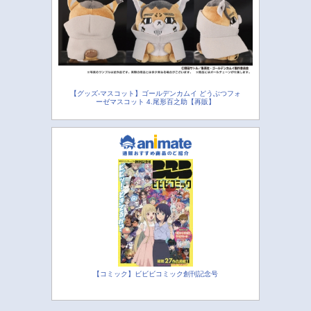
【グッズ-マスコット】ゴールデンカムイ どうぶつフォ
ーゼマスコット 4.尾形百之助【再販】
【コミック】ビビビコミック創刊記念号