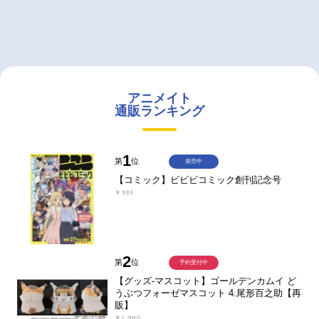
アニメイト
通販ランキング
1
第
位
発売中
【コミック】ビビビコミック創刊記念号
￥935
2
第
位
予約受付中
【グッズ-マスコット】ゴールデンカムイ ど
うぶつフォーゼマスコット 4.尾形百之助【再
販】
￥1,980