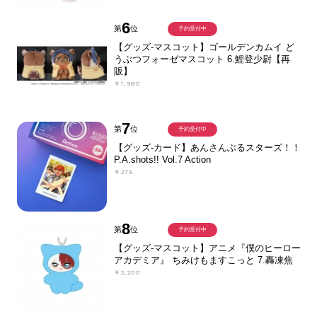
6
第
位
予約受付中
【グッズ-マスコット】ゴールデンカムイ ど
うぶつフォーゼマスコット 6.鯉登少尉【再
販】
￥1,980
7
第
位
予約受付中
【グッズ-カード】あんさんぶるスターズ！！
P.A.shots!! Vol.7 Action
￥275
8
第
位
予約受付中
【グッズ-マスコット】アニメ『僕のヒーロー
アカデミア』 ちみけもますこっと 7.轟凍焦
￥2,200