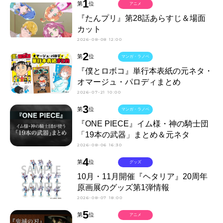
1
第
位
アニメ
『たんプリ』第28話あらすじ＆場面
カット
2026-08-08 12:00
2
第
位
マンガ・ラノベ
『僕とロボコ』単行本表紙の元ネタ・
オマージュ・パロディまとめ
2026-07-21 10:00
3
第
位
マンガ・ラノベ
『ONE PIECE』イム様・神の騎士団
「19本の武器」まとめ＆元ネタ
2026-08-06 16:30
4
第
位
グッズ
10月・11月開催『ヘタリア』20周年
原画展のグッズ第1弾情報
2026-08-07 18:00
5
第
位
アニメ