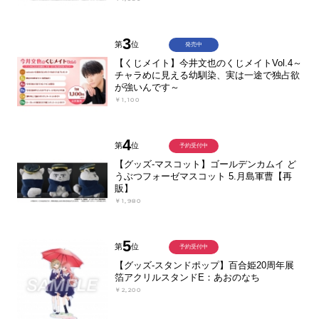
3
第
位
発売中
【くじメイト】今井文也のくじメイトVol.4～
チャラめに見える幼馴染、実は一途で独占欲
が強いんです～
￥1,100
4
第
位
予約受付中
【グッズ-マスコット】ゴールデンカムイ ど
うぶつフォーゼマスコット 5.月島軍曹【再
販】
￥1,980
5
第
位
予約受付中
【グッズ-スタンドポップ】百合姫20周年展
箔アクリルスタンドE：あおのなち
￥2,200