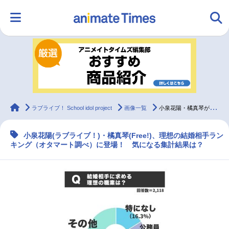
HOME
ランキング
アニメ
声優
ラジオ
みんなの声
グッズ
映画
animateTimes
ラブライブ！ School idol project
画像一覧
小泉花陽・橘真琴が理想の結婚相手ランキング（オタマート調べ）に
小泉花陽(ラブライブ！)・橘真琴(Free!)、理想の結婚相手ラン
マンガ・ラノベ
ゲーム・アプリ
音楽
コスプレ
キング（オタマート調べ）に登場！ 気になる集計結果は？
2.5次元
配信・Vtuber
トレンド
無料マンガ
最新記事一覧
アニメ記事一覧
声優記事一覧