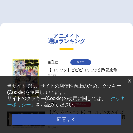
アニメイト
通販ランキング
1
第
位
発売中
【コミック】ビビビコミック創刊記念号
￥935
×
当サイトでは、サイトの利便性向上のため、クッキー
(Cookie)を使用しています。
サイトのクッキー(Cookie)の使用に関しては、
「クッキ
2
ーポリシー」
をお読みください。
第
位
予約受付中
【グッズ-マスコット】ゴールデンカムイ ど
うぶつフォーゼマスコット 4.尾形百之助【再
同意する
販】
￥1,980