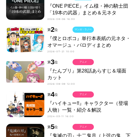
『ONE PIECE』イム様・神の騎士団
「19本の武器」まとめ＆元ネタ
2026-08-06 16:30
2
第
位
マンガ・ラノベ
『僕とロボコ』単行本表紙の元ネタ・
オマージュ・パロディまとめ
2026-07-21 10:00
3
第
位
アニメ
『たんプリ』第28話あらすじ＆場面
カット
2026-08-08 12:00
4
第
位
アニメ
『ハイキュー!!』キャラクター（登場
人物）一覧・紹介＆解説
2024-03-11 16:00
5
第
位
アニメ
『鬼滅の刃』十二鬼月（上弦の鬼、下