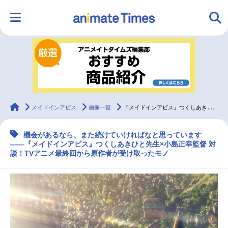
HOME
ランキング
アニメ
声優
ラジオ
みんなの声
グッズ
映画
animateTimes
メイドインアビス
画像一覧
『メイドインアビス』つくしあきひと先生×小島正幸監督対談！ TVアニメ最終回から原作者が受け取ったモノ
機会があるなら、また続けていければなと思っています
マンガ・ラノベ
ゲーム・アプリ
音楽
コスプレ
――『メイドインアビス』つくしあきひと先生×小島正幸監督 対
談！TVアニメ最終回から原作者が受け取ったモノ
2.5次元
配信・Vtuber
トレンド
無料マンガ
最新記事一覧
アニメ記事一覧
声優記事一覧