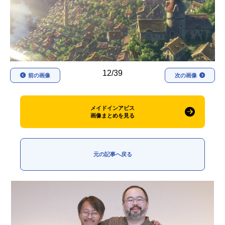
アニメ映画一覧
実写化映画一覧
今期アニメ曜日別一覧
春アニメ
夏アニメ
12/39
前の画像
次の画像
秋アニメ
冬アニメ
男性声優/女性声優一覧
メイドインアビス
画像まとめを見る
FOLLOW US
元の記事へ戻る