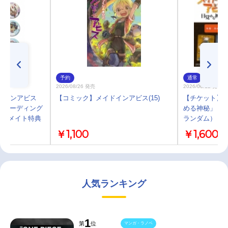
予約
通常
2026/08/26 発売
2026/06/12 発売
ドインアビス
【コミック】メイドインアビス(15)
【チケット】「
 トレーディング
める神秘」 ム
アニメイト特典
ランダム）
】
￥1,100
￥1,600
人気ランキング
1
第
位
マンガ・ラノベ