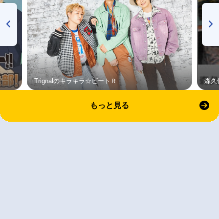
Trignalのキラキラ☆ビートＲ
森久
もっと見る